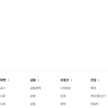
마켓
금융
부동산
산업
공시
금융정책
시장동향
재계
시황
은행
업계
전자/통신/IT
시세
보험
정책
자동차