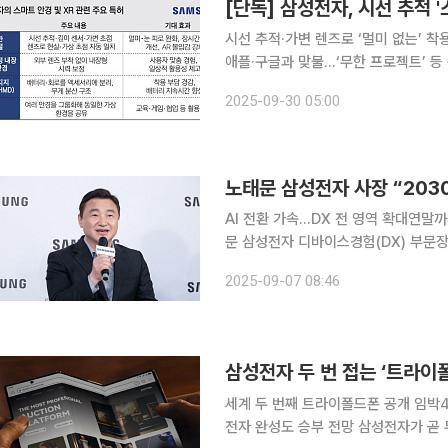
시선 추적·가변 렌즈로 ‘멀미 없는’ 
애플·구글과 맞불…‘무한 프로젝트’ 등 웨어러블 속도전 삼성전자가 
을 자동 조절하는 증강현실(AR) 디바
2025-09-30 05:00
초점 불일치 문제를 개선해 착용자의 
AI 전환 가속…DX 전 영역 확대연말까지
문 삼성전자 디바이스경험(DX) 부문장
용하겠다고 말했다. 또 ‘갤럭시 AI’을
2025-09-07 08:46
다. AI로 일하고, 성장해나가는 회사
삼성전자 두 번 접는 ‘트라이
세계 두 번째 트라이폴드폰 공개 임박
전자 완성도 승부 전망 삼성전자가 곧 두 번 접히는 ‘트라이폴드’ 스마트폰을 공개한다. 지난해 중국