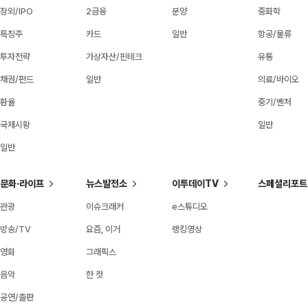
장외/IPO
2금융
분양
중화학
특징주
카드
일반
항공/물류
투자전략
가상자산/핀테크
유통
채권/펀드
일반
의료/바이오
환율
중기/벤처
국제시황
일반
일반
문화·라이프
뉴스발전소
이투데이TV
스페셜리포트
관광
이슈크래커
e스튜디오
방송/TV
요즘, 이거
랭킹영상
영화
그래픽스
음악
한 컷
공연/출판