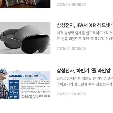
화웨이가 내놓은 제품에 이어 세계에서
2025-09-06 08:00
삼성전자, IFA서 XR 헤드셋
가격 경쟁력 앞세운 안드로이드 XR 첫 
즈·신규 태블릿도 동반 공개 예정 삼성전자가 유럽 최대 가전 전시회 IFA 2025를 무대로 차세대 확
장현실(XR) 기기 ‘프로젝트 무한(Pro
2025-09-02 05:00
전자와 구글, 퀄컴이 협력해 개발한 첫
플래그십·혁신형·태블릿 전 라인업 출격
스마트기기 판도변화 주목 삼성전자가 올 하반기 가성비 플래그십 스마트폰, 혁신 폼팩터, 확장현실
(XR) 기기, 프리미엄 태블릿 등 전
2025-08-20 05:00
지능(AI)·XR·폴더블 등 차세대 기기 