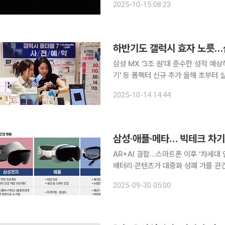
2025-10-15 08:23
와 구글이 협력해 개발한 안드로이드 기
삼성 MX '3조 원'대 준수한 성적 예
기' 등 폼팩터 신규 추가 올해 초부터 실적 효자 노릇을 하는 삼성전자 모바일 사업이 3분기에도 호
조세를 이어갔다. 갤럭시 S 시리즈에 
2025-10-14 14:44
기세를 몰아 하반기 세 번 접는 트라
삼성·애플·메타… 빅테크 차기
AR+AI 결합…스마트폰 이후 ‘차세대 
배터리·콘텐츠가 대중화 성패 가를 관건 스마트폰 성장세가 정체 국면에 접어들면서 글로벌 
의 시선은 ‘스마트 안경(AR 글래스)’
2025-09-30 05:00
합한 차세대 인터페이스로 진화할 수 있