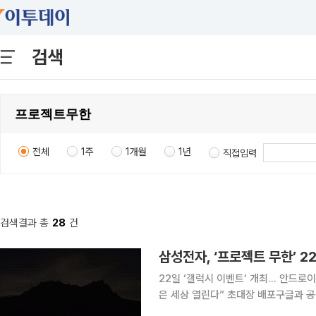
검색
전체
1주
1개월
1년
직접입력
검색결과 총
28
건
삼성전자, ‘프로젝트 무한’ 22
22일 ‘갤럭시 이벤트’ 개최… 안드로이
은 세상 열린다” 초대장 배포구글과 공동
전자가 멀티모달 인공지능(AI)과 확장