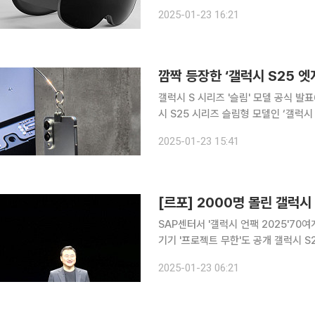
같은 개발 사실을 공개했다. 노 사장은
2025-01-23 16:21
로이드 확장현실(XR) 운영 체제를 공
갤럭시 S 시리즈 '슬림' 모델 공식 발표6㎜
시 S25 시리즈 슬림형 모델인 ‘갤럭시
이어 S 시리즈까지 슬림 라인을 완벽하
2025-01-23 15:41
형 모델을 선보일 것으로 점쳐지면서 
SAP센터서 '갤럭시 언팩 2025'70여
기기 '프로젝트 무한'도 공개 갤럭시 S25 시리즈를 통해 이제까지 할 수 없을 것이라 생각했던 일들
을 할 수 있습니다. (노태문 삼성전자 MX사업부장 사장) 22일(
2025-01-23 06:21
2025 행사가 열리는 미국 새너제이