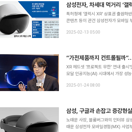
삼성전자, 차세대 먹거리 ‘갤럭
특허청에 '갤럭시 XR' 상표권 출원하
콘텐츠 등이 관건 삼성전자가 모바일 부문에서 차세대 성장동력으로 개발한 확장현실(XR) 기기 '갤
럭시 XR'을 3분기 출시할 것으로 전망된다. 12일 특허청에 따르면 삼성전자는 최근 ‘갤
2025-02-13 05:00
표권을 출원하며 본격적인 출시 준비에 
XR 헤드셋 '프로젝트 무한' 연내 출시'안드로이드 
모달 인공지능(AI) 시대에서 가장 성능을 극대
바일경험(MX)사업부 이머시브 솔루션
2025-01-24 08:00
제이 웨스틴호텔에서 열린 기자간담회에
삼성, 구글과 손잡고 증강현실 
노태문 사장, 블룸버그와의 인터뷰 삼성
태문 삼성전자 모바일경험(MX) 사업