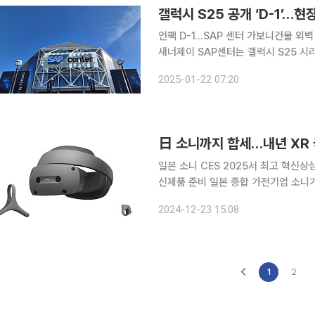
갤럭시 S25 공개 ‘D-1’…현
언팩 D-1…SAP 센터 가보니건물 외벽 대형 플래카드 걸려 21
새너제이 SAP센터는 갤럭시 S25 시
고 있었다. SAP 건물 정문 양측 외벽에는 방문객을 반기듯 갤럭시 언팩 행사를 알리는 대형 홍보 현
2025-01-22 07:20
수막들로 꽉찼다. 현수막 그림은 앞서
日 소니까지 합세…내년 XR
일본 소니 CES 2025서 최고 혁신
신제품 준비 일본 종합 가전기업 소니가 내년 확장현실(XR) 기기 시장에 본격적으로 출사표를 던졌
다. 최근 삼성전자도 내년에 새 XR 기
2024-12-23 15:08
플, 메타와 함께 한미일 기업간 치열
1
2