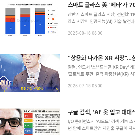
스마트 글라스 美 ‘메타’가 
상반기 스마트 글라스 시장, 전년比 110%
라스 시장이 인공지능(AI) 기술 발전과
장악한 가운데 삼성전자 등 후발주자도 속속 시장 진입
2025-08-16 06:00
인트리서치 조사에 따르면 상반기 글로
“상용화 다가온 XR 시장”…
퀄컴, 인도서 '스냅드래곤 XR Day'
'프로젝트 무한' 출격 확장현실(XR) 시장이 상용화를 코앞에 두면서 글로벌 기업 간 시장 선점 경쟁
이 펼쳐질 전망이다. 최근에는 XR 관
2025-07-18 05:00
가가 나온다. 삼성전자 역시 새 폼팩터
I/O 콘퍼런스서 ‘AI모드’ 검색 기능 
년 만에 스마트안경 재진출 구글이 자사의 핵심 사업인 검색 엔진을 위협하는 인공지능(AI) 챗봇 물