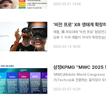
결에 직접 대응하기 위해 대대적인 개편
2025-05-21 14:44
자와 협업을 확대, 스마트안경 시장에 
‘비전 프로’ XR 생태계 확장
애플, 美 퍼듀대와 '비전 프로' 협업
심화 ↑ 미국 애플이 자사의 확장현실(XR) 기기 ‘비전 프로’ 활용 범위를 넓히면서 생태계 확장에 적
극적으로 나서고 있다. 그간 성장이 
2025-05-14 18:09
다. 삼성전자 역시 하반기 XR 기기 
삼정KPMG “MWC 2025
‘MWC(Mobile World Congre
크(Techco)로 전환하는 움직임이 두드러졌다는 분석이 나
2025를 통해 본 ICT 산업의 미래’를
2025-03-07 10:29
기술 중심 통신기업(Techco)