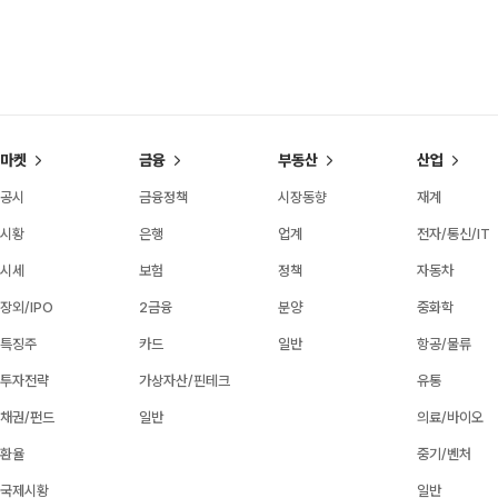
마켓
금융
부동산
산업
공시
금융정책
시장동향
재계
시황
은행
업계
전자/통신/IT
시세
보험
정책
자동차
장외/IPO
2금융
분양
중화학
특징주
카드
일반
항공/물류
투자전략
가상자산/핀테크
유통
채권/펀드
일반
의료/바이오
환율
중기/벤처
국제시황
일반