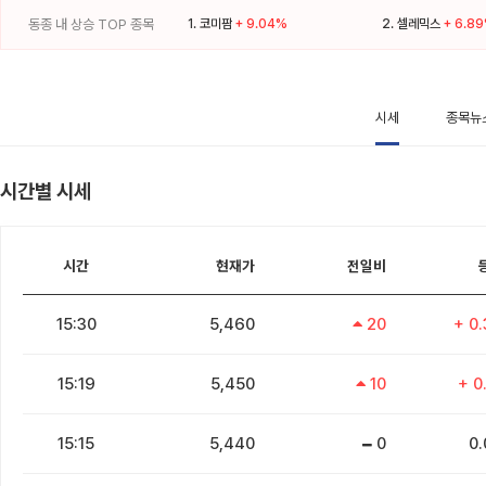
동종 내 상승 TOP 종목
1.
코미팜
+ 9.04%
2.
셀레믹스
+ 6.8
시세
종목뉴