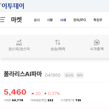
마켓
공시
시황
시세
장외/IPO
특징주
코스피/코스닥
상승/하락
시가총액
폴라리스AI파마
041910
코스닥
제약
5,460
20
0.37%
거래량
40,778
거래대금(백만)
222
시가총액(억)
725