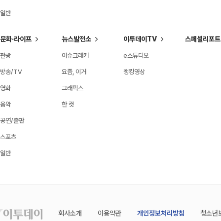
일반
문화·라이프
뉴스발전소
이투데이TV
스페셜리포트
관광
이슈크래커
e스튜디오
방송/TV
요즘, 이거
랭킹영상
영화
그래픽스
음악
한 컷
공연/출판
스포츠
일반
회사소개
이용약관
개인정보처리방침
청소년