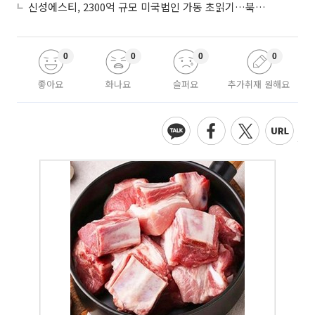
신성에스티, 2300억 규모 미국법인 가동 초읽기…북미 ESS 공략 본격화
0
0
0
0
좋아요
화나요
슬퍼요
추가취재 원해요