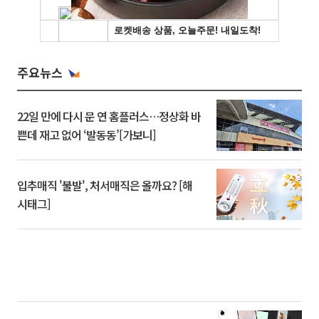
주요뉴스
22일 만에 다시 문 연 홈플러스…정상화 바
쁜데 재고 없어 ‘발동동’[가보니]
입추매직 '불발', 처서매직은 올까요? [해
시태그]