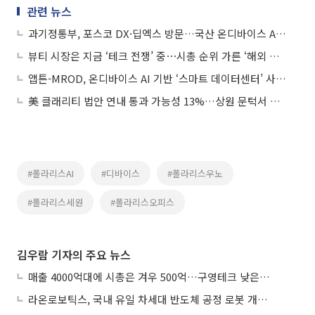
관련 뉴스
과기정통부, 포스코 DX·딥엑스 방문…국산 온디바이스 AI반도체 활용 현장 점검
뷰티 시장은 지금 ‘테크 전쟁’ 중⋯시총 순위 가른 ‘해외 확장·디바이스 기술력’
앱튼-MROD, 온디바이스 AI 기반 ‘스마트 데이터센터’ 사업 본격화
美 클래리티 법안 연내 통과 가능성 13%…상원 문턱서 제동
#폴라리스AI
#디바이스
#폴라리스우노
#폴라리스세원
#폴라리스오피스
김우람 기자의 주요 뉴스
매출 4000억대에 시총은 겨우 500억…구영테크 낮은 몸값에 저가 승계 마무리
라온로보틱스, 국내 유일 차세대 반도체 공정 로봇 개발 ‘고객사 테스트 진행’