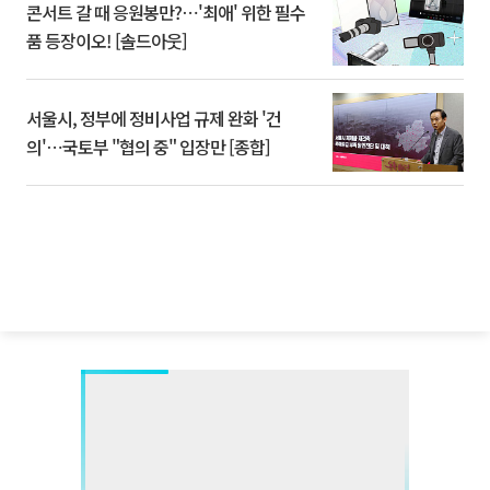
콘서트 갈 때 응원봉만?⋯'최애' 위한 필수
품 등장이오! [솔드아웃]
서울시, 정부에 정비사업 규제 완화 '건
의'⋯국토부 "협의 중" 입장만 [종합]