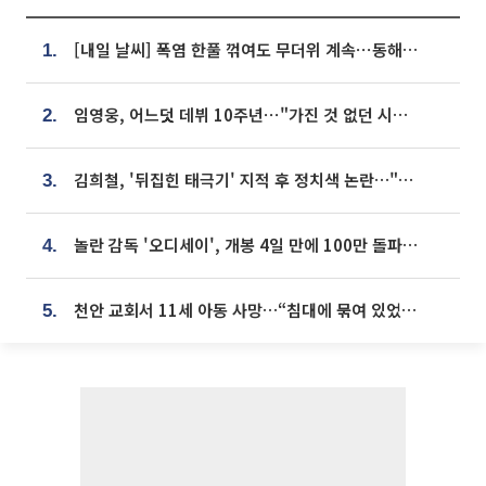
[내일 날씨] 폭염 한풀 꺾여도 무더위 계속⋯동해안 이틀 연속 비
1.
임영웅, 어느덧 데뷔 10주년⋯"가진 것 없던 시절, 내 앞엔 20명의 팬뿐"
2.
김희철, '뒤집힌 태극기' 지적 후 정치색 논란…"좌우 떠나 우리나라 국기"
3.
놀란 감독 '오디세이', 개봉 4일 만에 100만 돌파⋯'왕사남' 보다 빠르다
4.
천안 교회서 11세 아동 사망…“침대에 묶여 있었다” 진술 확보
5.