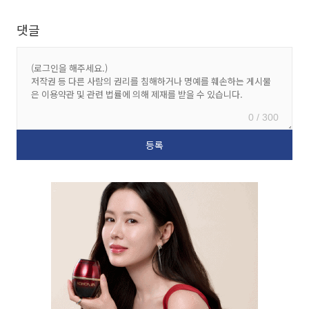
댓글
0 / 300