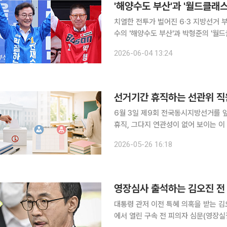
'해양수도 부산'과 '월드클래
치열한 전투가 벌어진 6·3 지방선거 부
수의 '해양수도 부산'과 박형준의 '월드클래스 부산' 표면적으로는 두 후
로는 부산의 미래를 설명하는 두 개의 서사가 맞붙은 대결
2026-06-04 13:24
치적 효능감을
선거기간 휴직하는 선관위 직
6월 3일 제9회 전국동시지방선거를 앞
휴직, 그다지 연관성이 없어 보이는 이
라면 어떨까요? 그 휴직 기간도 선거를 앞둔 묘한 시기라면
2026-05-26 16:18
가장 바빠집니다. 후보 등록부터 선거운
영장심사 출석하는 김오진 전 
대통령 관저 이전 특혜 의혹을 받는 김
에서 열린 구속 전 피의자 심문(영장실