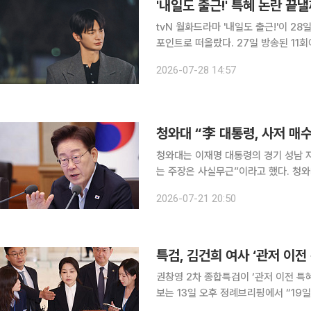
'내일도 출근!' 특혜 논란 끝
tvN 월화드라마 '내일도 출근!'이 2
포인트로 떠올랐다. 27일 방송된 11회에서는 강시우(서인국 분)와 차지윤(박지현 분)이 사내 연애를
공개한 이후 특혜 논란에 휘말리며 위기를 맞는 모습이 그
2026-07-28 14:57
회사에서 '강시우의 여자친구'라는 시선
청와대 “李 대통령, 사저 매
청와대는 이재명 대통령의 경기 성남 
는 주장은 사실무근”이라고 했다. 청와대 대변인실은 21일 언론 공지를 통해 “매수인의 사정을 배려
해 등기 이전을 했으며 근저당 설정은
2026-07-21 20:50
밝혔다. 이어 “근저당 설정은 10
특검, 김건희 여사 ‘관저 이전
권창영 2차 종합특검이 ‘관저 이전 특혜 의
보는 13일 오후 정례브리핑에서 “19
를 조사할 예정”이라고 밝혔다. 특검