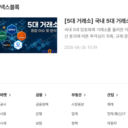
넥스블록
국내 5대 암호화폐 거래소를 둘러싼 이
선 붕괴에 따른 투자심리 위축, 규제·
다변화다. 시장 가격이 흔들리는 가운
2026-06-26 10:39
했지만, 공통적으로는 규제 대응 능력과
마켓
금융
부동산
산업
공시
금융정책
시장동향
재계
시황
은행
업계
전자/통신/IT
시세
보험
정책
자동차