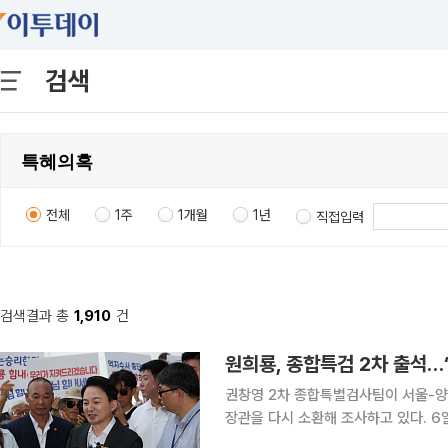
검색
전체
1주
1개월
1년
직접입력
검색결과 총
1,910
건
원희룡, 종합특검 2차 출석…
권창영 2차 종합특별검사팀이 서울-양
장관을 다시 소환해 조사하고 있다. 6일 법조계에 따르면 특검팀은 이날 오전 10시부터 원 전 장관
을 직권남용 혐의 피의자 신분으로 불러 