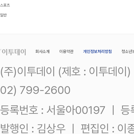
스포츠
일반
회사소개
이용약관
개인정보처리방침
청소년
(주)이투데이 (제호 : 이투데이
02) 799-2600
등록번호 : 서울아00197 ㅣ 등록일
발행인 : 김상우 ㅣ 편집인 : 