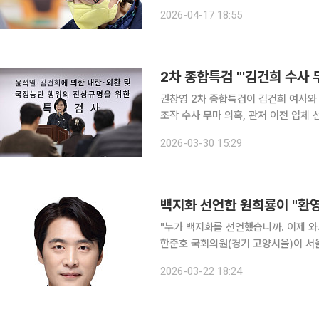
한 반면, 피고인 측은 혐의를 전면 부인했다. 서울중앙지법 형사합의35부(백대현 부장
2026-04-17 18:55
오후 김 여사의 어머니 최은순 씨와 오빠
2차 종합특검 "'김건희 수사 
권창영 2차 종합특검이 김건희 여사와
조작 수사 무마 의혹, 관저 이전 업체
수색·출국금지하는 등 구체적인 범죄 혐의점
2026-03-30 15:29
30일 오후 과천 사무실에서 브리핑을
백지화 선언한 원희룡이 "환영
"누가 백지화를 선언했습니까. 이제 와서 환영입니까." 22일 더불어
한준호 국회의원(경기 고양시을)이 서
장관을 강하게 비판했다. 한 의원은 "2023년 7월 윤석열·김건희 라인의 최전선에서 백지화를 선언
2026-03-22 18:24
해놓고 이제 와서 환영을 말하는 것은