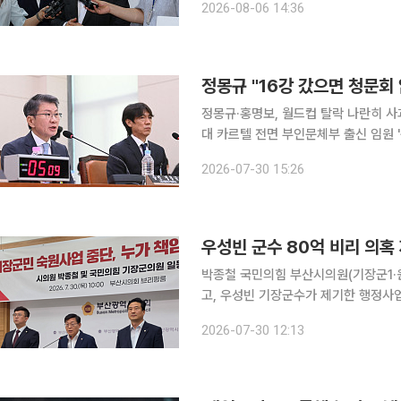
2026-08-06 14:36
다. 원 전 장관은 이날 오전 종합특
정몽규·홍명보, 월드컵 탈락 나란히 사과
대 카르텔 전면 부인문체부 출신 임원 '축체부 카르텔'도 도마
문회에서 2026 북중미 월드컵 조별
2026-07-30 15:26
회는 열리지 않았을 것"이라고 말했다.
우성빈 군수 80억 비리 의혹 
박종철 국민의힘 부산시의원(기장군1·
고, 우성빈 기장군수가 제기한 행정사업 특혜 의혹을 
을, 취임 3주 만에 '토호세력과의 전쟁
2026-07-30 12:13
치 공세'로 규정한 국민의힘 시의원 간 