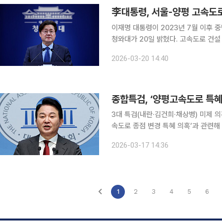
李대통령, 서울-양평 고속도로
이재명 대통령이 2023년 7월 이후
청와대가 20일 밝혔다. 고속도로 건
기 위해서다. 홍익표 청와대 정무수석은 이날 오후 춘추관에서 “기획예산처는 올해 상반기 중 (서울
2026-03-20 14:40
~양평 고속도로 건설) 사업 재개를 위
종합특검, ‘양평고속도로 특혜
3대 특검(내란·김건희·채상병) 미제 
속도로 종점 변경 특혜 의혹’과 관련해
합특검팀은 17일 언론 공지를 통해 
2026-03-17 14:36
1
2
3
4
5
6