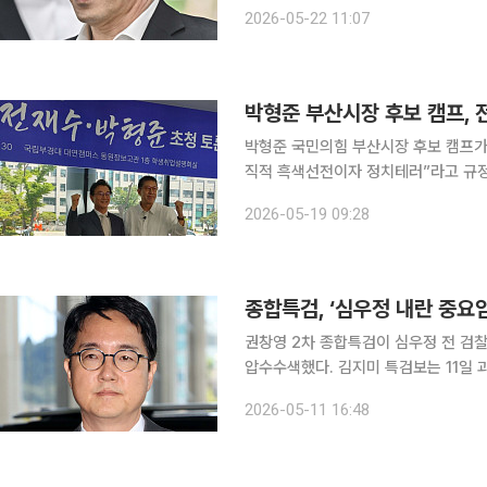
2026-05-22 11:07
박형준 부산시장 후보 캠프, 
박형준 국민의힘 부산시장 후보 캠프가
직적 흑색선전이자 정치테러”라고 규정하며 전면 법적
방, 명예훼손 혐의로 형사 고발은 물
2026-05-19 09:28
방은 18일 국제신문 주최 부산시장 후
종합특검, ‘심우정 내란 중요
권창영 2차 종합특검이 심우정 전 검찰
압수수색했다. 김지미 특검보는 11일 과천 특검 사무실에서 열린 정례 브리핑에서 “오늘 심 전 총장
의 내란 중요임무 종사 등 혐의와 관련
2026-05-11 16:48
이어 “앞서 대검이 특검에 제공을 거