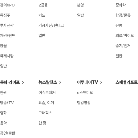
장외/IPO
2금융
분양
중화학
특징주
카드
일반
항공/물류
투자전략
가상자산/핀테크
유통
채권/펀드
일반
의료/바이오
환율
중기/벤처
국제시황
일반
일반
문화·라이프
뉴스발전소
이투데이TV
스페셜리포트
관광
이슈크래커
e스튜디오
방송/TV
요즘, 이거
랭킹영상
영화
그래픽스
음악
한 컷
공연/출판