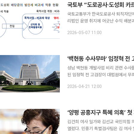
국토부 “도로공사·도성회 카
국토교통부가 한국도로공사 퇴직자단체
리법인 운영 취지에 어긋난 수익 배분과
도성회는 1984년 설립된 도로공사 
2026-05-07 11:00
'백현동 수사무마' 임정혁 전 
성남 백현동 개발사업 비리 관련 수사
된 임정혁 전 고검장이 대법원에서 무죄 확정판결을 받았다. 21
장 권영준 대법관)은 최근 임 고검장의
2026-04-21 12:00
정한 원심을 받아들였다
‘양평 공흥지구 특혜 의혹’ 
김건희 여사 일가와 김선교 국민의힘 의
열렸다. 민중기 특별검사팀은 김 여사