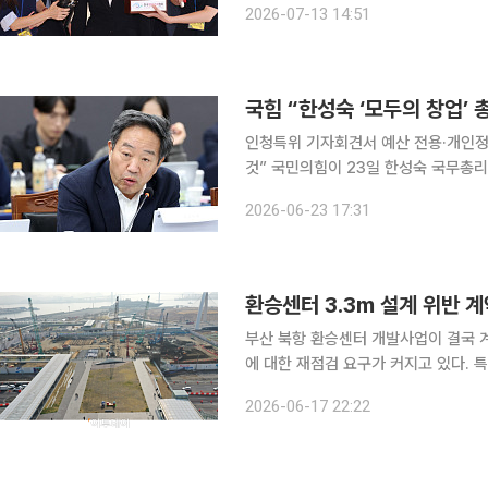
2026-07-13 14:51
국힘 “한성숙 ‘모두의 창업’
인청특위 기자회견서 예산 전용·개인정
것” 국민의힘이 23일 한성숙 국무총리 후보자가 중소벤처기업부 장관 재직 시절 추진한 '모두의 창
업' 프로젝트를 겨냥해 총체적 부실 의혹을 제기했다. 국회 국무총리 
2026-06-23 17:31
속 국민의힘 의원들은 이날 국회에서 기
환승센터 3.3m 설계 위반 계
부산 북항 환승센터 개발사업이 결국 
에 대한 재점검 요구가 커지고 있다.
3종 세트' 공약의 핵심 축인 만큼 향
2026-06-17 22:22
전망이다. 부산항만공사(BPA)는