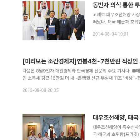
동반자 의식 통한 투
고재호 대우조선해양 사장
떠났다. 태국 해군과 호위
현지 고객에게 보여줬다. 
2014-08-04 10:01
사에게 원유 플랜트를 수주
[미리보는 조간경제지]연봉4천~7천만원 직장인 소
다음은 8월9일자 매일경제와 한국경제 신문의 주요 기사다. ■매일경제 △1면 -10년후엔...‘전맥경화’ 위기 온다 -연봉4천~7천만원 직장
인 소득세 평균 16만원 더 내 -은행권 신규 부실채 11조 ‘비상’ -
2013-08-08 20:35
대우조선해양, 태국 
대우조선해양이 특수선사업본부를
국 해군과 호위함(프리깃)