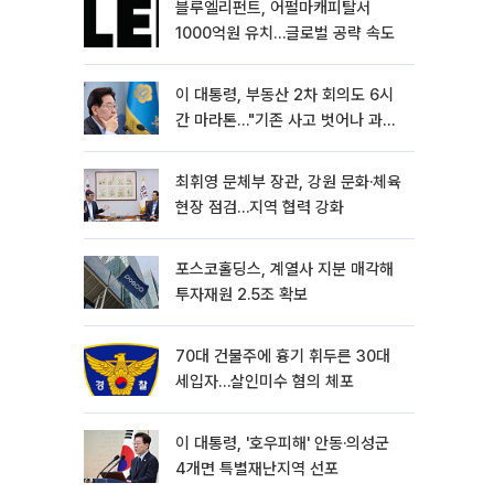
블루엘리펀트, 어펄마캐피탈서
1000억원 유치…글로벌 공략 속도
이 대통령, 부동산 2차 회의도 6시
간 마라톤…"기존 사고 벗어나 과감
히 실천"
최휘영 문체부 장관, 강원 문화·체육
현장 점검…지역 협력 강화
포스코홀딩스, 계열사 지분 매각해
투자재원 2.5조 확보
70대 건물주에 흉기 휘두른 30대
세입자…살인미수 혐의 체포
이 대통령, '호우피해' 안동·의성군
4개면 특별재난지역 선포