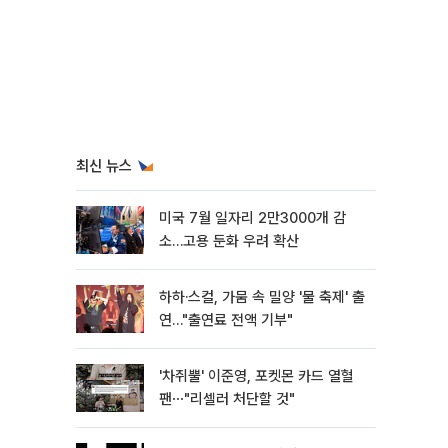
최신 뉴스
미국 7월 일자리 2만3000개 감
소…고용 둔화 우려 확산
하하·스컬, 가뭄 속 밀양 '물 축제' 출
연…"출연료 전액 기부"
'차쥐뿔' 이준영, 포켓몬 카드 열혈
팬⋯"리셀러 처단할 것"