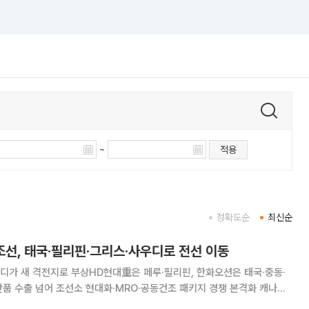
~
적용
정확도순
최신순
조선, 태국·필리핀·그리스·사우디로 전선 이동
디가 새 격전지로 부상HD현대重은 페루·필리핀, 한화오션은 태국·중동·
 수출 넘어 조선소 현대화·MRO·공동건조 패키지 경쟁 본격화 캐나다
고배를 마신 국내 양대 조선사가 빠르게 전열을 정비하고 다음 글로벌 특수