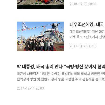
의 코치가 동굴 안에 살아
2018-07-03 08:31
CNN은 동굴 속에 있는 
대우조선해양, 태국
대우조선해양은 지난 20
거제 옥포조선소에서 진행했다고 23일 밝혔다. 이날
랑사릿 사타야누꾼 호위함
2017-01-23 11:16
국장, 한국해군 박영식 준
박 대통령, 태국 총리 만나 “국방·방산 분야서 협력
박근혜 대통령은 11일 한-아세안 특별정상회의 참석차 방한한 
협력강화 방안 및 한반도 정세 등을 포함한 주요 관심사를 논의했다. 박 대통령은 부산 웨스틴조선호텔에서 열린 회담에서 “양국이 
방이자 전략적 동반자로서 다방면에서 긴밀하게 우호협력관계를 
2014-12-11 20:03