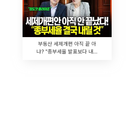
부동산 세제개편 아직 끝 아
냐? "종부세율 발표보다 내릴
것" 장기거주·양도세 전망 I 집
땅지성 I 김인만, 진미윤