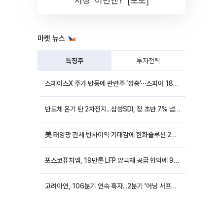
시장 '이번엔?' [포토]
마켓 뉴스
특징주
투자전략
스페이스X 주가 반등에 관련주 ‘껑충’⋯스피어 18%ㆍ에이치브이엠 12%↑
반도체 온기 탄 2차전지...삼성SDI, 장 초반 7% 넘게 껑충
美 태양광 관세 반사이익 기대감에 한화솔루션 20%대·OCI홀딩스 14%대 급등
포스코퓨처엠, 19만톤 LFP 양극재 공급 합의에 9%대 강세
고려아연, 106분기 연속 흑자...2분기 '어닝 서프라이즈'에 장 초반 12%대 강세