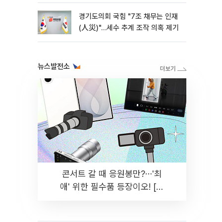
경기도의회 국힘 "7조 채무는 인재
(人災)"…세수 추계 조작 의혹 제기
뉴스발전소
콘서트 갈 때 응원봉만?⋯'최
애' 위한 필수품 등장이오! [솔
드아웃]