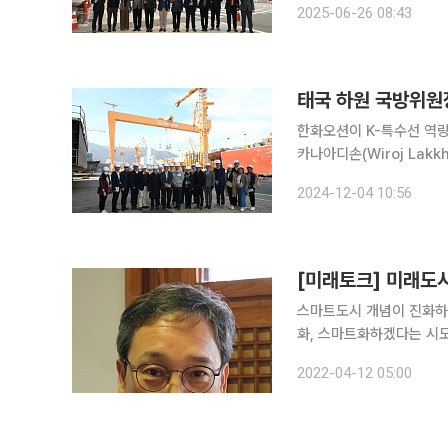
2025-06-26 08:43
적으로 인도한 호위함을 계
태국 하원 국방위원장
한화오션이 K-특수선 역량을 활용해 태
카나아디손(Wiroj Lak
를 찾아 함정 건조 역량을 살폈다. 의장단은 함정 설계부터 로봇을 이용한 
2024-12-04 10:56
전반에 이르는 체계적인 
[미래토크] 미래도
스마트도시 개념이 진화하고
화, 스마트화하겠다는 시도
개선하고, 가로등과 쓰레
2022-04-12 05:00
선의 수준을 넘어서 스마