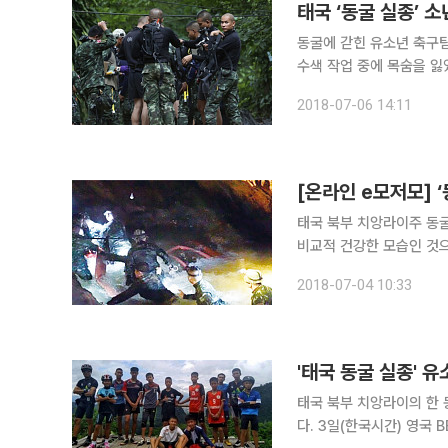
태국 ‘동굴 실종’ 
동굴에 갇힌 유소년 축구팀
수색 작업 중에 목숨을 잃었다. 6일(현지시간) 영국 BBC방송은 사만 구난 전 태
루앙 동굴 속에 갇힌 12
2018-07-06 14:11
태국 북부 치앙라이주 동굴
비교적 건강한 모습인 것으로 알려졌다. 3일 태국 해군 네이
23일 오후 매사이 지구의
2018-07-04 10:33
입구로부터 5~6km 떨어
태국 북부 치앙라이의 한
다. 3일(한국시간) 영국 BBC와 태국 현지 언론에 따르면 태국 고위 당국자는 "12명의 소년과 그들