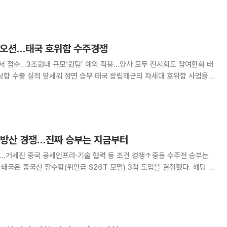
있다. 공동 전선을 구축했던 ‘원팀’ 체제에
한화오션…태국 호위함 수주경쟁
서 접수…3조원대 규모‘원팀’ 예외 적용...양사 모두 전시회도 참여한화 태
앞세워 정면 승부 태국 왕립해군의 차세대 호위함 사업을
오션이 맞붙는다. 태국 해군이 세부 입찰 계획을 확정하고 오는 21일까
서 수주전이 본격화하는 분위기다. 이
 방산 경쟁…진짜 승부는 지금부터
에도…거세진 중국 공세인프라·기술 협력 등 조건 경쟁↑중동 수주전 승부는
아·스웨덴·프랑스 등이 경쟁했고 태국 해군은 한국산 도입을 막판까지 고민
러나 최종 선택은 중국이었다. 중