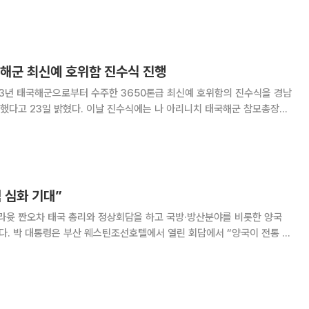
 있다는 것을 구조대가 확인했다"며 그들을 보살피겠다고 밝혔다. 미국
이들과 구조대원이 대화를 나
 해군 최신예 호위함 진수식 진행
13년 태국해군으로부터 수주한 3650톤급 최신예 호위함의 진수식을 경남
 진수식에는 나 아리니치 태국해군 참모총장과
 운영위원장, 싸란 짜른수완 주한 태국대사, 방위사업청 오원진 방산진흥
장, 대우조선해양 정성립 사장 등 양측 관계자
 심화 기대”
쁘라윳 짠오차 태국 총리와 정상회담을 하고 국방·방산분야를 비롯한 양국
전통 우
발전시키고 고위급 교류를 지속해