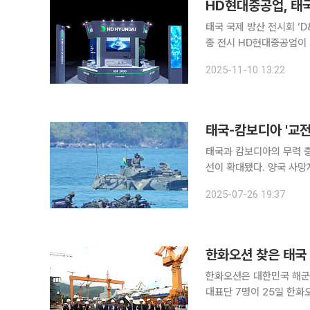
HD현대중공업, 태
태국 국제 방산 전시회 ‘D
종 전시 HD현대중공업이 태국에서 열리는 국제 방위산업 전시회에 참가해 태국 차기 호위함 수출
교두보를 마련한다. 10일 HD현대중공업은 이날부터 13일까지 태국 방콕에서 열리는 국제 방위산
2025-11-10 13:22
업 전시회 ‘디펜스 앤 시큐
태국-캄보디아 '교전
태국과 캄보디아의 무력 
선이 확대됐다. 양국 사망자는 전체 33명으로
날 오전 5시 10분께 태
2025-07-26 19:37
한화오션 찾은 태국
한화오션은 대한민국 해군
대표단 7명이 25일 한화
군이 추진 중인 차기 호위