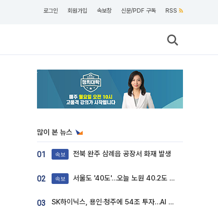
로그인
회원가입
속보창
신문/PDF 구독
RSS
많이 본 뉴스
전북 완주 삼례읍 공장서 화재 발생
01
속보
서울도 '40도'…오늘 노원 40.2도 기록
02
속보
SK하이닉스, 용인·청주에 54조 투자…AI 메모리 생산기지 키운다
03