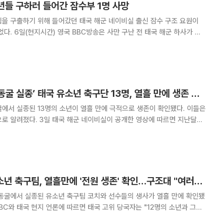
소년들 구하러 들어간 잠수부 1명 사망
을 구출하기 위해 들어갔던 태국 해군 네이비실 출신 잠수 구조 요원이
국 해군 하사가 탐
명 소년과 코치 1명에게 산소통 등 구조 물품을 전달하기 위해 동굴에 들어갔
다가 의식이 없는 상태로 발견됐다고 보도했다. 구난 하사
[온라인 e모저모] ‘동굴 실종’ 태국 유소년 축구단 13명, 열흘 만에 생존 확인…“모두 안전하게 구조되길”
에서 실종된 13명의 소년이 열흘 만에 극적으로 생존이 확인됐다. 이들은
비실이 공개한 영상에 따르면 지난달
 탐 루엉 동굴에 들어갔다가 폭우로 물이 불어나면서 고립된 이들은 동굴
진 곳에서 발견됐다. 소년들은 오랫동안
'태국 동굴 실종' 유소년 축구팀, 열흘만에 '전원 생존' 확인…구조대 "여러분은 강하다"며 안심시켜
 동굴에서 실종된 유소년 축구팀 코치와 선수들의 생사가 열흘 만에 확인됐