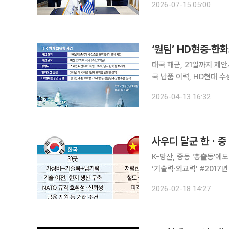
2026-07-15 05:00
선 시장으로 눈을 돌리고 
‘원팀’ HD현중·
태국 해군, 21일까지 제안
국 납품 이력, HD현대 수상함 수출 실적 
두고 HD현대중공업과 한화
2026-04-13 16:32
지 제안서를 받기로 하면
사우디 달군 한ㆍ중
K-방산, 중동 '총출동'
‘기술력·외교력’ #2017년 태국은 중국산 잠수함(위안급 S26T 모델) 3척 도입을 결정했다. 해당 사
업에서는 한국·독일·러시
2026-02-18 14:27
했던 것으로 알려졌다. 그