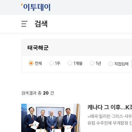
검색
전체
1주
1개월
1년
직접입력
검색결과 총
20
건
캐나다 그 이후…K
=태국·필리핀·그리스·사우
유럽 수주전에 무게함정 단품
잠수함 사업 수주전에서 