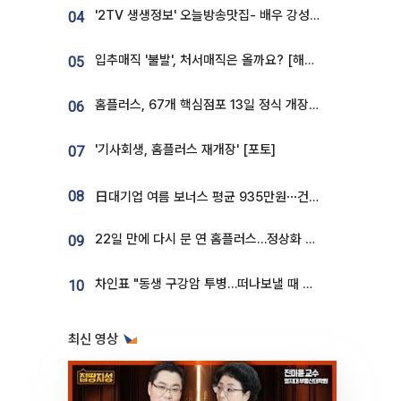
'2TV 생생정보' 오늘방송맛집- 배우 강성진 단골! 쌀국수ㆍ푸팟퐁 커리 맛집 '블○○○'
04
입추매직 '불발', 처서매직은 올까요? [해시태그]
05
홈플러스, 67개 핵심점포 13일 정식 개장…영업 재개 속도
06
'기사회생, 홈플러스 재개장' [포토]
07
08
日대기업 여름 보너스 평균 935만원⋯건설회사 1800만 넘어
22일 만에 다시 문 연 홈플러스…정상화 바쁜데 재고 없어 ‘발동동’[가보니]
09
차인표 "동생 구강암 투병…떠나보낼 때 가장 힘들었다”
10
최신 영상