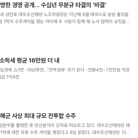
명한 경영 공개… 수십년 무분규 타결의 ‘비결’
과 성만호 대우조선해양 노조위원장은 지난해 8월 태국으로 동반 출장을
함 1척의 수주계약을 맺는 자리에 두 사람이 함께 해 노사 협력의 상징을
고 사장과 성 위원장은 지난해 5월 아랍에미리트의 아부다비 국영 석유회
할 때도 현지에서 함께 계약을 체결했다. 대우조
득세 평균 16만원 더 내
집값 1억9천
해군 사상 최대 규모 전투함 수주
 출범한 후 방산분야의 강자로 떠오르고 있다. 대우조선해양은 태
 1척에 대한 최종 수주 계약을 맺었다고 8일 밝혔다. 대우조선해양은 13개