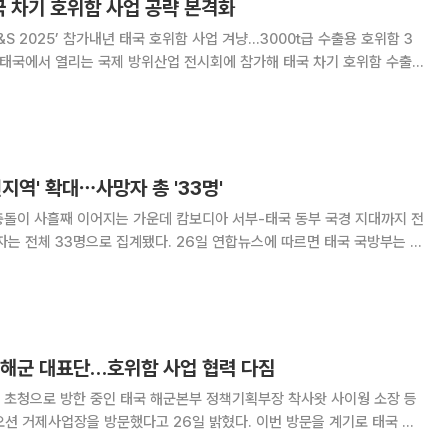
국 차기 호위함 사업 공략 본격화
&S 2025’ 참가내년 태국 호위함 사업 겨냥…3000t급 수출용 호위함 3
리티(D&S 2025)’에 참가해
지역' 확대⋯사망자 총 '33명'
충돌이 사흘째 이어지는 가운데 캄보디아 서부-태국 동부 국경 지대까지 전
 집계됐다. 26일 연합뉴스에 따르면 태국 국방부는 이
국 동부 뜨랏주 세 곳에 캄보디아군이 침공, 태국 해군이 대응에 나서 캄보디
아군을 격퇴했다고 밝혔다. 캄보디아도 태국군이 뜨랏주와 맞
 해군 대표단…호위함 사업 협력 다짐
 초청으로 방한 중인 태국 해군본부 정책기획부장 착사왓 사이웡 소장 등
오션 거제사업장을 방문했다고 26일 밝혔다. 이번 방문을 계기로 태국 해
함 사업에서 적극적인 협력을 다짐했다. 양측은 한화오션이 2018년 성공