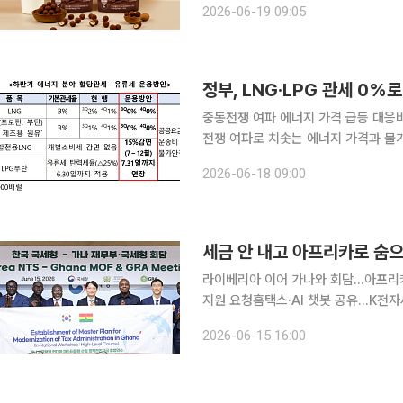
2026-06-19 09:05
를 낸다. 넛지헬스케어는 자회사 
정부, LNG·LPG 관세 0
중동전쟁 여파 에너지 가격 급등 대응바나나·
전쟁 여파로 치솟는 에너지 가격과 물
(LPG)에 대한 할당관세를 0%로 낮
2026-06-18 09:00
망고 등 농산물 22개 품목에 대한 관
세금 안 내고 아프리카로 숨
라이베리아 이어 가나와 회담…아프리카
지원 요청홈택스·AI 챗봇 공유…K전자세정 협력도 속도 세금을 내
고액체납자에 대한 추적망이 아프리카로
2026-06-15 16:00
인 라이베리아와 징수공조 기반을 만든