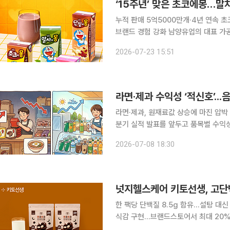
‘15주년’ 맞은 초코에몽…말
누적 판매 5억5000만개·4년 연속 
브랜드 경험 강화 남양유업의 대표 가공유 브랜드 '초코에몽'이 출시 15주년을 맞았다. 남양유업은
단일 제품에 머물렀던 초코에몽을 다양
2026-07-23 15:51
쟁력을 강화하고 있다. 
라면·제과 수익성 ‘적신호’..
라면·제과, 원재료값 상승에 마진 압박 우려
분기 실적 발표를 앞두고 품목별 수익
따른 마진 압박 우려가 나오는 반면 
2026-07-08 18:30
넛지헬스케어 키토선생, 고단백
한 팩당 단백질 8.5g 함유…설탕 대
식감 구현…브랜드스토어서 최대 20% 할인 진행 헬스케어 플랫폼 기업 넛
은 줄이고 단백질 성분을 크게 강화한