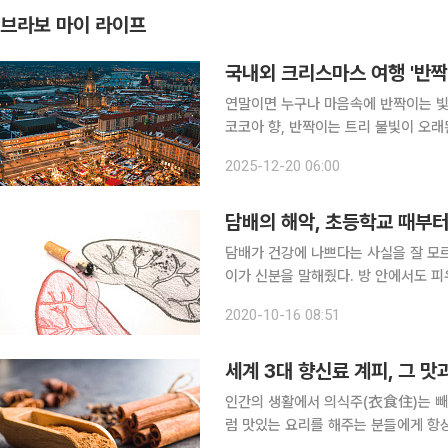
브라보 마이 라이프
국내외 크리스마스 여행 '반짝
연말이면 누구나 마음속에 반짝이는 빛 
코코아 향, 반짝이는 트리 불빛이 오래
다면, 크리스마스의 본고장 독일과 산
2025-12-20 06:00
유럽의 크리스마스 마켓은 차가운 겨울
담배의 해악, 초등학교 때부
담배가 건강에 나쁘다는 사실을 잘 모
이가 신분을 말해줬다. 방 안에서도 
강아지 범 무서운 줄 모른다고, 담배의 해악을 잘 
2020-10-16 08:51
부분 밝혀졌다. 흡연자가 없어질 만도 
세계 3대 향신료 계피, 그 맛
인간의 생활에서 의식주(衣食住)는 빼놓
럼 맛있는 요리를 해주는 분들에게 항상 감사함을 잊지 