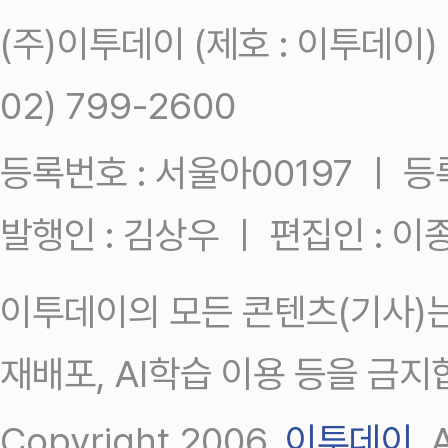
(주)이투데이 (제호 : 이투데이
02) 799-2600
등록번호 : 서울아00197 ㅣ 등록일
발행인 : 김상우 ㅣ 편집인 : 
이투데이의 모든 콘텐츠(기사)는
재배포, AI학습 이용 등을 금지
Copyright 2006.
이투데이
.