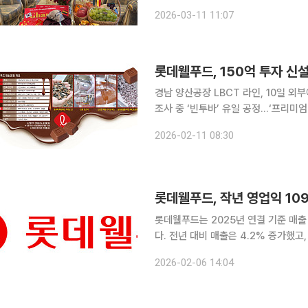
고 협정 및 양해각서(MOU) 서명식도
2026-03-11 11:07
화한다. 강유정 청와대 대변인은 "
경남 양산공장 LBCT 라인, 10일 
조사 중 ‘빈투바’ 유일 공정…‘프리미엄 가나‘ 생산 롯데웰푸드가 지난해 15
단장한 양산공장을 외부에 처음 공개했
2026-02-11 08:30
다시 세웠다. 10일 오후 2시 경
롯데웰푸드, 작년 영업익 1
롯데웰푸드는 2025년 연결 기준 매출
다. 전년 대비 매출은 4.2% 증가했고
지만 수익성은 악화했다. 역대 최대 매출 달성은 글로벌 사업 확대가 이끌었다. 지난해 수출 실적은
2026-02-06 14:04
2396억원으로 전년 대비 16.8% 늘