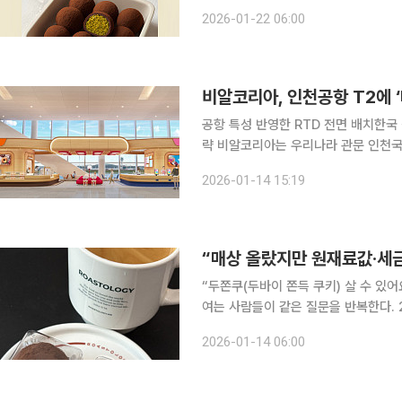
쿠를 직접 만들어보는 '두쫀쿠 베이킹 원데이 클래스
2026-01-22 06:00
있도록 마시멜로, 코코아 파우더, 피스
비알코리아, 인천공항 T2에 
공항 특성 반영한 RTD 전면 배치한국
략 비알코리아는 우리나라 관문 인천국제공항 제2여객터미널(T2)에 배스킨라빈스와 던킨을 동시
에 즐길 수 있는 콤보 매장 ‘인천공항 스카이점’을 열
2026-01-14 15:19
용객 약 24만 명 등 개항 이후 최다 
“두쫀쿠(두바이 쫀득 쿠키) 살 수 있어요?” 13일 오전 10시, 추운 날씨에 종종걸음으
여는 사람들이 같은 질문을 반복한다. 2
개, 2개, 3개… 총 15개가 순식간에
2026-01-14 06:00
쫀쿠를 판다. 두쫀쿠 광풍이다.