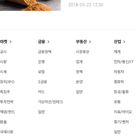
요리해 준 음식을 먹고 일과를 시작하
2018-05-23 12:30
다. 아내는 일품(逸品) 요리연구에 관
마켓
금융
부동산
산업
공시
금융정책
시장동향
재계
시황
은행
업계
전자/통신/IT
시세
보험
정책
자동차
장외/IPO
2금융
분양
중화학
특징주
카드
일반
항공/물류
투자전략
가상자산/핀테크
유통
채권/펀드
일반
의료/바이오
환율
중기/벤처
국제시황
일반