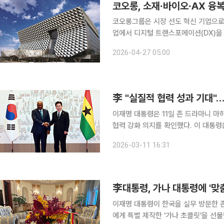
코오롱, 소재∙바이오∙AX 융복
코오롱그룹은 시장 선도 혁신 기업으로 
업에서 디지털 트랜스포메이션(DX)을
고 있다. 서울 강서구 코오롱원앤온리
2026-04-27 05:00
극대화하고 있다. 코오롱
李 "실질적 협력 성과 기대"…
이재명 대통령은 11일 존 드라마니 마
협력 강화 의지를 확인했다. 이 대통령
다"고 밝혔으며, 마하마 대통령은 가
2026-03-11 16:31
李대통령, 가나 대통령에 '맞
이재명 대통령이 한국을 실무 방문한 존 
에게 특별 제작한 '가나 초콜릿'을 선물했다. 이 대통령은 11일 오후 마하마 대통령과