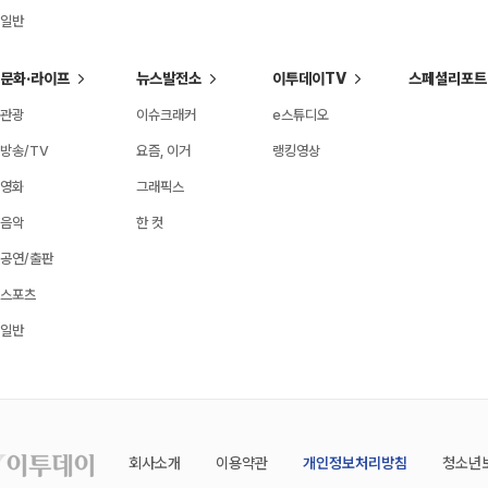
일반
문화·라이프
뉴스발전소
이투데이TV
스페셜리포트
관광
이슈크래커
e스튜디오
방송/TV
요즘, 이거
랭킹영상
영화
그래픽스
음악
한 컷
공연/출판
스포츠
일반
회사소개
이용약관
개인정보처리방침
청소년