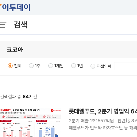
검색
전체
1주
1개월
1년
직접입력
검색결과 총
847
건
롯데웰푸드, 2분기 영업익 
2분기 매출 1조1557억원…전년比 8.
데웰푸드가 인도와 카자흐스탄 등 해외
89% 끌어올렸다. 원부자재 가격과 