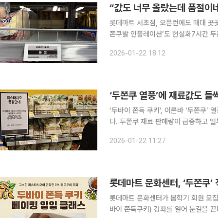
롯데마트 서초점, 오픈런에도 매대 곳곳
쫀쿠발 인플레이션’도 현실화7시간 두쫀쿠 노동 대신 
의 없다고 보셔야 해요.” 올 겨울 들어 가장 추웠다는 22일 오전 10시 서울 강남구 서초동 롯데마트.
2026-01-22 18:12
‘두바이쫀득쿠키(두쫀쿠)’ 재료를 찾기
‘두쫀쿠 열풍’에 재료값도 들
‘두바이 쫀득 쿠키’, 이른바 ‘두쫀쿠
다. 두쫀쿠 재료 판매량이 급증하고 
모습이다. 22일 유통업계에 따르면, 두쫀쿠 유행이 본격화한 지난해 12월 이후 마시멜로, 피스타치
2026-01-22 11:27
오, 코코아파우더 등 주요 재료 매출이
롯데마트 문화센터, ‘두쫀쿠’
롯데마트 문화센터가 봄학기 회원 모집
바이 쫀득쿠키) 강좌를 열어 눈길을 끈다. 22일 롯데마트 문화센터에 따르면 이번 봄학기