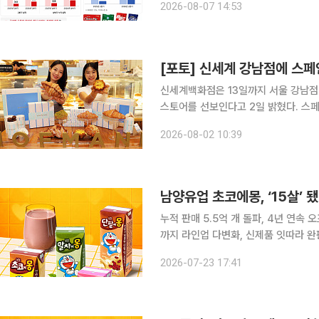
2026-08-07 14:53
성을 개선했다. 롯데웰푸드는 올
[포토] 신세계 강남점에 스페
신세계백화점은 13일까지 서울 강남점 
스토어를 선보인다고 2일 밝혔다. 스페인 유명 페이스트리 브랜드인 호프만 베이커리는 버터의 풍
미를 살리면서도 담백하고 균형 잡힌 맛을 구현해 인기다. 신세
2026-08-02 10:39
그대로 구현하기 위해 스페인 본점과 
남양유업 초코에몽, ‘15살’ 
누적 판매 5.5억 개 돌파, 4년 연속
까지 라인업 다변화, 신제품 잇따라 완
도 박차 남양유업의 대표 가공유 브랜드 ‘초코에몽’이 출시 15주년을 맞았다. 단일 히트 상품에 안주
2026-07-23 17:41
하지 않고 라인업을 다변화하며 ‘에몽’