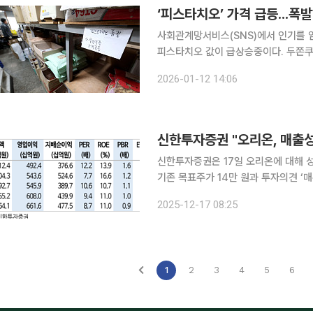
사회관계망서비스(SNS)에서 인기를 
피스타치오 값이 급상승중이다. 두쫀쿠는 2024년 유행한 두바이 초콜릿에서 영감을 받아 한국에서
만들어진 디저트다. 두바이 초콜릿의 주재료인 카다이프와 피스타치오 크림을 버무려 속을 만들고
2026-01-12 14:06
코코아 가루를 섞은 마시렐로로 동그랗
신한투자증권 "오리온, 매출성
신한투자증권은 17일 오리온에 대해 
기존 목표주가 14만 원과 투자의견 ‘매수’를 유지했다. 조상훈 신한
최근 2년간 외형 성장이 부진했지만,
2025-12-17 08:25
1
2
3
4
5
6