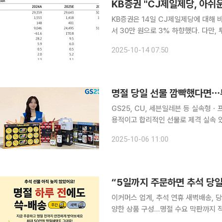
KB증권 "CJ제일제당, 아쉬
KB증권은 14일 CJ제일제당에 대해 
서 30만 원으로 3% 하향했다. 다만,
23만3500원이다. KB증권은 CJ제일제당이 올 3분기 연결 기준 매출액 7조5866억 원, 영업이익
2025-10-14 07:50
3688억 원을 기록할 것으로 전망헀다
명절 당일 선물 깜빡했다면⋯부
GS25, CU, 세븐일레븐 등 실속형
용적이고 합리적인 선물로 제격 실속 있는 명절 선물을 찾는 소비자가 늘면서 편의점이 추석 선물
시장의 새로운 강자로 떠오르고 있다. 
2025-10-06 11:00
물부터 지역 명가 상품, 프리미엄 주
“5일까지 주문하면 추석 당일 
이커머스 업계, 추석 연휴 새벽배송, 당일배송 등 빠른
양한 상품 구성...명절 수요 막판까지 적극 대응 최장 열흘 간에 걸친 추석 연휴
계 전반에 걸쳐 차별화된 배송 서비스