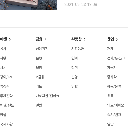
에서 명절까지 이어진 탓이다. 즐거운 명절 연휴가 지나간 후, 우리 생활 주변 곳곳이 쓰레기로 몸살
2021-09-23 18:08
을 앓고 있어 올바른 쓰레기 분리배출이
마켓
금융
부동산
산업
공시
금융정책
시장동향
재계
시황
은행
업계
전자/통신/IT
시세
보험
정책
자동차
장외/IPO
2금융
분양
중화학
특징주
카드
일반
항공/물류
투자전략
가상자산/핀테크
유통
채권/펀드
일반
의료/바이오
환율
중기/벤처
국제시황
일반