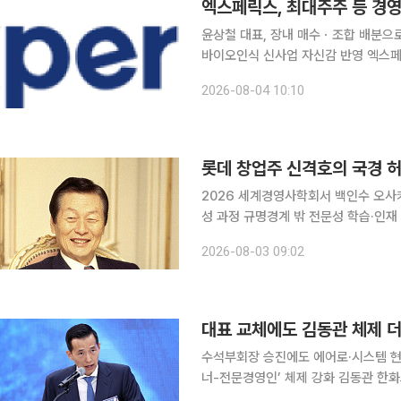
윤상철 대표, 장내 매수ㆍ조합 배분으로
바이오인식 신사업 자신감 반영 엑스페릭스의 최대주주 및 주요 경영진이 장내 매수 등을 통해 자사
주를 연이어 매입하며 책임경영 의지를 드러내고 있다. 4일 금융
2026-08-04 10:10
엑스페릭스 최대주주인 윤상철 대표이
롯데 창업주 신격호의 국경 
2026 세계경영사학회서 백인수 오사카
성 과정 규명경계 밖 전문성 학습·인재 육성·책임 경영 
가 국경과 산업, 조직의 경계를 오가
2026-08-03 09:02
국제학술대회에
대표 교체에도 김동관 체제 
수석부회장 승진에도 에어로·시스템 현
너-전문경영인’ 체제 강화 김동관 한화그룹 부회장이 수석부회장으로 승진했지만 한화에어로스페
이스와 한화시스템의 사업부문 대표는 