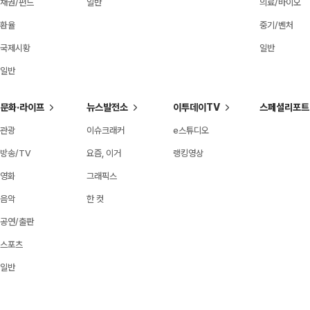
채권/펀드
일반
의료/바이오
환율
중기/벤처
국제시황
일반
일반
문화·라이프
뉴스발전소
이투데이TV
스페셜리포트
관광
이슈크래커
e스튜디오
방송/TV
요즘, 이거
랭킹영상
영화
그래픽스
음악
한 컷
공연/출판
스포츠
일반