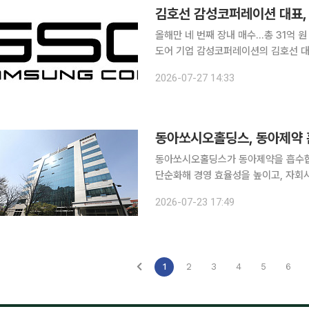
김호선 감성코퍼레이션 대표, 
올해만 네 번째 장내 매수…총 31억 원 달해자
도어 기업 감성코퍼레이션의 김호선 
에 대한 강한 의지를 드러냈다. 27일 금융감독원 전자공시에 따르면 감성코퍼레이션은 김호선 대표
2026-07-27 14:33
이사가 장내 매수를 통해 약 6억원 규모
동아쏘시오홀딩스가 동아제약을 흡수합
단순화해 경영 효율성을 높이고, 자회
는 전략이다. 23일 동아쏘시오홀딩스는 이사회를 개최하고 100% 자회사인 동아제약의 흡수합병
2026-07-23 17:49
을 결의했다고 밝혔다. 합병기일은 오는
1
2
3
4
5
6