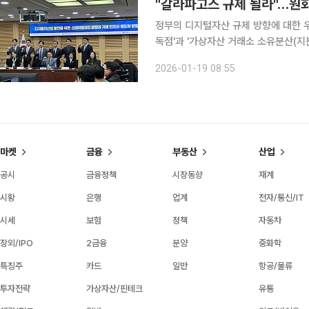
"갈라파고스 규제 될라"…원화 
정부의 디지털자산 규제 방향에 대한 
독점'과 '가상자산 거래소 소유분산(지
스'로 만들 것이라는 경고다. 16일 국회의원회관에서 더불어민주당 디지털자산TF와 한국핀테크산
2026-01-19 08:55
업협회가 주최한 '디지털자산 제도화가
마켓
금융
부동산
산업
공시
금융정책
시장동향
재계
시황
은행
업계
전자/통신/IT
시세
보험
정책
자동차
장외/IPO
2금융
분양
중화학
특징주
카드
일반
항공/물류
투자전략
가상자산/핀테크
유통