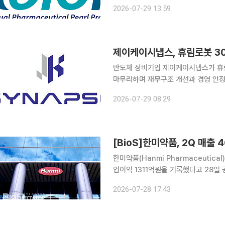
식 72만54주를 장내 매수했다고 29일
2026-07-29 13:59
다. 회사 측은 핵심 신약 파이프라인에
제이케이시냅스, 휴림로봇 3
반도체 장비기업 제이케이시냅스가 휴
마무리하며 재무구조 개선과 경영 안정화에 나선다. 제이케이시냅스는 
30억원 규모의 제3자배정 유상증자 대금 납입이 
2026-07-29 08:29
봇은 전액 자기자금으로 지분 21.58
[BioS]한미약품, 2Q 매출 
한미약품(Hanmi Pharmaceutic
업이익 1311억원을 기록했다고 28일 
116.9% 증가했다. 한미약품은 글로벌 기술이전 성과와 국내 의약품 사업 성장에 힘입어, 시장 기대
2026-07-28 17:43
치를 상회하는 실적을 달성했다고 설명했