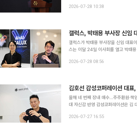
주당 평균 1만5200원에 장내 매수했
2026-07-28 10:38
을 매입한 것
갤럭스가 박태용 부사장을 신임 대표이사
스는 이달 24일 이사회를 열고 박태용
자대표 체제 전환은 갤럭스의 장기적인 
2026-07-28 08:56
개(IPO)를 체계적으로 준비하기 위한
김호선 감성코퍼레이션 대표,
올해 네 번째 장내 매수…주주환원·책
대 자신감 반영 감성코퍼레이션은 김 대표가 장내 매수를 통해 자사주 15만8000주를 약 6억원 규
모로 추가 취득했다고 27일 공시했다. 이번 매입은 올해 들어 네 번째 장내 매수다. 김 대표는 지
2026-07-27 16:55
1월 약 13억원(25만주), 5월 약 2억