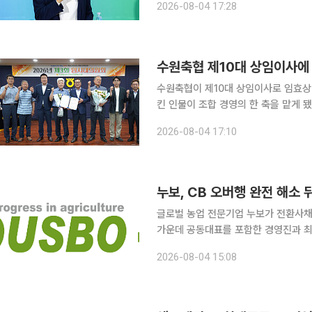
2026-08-04 17:28
증여를 통한 지분 이전으로 승계 작업
수원축협 제10대 상임이사에
수원축협이 제10대 상임이사로 임효상
킨 인물이 조합 경영의 한 축을 맡게 됐다. 4일 이투데이 취재를 종합하면, 수원축협은 이
례시 권선구 곡반정동 본점 청사에서 
2026-08-04 17:10
을 제10대 상임이사로 선출했다. 임기는
누보, CB 오버행 완전 해소 
글로벌 농업 전문기업 누보가 전환사채(
가운데 공동대표를 포함한 경영진과 최
제거한 직후 내부자들이 개인 자금을 
2026-08-04 15:08