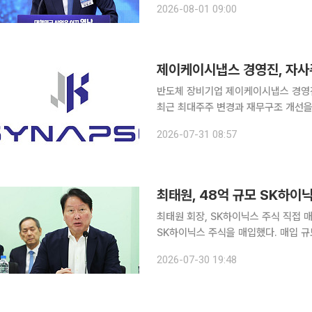
2026-08-01 09:00
심 사업 전략과 투자, 자본 배분을 총
제이케이시냅스 경영진, 자사
반도체 장비기업 제이케이시냅스 경영
최근 최대주주 변경과 재무구조 개선을
제이케이시냅스는 황케빈인석 대표이사와
2026-07-31 08:57
0.45%), 6만2500주(0.44%)를 
최태원, 48억 규모 SK하이
최태원 회장, SK하이닉스 주식 직접 매입은 처음 최태원 SK그룹 회장이 
SK하이닉스 주식을 매입했다. 매입 규모만 48억원이다. 30일
면 SK하이닉스는 최대주주 등 소유주
2026-07-30 19:48
사들였다고 공시했다. 이에 따라 최 회