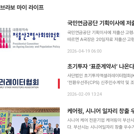
브라보 마이 라이프
국민연금공단 기획이사에 저
국민연금공단 기획이사에 저출산·고령사회회위
따르면 A국장은 20일자로 저출산·고
사로 자리를 옮길 것으로 알려졌다. 장재혁 기획이사의 후
2026-04-19 06:00
사 공개모집을 진행한 바 있다. 기획이
초기투자 ‘표준계약서’ 나온
사단법인 초기투자액셀러레이터협회(KA
‘전환우선주(CPS) 신주인수계약 및 
가이드라인’을 공식 발간했다고 9일 밝
2026-02-09 13:24
다. 협회는 그동안 벤처캐피탈(VC)
케어링, 시니어 일자리 창출 
시니어 케어 전문기업 케어링이 부산시
다. 부산시는 시니어일자리 창출 우수기업으로 케어링 등 10곳을 선정하고 지난 17일 부산시민공원