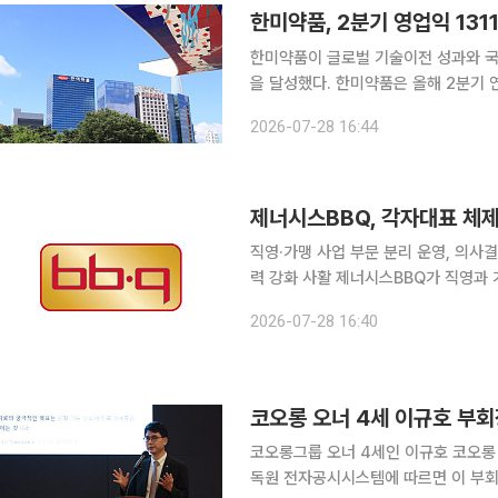
한미약품, 2분기 영업익 131
한미약품이 글로벌 기술이전 성과와 국
을 달성했다. 한미약품은 올해 2분기 연결기준 잠정 실적으로 매출 4672억원, 영업이익 1311억원
을 기록했다고 28일 공시했다. 전년 동
2026-07-28 16:44
구개발(R&D)에는 매출 대비 12.9%
제너시스BBQ, 각자대표 체제
직영·가맹 사업 부문 분리 운영, 의사결
력 강화 사활 제너시스BBQ가 직영과 가맹 사업을 각각 전담하는 '박성진·심재선 각자대표' 체제로
전격 전환하며 조직 개편에 나섰다. 
2026-07-28 16:40
발 빠르
코오롱 오너 4세 이규호 부회
코오롱그룹 오너 4세인 이규호 코오롱 부회
독원 전자공시시스템에 따르면 이 부회장