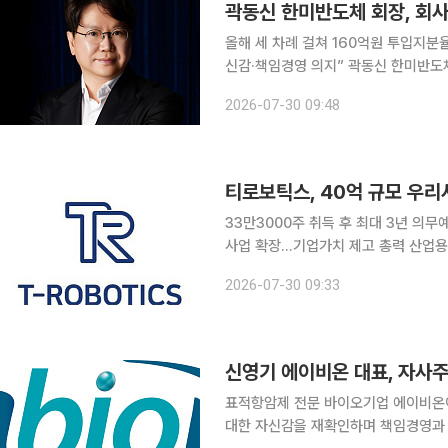
곽동신 한미반도체 회장, 회사
올해 세 차례 걸쳐 160억원 투입지분율
신감·책임경영 의지” 곽동신 한미반도체 회장이 사재 50억원을 투입해 회사 주식을 추가로 매입했
다. 올해 들어서만 세 차례에 걸쳐 총
2026-07-30 09:48
의지를 드러냈다. 한미반도체는
티로보틱스, 40억 규모 우
33만3000주 취득 후 최대 3년 
사업 확장…기업가치 제고 총력 산업용 휴머노이드 및 자율이동로봇(AMR) 전문기업 티로보틱스가
임직원 대상 우리사주조합을 통해 약 
2026-07-30 09:33
티로보틱스는 우리사주조합을 통해 회사
표적항암제 전문 바이오기업 에이비온
대한 자신감을 재확인하며 책임경영과 주주가치 제고에 나섰