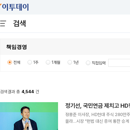
검색
전체
1주
1개월
1년
직접입력
검색결과 총
4,544
건
정기선, 국민연금 제치고 HD
정몽준 이사장, HD현대 주식 280만
올라…시장 "편법 대신 증여 통한 승계 작업" 정기선 HD현대 회장이 부친인 정몽준
단 이사장으로부터 HD현대 주식 280