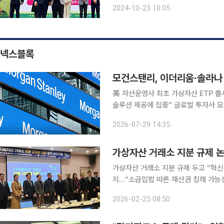
에서 우수기업 인증서 수여식을 가졌다
2024-10-23 10:05
역시 행정부시장, 김영관 한국노인인
넥스블록
모건스탠리, 이더리움∙솔라나
美 자산운영사 최초 가상자산 ETP 출
솔루션 제공에 집중” 글로벌 투자사 모건스탠리가 가상자산 포트폴리오를 확장했다. 미국 코인텔레
그래프는 29일(현지시각) 모건스탠리
2026-07-29 14:35
다고 전했다. 펀드 포트폴리오를 비트
가상자산 거래소 지분 규제 논
가상자산 거래소 지분 규제 두고 “혁신
지…“소급입법 따른 재산권 침해 가능성
위적인 지분 규제는 대규모 투자나 인
2026-02-25 08:50
가능성을