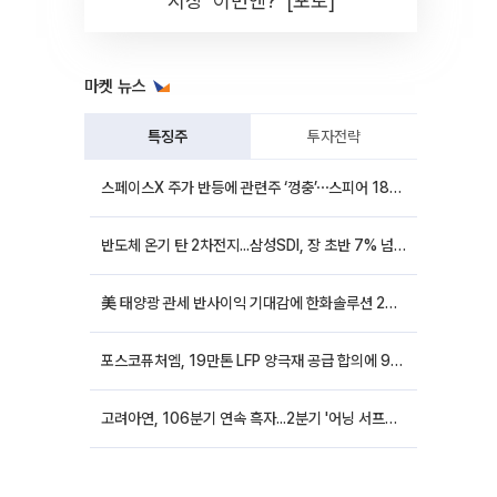
시장 '이번엔?' [포토]
마켓 뉴스
특징주
투자전략
스페이스X 주가 반등에 관련주 ‘껑충’⋯스피어 18%ㆍ에이치브이엠 12%↑
반도체 온기 탄 2차전지...삼성SDI, 장 초반 7% 넘게 껑충
美 태양광 관세 반사이익 기대감에 한화솔루션 20%대·OCI홀딩스 14%대 급등
포스코퓨처엠, 19만톤 LFP 양극재 공급 합의에 9%대 강세
고려아연, 106분기 연속 흑자...2분기 '어닝 서프라이즈'에 장 초반 12%대 강세