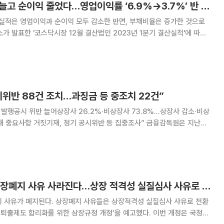
코스닥 1분기, 부채 늘고 순이익 줄었다…영업이익률 ‘6.9%→3.7%’ 반 토막
 실적은 영업이익과 순이익 모두 감소한 반면, 부채비율은 증가한 것으로
12월 결산 상장법인 1115개사(12월 결산법인 1222개사 중 정기보고서
생, 외국기업, 결산기변경 등 상
위반 88건 조치…과징금 등 중조치 22건”
 발행공시 위반 늘어상장사 26.2%·비상장사 73.8%…상장사 감소·비상
사항 거짓기재, 정기 공시위반 등 집중조사” 금융감독원은 지난해
 공시의무 위반에 대해 총 88건(65개사)을 조치했다고 28일 밝혔다.
35건, 주요사항공시 18건, 기타
재무 관련 형식적 상장폐지 사유 사라진다…상장 적격성 실질심사 사유로 전환
지 사유가 폐지된다. 상장폐지 사유들은 상장적격성 실질심사 사유로 전환