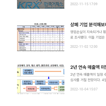
제인 ‘기업 부담 완화와 
2022-11-15 17:09
화 방안’ 중 일부 방안 
상폐 기업 분석해보
영업손실이 지속되거나 횡
로 조사됐다. 이들 기업은
증자를 하는 모습도 보였다. 2일 금융감독원에 따르면 2017년 1월부터 올해 6월까지 유
2022-11-02 12:00
과 코스닥 시장에서 상폐된
2년 연속 매출액 미
2년 연속 매출액이 일정 
심사를 거칠 전망이다. 4일 한국거래소는 이 같은 내용을 골자로 한 퇴출 제도 합리화를 추진한다고
밝혔다. 이는 지난달 30
2022-10-04 15:07
제 중 하나다.