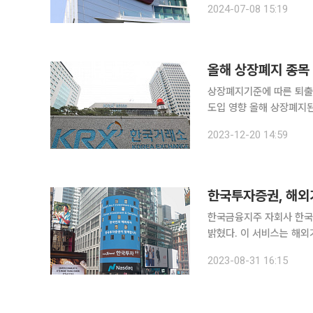
2024-07-08 15:19
모나 거래량이 기준에 미치
올해 상장폐지 종목
상장폐지기준에 따른 퇴출
도입 영향 올해 상장폐지된 종목이 36개로 지난해 대비 소폭 감소한 것으로 나타났다. 다만, 스팩
(SPAC·기업인수목적회사
2023-12-20 14:59
늘어나는 등 감사의견 거절
한국투자증권, 해외
한국금융지주 자회사 한국
밝혔다. 이 서비스는 해외기업 공시 내용을 인공지능(AI)으로 번역 및 요약하여 투자자에게 무료로
제공한다. 미국·중국·일본·
2023-08-31 16:15
의 공시가 대상이다. 공시 