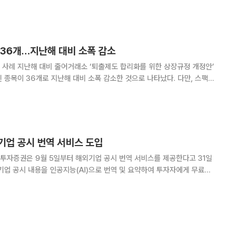
지 못하면서 존폐 기로에 놓이게 됐다.
 36개…지난해 대비 소폭 감소
 사례 지난해 대비 줄어거래소 ‘퇴출제도 합리화를 위한 상장규정 개정안’
)의 상장폐지 비중이 늘어나고, 완전자회사화, 편입 등에 따른 상장폐지가
 혹은 상폐 요건 발생에 따른 상장폐
기업 공시 번역 서비스 도입
투자증권은 9월 5일부터 해외기업 공시 번역 서비스를 제공한다고 31일
홍콩 4개 시장 소재 기업의 정기 보고서, 주총 안건, 대주주 지분변동 등
후 5분 이내에 제공되고, 번역