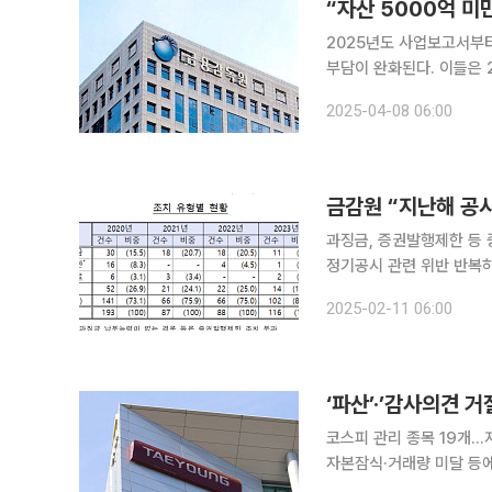
“자산 5000억 미
2025년도 사업보고서부터
부담이 완화된다. 이들은 
로 하면 된다. 금융감독원은 '재무공시 선진화 추진 TF(태스크포스)'를 통해 이같은 내용의 '중소형
2025-04-08 06:00
상장사 XBRL 주석 재무
금감원 “지난해 공시
과징금, 증권발행제한 등 
정기공시 관련 위반 반복하는 회사… 과징금 
위반 조치 중 과징금 등을 부과
2025-02-11 06:00
해 상장법인 등의 자본시장
‘파산’·’감사의견 
코스피 관리 종목 19개…
자본잠식·거래량 미달 등에 9개사 거래 정지돼 올해 
계기업이 늘고 있다. 이