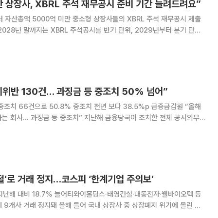
만 상장사, XBRL 주석 재무공시 준비 기간 늘려드려요”
 자산총액 5000억 미만 중소형 상장사들의 XBRL 주석 재무공시 제출
2028년 말까지는 XBRL 주석공시를 반기 단위, 2029년부터 분기 단위
공시 연착륙 방안'을 마련했
위반 130건… 과징금 등 중조치 50% 넘어”
중조치 66건으로 50.8% 중조치 전년 보다 38.5%p 급증금감원 “올해
등 중조치” 지난해 금융당국이 조치한 전체 공시의무
하는 중조치가 50%를 넘어선 것으로 확인됐다. 금융감독원은 지난
법상 공시의무 위반에 대해 총 130
거절’로 거래 정지…코스피 ‘한계기업 주의보’
지난해 대비 18.7% 늘어티와이홀딩스·태영건설·대동전자·웰바이오텍 등
들어 국내 상장사 중 상장폐지 위기에 몰린 한
들 종목은 자본잠식으로 회생절차를 밟거나 감사의견이 거절되고, 순자산 규