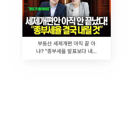
부동산 세제개편 아직 끝 아
냐? "종부세율 발표보다 내릴
것" 장기거주·양도세 전망 I 집
땅지성 I 김인만, 진미윤