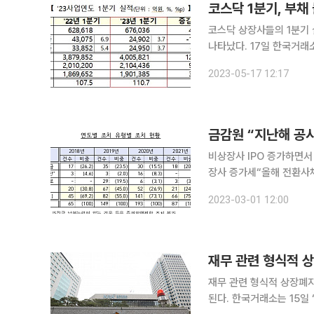
코스닥 상장사들의 1분기
나타났다. 17일 한국거래소가 발표한 '코스닥시장 12월 결산법인 2023년 1분기 결산실적'에 따르
면 연결재무제표를 제출한 
2023-05-17 12:17
미제출, 상장폐지 사유 발
금감원 “지난해 공시
비상장사 IPO 증가하면서
장사 증가세“올해 전환사채 중요
상장법인 등의 자본시장법상
2023-03-01 12:00
발행공시 28건, 정기공시 
재무 관련 형식적 상장폐
된다. 한국거래소는 15일 ‘퇴출제도 합리화를 위한 상장규정 개정’을 예고했다. 이번 개정은 국정과