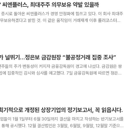
백' 씨엔플러스, 최대주주 의무보유 약발 있을까
 증시로 돌아온 씨엔플러스가 경영 안정화에 힘쓰고 있다. 이 회사 최대주
의무보유하겠다고 밝힌 것. 이 같은 움직임이 거래재개 이후 롤러코스터를
시장 관심이 쏠린다. 씨엔플러스는 정보통신기기용, 디스플
용되는 커넥터를 생산, 판매하는 업체다. 커
가 널뛰기…정은보 금감원장 “불공정거래 집중 조사”
련주들의 주가 변동성이 커지자 금융감독원이 경고에 나섰다. 금감원은 쌍
 감시와 심사를 예고했다. 7일 금융감독원에 따르면 정은보
에서 부실기업 매각과정에서 발생한 참여기업의 주가 이상 변동과 관련해
한 대응과 같은 차원에서 한국거래소 등 유관기관
 획기적으로 개정된 상장기업의 정기보고서, 꼭 읽읍시다.
업들이 1월 1일부터 6월 30일까지 결산을 마치고 작성하는 반기보고서를
월말, 6월말, 9월말, 12월말 기준으로