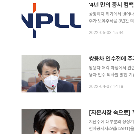
'4년 만의 증시 컴
상장폐지 위기에서 벗어나
주가 보유주식을 3년간 
타고 있는 주가를 안정화시킬 수 있을지 
2022-05-03 15:44
레이용, 가전제품용으로 사
쌍용차 인수전에 주
쌍용차 매각 과정에서 관
용차 인수 의사를 밝힌 기업에 집중적인
금감원장은 이날 임원회의
2022-04-07 14:18
“특정테마주에 대한 신속
[자본시장 속으로]
지난주에 대부분의 상장기
전자공시시스템(DART)을 통해 공시했다. 12월 결산법인은 3