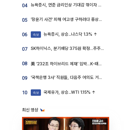
뉴욕증시, 연준 금리인상 기대감 꺾이자 상승...S&P500 사상 최고치 [종합]
04
'장윤기 사건' 피해 여고생 구하려다 중상…고교생 의상자 지정
05
뉴욕증시, 상승...나스닥 1.3% ↑
06
속보
SK하이닉스, 분기배당 375원 확정…주주환원책 9월로 앞당겨 발표
07
08
美 ‘232조 하이브리드 제재’ 임박…K-태양광, 불확실성 털고 날개 다나
'국책은행 3사' 직원들, 다음주 여의도 거리 나서는 까닭은
09
국제유가, 상승...WTI 1.15% ↑
10
속보
최신 영상