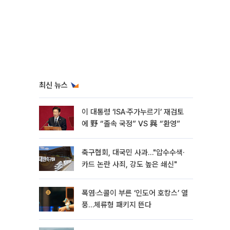
최신 뉴스
이 대통령 ‘ISA·주가누르기’ 재검토
에 野 “졸속 국정” VS 與 “환영”
축구협회, 대국민 사과…"압수수색·
카드 논란 사죄, 강도 높은 쇄신"
폭염·스콜이 부른 ‘인도어 호캉스’ 열
풍…체류형 패키지 뜬다