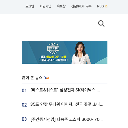
로그인
회원가입
속보창
신문/PDF 구독
RSS
많이 본 뉴스
[베스트&워스트] 삼성전자·SK하이닉스 밀린 한 주…상상인증권은 85% 급등
01
35도 안팎 무더위 이어져…전국 곳곳 소나기 [오늘 날씨]
02
03
[주간증시전망] 다음주 코스피 6000~7000⋯“外人 수급은 정책이 변수”