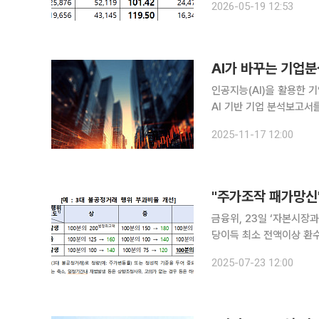
2026-05-19 12:53
큰 폭으로 개선된 것으로 
AI가 바꾸는 기업분
인공지능(AI)을 활용한 
AI 기반 기업 분석보고서를
금융투자업계에 따르면 한국
2025-11-17 12:00
간할 예정이다
"주가조작 패가망신
금융위, 23일 ‘자본시장
당이득 최소 전액이상 환
기간도 최대 66%로 늘려 정부가 미공개정보 이용, 시세조종 등 자본시장 내 불공정거래에 대한
2025-07-23 12:00
재 수위를 대폭 높인다. 