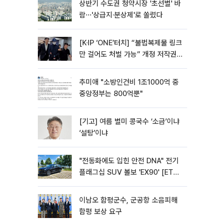
상반기 수도권 청약시장 '초선별' 바
람⋯'상급지·분상제'로 쏠렸다
[K·IP ‘ONE’터치] “불법복제물 링크
만 걸어도 처벌 가능” 개정 저작권
법 어떻게 바뀌었나
추미애 "소방인건비 1조1000억 중
중앙정부는 800억뿐"
[기고] 여름 별미 콩국수 ‘소금’이냐
‘설탕’이냐
"전동화에도 입힌 안전 DNA" 전기
플래그십 SUV 볼보 'EX90' [ET의
모빌리티]
이남오 함평군수, 군공항 소음피해
함평 보상 요구