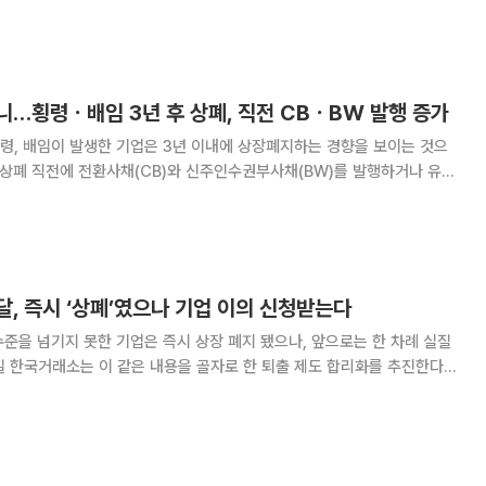
투자자 보호를 위한 퇴출제도 합리화 추진방안’과 ‘중소기업 회계부담 합리
시행을 위한 것이라고 거래소는 설명했다.
니…횡령ㆍ배임 3년 후 상폐, 직전 CBㆍBW 발행 증가
령, 배임이 발생한 기업은 3년 이내에 상장폐지하는 경향을 보이는 것으
 상폐 직전에 전환사채(CB)와 신주인수권부사채(BW)를 발행하거나 유상
가증권시장
 기업은 75개 사다. 금감원이 이 회사
달, 즉시 ‘상폐’였으나 기업 이의 신청받는다
수준을 넘기지 못한 기업은 즉시 상장 폐지 됐으나, 앞으로는 한 차례 실질
일 ‘제3차 금융규제혁신회의’에 따른 것으로 주식 상폐 요건 정비는 국정 과
 현행대로라면 유가증권시장 상장 기업은