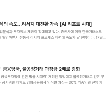
나타났다. 이번 조사는 개별기
석의 속도…리서치 대전환 가속 [AI 리포트 시대]
기업분석과 투자정보 제공이 확대되고 있다. 증권사에 이어 한국거래소도
 발간하면서 전통적 리서치 프로세스 재편에 속도가 날 전망이다. 17일
거래소는 AI 시스템을 활용해 작성한 기업분석 보고서를 연내 30건 발
. 한국거래소와 한국IR협의회는 지난달 30일부터
" 금융당국, 불공정거래 과징금 2배로 강화
과 금융투자업에 관한 법률 시행령’ 개정안 입법예고 불공정거래로 얻은 부
수 공시위반 제재도 강화금융회사 임직원 과징금 30% 가중임원 선임 제한
 제
3대 불공정거래 행위에 대한 과징금 최