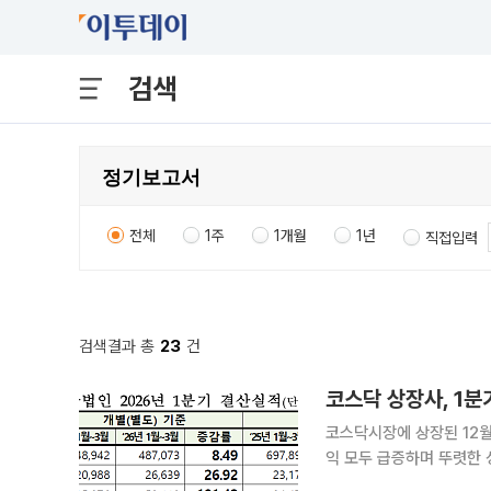
검색
전체
1주
1개월
1년
직접입력
검색결과 총
23
건
코스닥 상장사, 1분
코스닥시장에 상장된 12월
익 모두 급증하며 뚜렷한 성장세를 기록했다. 19일 한
12월 결산법인 2026년