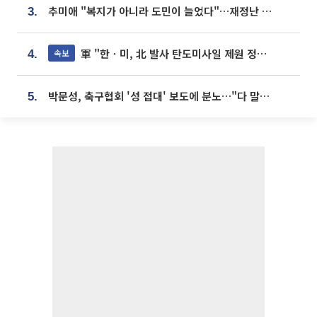
추미애 "복지가 아니라 도민이 늘었다"…재정난 책임론 정면돌파
3.
軍 "한ㆍ미, 北 발사 탄도미사일 제원 정밀분석 중"
속보
4.
박문성, 축구협회 '성 접대' 보도에 분노…"다 말아먹으려고 작정했나"
5.