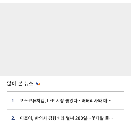
많이 본 뉴스
포스코퓨처엠, LFP 시장 뚫었다…배터리사와 대규모 장기 공급 합의
1.
아옳이, 한의사 김형배와 벌써 200일⋯꽃다발 들고 "프러포즈 아냐"
2.