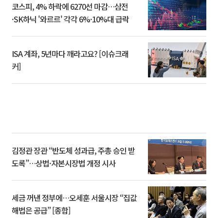
코스피, 4% 하락에 6270선 마감…삼전
·SK하닉 '와르르' 각각 6%·10%대 급락
ISA 계좌, 5년마다 깨라고요? [이슈크래
커]
김정관 장관 “반도체 성과급, 주총 승인 받
도록”…상법·자본시장법 개정 시사
세금 꺼낸 정부에…오세훈 서울시장 “집값
해법은 공급” [종합]