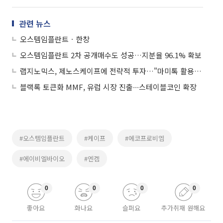
관련 뉴스
오스템임플란트ㆍ한창
오스템임플란트 2차 공개매수도 성공…지분율 96.1% 확보
랩지노믹스, 제노스케이프에 전략적 투자…"마미톡 활용 동남아 선점"
블랙록 토큰화 MMF, 유럽 시장 진출∙∙∙스테이블코인 확장
#오스템임플란트
#케이프
#에코프로비엠
#에이비엘바이오
#엔켐
0
0
0
0
좋아요
화나요
슬퍼요
추가취재 원해요