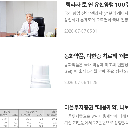
국산 항암 신약 ‘렉라자’(성분명 레이
상업화가 본궤도에 오르면서 국내 전통 
맞이한 유한양행은 이제 ‘글로벌 50대
2026-07-07 05:01
구개발(R&D)과 원료의약품(API)을 
동화약품, 다한증 치료제 ‘에
동화약품은 국내 외용제 최초의 원발성
Gel)’이 출시 5개월 만에 주요 병원 24개 처에
브롬화물(Sofpironium Bromid
2026-07-06 11:25
전을 통해 과도한 땀 분비를 효과적으
다올투자증권 "대웅제약, 나보
다올투자증권은 3일 대웅제약에 대해
기존 21만원에서 22만원으로 상향했다.