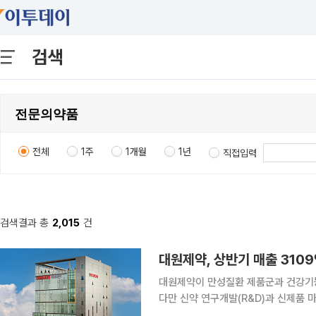
검색
전체
1주
1개월
1년
직접입력
검색결과 총
2,015
건
대원제약, 상반기 매출 310
대원제약이 만성질환 제품군과 건강기능
다만 신약 연구개발(R&D)과 신제품 
소했다. 대원제약은 상반기 연결 기준 매출 3109억원, 영업이익 44억원, 당기순이익 57억원을 기