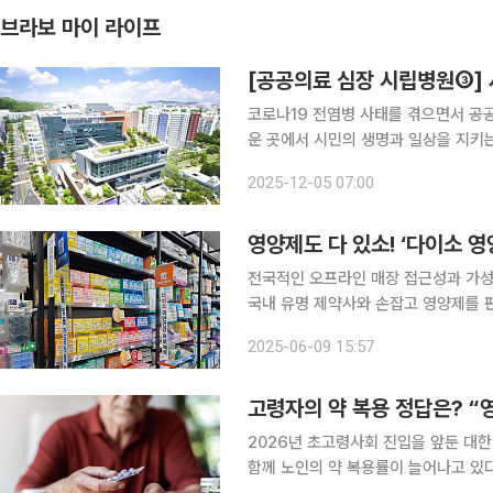
브라보 마이 라이프
[공공의료 심장 시립병원③]
코로나19 전염병 사태를 겪으면서 공
운 곳에서 시민의 생명과 일상을 지키
료는 단순한 진료 기관을 넘어 지역사
2025-12-05 07:00
라보마이라이프는 서울시 내에서 공공
영양제도 다 있소! ‘다이소 영
전국적인 오프라인 매장 접근성과 가성
국내 유명 제약사와 손잡고 영양제를 
합리적인 가격의 영양제에 관심이 많다
2025-06-09 15:57
제 정보와 선택 
고령자의 약 복용 정답은? 
2026년 초고령사회 진입을 앞둔 대
함께 노인의 약 복용률이 늘어나고 있다