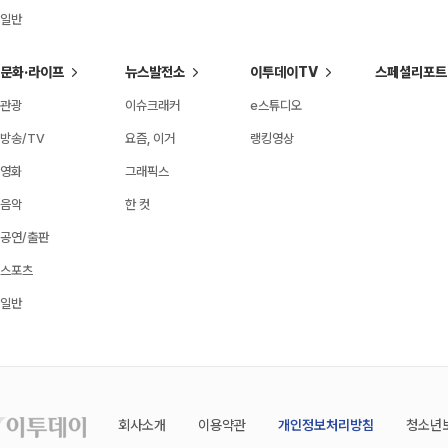
일반
문화·라이프
뉴스발전소
이투데이TV
스페셜리포트
관광
이슈크래커
e스튜디오
방송/TV
요즘, 이거
랭킹영상
영화
그래픽스
음악
한 컷
공연/출판
스포츠
일반
회사소개
이용약관
개인정보처리방침
청소년