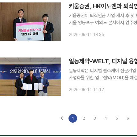
키움증권, HK이노엔과 퇴직
키움증권이 퇴직연금 사업 개시 후 첫 법인 고객으
서울 영등포구 여의도 본사에서 엄주성
HK이노엔과 퇴직연금 1호 법인계약을 체결했다고 밝혔다. 키움증
2026-06-11 14:36
작했다. 이번 계약으로 법인 고객 대
일동제약-WELT, 디지털 융
일동제약은 디지털 헬스케어 전문기업 웰
사업화를 위한 업무협약(MOU)을 체결했다고 11일 밝혔다. 
품 포트폴리오와 웰트의 AI 에이전트 플랫폼
2026-06-11 11:12
복약 지속성과 치료 성과 향상을 목표
1
2
3
4
5
6