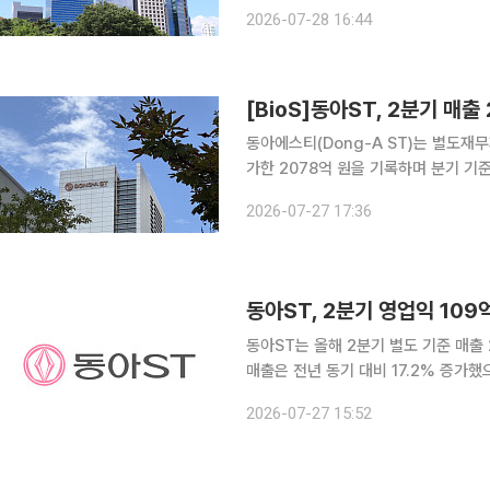
을 기록했다고 28일 공시했다. 전년 동
2026-07-28 16:44
구개발(R&D)에는 매출 대비 12.9%
[BioS]동아ST, 2분기 매출
동아에스티(Dong-A ST)는 별도재무
가한 2078억 원을 기록하며 분기 기
입 품목의 매출이 증가했음에도 원가율
2026-07-27 17:36
년동기 대비 170.4% 증가한 109억원
동아ST, 2분기 영업익 109
동아ST는 올해 2분기 별도 기준 매출 
매출은 전년 동기 대비 17.2% 증가
동기 대비 170.4% 늘었다. 도입 품목 매출 증가에도 불구하고 원가율이 전년 동기와 유사한 수준
2026-07-27 15:52
을 유지하며 수익성이 개선된 결과라고