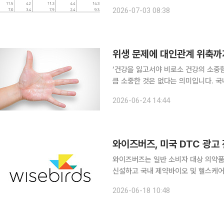
유지했다. 박종현 다올투자증권 연구원은 “대웅제약의 2분기 연결 매출액은 4316억원, 영업이익
2026-07-03 08:38
은 678억원으로 시장 기대치를 크게 
위생 문제에 대인관계 위축까
‘건강을 잃고서야 비로소 건강의 소중
큼 소중한 것은 없다는 의미입니다. 국
일상생활에서 알아두면 도움이 되는 알찬 건강정보를 소개
2026-06-24 14:44
과도하게 땀이 나는 질환이다. 단순히 
와이즈버즈, 미국 DTC 광고
와이즈버즈는 일반 소비자 대상 의약품 광고
신설하고 국내 제약바이오 및 헬스케어
밝혔다. DTC 광고는 제약바이오 헬스케어 기업이 일반 소비자를 직접 겨냥해 전문의약품, 의료기
2026-06-18 10:48
기 등 브랜드를 알리는 마케팅 방식이다