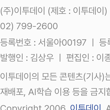
(주)이투데이 (제호 : 이투데이
02) 799-2600
등록번호 : 서울아00197 ㅣ 등록일
발행인 : 김상우 ㅣ 편집인 : 
이투데이의 모든 콘텐츠(기사)는
재배포, AI학습 이용 등을 금지
Copyright 2006.
이투데이
.