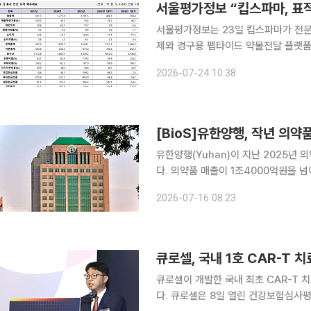
서울평가정보는 23일 킵스파마가 전문
제와 경구용 펩타이드 약물전달 플랫폼
가했다. 핵심 파이프라인의 임상 진전
2026-07-24 10:38
이날 한국IR협의회의 의뢰로 발간한 
[BioS]유한양행, 작년 의약품매
유한양행(Yuhan)이 지난 2025년
다. 의약품 매출이 1조4000억원을 넘어선 것은 처음으로, 의약품 매출은 지난 2017년 1조원을 돌
파한 뒤 꾸준한 성장세를 유지해 왔다.
2026-07-16 08:23
의 64%를 차지했다. 주력 
큐로셀, 국내 1호 CAR-T 
큐로셀이 개발한 국내 최초 CAR-T 
다. 큐로셀은 8일 열린 건강보험심사평가원(심평원) 산하 제6차 중증질환심의위원회(암질심)에서