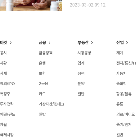
관리가 필요한 시점이다. 2021년 보건복지부가 발간한 ‘2020년도 노인실태조사 결과 보고서’에
2023-03-02 09:12
따르면, 전체 노인(만 65세 이상)의 8
마켓
금융
부동산
산업
공시
금융정책
시장동향
재계
시황
은행
업계
전자/통신/IT
시세
보험
정책
자동차
장외/IPO
2금융
분양
중화학
특징주
카드
일반
항공/물류
투자전략
가상자산/핀테크
유통
채권/펀드
일반
의료/바이오
환율
중기/벤처
국제시황
일반