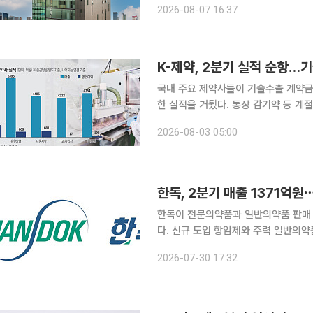
2026-08-07 16:37
록했다고 7일 공시했다. 매출은 전년 동
K-제약, 2분기 실적 순항…
국내 주요 제약사들이 기술수출 계약금과
한 실적을 거뒀다. 통상 감기약 등 계
만 올해는 기술료 유입과 글로벌 상업
2026-08-03 05:00
한독, 2분기 매출 1371억
한독이 전문의약품과 일반의약품 판매 
다. 신규 도입 항암제와 주력 일반의약
자로 돌아섰다. 한독은 2분기 별도 기준 매출 1371억원, 영업이익 26억3000만원을 기록했다고
2026-07-30 17:32
30일 공시했다. 매출은 지난해 같은 