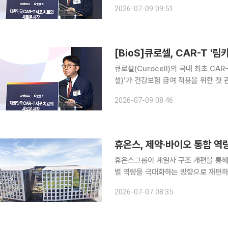
급여 기준 설정이 적합하다는 결정을 받
2026-07-09 09:51
심에서 급여 기준 마련이 추진되면서 
[BioS]큐로셀, CAR-T '림
큐로셀(Curocell)의 국내 최초 CA
셀)’가 건강보험 급여 적용을 위한 첫
신호를 켰다. 림카토는 지난 8일 개
2026-07-09 08:46
심) 심의 결과, 급여 기준 설정이 적합
휴온스, 제약·바이오 통합 역
휴온스그룹이 계열사 구조 개편을 통해
별 역량을 극대화하는 방향으로 재편하고 그룹 
따르면 휴온스는 지난달 26일 휴온스
2026-07-07 08:35
한 후 관련 절차를 마쳤다. 100% 자