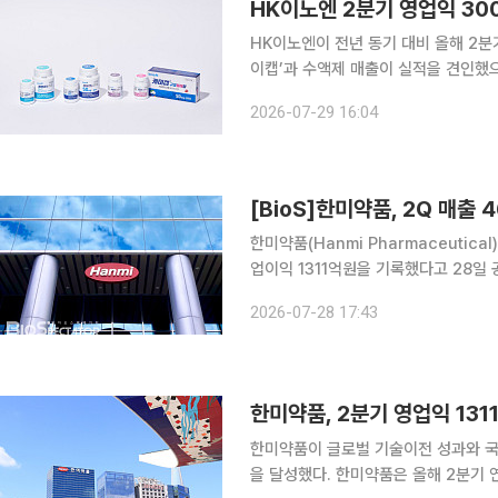
HK이노엔 2분기 영업익 30
HK이노엔이 전년 동기 대비 올해 2분
이캡’과 수액제 매출이 실적을 견인했
다. 29일 HK이노엔은 공시를 통해 올해 2분기 매출액 2672억2500만원, 영업이익 300억900만
2026-07-29 16:04
원, 순이익 136억7400만원을 기록했
[BioS]한미약품, 2Q 매출 
한미약품(Hanmi Pharmaceutic
업이익 1311억원을 기록했다고 28일 
116.9% 증가했다. 한미약품은 글로벌 기술이전 성과와 국내 의약품 사업 성장에 힘입어, 시장 기대
2026-07-28 17:43
치를 상회하는 실적을 달성했다고 설명했
한미약품, 2분기 영업익 131
한미약품이 글로벌 기술이전 성과와 국
을 달성했다. 한미약품은 올해 2분기 연결기준 잠정 실적으로 매출 4672억원, 영업이익 1311억원