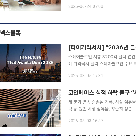
로 확보해야 한다는 분석이 나왔다. 이
2026-06-24 07:00
불어난 액수다. 미국 정부가 고령층을 
넥스블록
스테이블코인 시총 3200억 달러·연간 
레 취약국서 달러 스테이블코인 수요 
통합·AI 에이전트 유료 호출이 향후 10년 구조 변화로 제시 타이
2026-08-05 17:31
10년 뒤 우리가 마주할 세상’ 리포트
코인베이스 실적 하락 불구 “
세 분기 연속 순손실 기록, 시장 점유율
락 등 원인 시장 점유율, 꾸준히 상승∙
라 확대 전략 긍정적 작용” 코인베이스가 세 분기 연속 순손실을 기록했지만, 시장 점유율은 꾸준히
2026-08-03 16:37
증가했다며 낙관적인 태도다. 투자업계