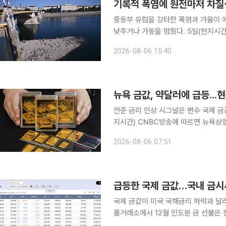
기록적 폭염에 원전마저 차질
중동부 유럽을 강타한 폭염과 가뭄이 
낮추거나 가동을 멈췄다. 5일(현지시간) 로이터통신에 따르면 중부 유럽을 덮친 폭염은 헝가리에서
도 기승을 부리고 있다. 부다페스트 기
2026-08-06 15:40
가 될 것으로 예상된다.
뉴욕 금값, 약달러에 급등...
연준 금리 인상 시그널은 변수 국제 금값은
지시간) CNBC방송에 따르면 뉴욕상업
스당 4252.74달러에 마감했다. 금값
2026-08-06 07:51
물 가격은 3.7% 오른 온스당 4305
급등한 국제 금값…국내 금시
국제 금값이 미국 국채금리 하락과 달러 약세에 힘
품거래소에서 12월 인도분 금 선물은 전
4305.20달러에 마감했다. 금 현물은