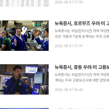
2026-08-07 07:59
장 초반 온스당 4285.84달러까지 올
뉴욕증시는 6일(현지시간) 하락 마감
조된 가운데 7일에 공개되는 미국 고용보
권거래소(NYSE)에서 다우존스30산업
2026-08-07 07:47
5만3885.10에 마무리했다. S&P50
뉴욕증시, 중동 우려·미 고용
뉴욕증시는 6일(현지시간) 하락 마감했
개되는 미국 고용보고서에 대한 관망세가 짙어진 영향
다우존스30산업평균지수는 전 거래일 대비
2026-08-07 06:44
리했다. S&P500지수는 13.59포인트(