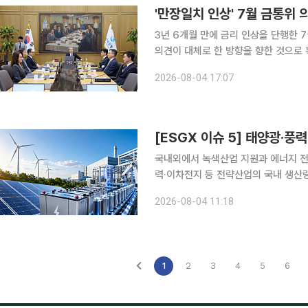
'만장일치 인상' 7월 금통위
3년 6개월 만에 금리 인상을 단행한 
의견이 대체로 한 방향을 향한 것으로
투자 과열 등 금융불균형에도 한 목소리를
2026-08-04 17:07
은행이 4일 공개한 '2026년 7월 금
국내외에서 녹색산업 지원과 에너지 전
력·이차전지 등 전략산업의 국내 생
했다. 유럽에서는 폭염과 산불, 가뭄
2026-08-04 11:18
속가능펀드로 자금이 다시 유입됐다. 
1
2
3
4
5
6