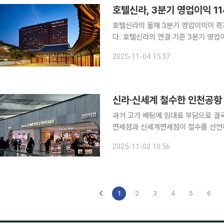
호텔신라, 3분기 영업이익 1
호텔신라의 올해 3분기 영업이익이 흑
다. 호텔신라의 연결 기준 3분기 영업이익이 114억 원을 기록하며 2분기에 이어 2분기 연속 흑자
행진을 이어갔다고 잠정 공시했다. 이 
2025-11-04 15:57
162억 원) 대
신라·신세계 철수한 인천공항 
과거 고가 베팅에 임대료 부담으로 결국 
면세점과 신세계면세점이 철수를 선언
고 면세기업 간 물밑 경쟁이 치열해지고 있다. 2일 인천국제공항공사(공사)와 면세
2025-11-02 10:56
공사는 조만간 입찰 공고를 내 새로운 
1
2
3
4
5
6