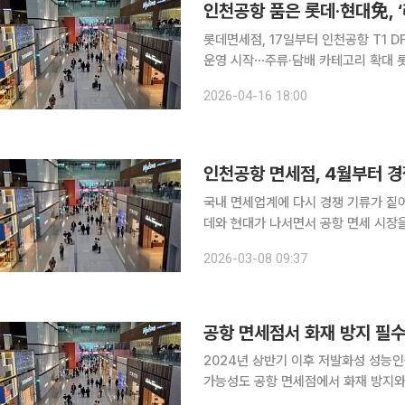
인천공항 품은 롯데·현대免, 
롯데면세점, 17일부터 인천공항 T1 
운영 시작⋯주류·담배 카테고리 확대 롯데면세점과 현대면세점이 인천국제공항 면세구역 신규 사업
을 시작하면서 공항 면세사업 시장 재편
2026-04-16 18:00
심으로 사업 구조가 재편되는 만큼, 양
인천공항 면세점, 4월부터 경
국내 면세업계에 다시 경쟁 기류가 짙
데와 현대가 나서면서 공항 면세 시장을 둘러
에 따르면 인천공항 출국장 DF1·DF
2026-03-08 09:37
에프(현대면세점)는 각각 내달 17일과
공항 면세점서 화재 방지 필수
2024년 상반기 이후 저발화성 성능
가능성도 공항 면세점에서 화재 방지와 관련한 필수 인증 유효기간이 초과된 일부 중국산 담배가 판
매되고 있는 것으로 나타났다. 시장질