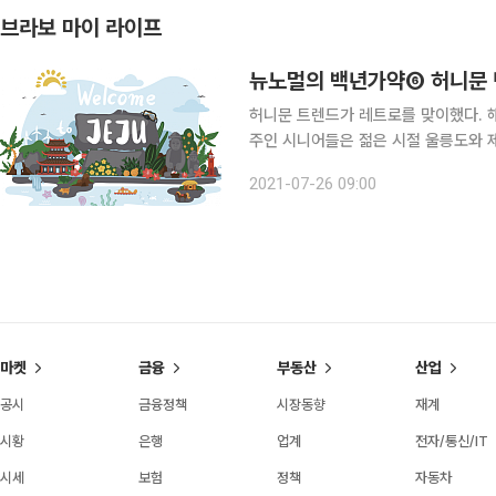
브라보 마이 라이프
뉴노멀의 백년가약⑥ 허니문
허니문 트렌드가 레트로를 맞이했다. 
주인 시니어들은 젊은 시절 울릉도와 
을 많이 떠났다. 추억에 잠길 수 있는
2021-07-26 09:00
색 허니문과
마켓
금융
부동산
산업
공시
금융정책
시장동향
재계
시황
은행
업계
전자/통신/IT
시세
보험
정책
자동차