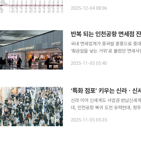
데 백화점 부문의 실적 개선 모멘텀이 돋보일 것
2025-12-04 08:06
이익은 1783억 원으로 시장 기대치(1
국내 면세업계가 중국발 훈풍으로 중대
'황금알을 낳는 거위’로 불렸던 면세
관문인 인천국제공항 내 임대료 갈등으
2025-11-05 05:40
4일 전문가들은 인천공항 임대료 갈등
신라 이어 신세계도 사업권 반납신세계
데, 인천공항 복귀 도전 유력현대, 청주공항 인도장 운영 재개
다.” 코로나19와 한한령(限韓令·한류 금지령)으로 잃어버린 시간을 견뎌온 K-면세점이 드디어
2025-11-05 05:35
‘반전의 무대’로 돌아왔다. 시진핑 중국