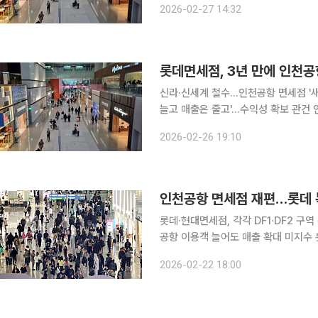
2026-02-27 14:32
제기된다. 27일 이투데이 취재
롯데면세점, 3년 만에 인천공항
신라·신세계 철수...인천공항 면세점 '
늘고 매출은 줄고'…수익성 확보 관건 인천국제공항 면세점 내 핵심 구역인 DF1(향수·화장품)과
DF2(주류·담배) 특허사업권을 롯데면세점과 현대
2026-02-26 19:10
크게 낮췄지만, 구조적으로 둔화한 면
인천공항 면세점 재편…롯데 복
롯데·현대면세점, 각각 DF1·DF2 구
공항 이용객 늘어도 매출 확대 미지수 롯데면세점이 3년 만에 인천국제공항에 재입성하고 현대면세
점은 기존 사업에 더해 추가 사업권을 
2026-02-22 18:00
료 부담은 크게 낮췄지만, 구조적으로 