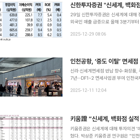
신한투자증권 "신세계, 백화점
29일 신한투자증권은 신세계에 대해 정
외국인 매출 급증으로 올해 3분기부터
전망했다. 면세는 중국인 단체관광객 
2025-12-29 08:06
점 DF2 사업권 반납으로 공항점 적자
신라·신세계면세점 반납 향수·화장품, 
7년⋯DF1~2 면세사업권 부여 인천국제공항공사(인천공항공사)가 신라면세점과 신세계면세점이
중도 이탈한 DF1·DF2 구역 후속 사
2025-12-11 12:04
지 못해 사업권을 반납한 터라, 최저수
키움證 “신세계, 백화점 실
키움증권은 신세계에 대해 투자의견 ‘
혔다. 박상준 키움증권 연구원은 “인천공항면세점 사업권 반납으로 전사 실적 가시성이 개선된 가운