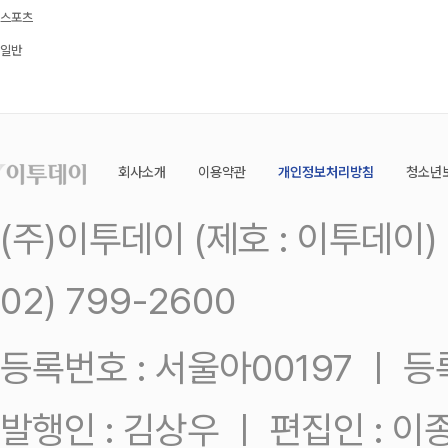
스포츠
일반
회사소개
이용약관
개인정보처리방침
청소년
(주)이투데이 (제호 : 이투데이
02) 799-2600
등록번호 : 서울아00197 ㅣ 등록일
발행인 : 김상우 ㅣ 편집인 : 