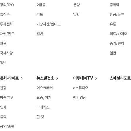
장외/IPO
2금융
분양
중화학
특징주
카드
일반
항공/물류
투자전략
가상자산/핀테크
유통
채권/펀드
일반
의료/바이오
환율
중기/벤처
국제시황
일반
일반
문화·라이프
뉴스발전소
이투데이TV
스페셜리포트
관광
이슈크래커
e스튜디오
방송/TV
요즘, 이거
랭킹영상
영화
그래픽스
음악
한 컷
공연/출판