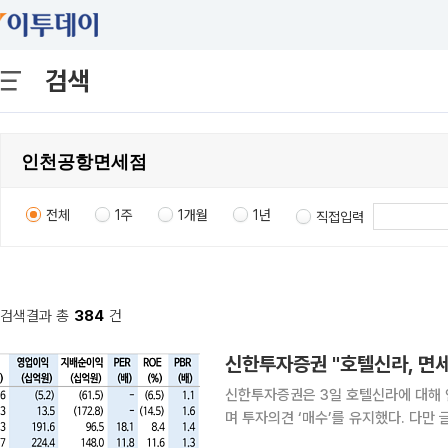
검색
전체
1주
1개월
1년
직접입력
검색결과 총
384
건
신한투자증권은 3일 호텔신라에 대해 
며 투자의견 ‘매수’를 유지했다. 다
존 대비 10% 낮춘 6만5000원으로 제시했