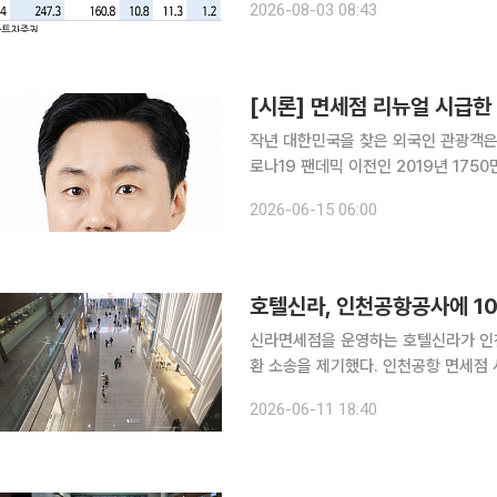
2026-08-03 08:43
자증권 연구위원은 “호텔신라는 지난 
[시론] 면세점 리뉴얼 시급한 
작년 대한민국을 찾은 외국인 관광객은 1
로나19 팬데믹 이전인 2019년 175
올해는 역대 최대인 3000만 명을 꿈꾸고 있다. 지난 수십 년에 걸친 성장 그
2026-06-15 06:00
진국 반열에 올렸지만, 성장세는 어느
호텔신라, 인천공항공사에 1
신라면세점을 운영하는 호텔신라가 인천
환 소송을 제기했다. 인천공항 면세점
코로나19 이후 급변한 면세업황을 둘러싼 
2026-06-11 18:40
세업계에 따르면 호텔신라는 최근 인천