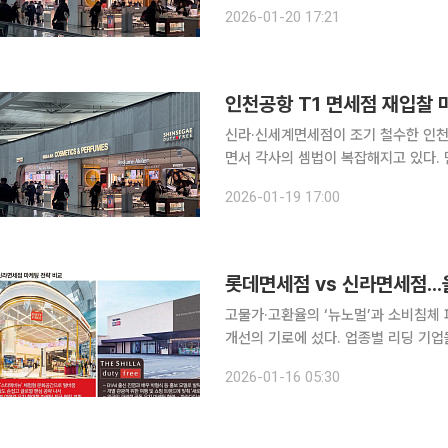
압축됐다. 신세계면세점과 신라면세점이 나란히 입찰 
2026-01-20 17:21
신세계면세점과 신라면세점이 인천국제공
인천공항 T1 면세점 재입찰 마
신라·신세계면세점이 조기 철수한 인천
면서 각사의 셈법이 복잡해지고 있다. 
이 장기화하면서 공항 재입점이 수익으로 이어질
2026-01-19 17:00
따르면 인천공항공사는 20일 인천국제
고물가·고환율의 ‘뉴노멀’과 소비침체
개선의 기로에 섰다. 업종별 리딩 기업
승부수를 던지며 격차 벌리기에 나섰다
2026-01-16 05:30
회로 바꿀, 차별화할 사업 전략을 어