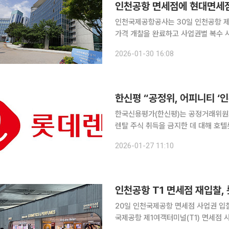
인천공항 면세점에 현대면세점
인천국제공항공사는 30일 인천공항 제1·
가격 개찰을 완료하고 사업권별 복수 사업자
향수·화장품과 주류·담배를 취급하는 D
2026-01-30 16:08
디에프(현대면세점)와 호텔롯데가 선정
한국신용평가(한신평)는 공정거래위원
렌탈 주식 취득을 금지한 데 대해 호
한적이라고 밝혔다. 공정위는 전일 국내
2026-01-27 11:10
주주가 지배하게 될 경우 실질적 경쟁
인천공항 T1 면세점 재입찰,
20일 인천국제공항 면세점 사업권 입찰
국제공항 제1여객터미널(T1) 면세점