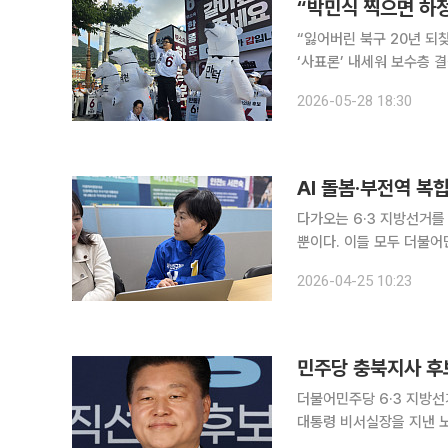
“잃어버린 북구 20년 되찾
‘사표론’ 내세워 보수층 결
금 박민식 후보를 찍는 표
2026-05-28 18:30
다가오는 6·3 지방선거를
뿐이다. 이들 모두 더불어민주당 소속이다. 이 가운데 부산
구의원과 구청장, 중앙당 
2026-04-25 10:23
민주당 충북지사 후
더불어민주당 6·3 지방선
대통령 비서실장을 지낸 노영민
에 따르면, 소병훈 중앙