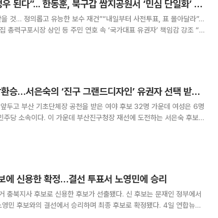
“박민식 찍으면 하정우 된다”... 한동훈, 북구갑 쌈지공원서 ‘민심 단일화’ 읍소
을 것... 정의롭고 유능한 보수 재건”“내일부터 사전투표, 표 몰아달라”...
집 총력구포시장 상인 등 주민 연호 속 ‘국가대표 유권자’ 책임감 강조 “지
는 그냥 사표가 아닙니다. 더불어민주당 하정우 후보를 찍는 표가 됩니다.
저 한동훈으로 단일화해 주십시오.” 6·3
AI 돌봄·부전역 복합환승…서은숙의 ‘진구 그랜드디자인’ 유권자 선택 받을까?
 앞두고 부산 기초단체장 공천을 받은 여야 후보 32명 가운데 여성은 6명
진구청장 재선에 도전하는 서은숙 후보는
최고위원, 지역위원장을 거친 20년 정치 이력을 바탕으로 ‘준비된 단체
장’이라는 평가를 받고 있다. 부산진구 범천동 선거사무소에서
보에 신용한 확정…결선 투표서 노영민에 승리
거 충북지사 후보로 신용한 후보가 선출됐다. 신 후보는 문재인 정부에서
 후보와의 결선에서 승리하며 최종 후보로 확정됐다. 4일 연합뉴스
당 선거관리위원장은 이날 여의도 중앙당사에서 경선 결선 투표 결과를 이같