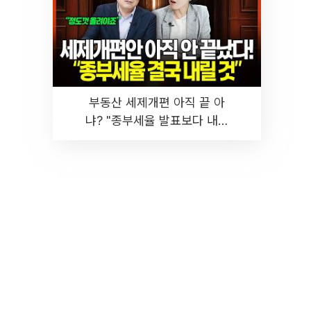
부동산 세제개편 아직 끝 아
냐? "종부세율 발표보다 내릴
것" 장기거주·양도세 전망 I 집
땅지성 I 김인만, 진미윤