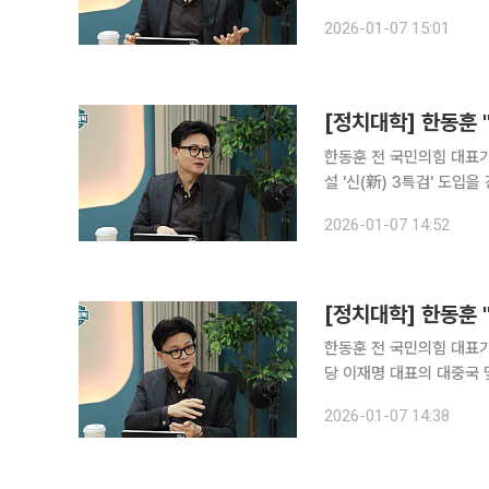
보수 진영이 이를 극복하지
2026-01-07 15:01
상공세에 대응하기 위해 이
한동훈 전 국민의힘 대표가
설 '신(新) 3특검' 도입을 강력히 주장했다. 한 전 대표는
채널 '정치대학'에서 "민
2026-01-07 14:52
[정치대학] 한동훈 
한동훈 전 국민의힘 대표가
당 이재명 대표의 대중국 및 대미국 관점을 비판
TV 유튜브채널 '정치대학
2026-01-07 14:38
한