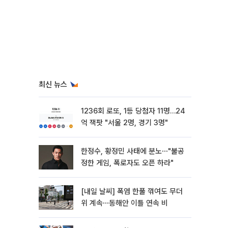
최신 뉴스
1236회 로또, 1등 당첨자 11명…24
억 잭팟 "서울 2명, 경기 3명"
한정수, 황정민 사태에 분노⋯"불공
정한 게임, 폭로자도 오픈 하라"
[내일 날씨] 폭염 한풀 꺾여도 무더
위 계속⋯동해안 이틀 연속 비