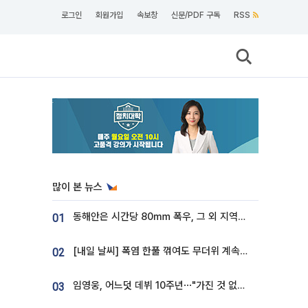
로그인
회원가입
속보창
신문/PDF 구독
RSS
많이 본 뉴스
동해안은 시간당 80㎜ 폭우, 그 외 지역은 폭염…‘극과 극 날씨’
01
[내일 날씨] 폭염 한풀 꺾여도 무더위 계속⋯동해안 이틀 연속 비
02
임영웅, 어느덧 데뷔 10주년⋯"가진 것 없던 시절, 내 앞엔 20명의 팬뿐"
03