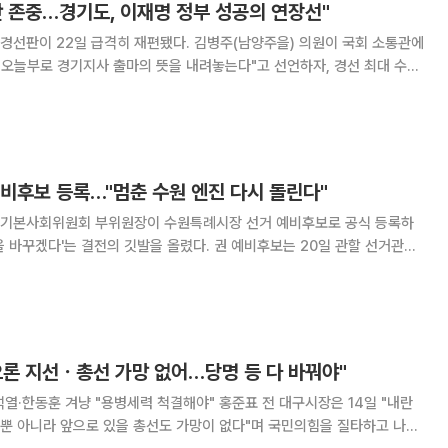
단 존중…경기도, 이재명 정부 성공의 연장선"
격히 재편됐다. 김병주(남양주을) 의원이 국회 소통관에
"오늘부로 경기지사 출마의 뜻을 내려놓는다"고 선언하자, 경선 최대 수혜
) 의원이 즉각 "결단을 존중한다"며 연대 메시지를 쏘아올렸다. 지방선거
친명 표심 결집이 본격화하는 신호탄이란 분석
비후보 등록…"멈춘 수원 엔진 다시 돌린다"
기본사회위원회 부위원장이 수원특례시장 선거 예비후보로 공식 등록하
 결전의 깃발을 올렸다. 권 예비후보는 20일 관할 선거관리
 마친 직후, 첫 공식 일정으로 수원연화장에 위치한 故 노무현 전 대통
묵념을 올렸다. 수원연화장은 2009년 노 전 대
으론 지선ㆍ총선 가망 없어…당명 등 다 바꿔야"
냥 "용병세력 척결해야" 홍준표 전 대구시장은 14일 "내란
뿐 아니라 앞으로 있을 총선도 가망이 없다"며 국민의힘을 질타하고 나섰