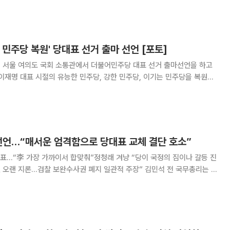
다. 김 전 총리는 ‘당정일치’를 통한
 민주당 복원' 당대표 선거 출마 선언 [포토]
일 서울 여의도 국회 소통관에서 더불어민주당 대표 선거 출마선언을 하고
 "이재명 대표 시절의 유능한 민주당, 강한 민주당, 이기는 민주당을 복원하
겠다"고 밝혔다. 고이란 기자 photoeran@
 선언…“매서운 엄격함으로 당대표 교체 결단 호소”
표…“李 가장 가까이서 합맞춰”정청래 겨냥 “당이 국정의 짐이나 갈등 진
지론…검찰 보완수사권 폐지 일관적 주장” 김민석 전 국무총리는 6
능한 민주당, 강한 민주당, 이기는 민주당을 복원해야 한다”며 8·17 더불
어민주당 전당대회 당대표 출마를 선언했다. 김 전 총리는