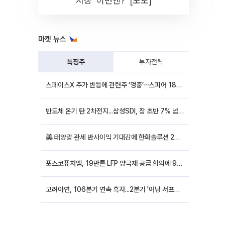
시장 '이번엔?' [포토]
마켓 뉴스
특징주
투자전략
스페이스X 주가 반등에 관련주 ‘껑충’⋯스피어 18%ㆍ에이치브이엠 12%↑
반도체 온기 탄 2차전지...삼성SDI, 장 초반 7% 넘게 껑충
美 태양광 관세 반사이익 기대감에 한화솔루션 20%대·OCI홀딩스 14%대 급등
포스코퓨처엠, 19만톤 LFP 양극재 공급 합의에 9%대 강세
고려아연, 106분기 연속 흑자...2분기 '어닝 서프라이즈'에 장 초반 12%대 강세