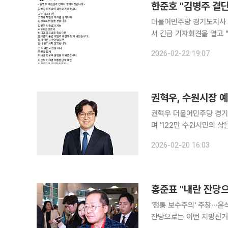
한준호 "김병주 결
더불어민주당 경기도지사 경선판이 22일 급
서 긴급 기자회견을 열고 
주로 꼽히는 한준호(고양을
2026-02-22 19:07
최대 승부처 경기도에서 
권혁우, 수원시장 예
권혁우 더불어민주당 경기
며 '122만 수원시민의 삶을 바꾸겠다'는
위원회에서 예비후보 등록을
2026-02-20 16:03
령 추모비를 찾아 헌화와 
홍준표 "내란 잔당
'정통 보수주의' 주창⋯윤석열·한동훈 겨
잔당으로는 이번 지방선거