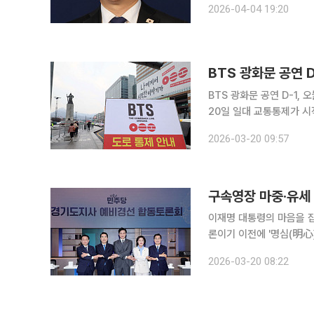
2026-04-04 19:20
이 발표했다. 보
BTS 광화문 공연 
BTS 광화문 공연 D-1, 오늘밤부터 교통 통제 방탄소년
20일 일대 교통통제가 시
인 22일 오전 6시까지 
2026-03-20 09:57
지, 새문안로와 광화문지
구속영장 마중·유세
이재명 대통령의 마음을 
론이기 이전에 '명심(明心) 쟁탈전'이었다. 한준호 후보는 2
당시 마중 나간 장면을, 
2026-03-20 08:22
은 사진을 각각 인생사진으