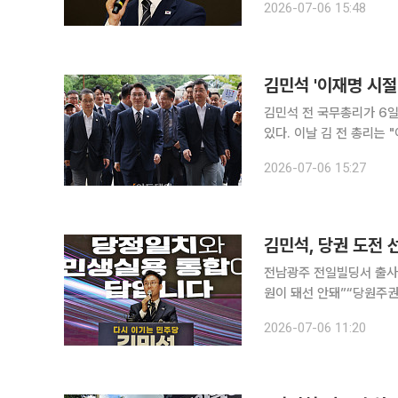
2026-07-06 15:48
대회 당대표 출마를 선언했
김민석 '이재명 시절
김민석 전 국무총리가 6
있다. 이날 김 전 총리는
기 위해 모든 역량을 다 하
2026-07-06 15:27
김민석, 당권 도전
전남광주 전일빌딩서 출사
원이 돼선 안돼”“당원주권 오랜 
일 “이재명 대표 시절의 유
2026-07-06 11:20