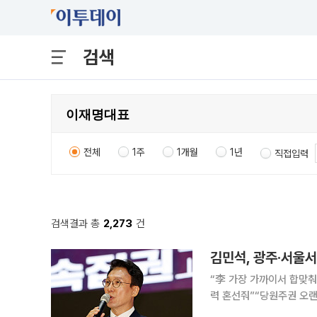
검색
전체
1주
1개월
1년
직접입력
검색결과 총
2,273
건
“李 가장 가까이서 합맞춰
력 혼선줘”“당원주권 오랜
합, 검증된 與 필승노선” 김민석 전 국무총리는 6일 전남광주와 서울에서 8·17 더불어민주당 전당