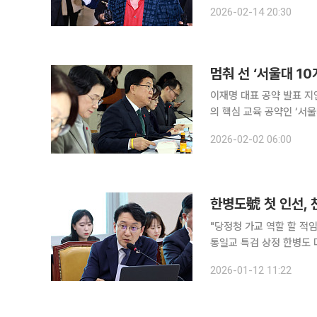
다. 홍 전 시장은 이날 자신의 페이스북을 통해 "지난 총선을 앞두고 당시 민주당 이재명 대표는 반
2026-02-14 20:30
명(반이재명) 세력을 무
멈춰 선 ‘서울대 1
이재명 대표 공약 발표 지연 
의 핵심 교육 공약인 ‘서
정책의 방향과 속도를 둘러싼
2026-02-02 06:00
료 모두에서 ‘서울대 10
한병도號 첫 인선,
"당정청 가교 역할 할 적
통일교 특검 상정 한병도 더불어민주당 신임 원내대표가 12일 첫 인선으로 천준호 의원을 원내운영
수석부대표에 임명했다. 이
2026-01-12 11:22