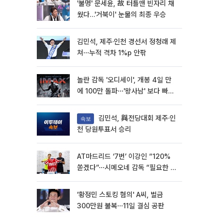
'불명' 문세윤, 故 터틀맨 빈자리 채
웠다…'거북이' 눈물의 최종 우승
김민석, 제주·인천 경선서 정청래 제
쳐⋯누적 격차 1%p 안팎
놀란 감독 '오디세이', 개봉 4일 만
에 100만 돌파⋯'왕사남' 보다 빠르
다
김민석, 與전당대회 제주·인
속보
천 당원투표서 승리
AT마드리드 ‘7번’ 이강인 “120%
쏟겠다”⋯시메오네 감독 “필요한 선
수”
'황정민 스토킹 혐의' A씨, 벌금
300만원 불복⋯11일 결심 공판