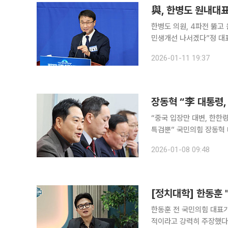
與, 한병도 원내대표
한병도 의원, 4파전 뚫고
민생개선 나서겠다”정 대표 "원팀으로 李정
대표와 강득구·이성윤·문
2026-01-11 19:37
은 진성준·박정·백혜련 후
장동혁 “李 대통령
“중국 입장만 대변, 한한
특검뿐” 국민의힘 장동혁 대표는 8일 이재명 대통령의 중국 방문과 관련해 “실익은 없고 굴욕만 남
은 방중”이라며 강하게 비판했다. 장 대표는 이날 국회에서 열린 최고위원회
2026-01-08 09:48
명 대통령은 쿠팡 해킹 사
한동훈 전 국민의힘 대표
적이라고 강력히 주장했다.