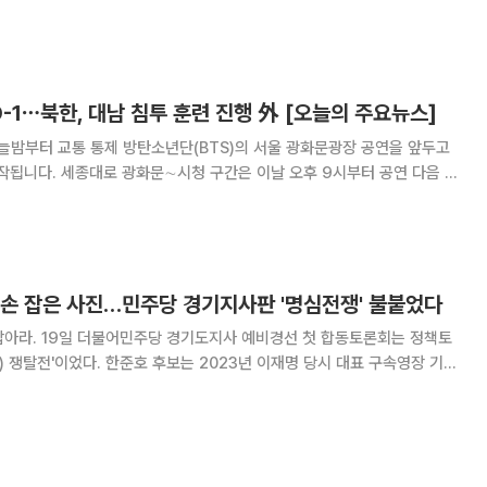
수 정당 출신인 신 후보는 2024년 총선을 앞두고
D-1⋯북한, 대남 침투 훈련 진행 外 [오늘의 주요뉴스]
단(BTS)의 서울 광화문광장 공연을 앞두고
작됩니다. 세종대로 광화문∼시청 구간은 이날 오후 9시부터 공연 다음 날
통제됩니다. 공연 당일인 21일에는 사직로·율곡로는 오후 4시부터 11시까
하차도(정부청사→이마교차로 방향)는
 손 잡은 사진…민주당 경기지사판 '명심전쟁' 불붙었다
잡아라. 19일 더불어민주당 경기도지사 예비경선 첫 합동토론회는 정책토
023년 이재명 당시 대표 구속영장 기각
추미애 후보는 2018년 이재명 당시 경기도지사와 유세현장에서 손을 맞잡
로 꺼내들었다. "이재명 대표를 끝까지