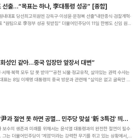
 선출…“목표는 하나, 李대통령 성공” [종합]
 원내대표 당선최고위원엔 강득구·이성윤·문정복 선출"내란종식·검찰개혁·
부 성공 뒷받침” 더불어민주당이 11일 한병도 신임 원내
정복 최고위원을 선출하며 정청래 지도부 완전체를 구성했다. 한병도 의원
보와의 4파전을 뚫고 원내대표에 당선됐고, 최
, 화성인 같아…중국 입장만 앞장서 대변”
령·서해·북핵 모두 답 못 받아”“공천 뇌물·정교유착, 살아있는 권력 수사는
의에서 “중국에 간 이재
태를 묻는 기자 질문에 ‘어쩌라
[정치대학] 한동훈 "尹과 절연 못 하면 공멸... 민주당 맞설 '新 3특검' 띄워야"(종합)
가 보수의 생존과 미래를 위해서는 윤석열 대통령과의 완전한 절연이 필수
 그는 더불어민주당이 '계엄'이라는 강력한 무기를 쥐고 있는 상황에서,