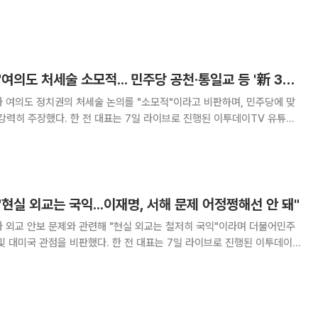
 못하면 어떠한 견제 역할도 수행할 수 없다고 진단했다. 또한 야당의 파
른바 '신(新) 3특검' 도입을 역제안하며 승
[정치대학] 한동훈 "여의도 처세술 소모적... 민주당 공천·통일교 등 '新 3특검' 해야"
 여의도 정치권의 처세술 논의를 "소모적"이라고 비판하며, 민주당에 맞
 7일 라이브로 진행된 이투데이TV 유튜브
심 경청 로드를 다니며 수백 명의 시민을 만나면 정치인의 처세술에 대해 묻
는 사람은 아무도 없다"며 이같이 밝혔다. 한 전 대표는
"현실 외교는 국익...이재명, 서해 문제 어정쩡해선 안 돼"
 외교 안보 문제와 관련해 "현실 외교는 철저히 국익"이라며 더불어민주
했다. 한 전 대표는 7일 라이브로 진행된 이투데이
'에서 "대한민국은 선진국이지만 작은 나라로, 국익 위주로 보고 움직여야
다"며 이같이 밝혔다. 한 전 대표는 이날 중국의 '하나의 중국