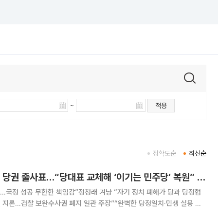
~
적용
정확도순
최신순
김민석, 광주·서울서 당권 출사표…“당대표 교체해 ‘이기는 민주당’ 복원” [종합]
…국정 성공 무한한 책임감”정청래 겨냥 “자기 정치 폐해가 당과 당정협
 지론…검찰 보완수사권 폐지 일관 주장”“완벽한 당정일치·민생 실용 통