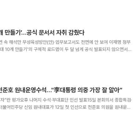
자비하게 숙청하는 공천을 했지만 윤석열ㆍ
0개 만들기’…공식 문서서 자취 감췄다
속 해석만 무성육성방안(안)·업무보고서도 전면에 안 보여 이재명 정부
울대 10개 만들기’의 구체적 로드맵이 두 달 넘게 공식 발표되지 않으면서
 해석만 이어지고 있다. 특히 현재까지 일반에 공개된 지난해 관련 자
개’라는 명칭이 전면에 내세워지지 않으
 천준호 원내운영수석…"李대통령 의중 가장 잘 알아”
임자”란 평가오후 나머지 수석·부대표단 인선 발표15일 본회의서 종합특검·
재명 대통령의 '복심'으로 꼽히는 천 의원 발탁으로 당청 간 소통 강화에
방점을 찍었다는 평가다. 김현정 원내수석대변인은 이날 오전 국