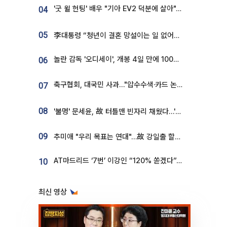
'굿 윌 헌팅' 배우 "기아 EV2 덕분에 살아"…교통사고 후 안전성 극찬
04
05
李대통령 “청년이 결혼 망설이는 일 없어야...제도상 불이익 조사”
놀란 감독 '오디세이', 개봉 4일 만에 100만 돌파⋯'왕사남' 보다 빠르다
06
축구협회, 대국민 사과…"압수수색·카드 논란 사죄, 강도 높은 쇄신"
07
08
'불명' 문세윤, 故 터틀맨 빈자리 채웠다…'거북이' 눈물의 최종 우승
09
추미애 "우리 목표는 연대"…故 강일출 할머니 흉상 제막
AT마드리드 ‘7번’ 이강인 “120% 쏟겠다”⋯시메오네 감독 “필요한 선수”
10
최신 영상