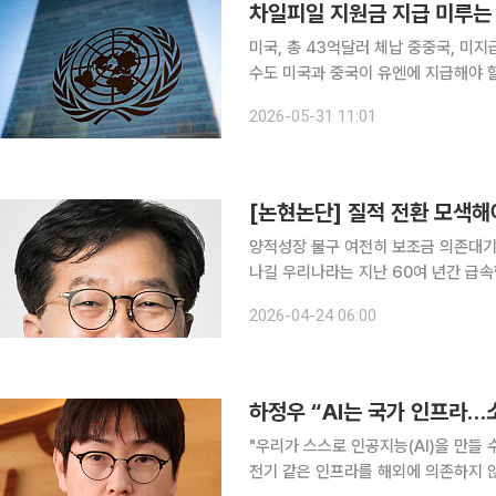
차일피일 지원금 지급 미루는
미국, 총 43억달러 체납 중중국, 미지
수도 미국과 중국이 유엔에 지급해야 할 지원금을 차일피일 미루거나 삭감하면서 유엔이 8월 심각
한 파산 위기에 몰릴 수 있다는 우려가
2026-05-31 11:01
엔총회 행정예산위원회는 미국과 중국
[논현논단] 질적 전환 모색해
양적성장 불구 여전히 보조금 의존대기
나길 우리나라는 지난 60여 년간 급속한 경제성장과 사회발전을 이룩했다. 그렇지만 이러한 성장·
발전과 함께, 저출산·고령화에 따른 인구
2026-04-24 06:00
하정우 “AI는 국가 인프라…
"우리가 스스로 인공지능(AI)을 만들 
전기 같은 인프라를 해외에 의존하지 않는 것과 같은 문제다.