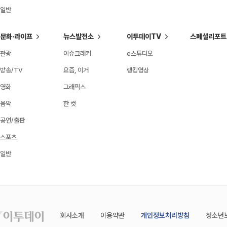
일반
문화·라이프
뉴스발전소
이투데이TV
스페셜리포트
관광
이슈크래커
e스튜디오
방송/TV
요즘, 이거
랭킹영상
영화
그래픽스
음악
한 컷
공연/출판
스포츠
일반
회사소개
이용약관
개인정보처리방침
청소년