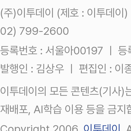
(주)이투데이 (제호 : 이투데이
02) 799-2600
등록번호 : 서울아00197 ㅣ 등록일
발행인 : 김상우 ㅣ 편집인 : 
이투데이의 모든 콘텐츠(기사)는
재배포, AI학습 이용 등을 금지
Copyright 2006.
이투데이
.