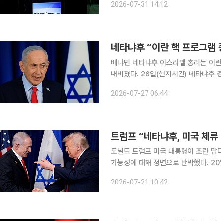
2026-07-31 14:12
표에서 코스타리카 출신 레베카 그린스
네타냐후 “이란 핵 프로그램 
베냐민 네타냐후 이스라엘 총리는 이란
내비쳤다. 26일(현지시간) 네타냐후 총리는 폭스뉴스 인터뷰에서 “합의가 있든 없든 이란 핵 프로
그램은 반드시 종식돼야 한다”고 말했다. 그러면서 종전 조건에 대해 “이란 정권이 달라지
2026-07-27 06:44
프로그램을 중단하고 정책을 바꿔야 한
트럼프 “네타냐후, 미국 체류 
도널드 트럼프 미국 대통령이 조란 맘
가능성에 대해 정면으로 반박했다. 20일(현지시간) CNBC에 따르면 트럼프 대통령은 소셜미디어
트루스소셜에서 “네타냐후는 미국에 체
2026-07-21 10:42
라고 밝혔다. 이어 네타냐후 총리에 대