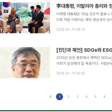
李대통령, 이탈리아 총리와 
이재명 대통령은 19일 조르자 멜로니
이후 처음 이뤄지는 해외 정상과의 공식 회
은 이날 청와대 본관에서 멜로니 총리와
2026-01-19 08:10
안에 대
[진단과 제언] SDGs와 ES
2015년 유엔 총회에서 채택된 SDG
사회가 달성해야 할 목표이다. 사람(People
파트너십(Partnership)의 5P 
2026-01-19 06:00
하기 위한 것이 아니며, 지구환경
1
2
3
4
5
6