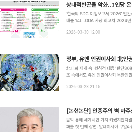
상대적빈곤율 악화…1인당 온
'한국의 SDG 이행보고서 2026' 
배출 14t…ODA 사상 최고치 2024년 우리나라의 처분가능소득 상대적 빈곤율(소득이 중위소득의
50% 이하인 사람의 비율)이 소폭 악화
2026-03-30 12:00
수준인 것으로 나타났다. 2023년 기준
정부, 유엔 인권이사회 北인
北대화 재개 속 '원칙적 대응' 판단30일 제61차 
조 속에서도 유엔 인권이사회 북한인권결의안 공
르면 외교부는 이날 "북한 주민의 인
2026-03-28 21:15
에 정부 관계기관 내 협의를 통해 북
[논현논단] 인종주의 벽 마주한
음악 통해 세계시민 가치 키웠지만차별
화를 첫 번째 장면. 말레이시아 쿠알라룸푸르의 K팝 밴드 ‘데이식스’ 콘서트. 보안요원이 망원카메