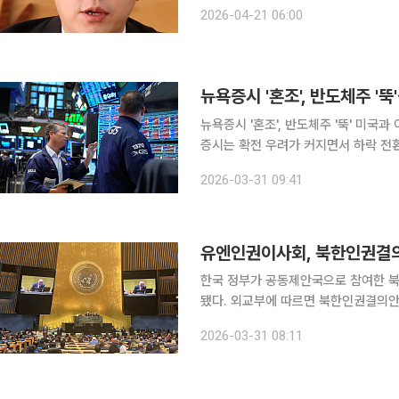
국형 AI 독자 개발의 이유를 묻는 질
2026-04-21 06:00
차원을 넘어 외국산 AI에 의존했을 때
뉴욕증시 '혼조', 반도체주 
뉴욕증시 '혼조', 반도체주 '뚝' 미국과 이란이 종전 협상을 이어간다는 기대감에 상승세로 출발했던
증시는 확전 우려가 커지면서 하락 전
간) 뉴욕증권거래소(NYSE)에서 다우
2026-03-31 09:41
4만5216.14에 거래를 마쳤습니다.
유엔인권이사회, 북한인권결의안
한국 정부가 공동제안국으로 참여한 북
됐다. 외교부에 따르면 북한인권결의안은 투표 없이 컨센서스로 채택됐다. 우리나라를 포함한 50개
국이 공동제안국으로 참여했다. 외교부
2026-03-31 08:11
수 사례와 제4주기 보편적 정례 인권검