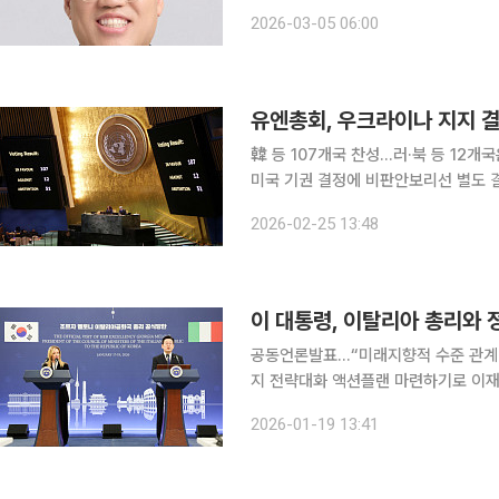
라를 든 한국 관객을 제지한다. 이 장면
2026-03-05 06:00
객’을 비판하는 글과 사진을 잇달아 올
유엔총회, 우크라이나 지지 
韓 등 107개국 찬성…러·북 등 12개
미국 기권 결정에 비판안보리선 별도 결의안·성명 채택 불발 
열고 우크라이나 위기에 대해 즉시 무
2026-02-25 13:48
공동언론발표…“미래지향적 수준 관계 
지 전략대화 액션플랜 마련하기로 이재명 대통령과 조르자 멜로니 이탈리아 총리가 세계 평화와 안
보 유지를 위한 양자·다자 협력 강화에
2026-01-19 13:41
력 양해각서(MOU) 체결을 통한 민간