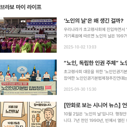
브라보 마이 라이프
‘노인의 날’은 왜 생긴 걸까?
우리나라가 초고령사회에 진입하면서 ‘노인의
가기록원에 따르면 노인의 날은 1997
에 대한 국가적 관심 제고한다는 취지를 반영했다. 노인의 날은 유엔에서 정한
2025-10-02 13:03
비롯됐다. 1990년 빈에서 열린 제45
“노인, 독립한 인권 주체” 
초고령사회 대응을 위한 ‘노인인권기본
참여한 노인인권기본법제정추진연대는 
당 의원 소개로 제정안을 입법청원 형
2025-09-30 15:30
회 각계각층에서 그 필요성이 대두되어 
[만화로 보는 시니어 뉴스] 
10월 2일은 ‘노인의 날’입니다. 행정
니다. 7년 전인 1990년, 빈에서 열린