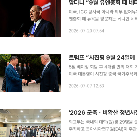
맘다니 “9월 유엔총회 때 네
미국, ICC 당사국 아니라 의무 없어
엔총회 때 뉴욕을 방문하는 베냐민 네
검토하고 있다고 말했다. 19일(현지시간) 맘다니 시장은 뉴욕타임스(NYT) 인터뷰에서 이같이 밝
2026-07-20 07:54
혔다. 맘다니 시장은 “그는 국제형사
트럼프 “시진핑 9월 24일께
5월 베이징 회담 후 4개월 만의 재회 기대무
미국 대통령이 시진핑 중국 국가주석과
약 성사된다면 5월 베이징 정상회담 이
2026-07-07 12:53
(현지시간) 블룸버그통신에 따르면 트
'2026 군축ㆍ비확산 청년사절
외교부는 국내외 대학(원)생 29명을 군축
주최하고 동아시아연구원(EAI)이 주관
교부 1층 모파마루에서 개최됐다. 외교