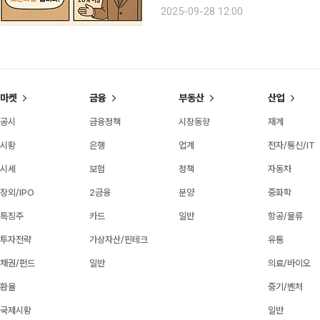
고, 우리나라는 하루 뒤인 이날을 노인의 날로 정했다고 합
2025-09-28 12:00
나 초고령사회로 진입했습니다. 전체 인
마켓
금융
부동산
산업
공시
금융정책
시장동향
재계
시황
은행
업계
전자/통신/IT
시세
보험
정책
자동차
장외/IPO
2금융
분양
중화학
특징주
카드
일반
항공/물류
투자전략
가상자산/핀테크
유통
채권/펀드
일반
의료/바이오
환율
중기/벤처
국제시황
일반