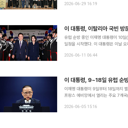
2026-06-29 16:19
의 이행 차원에서 다양한 청년 참여형 
이 대통령, 이탈리아 국빈 방
유럽 순방 중인 이재명 대통령이 10일
일정을 시작했다. 이 대통령은 이날 오후 10시 30분께 로마 피우미치노(레오나르도 다빈치) 국제공
항을 통해 입국했다. 이탈리아 정부는 
2026-06-11 06:44
이 대통령을 맞이했다. 
이 대통령, 9~18일 유럽 순방
이재명 대통령이 9일부터 18일까지 벨
프랑스 에비앙에서 열리는 주요 7개국(
으로 경제·안보 협력 강화와 대유럽 외교 확대에 
2026-06-05 15:16
이날 오후 춘추관에서 열린 대통령 순방