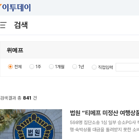
검색
전체
1주
1개월
1년
직접입력
검색결과 총
841
건
법원 “티메프 미정산 여행상품
598명 집단소송 1심 일부 승소PG사 책임은 인정하지 않아 티
행·숙박상품 대금을 돌려받지 못한 소
메프 사태 피해자들이 제기한 집단소송 가운데 처음 