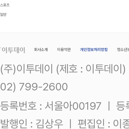
스포츠
일반
회사소개
이용약관
개인정보처리방침
청소년
(주)이투데이 (제호 : 이투데이
02) 799-2600
등록번호 : 서울아00197 ㅣ 등록일
발행인 : 김상우 ㅣ 편집인 : 