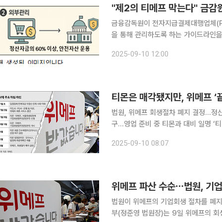
"제2의 티메프 막는다" 금감
금융감독원이 전자지급결제대행업체(P
을 통해 관리하도록 하는 가이드라인을
성에 대한 우려가 커지자 판매자 보호 장치를 마련한 것이다. 
2025-09-10 12:00
티몬은 매각됐지만, 위메프 ‘끝
법원, 위메프 회생절차 폐지 결정...
구...영업 준비 중 티몬과 대비 일명 ‘티메프(티몬·위메프) 사태’ 1년여 만에 티몬과 위메프가 서로 다
른 운명을 맞았다. 작년 7월 초 두 
2025-09-10 08:07
어갔으나, 티몬은 새벽배송 전문기업 
위메프 파산 수순⋯법원, 기
법원이 위메프의 기업회생 절차를 폐지하면서 사
부(정준영 법원장)는 9일 위메프의 회