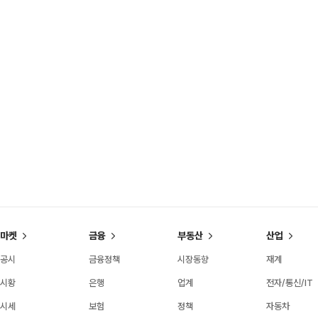
마켓
금융
부동산
산업
공시
금융정책
시장동향
재계
시황
은행
업계
전자/통신/IT
시세
보험
정책
자동차