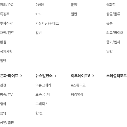
장외/IPO
2금융
분양
중화학
특징주
카드
일반
항공/물류
투자전략
가상자산/핀테크
유통
채권/펀드
일반
의료/바이오
환율
중기/벤처
국제시황
일반
일반
문화·라이프
뉴스발전소
이투데이TV
스페셜리포트
관광
이슈크래커
e스튜디오
방송/TV
요즘, 이거
랭킹영상
영화
그래픽스
음악
한 컷
공연/출판