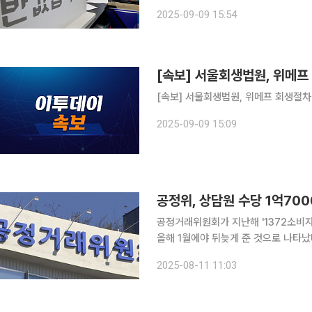
항고하지 않을 경우 회생절차 폐지가 확정된다. 기업회생절차는 경영 위기를 겪
2025-09-09 15:54
가치(청산가치)보다 유지하는 가치(존
[속보] 서울회생법원, 위메프
[속보] 서울회생법원, 위메프 회생절차
2025-09-09 15:09
공정위, 상담원 수당 1억700
공정거래위원회가 지난해 '1372소비
올해 1월에야 뒤늦게 준 것으로 나타났
메프) 사태 여파로 상담이 급증하면서 관련 예산이 
2025-08-11 11:03
원실이 공정위와 국회예산정책처에서 제