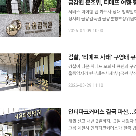
금감원 분조위, 티메프 여행
서비스 미이행 땐 카드사 상대 청약철
정사례 금융감독원 금융분쟁조정위원회가 티몬·위메프 사태로 여행·항공권 서비스를 이용하지 못한
소비자들이 카드사를 상대로 행사한 청
2026-04-09 10:00
드사는 이미 납부한 결제대금을 환급해
검찰, ‘티메프 사태’ 구영배 
검찰이 티몬·위메프 모회사 큐텐의 구영배 
울중앙지검 반부패수사제1부(국원 부장검
가 고소 사건 등을 수사해 구 대표를 
2026-03-29 11:10
위반(사기)죄로 불구속 기소했다고 밝
인터파크커머스 결국 파산…회
채권 신고 내년 2월까지…3월 채권자 집회 티몬·위메프(티메프) 사태 여파로 자금난을 
그룹 계열사 인터파크커머스가 결국 법원으로부터 파산
영 법원장)는 16일 인터파크커머스에 