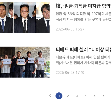
檢, ‘임금·퇴직금 미지급 혐의
임금 약 56억·퇴직금 약 207억원 체불 혐
직금 미지급 혐의를 받는 구영배 큐텐그룹 대
공수사3부(김태훈 부장검사)는 30일 
2025-06-30 15:27
준법 위반, 근로자 퇴직 급여 보장법 
티메프 피해 셀러 “더이상 티
티몬·위메프(티메프) 피해 입점 판매
위)가 “채권 권리가 사라져 티몬과 함께 할 이유가
서울회생법원 티몬 회생계획안 강제인가
2025-06-23 17:40
기회로 면책되나 ‘모든 피해자’는 면제
1
2
3
4
5
6