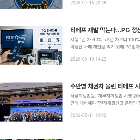
2026-07-16 20:38
부(부장판사 고승일)는 16일 티메프 
티메프 재발 막는다…PG 정
시행 1년 차 60%→3년 차부터 100% 관
미정산 사태 재발을 막기 위해 PG업
금융위원회는 19일 이 같은 내용을 
2026-06-19 14:22
법예고·규정변경예고했다. 개정 전자금
서울회생법원, '채무자회생법 시행 20
건에 대비해야 "전자채권신고·온라인 집회·청구대
는 법인파산 사건이 최근 연간 2000
2026-05-11 19:00
메프 사건과 같은 대규모 도산 사건에