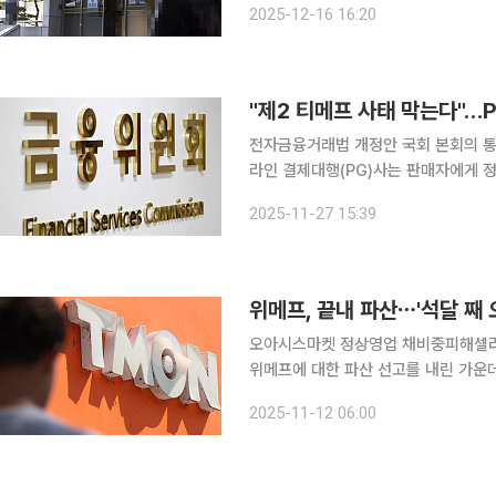
2025-12-16 16:20
년 4개월 만이다. 채권자들은
"제2 티메프 사태 막는다"…
전자금융거래법 개정안 국회 본회의 통과자
라인 결제대행(PG)사는 판매자에게 
액 외부에서 관리해야 한다. 금융위원회는 27일 이런 내용을 담은 '전자금융거래법 개정안'이 국회
2025-11-27 15:39
본회의를 통과했다고 밝혔다. 이번 개
위메프, 끝내 파산⋯'석달 째 
오아시스마켓 정상영업 채비중피해셀러 변제
위메프에 대한 파산 선고를 내린 가운
몬을 인수하고 정상영업 채비에 나서고
2025-11-12 06:00
해가 장기화된 상황에서 티몬이 재오픈