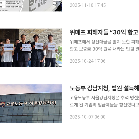
해 7월 말 위메프가 법원에 회생절차를 신청한 지 1년
2025-11-10 17:45
며 채권 신고 기간은 내년 1월 6일까
위메프 피해자들 “30억 항고
위메프에서 정산대금을 받지 못한 피해
항고 보증금 30억 원을 내라는 법원 
해"라고 비판했다. 티몬·위메프 피해자들로 구성된 검은우산 비상대책위원회는 이날 오후 서울회생
2025-10-24 17:06
노동부 강남지청, 법원 설득해
고용노동부 서울강남지청은 추석 명절을
르게 된 기업의 임금체불을 청산했다고 7일 밝혔다. 노동부 서울강남지
지난해 7월 관계사에 지급금을 지급하
2025-10-07 06:00
로 사업을 운영하던 중 경영상 어려움