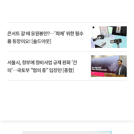
콘서트 갈 때 응원봉만?⋯'최애' 위한 필수
품 등장이오! [솔드아웃]
서울시, 정부에 정비사업 규제 완화 '건
의'⋯국토부 "협의 중" 입장만 [종합]