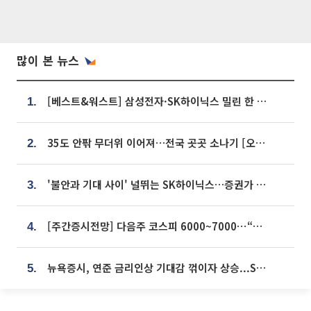
많이 본 뉴스
[베스트&워스트] 삼성전자·SK하이닉스 밀린 한 주…상상인증권은 85% 급등
1.
35도 안팎 무더위 이어져…전국 곳곳 소나기 [오늘 날씨]
2.
'불안과 기대 사이' 널뛰는 SK하이닉스…증권가 "HBM4·LTA 기반 펀터멘털 견고"
3.
[주간증시전망] 다음주 코스피 6000~7000⋯“外人 수급은 정책이 변수”
4.
뉴욕증시, 연준 금리인상 기대감 꺾이자 상승...S&P500 사상 최고치 [종합]
5.