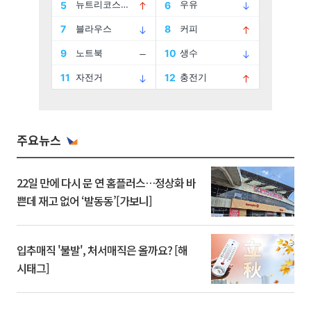
주요뉴스
22일 만에 다시 문 연 홈플러스…정상화 바
쁜데 재고 없어 ‘발동동’[가보니]
입추매직 '불발', 처서매직은 올까요? [해
시태그]