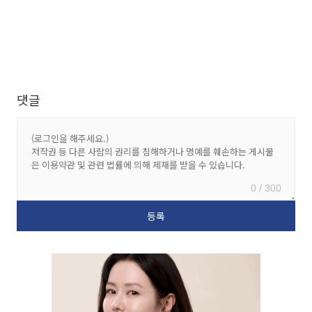
댓글
0 / 300