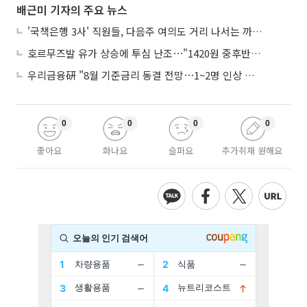
배근미 기자의 주요 뉴스
'국책은행 3사' 직원들, 다음주 여의도 거리 나서는 까닭은
호르무즈발 유가 상승에 투심 난조⋯"1420원 중후반 등락"
우리금융硏 "8월 기준금리 동결 전망⋯1~2명 인상 소수의견 낼 것"
0
0
0
0
좋아요
화나요
슬퍼요
추가취재 원해요