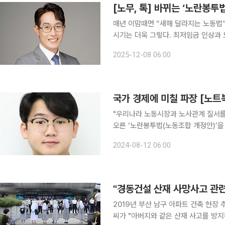
[노무, 톡] 바뀌는 ‘노란봉투
매년 이맘때면 “새해 달라지는 노동법”
시기는 더욱 그렇다. 최저임금 인상과 
노동조합법 2조, 3조 개정안, 이른바 노란봉투법이다. 핵심은 세 가지
2025-12-08 06:00
뀐다. 근로계약 당사자만이 아니라 임
국가 경제에 미칠 파장 [노트
"우리나라 노동시장과 노사관계 질서를 완전히 바꿀 것입니다
오른 ‘노란봉투법(노동조합 개정안)’을
정법 2·3조 개정안, 이른바 ‘노란봉
2024-08-12 06:00
대 등이 골자다. 기업들은 해
"경동건설 산재 사망사고 관련
2019년 부산 남구 아파트 건축 현장
씨가 "아버지와 같은 산재 사고를 방지