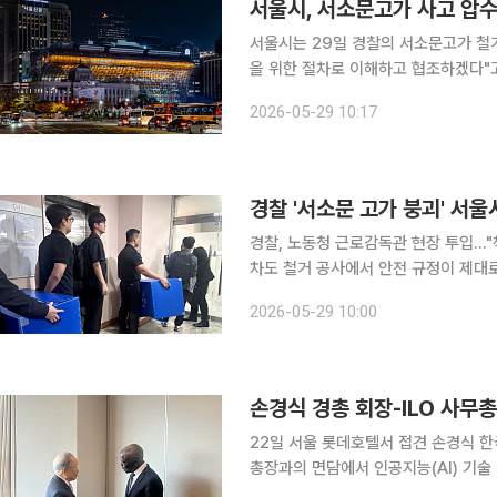
서울시, 서소문고가 사고 압수
서울시는 29일 경찰의 서소문고가 철거
을 위한 절차로 이해하고 협조하겠다"고 말했다. 시는 이날 입장문을 통해 "
압수 수색은 서소문 고가 철거 현장 무
2026-05-29 10:17
"수사 기관은 시공사와 함께 발주 기
경찰 '서소문 고가 붕괴' 서울
경찰, 노동청 근로감독관 현장 투입…"책임 신속 규명" 3명이 숨지고
차도 철거 공사에서 안전 규정이 제대
다. 사고가 발생한 지 사흘 만이다. 경찰에 따르면 서울경찰청 광역수사대는 이날 오전 9시부터 철
2026-05-29 10:00
거 공사의 발주처인 서울도시기반시설본
손경식 경총 회장-ILO 사무총
22일 서울 롯데호텔서 접견 손경식 한국경영자총협회 회장이 질베르 웅보 국제노동기구(ILO) 사무
총장과의 면담에서 인공지능(AI) 기
강조했다. 최근 시행된 개정 노조법과