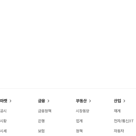
마켓
금융
부동산
산업
공시
금융정책
시장동향
재계
시황
은행
업계
전자/통신/IT
시세
보험
정책
자동차