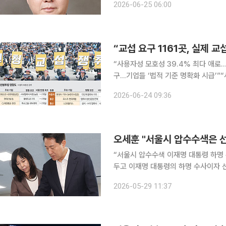
2026-06-25 06:00
동시장 이중구조는 더욱 악화되고 있고
“교섭 요구 1161곳, 실제 
“사용자성 모호성 39.4% 최다 애로…
구…기업들 ‘법적 기준 명확화 시급’”“
대” 개정 노란봉투법 시행 이후 원청을 상대로 한 하청노조의 교섭 요구가 급증했지만 실제 본교섭
2026-06-24 09:36
으로 이어진 사례는 극히 제한적인 것
“서울시 압수수색 이재명 대통령 하명 수사” 오세훈 국민의힘 서울시장 후보가 서
두고 이재명 대통령의 하명 수사이자 선거 공작이라고 규탄했
로구 대왕빌딩에 마련된 선거 캠프 사
2026-05-29 11:37
통령은 사실상의 하명 수사 지시를 내