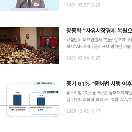
10일 이른바 '노란봉투법'으로 불리는
2026-02-27 12:23
교섭단체 대표연설서 “현금 살포가 고
제시“AI·데이터 윤리규제 과하면 기
야 장동혁 국민의힘 대표는 4일 “자유시장경제를 회복하고 기업 활력을 높여 성장엔진을 재가동해
2026-02-04 10:25
야 한다”며 규제혁파와 세제 개편, 노
중기 61% "중처법 시행 이후
중소기업 10곳 중 6곳은 중대재해처벌
일 메인비즈협회(협회)가 10월 24일
처벌법(중처법) 인식 및 대응 실태조사
2025-12-08 18:17
기업이 61.2%에 달했다.