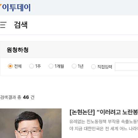
검색
전체
1주
1개월
1년
직접입력
검색결과 총
46
건
[논현논단] “이러려고 노란
유례없는 친노동정책 부작용 속출노동
야 지금 대한민국은 전 세계 어느 나라에서도 찾아볼 수 없는 친노동정책인 노란봉투법(개정 노동조
합법) 시행으로 인해 온갖 부작용에 시달리고 있다. 부자노동자들의 N%