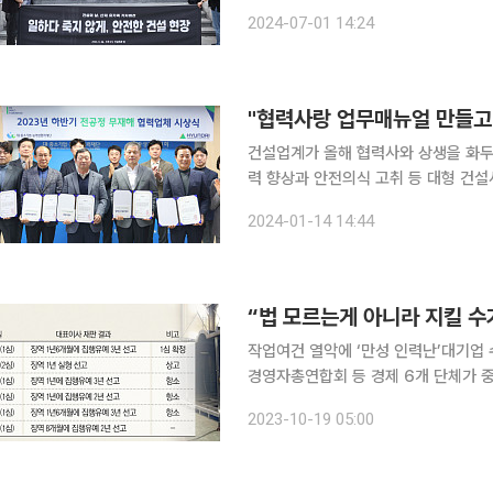
닫고 사회가 함께 목소리를 내서 산재 참사를 멈췄으면
2024-07-01 14:24
'김종배의 시선집중'에 출연해 "아버지
건설업계가 올해 협력사와 상생을 화두
력 향상과 안전의식 고취 등 대형 건설
대재해처벌법이 2022년부터 시행되면
2024-01-14 14:44
높이기 위해 협력사 경쟁력을 높이는 
작업여건 열악에 ‘만성 인력난’대기업 
경영자총연합회 등 경제 6개 단체가 
통해 노동조합법 제2조?제3조 개정안
2023-10-19 05:00
했다. 그러면서 “50인 미만 사업