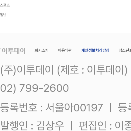
스포츠
일반
회사소개
이용약관
개인정보처리방침
청소년
(주)이투데이 (제호 : 이투데이
02) 799-2600
등록번호 : 서울아00197 ㅣ 등록일
발행인 : 김상우 ㅣ 편집인 : 