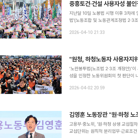
중흥토건·건설 사용자성 불인정
지난달 10일 노봉법 시행 이후 3차례 연속
법'(노동조합 및 노동관계조정법 2·3
사용자성을 인정하지 않는 첫 결정이 나왔다. 10일 한국노동조합총연맹(한국노총)에
2026-04-10 21:33
방노동위원회는 이날 한국타워크레인
"원청, 하청노동자 사용자지
‘노란봉투법(노조법 2·3조 개정안)’
성을 인정한 노동위원회의 첫 판단이 나왔다. 연합뉴스에 따르면 충남지방노동위원회
자력안전기술연구원·한국원자력연구원
2026-04-02 20:59
실의 공고에 대한 시정 신청 심판회의
김영훈 노동장관 "원·하청 노
고용부·중노위, '원·하청 상생 교섭절차
교섭단위는 원칙적 분리업무·근로조건 다