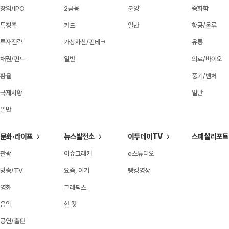
장외/IPO
2금융
분양
중화학
특징주
카드
일반
항공/물류
투자전략
가상자산/핀테크
유통
채권/펀드
일반
의료/바이오
환율
중기/벤처
국제시황
일반
일반
문화·라이프
뉴스발전소
이투데이TV
스페셜리포트
관광
이슈크래커
e스튜디오
방송/TV
요즘, 이거
랭킹영상
영화
그래픽스
음악
한 컷
공연/출판