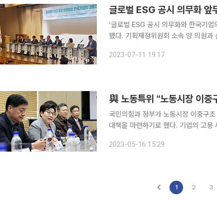
글로벌 ESG 공시 의무화 앞
‘글로벌 ESG 공시 의무화와 한국기업
됐다. 기획재정위원회 소속 양 의원과 산업통상자원중소벤처기업위원회 소속 최 의원이 함께 주최
한 이번 토론회는 금융투자협회와 한국국
2023-07-11 19:17
론회에 참석한 김진표 국회의장은 “최
與 노동특위 "노동시장 이중
국민의힘과 정부가 노동시장 이중구조 
대책을 마련하기로 했다. 기업의 고용 
용 절차의 공정화에 관한 법률 전면 개정
2023-05-16 15:29
의힘 노동개혁특별위원회는 16일 오전
1
2
3