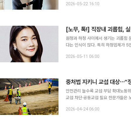
2026-05-22 16:10
키우고 있다
[노무, 톡!] 직장내 괴롭힘,
원청과 하청 사이에서 생기는 괴롭힘 
다는 인식이 많다. 특히 하청업체가 5
용되지 않아 더욱 보호의 사각지대에 놓이기 쉽다. 그러나 원청과 하청이라
2026-05-11 06:00
단할 것이 아니라 실질적인 근로관계의
안전관리 늘수록 교섭 부담 확대노동위
교섭 차단·공동교섭 필요 전문가들은 노란봉투법 취지와 건설현장 구조 간 괴리를 줄이기 위한 제도
보완이 필요하다고 입을 모은다. 핵
2026-04-24 06:00
판단 기준이 부딪히지 않도록 정비하고