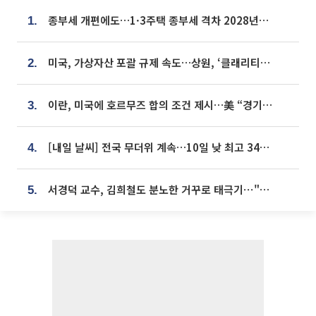
종부세 개편에도…1·3주택 종부세 격차 2028년부터 확대
1.
미국, 가상자산 포괄 규제 속도…상원, ‘클래리티법’ 9월 절차투표 추진
2.
이란, 미국에 호르무즈 합의 조건 제시…美 “경기 아직 안 끝나” [종합]
3.
[내일 날씨] 전국 무더위 계속…10일 낮 최고 34도 육박
4.
서경덕 교수, 김희철도 분노한 거꾸로 태극기⋯"엉터리는 아냐, 아쉬울 뿐"
5.