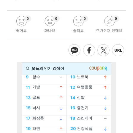
0
0
0
0
좋아요
화나요
슬퍼요
추가취재 원해요