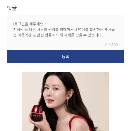
댓글
0 / 300