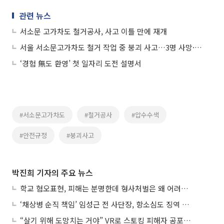
관련 뉴스
서소문 고가차도 철거공사, 사고 이틀 만에 재개
서울 서소문고가차도 철거 작업 중 붕괴 사고…3명 사망·3명 부상
‘경험 無도 환영’ 첫 일자리 도전 설명서
#서소문고가차도
#철거공사
#압수수색
#안전규정
#붕괴사고
박진희 기자의 주요 뉴스
학교 혐오표현, 피해는 분명한데 형사처벌은 왜 어려울까?
‘채상병 순직 책임’ 임성근 전 사단장, 항소심도 징역 3년
“살기 위해 도망치는 거야” VR로 스토킹 피해자 공포 마주한 수형자들