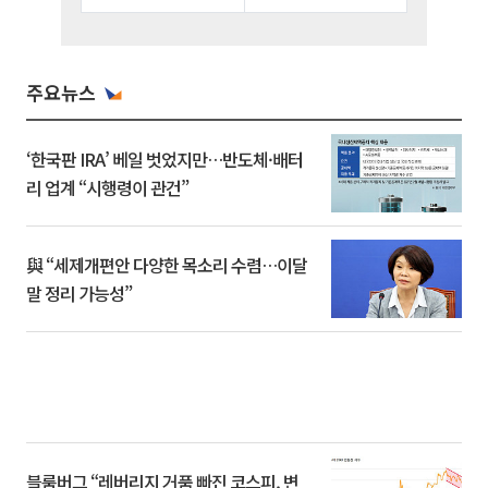
주요뉴스
‘한국판 IRA’ 베일 벗었지만…반도체·배터
리 업계 “시행령이 관건”
與 “세제개편안 다양한 목소리 수렴…이달
말 정리 가능성”
블룸버그 “레버리지 거품 빠진 코스피, 변