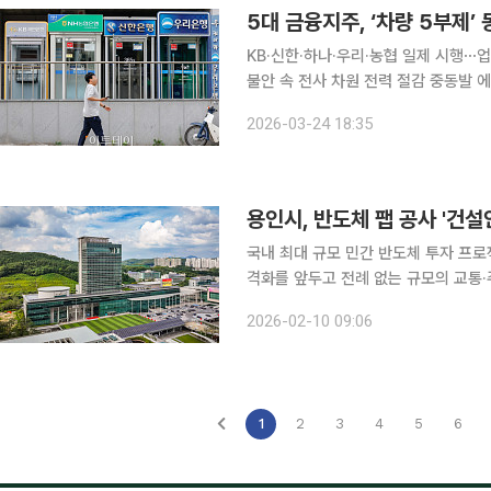
5대 금융지주, ‘차량 5부제
KB·신한·하나·우리·농협 일제 시행⋯
불안 속 전사 차원 전력 절감 중동발 에너지 위기 우려가 커지면서 금융그룹들이 정부의 ‘차량 5부
제’ 기조에 동참하고 있다. 공공부문
2026-03-24 18:35
되는 흐름이다. 24일 금융권에
국내 최대 규모 민간 반도체 투자 프
격화를 앞두고 전례 없는 규모의 교통·주차대책을 가동한다. 하
투입되는 초대형 공사장을 선제적으로 관
2026-02-10 09:06
특례시는 9일 시청 별관 회의실에서 '
1
2
3
4
5
6