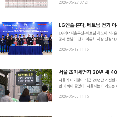
2026-05-27 07:21
레일에 따르면 사고는 전날 오후 2시 
LG엔솔·혼다, 베트남 전기 
LG에너지솔루션-베트남 하노이 시-혼다
공해 동남아 전기 이륜차 시장 선점" LG에너지솔루션이 일본 혼다, 베트남 하노이시와 손잡고 전기
이륜차 배터리 교환 시장 공략에 나선
2026-05-19 11:16
로 배터리 교환형 전기 이륜차 실증에
서울 초미세먼지 20년 새 40
서울의 대기질이 최근 20년간 개선된
반 가까이 줄었다. 서울시는 다가오는 
일 시는 2006년부터 2025년까지 초미
2026-05-06 11:15
는 약 47% 감소했다고 밝혔다. 이 기