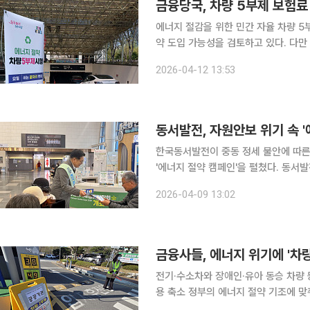
금융당국, 차량 5부제 보험료
에너지 절감을 위한 민간 자율 차량 5
약 도입 가능성을 검토하고 있다. 다
정책이 부담으로 작용할 수 있다고 보고 있다. 12일 금융권에 따르면 보험개발원은 
2026-04-12 13:53
에 따른 사고 감소 효과를 반영해 자동
동서발전, 자원안보 위기 속 '
한국동서발전이 중동 정세 불안에 따른
'에너지 절약 캠페인'을 펼쳤다. 동서발전은 9일 오전 8시 30분 울산 태화강역에서 에너지 절약 캠
페인을 실시하고 시민들의 자발적 참여 확산에 나섰다고 밝
2026-04-09 13:02
사장을 비롯해 30여 명의 임직원과 
금융사들, 에너지 위기에 '차량
전기·수소차와 장애인·유아 동승 차량
용 축소 정부의 에너지 절약 기조에 맞춰 금융지주들도 임직원 대상 차량 2부제에 나섰다. 8일 금융
권에 따르면 우리금융은 이날부터 전 