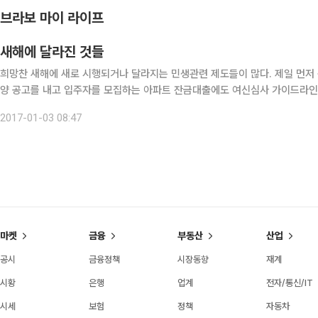
브라보 마이 라이프
새해에 달라진 것들
희망찬 새해에 새로 시행되거나 달라지는 민생관련 제도들이 많다. 제일 먼저 눈에 띄는 것이 잔금대출 요건 강화다. 내년 1월 1일 이후 분
양 공고를 내고 입주자를 모집하는 아파트 잔금대출에도 여신심사 가이드라인
지금보다 25% 저렴한 실손 의료보험이 4월 출시된다. 스마트폰으로 24시
2017-01-03 08:47
마켓
금융
부동산
산업
공시
금융정책
시장동향
재계
시황
은행
업계
전자/통신/IT
시세
보험
정책
자동차