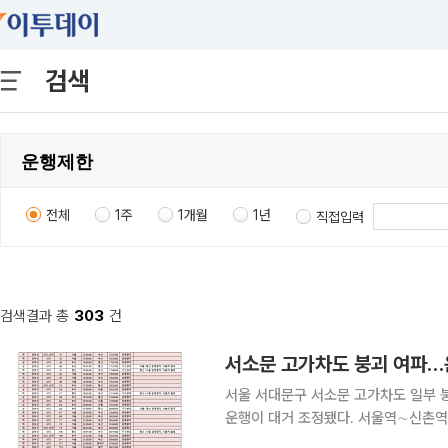
검색
전체
1주
1개월
1년
직접입력
검색결과 총
303
건
서소문 고가차도 붕괴 여파…
서울 서대문구 서소문 고가차도 일부 붕
운행이 대거 조정됐다. 서울역∼신촌역
면서, 경부선·호남선·전라선·동해선·경