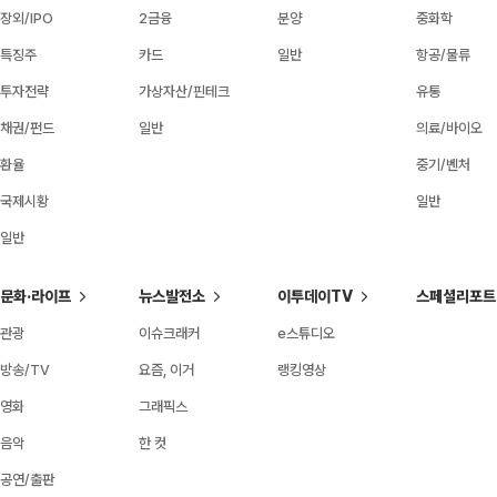
장외/IPO
2금융
분양
중화학
특징주
카드
일반
항공/물류
투자전략
가상자산/핀테크
유통
채권/펀드
일반
의료/바이오
환율
중기/벤처
국제시황
일반
일반
문화·라이프
뉴스발전소
이투데이TV
스페셜리포트
관광
이슈크래커
e스튜디오
방송/TV
요즘, 이거
랭킹영상
영화
그래픽스
음악
한 컷
공연/출판