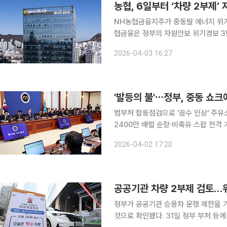
농협, 6일부터 ‘차량 2부제’
NH농협금융지주가 중동발 에너지 위기 
협금융은 정부의 자원안보 위기경보 3단
으로 시행할 계획이라고 3일 밝혔다. 이는 정부가 자원안보 위기경보를 ‘경계’ 단계로 격상한 데 따
2026-04-03 16:27
른 조치다. 농협금융은 앞서 지난달 2
범부처 합동점검으로 '꼼수 인상' 주유
2400만 배럴 순항·비축유 스왑 전격
이용률 최대치로 상향…공공기관 차량 2부제 등 초강수 돌입
2026-04-02 17:20
경제 충격을 최소화하기 위해 '당장의 위
공공기관 차량 2부제 검토…위
정부가 공공기관 승용차 운행 제한을 
것으로 확인됐다. 31일 정부 부처 등에 따르면 원유 자원안보위기 단계가 ‘경계’로 격상될 경우 다음