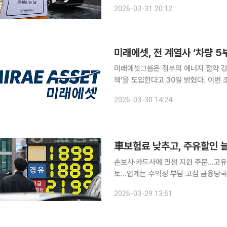
달 6일을 목표로 공공기관에 승용차 2부제를 도
2026-03-31 20:12
따라 격일로 운행을 제한하는 방식으로
미래에셋, 전 계열사 ‘차량 
미래에셋그룹은 정부의 에너지 절약 강
책’을 도입한다고 30일 밝혔다. 이번 조치는 그룹 전반에 차량운행 제한 등 자발적인 참여를 통해
국가적 에너지 위기 극복에 동참하는 흐름에 부응하기 위
2026-03-30 14:24
열사 임직원을 대상으로 ‘차량 5부제’
車보험료 낮추고, 주유할인 
손보사·카드사에 민생 지원 주문…고유
토…업계는 수익성 부담 고심 금융당국이 중동 사태 장기화에 따른 고유가 대응 방안으로 자동차보
험료 할인과 주유비 지원 확대 등 금융권 민생 지원 
2026-03-29 13:51
융위원회는 최근 손해보험사 임원과 손