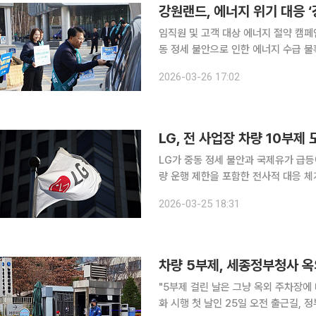
강원랜드, 에너지 위기 대응 
임직원 및 고객 대상 에너지 절약 캠페인 시
동 정세 불안으로 인한 에너지 수급 
위해 ‘강원랜드형 에너지 절감 대책’을 본격 시행한다. 26일 강원랜드
2026-03-26 17:02
원과 고객 대상 에너지 절약 캠페인을
LG, 전 사업장 차량 10부제
LG가 중동 정세 불안과 국제유가 급등
량 운행 제한을 포함한 전사적 대응 
다. LG는 정부의 에너지 절감 정책에 동참해 국내 모든 사업장을 대상으로 차량 10부제를 도입한다
2026-03-25 18:31
고 25일 밝혔다. 27일부터 시행되며
차량 5부제, 세종정부청사 옥
"5부제 걸린 날은 그냥 옥외 주차장에 대는(주차하는) 
화 시행 첫 날인 25일 오전 출근길,