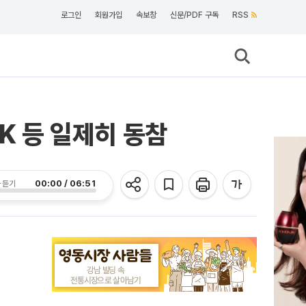
로그인
회원가입
속보창
신문/PDF 구독
RSS
K 등 일제히 동참
00:00 / 06:51
 듣기