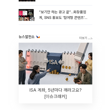
“보기만 하는 광고 끝“…화장품업
계, SNS 홍보도 ‘참여형 콘텐츠’로
변모[K뷰티 라방戰]
뉴스발전소
ISA 계좌, 5년마다 깨라고요?
[이슈크래커]