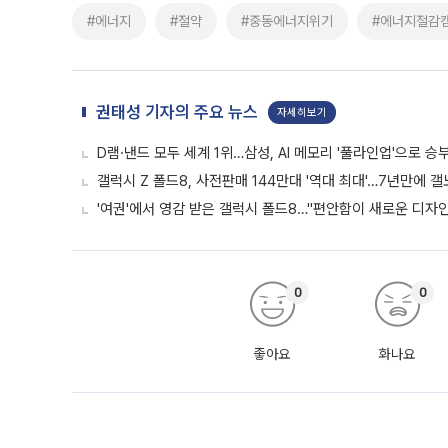
#에너지
#절약
#중동에너지위기
#에너지절감
권태성 기자의 주요 뉴스
자세히보기
D램·낸드 모두 세계 1위…삼성, AI 메모리 '풀라인업'으로 승
갤럭시 Z 폴드8, 사전판매 144만대 '역대 최대'…7년만에 갤
'여권'에서 영감 받은 갤럭시 폴드8…"편안함이 새로운 디자인 
0
0
좋아요
화나요