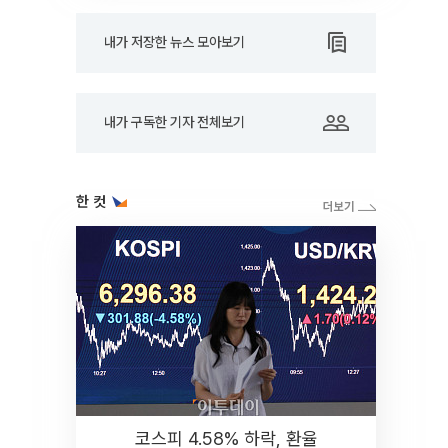
내가 저장한 뉴스 모아보기
내가 구독한 기자 전체보기
한 컷
코스피 4.58% 하락, 환율