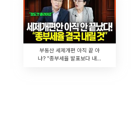
부동산 세제개편 아직 끝 아
냐? "종부세율 발표보다 내릴
것" 장기거주·양도세 전망 I 집
땅지성 I 김인만, 진미윤