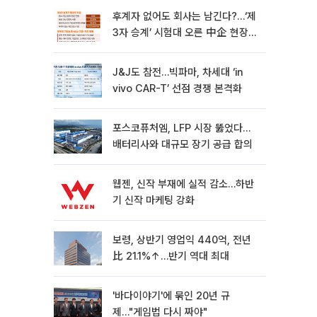
후계자 없어도 회사는 남긴다?…‘제
3자 승계’ 시험대 오른 中企 현장
[기업승계 대전환]
J&J도 참전…빅파마, 차세대 ‘in
vivo CAR-T’ 선점 경쟁 본격화
포스코퓨처엠, LFP 시장 뚫었다…
배터리사와 대규모 장기 공급 합의
웹젠, 신작 부재에 실적 감소…하반
기 신작 마케팅 강화
보령, 상반기 영업익 440억, 전년
比 21.1%↑…반기 역대 최대
'바다이야기'에 묶인 20년 규
제…"게임법 다시 짜야"