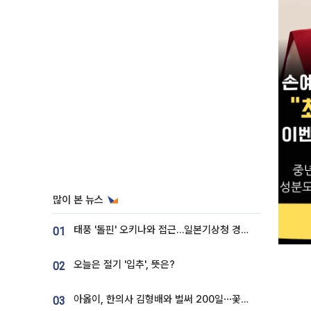
많이 본 뉴스
태풍 '돌핀' 오키나와 접근…일본기상청 경로 업데이트
01
오늘은 절기 '입추', 뜻은?
02
아옳이, 한의사 김형배와 벌써 200일⋯꽃다발 들고 "프러포즈 아냐"
03