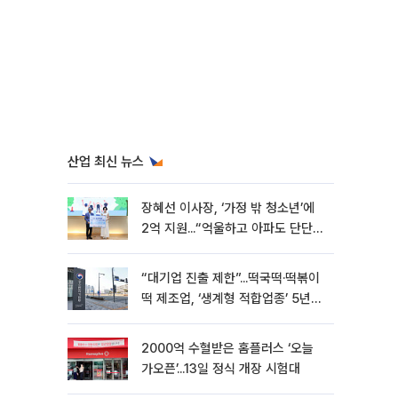
산업 최신 뉴스
장혜선 이사장, ‘가정 밖 청소년’에
2억 지원...“억울하고 아파도 단단해
지길”[현장]
“대기업 진출 제한”...떡국떡·떡볶이
떡 제조업, ‘생계형 적합업종’ 5년
연장
2000억 수혈받은 홈플러스 ‘오늘
가오픈’...13일 정식 개장 시험대