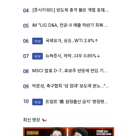
[증시키워드] 반도체 충격 뚫은 개별 호재...포스코퓨처엠·에코프로·한화솔루션 '눈길'
04
iM "LIG D&A, 천궁-II 매출 하반기 회복 전망…방산 톱픽 유지"
05
국제유가, 상승...WTI 2.8%↑
06
속보
뉴욕증시, 하락...다우 0.85%↓
07
속보
MSCI 발표 D-7…후보주 반등에 편입 기대 재점화
08
박문성, 축구협회 '성 접대' 보도에 분노…"다 말아먹으려고 작정했나"
09
10
트럼프 ‘美 원정출산 금지’ 행정명령 서명
속보
최신 영상