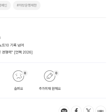
캠페인
#차량운행제한
부
노트10 기록 넘어
경쟁력" [언팩 2026]
0
0
슬퍼요
추가취재 원해요