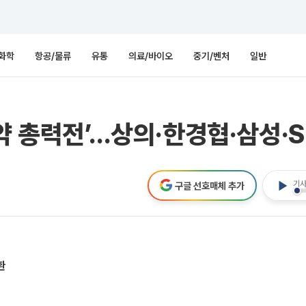
화학
항공/물류
유통
의료/바이오
중기/벤처
일반
약 총력전’…상의·한경협·삼성·S
기사
구글 선호매체 추가
환