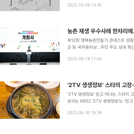
진은 이날 오전 11시 49분 39초 충북 
2025-10-08 13:42
서 발생했으
농촌 재생 우수사례 한자리에
제12회 행복농촌만들기 콘테스트 성황
군 등 국무총리상…주민 주도 성과 확산 주민이 직접 가꾼 농촌 재생 우수사례를 공유하는 ‘행복
만들기 콘테스트’가 12회째 성황리에 
2025-09-18 11:00
'2TV 생생정보' 믿고 떠나는 스타의 고장
송되는 KBS2 '2TV 생생정보'는 '
맛집을 소개한다. 먼저 방송은 '향수'의 작가이자 한국 현대 시의 아버지로 불리는 정지용 시인의 생
2025-06-30 16:38
가를 찾는다. 고즈넉한 생가의 분위