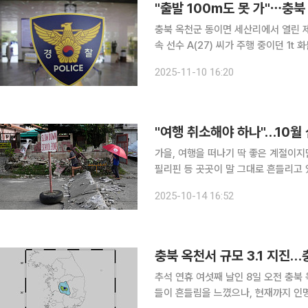
"출발 100m도 못 가"⋯충
충북 옥천군 동이면 세산리에서 열린 
속 선수 A(27) 씨가 주행 중이던 1t
전의 한 병원으로 이송됐으며 현재 의식
2025-11-10 16:20
간에서 일어났고 화물차가 1차로에서 
"여행 취소해야 하나"…10월 
가을, 여행을 떠나기 딱 좋은 계절이지
필리핀 등 곳곳이 말 그대로 흔들리고 
긴장감을 키우고 있습니다. 최근 지진이 발생한 국가들 사이엔 공통점이 있습니다. 이른바 '불의 고
2025-10-14 16:52
리(Ring of Fire)'라고 불리는 지역
충북 옥천서 규모 3.1 지진
추석 연휴 여섯째 날인 8일 오전 충북 
들이 흔들림을 느꼈으나, 현재까지 인명 피해나 