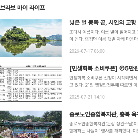
브라보 마이 라이프
넓은 벌 동쪽 끝, 시인의 고향
또다시 여름이다. 여름 볕이 짙어지고 
이 멘다. 뜨겁던 여름 햇볕 아래 마음
겁던 날, 가슴 서늘하게 드리우던 푸르름
2026-07-17 06:00
벌 동쪽 끝으로 옛이야기 지줄대는’ 시
[민생회복 소비쿠폰] ②5만원
민생회복 소비쿠폰 신청이 시작되면서 5
고 있다. 21일 행정안전부에 따르면 이날 오전 9시부터 민생회복 소비쿠폰을 은행, 카드, 주민센터
등 온·오프라인을 통해 신청할 수 있다. 지원금액은 전 국민 1인당 15만 원을 기본으로 한다. 소
2025-07-21 14:10
맞춤형 지원을 위해 차상위계층과 한
종로노인종합복지관, 충북 옥
종로노인종합복지관(관장 정관스님)이 
함께하는 나들이’ 행사를 개최했다. 이