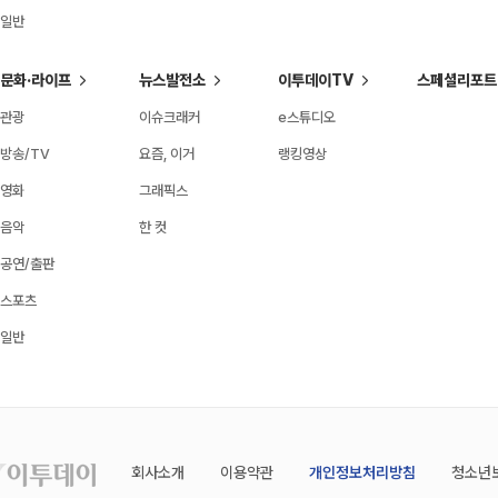
일반
문화·라이프
뉴스발전소
이투데이TV
스페셜리포트
관광
이슈크래커
e스튜디오
방송/TV
요즘, 이거
랭킹영상
영화
그래픽스
음악
한 컷
공연/출판
스포츠
일반
회사소개
이용약관
개인정보처리방침
청소년