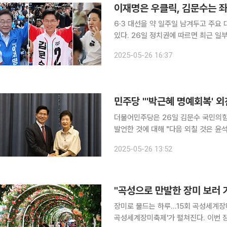
이재명은 우클릭, 김문수는 좌
6·3 대선을 약 일주일 남겨두고 주요
있다. 26일 정치권에 따르면 최근 일부 여론조사에서 이재명 더불어민주당 대선 후보와 김문수 국
민의힘 후보의 지지율은 엇갈린 방향을
2025-05-26 16:37
지지율은 50.2%(14~16일), 48.1%(
민주당 "'박근혜 명예회복' 외친
더불어민주당은 26일 김문수 국민의힘
발언한 것에 대해 "다음 외칠 것은 윤석열
주당 선대위 대변인은 이날 브리핑에서
2025-05-26 13:52
진영 논리를 앞세워 지지층 결집에만 
장미로 물드는 하루…15회 곡성세계장미축제 곡성섬진강기차마을에서 16일부터 25
곡성세계장미축제'가 펼쳐진다. 이번 