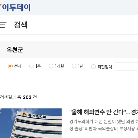
검색
전체
1주
1개월
1년
직접입력
검색결과 총
202
건
"올해 해외연수 안 간다"…경
경기도의회가 매년 논란이 됐던 의원 
성 출장' 비판과 국외출장비 부정사용 
이투데이 취재를 종합하면, 남종섭 경