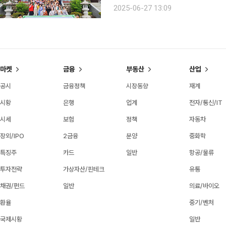
아 기획됐으며, 모집 이틀 만에 정원 600명
2025-06-27 13:09
관광지와 옥천 구읍 일대를 탐방하며 
마켓
금융
부동산
산업
공시
금융정책
시장동향
재계
시황
은행
업계
전자/통신/IT
시세
보험
정책
자동차
장외/IPO
2금융
분양
중화학
특징주
카드
일반
항공/물류
투자전략
가상자산/핀테크
유통
채권/펀드
일반
의료/바이오
환율
중기/벤처
국제시황
일반