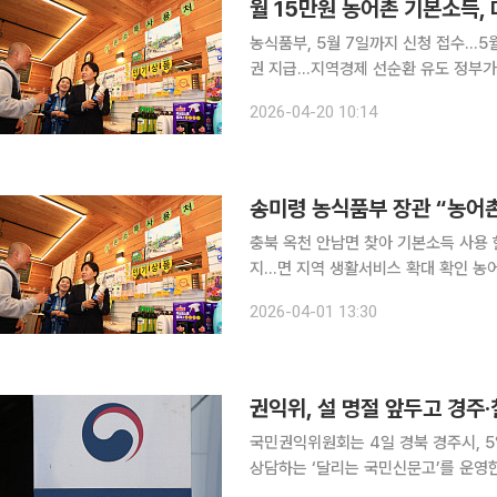
월 15만원 농어촌 기본소득,
농식품부, 5월 7일까지 신청 접수…5
권 지급…지역경제 선순환 유도 정부가 농어촌 기본소득 시범사업 대상지를 추가로 선정한다. 농어
촌 소멸 위기와 지역 간 격차 심화에 
2026-04-20 10:14
한 인구감소지역 59개 군 가운데 5개
송미령 농식품부 장관 “농어
충북 옥천 안남면 찾아 기본소득 사용
지…면 지역 생활서비스 확대 확인 농어촌 기본소득 시범사업이 진행 중인 충북 옥천군 안남면에서
지역상권 변화 조짐이 나타나고 있다.
2026-04-01 13:30
먹거리 서비스가 새로 생겨나면서, 농
권익위, 설 명절 앞두고 경주
국민권익위원회는 4일 경북 경주시, 5
상담하는 ‘달리는 국민신문고’를 운영한다고 2일 밝혔다. 이번 
인근 포항·울주·구미·군위·영동 주민