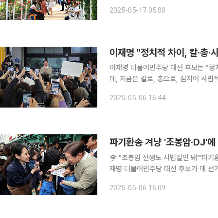
다는 의미로 '장미로 물드는 하루, 올데이로즈'를 주제로 개
2025-05-17 05:00
시 지역민과 함께 만들어가는 퍼레이드
이재명 "정치적 차이, 칼·총
이재명 더불어민주당 대선 후보는 "정
데, 지금은 칼로, 총으로, 심지어 사법적으로 해결하
영동군에 위치한 영동중앙시장에서 기자
2025-05-06 16:44
파기환송 겨냥 '조봉암·DJ'에
李 "조봉암 선생도 사법살인 돼"'파기환
재명 더불어민주당 대선 후보가 매 선거
소했다. 그는 "조봉암 선생도 사법살인
2025-05-06 16:09
수차례 이어갔다. 이 후보는 6