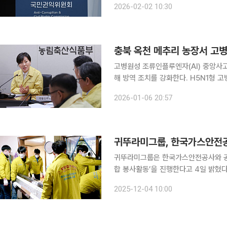
2026-02-02 10:30
충북 옥천 메추리 농장서 고
고병원성 조류인플루엔자(AI) 중앙사고
해 방역 조치를 강화한다. H5N1형 고병원성 AI가 확진
절기 가금농장에서 발생한 고병원성 AI는
2026-01-06 20:57
충남 5건, 전북 3건, 전남 6건, 광주 
귀뚜라미그룹, 한국가스안전
귀뚜라미그룹은 한국가스안전공사와 공동으로
합 봉사활동’을 진행한다고 4일 밝혔다. 19년째 이어지고 있는 워밍업 코리아 연합 봉사활동
뚜라미그룹과 한국가스안전공사 임직원
2025-12-04 10:00
밀착형 사회공헌 프로그램이다. 지금까