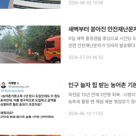
2026-08-02 10:08
의힘 대표의원은 최근 회의에서 올해
새벽부터 쏟아진 안전재난문자
9일 새벽 충청권을 중심으로 시간당 
관련 안전재난문자가 잇따라 발송됐다.
로 통제가 이뤄지는 곳도 발생했다. 기상청은 이날 오전 6시 10분 발표한 방재특보에서 “일부 중부
2026-07-09 06:32
지방과 전라권, 경북에 호우특보가 발
옥천읍 13년 만에 3만명 회복…시범지역
농특세 활용 땐 재원 배분 쟁점장기 정주·재
소득의 지속사업 전환 논의가 힘을 받고
2026-06-10 11:02
타나는 가운데 이재명 대통령이 영구 