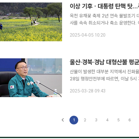
이상 기후ㆍ대통령 탄핵 탓…
옥천 유채꽃 축제 2년 연속 불발조기 대선 국면에 행사 
사를 속속 취소되거나 축소 운영한다.
작용한 것으로 분석된다. 5일 충북 옥천군은 매년 4월 금강 둔치에서 열리던 ‘향수 옥천 유채꽃 축
2025-04-05 10:20
제’를 열지 않기로 했다. 축제 추진위
울산·경북·경남 대형산불 평
산불이 발생한 대부분 지역에서 진화율이
28일 행정안전부에 따르면, 이날 5시
다. 진화가 완료된 곳은 전북 무주군, 
2025-03-28 09:43
북 의성군·안동시·영덕군·양양군·청송군
1
2
3
4
5
6