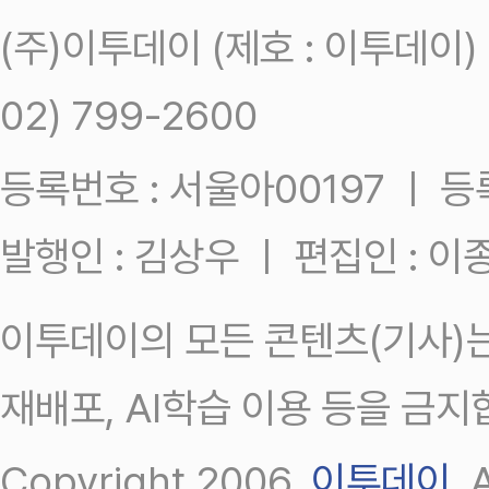
(주)이투데이 (제호 : 이투데이
02) 799-2600
등록번호 : 서울아00197 ㅣ 등록일
발행인 : 김상우 ㅣ 편집인 : 
이투데이의 모든 콘텐츠(기사)는
재배포, AI학습 이용 등을 금지
Copyright 2006.
이투데이
.