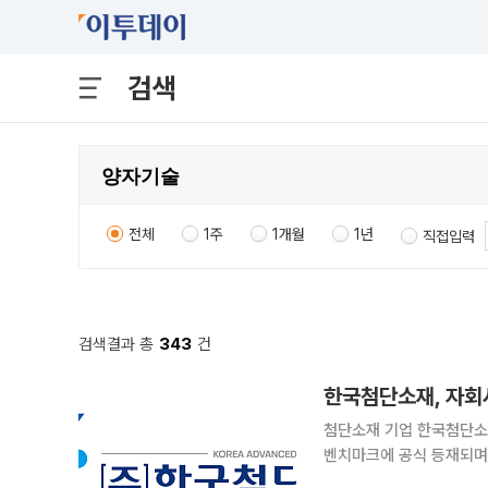
검색
전체
1주
1개월
1년
직접입력
검색결과 총
343
건
한국첨단소재, 자회
첨단소재 기업 한국첨단소
벤치마크에 공식 등재되며 
자전환 사업을 확대할 계획이다. 한국첨단소재는 7일 자회사 퀀텀AI솔루션이 