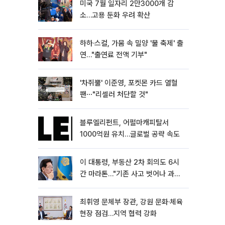
미국 7월 일자리 2만3000개 감
소…고용 둔화 우려 확산
하하·스컬, 가뭄 속 밀양 '물 축제' 출
연…"출연료 전액 기부"
'차쥐뿔' 이준영, 포켓몬 카드 열혈
팬⋯"리셀러 처단할 것"
블루엘리펀트, 어펄마캐피탈서
1000억원 유치…글로벌 공략 속도
이 대통령, 부동산 2차 회의도 6시
간 마라톤…"기존 사고 벗어나 과감
히 실천"
최휘영 문체부 장관, 강원 문화·체육
현장 점검…지역 협력 강화