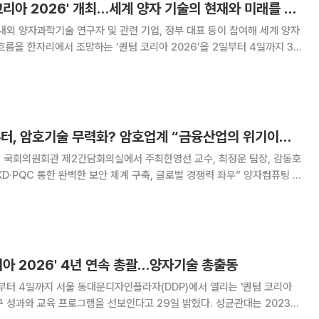
과기정통부, '퀀텀 코리아 2026' 개최…세계 양자 기술의 현재와 미래를 만나다
외 양자과학기술 연구자 및 관련 기업, 정부 대표 등이 참여해 세계 양자
흐름을 한자리에서 조망하는 ‘퀀텀 코리아 2026’을 2일부터 4일까지 3
고 1일 밝혔다. 2023년 출범한 ‘퀀텀 코리아’는 세계
자 선도기업이 한자리에 모여 최신
[넥스블록]양자컴퓨터, 암호기술 무력화? 암호업계 “금융산업의 위기이자 기회”
일 국회의원회관 제2간담회의실에서 주최한영선 교수, 최정운 팀장, 감동호
∙PQC 통한 완벽한 보안 체계 구축, 글로벌 경쟁력 좌우” 양자컴퓨팅 기
융시스템의 보안체계에 새로운 위협이 된다는 주장이 나왔다. 지금 대부분
인프라가 공개키 암호(PKC)에
리아 2026' 4년 연속 총괄…양자기술 총출동
부터 4일까지 서울 동대문디자인플라자(DDP)에서 열리는 '퀀텀 코리아
과와 교육 프로그램을 선보인다고 29일 밝혔다. 성균관대는 2023년