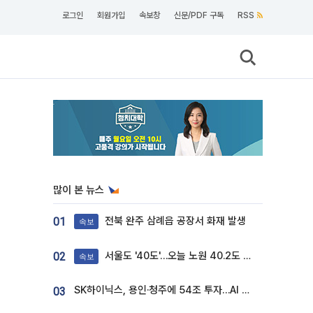
로그인
회원가입
속보창
신문/PDF 구독
RSS
많이 본 뉴스
전북 완주 삼례읍 공장서 화재 발생
01
속보
서울도 '40도'…오늘 노원 40.2도 기록
02
속보
SK하이닉스, 용인·청주에 54조 투자…AI 메모리 생산기지 키운다
03