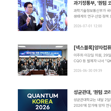
과학기술정보통신부가 국내
생태계의 연구·산업·정책 
일간 동대문디자인플라자 아트홀에서 개최한다
2026-07-01 12:00
각국의 정부와 연구자, 양
이주희∙이강일 의원, 29
CQO 등 발제자 나서 “QKD
술 발전이 블록체인과 금
2026-06-30 09:39
블록체인 네트워크와 금융 
성균관대, '퀀텀 코
성균관대학교는 내달 2일
2026'에 참가해 양자 연구 성