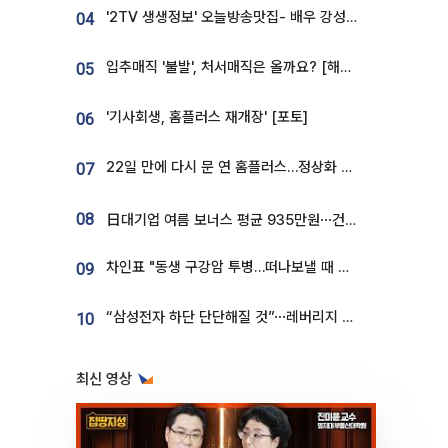
'2TV 생생정보' 오늘방송맛집- 배우 강성진 단골! 쌀국수ㆍ푸팟퐁 커리 맛집 '블○○○'
04
입추매직 '불발', 처서매직은 올까요? [해시태그]
05
'기사회생, 홈플러스 재개장' [포토]
06
22일 만에 다시 문 연 홈플러스…정상화 바쁜데 재고 없어 ‘발동동’[가보니]
07
08
日대기업 여름 보너스 평균 935만원⋯건설회사 1800만 넘어
차인표 "동생 구강암 투병…떠나보낼 때 가장 힘들었다”
09
“삼성전자 하단 단단해질 것”⋯레버리지 규제에 쏠림 완화 [찐코노미]
10
최신 영상