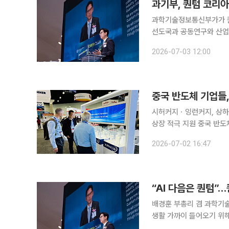
과기부, 퀀텀 코리아
과학기술정보통신부가가 퀀텀
선도국과 공동연구와 산업화, 표준화 협력을 확
화와 라운드테이블을 개최하
2026-07-03 12:00
논
중국 반도체 기업들, 
시허커지ㆍ잉런커지, 상하이
상장 적극 지원 중국 반도체
2일 중국 관영 영자지 
2026-07-02 16:47
커지의 커촹반(과학기술주 
“AI 다음은 퀀텀”
배경훈 부총리 겸 과학기술
생활 가까이 들어오기 위해선 
인플라자(DDP)에서 열린