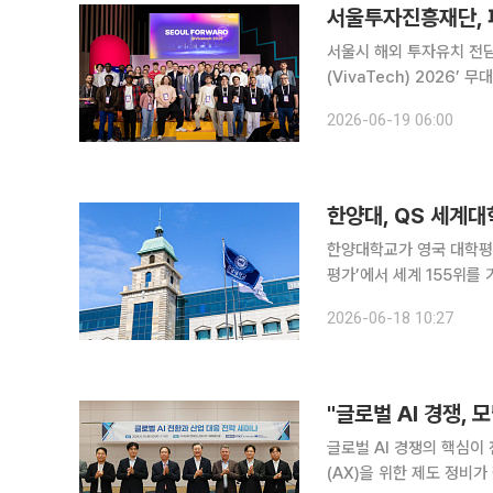
서울투자진흥재단, 파
서울시 해외 투자유치 전
(VivaTech) 2026’ 무대에서 
프랑스 파리에서 열린 비바
2026-06-19 06:00
석한 가운데 서울 진출 설명
한양대, QS 세계대
한양대학교가 영국 대학평가기관
평가’에서 세계 155위를 기록
해 159위에서 올해 155위
2026-06-18 10:27
름세를 보이며 전 세계 상위
"글로벌 AI 경쟁,
글로벌 AI 경쟁의 핵심이
(AX)을 위한 제도 정비가 필요하다는 제언이