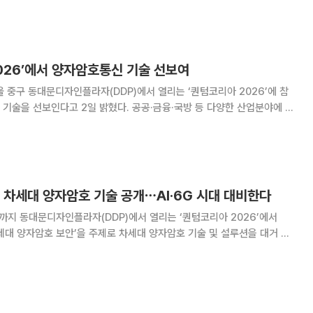
있고, 퀀텀 클러스터 사업도 준비 중
2026’에서 양자암호통신 기술 선보여
울 중구 동대문디자인플라자(DDP)에서 열리는 ‘퀀텀코리아 2026’에 참
기술을 선보인다고 2일 밝혔다. 공공·금융·국방 등 다양한 산업분야에 적
수 있다. 퀀텀 코리아는 과학기술정보통신부 등이 주
 행사다. 2023년부터 4년 연속 퀀텀
 차세대 양자암호 기술 공개⋯AI·6G 시대 대비한다
까지 동대문디자인플라자(DDP)에서 열리는 ‘퀀텀코리아 2026’에서
 차세대 양자암호 보안’을 주제로 차세대 양자암호 기술 및 설루션을 대거 공
크 기술담당이 양자과학기술 발전 유공자 표창을 받았다. 2일 개막한 퀀
신부가 주최하는 국내 최대 규모의 글로