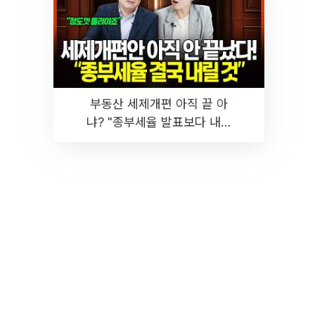
부동산 세제개편 아직 끝 아
냐? "종부세율 발표보다 내릴
것" 장기거주·양도세 전망 I 집
땅지성 I 김인만, 진미윤