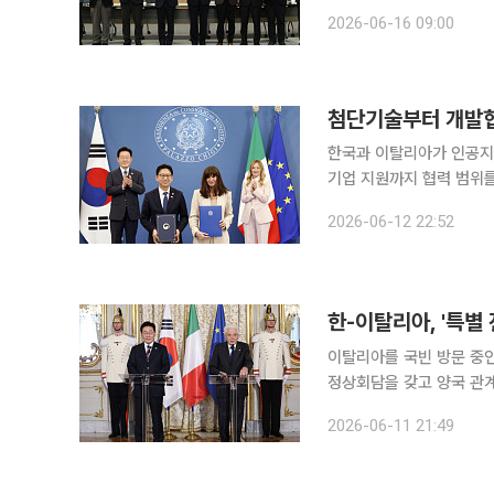
우드맥킨지와 서울 여의도 
2026-06-16 09:00
첨단기술부터 개발협
한국과 이탈리아가 인공지능
기업 지원까지 협력 범위를 넓히는데 뜻을 모았다.
아 국빈 방문을 계기로 개
2026-06-12 22:52
공인 분야 등 4건의 양해
한-이탈리아, '특별
이탈리아를 국빈 방문 중인
정상회담을 갖고 양국 관계
해 인공지능(AI), 방산,
2026-06-11 21:49
너지 안보, 기후위기 대응