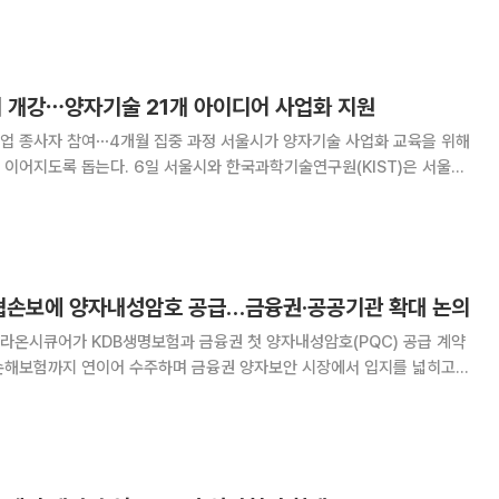
KoreaQuantum)'이 국제 양자 최
 개강⋯양자기술 21개 아이디어 사업화 지원
4개월 집중 과정 서울시가 양자기술 사업화 교육을 위해
울시와 한국과학기술연구원(KIST)은 서울창
'서울퀀텀캠퍼스 양자기술 사업화 과정' 개강식을 열고 예비창업자와 스타트
 21개 사업 아이템의 사업화를 본격 지원한다
협손보에 양자내성암호 공급…금융권·공공기관 확대 논의
업 라온시큐어가 KDB생명보험과 금융권 첫 양자내성암호(PQC) 공급 계약
협손해보험까지 연이어 수주하며 금융권 양자보안 시장에서 입지를 넓히고
을 체결했다고 20일 밝혔다. 현재 1