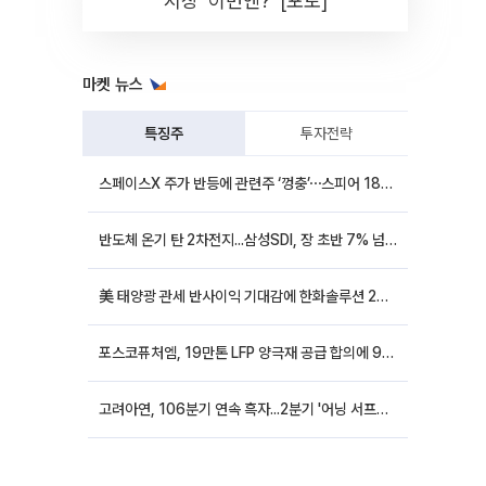
시장 '이번엔?' [포토]
마켓 뉴스
특징주
투자전략
스페이스X 주가 반등에 관련주 ‘껑충’⋯스피어 18%ㆍ에이치브이엠 12%↑
반도체 온기 탄 2차전지...삼성SDI, 장 초반 7% 넘게 껑충
美 태양광 관세 반사이익 기대감에 한화솔루션 20%대·OCI홀딩스 14%대 급등
포스코퓨처엠, 19만톤 LFP 양극재 공급 합의에 9%대 강세
고려아연, 106분기 연속 흑자...2분기 '어닝 서프라이즈'에 장 초반 12%대 강세