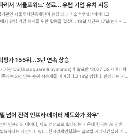
리서 '서울포워드' 성료… 유럽 기업 유치 시동
담기관인 서울투자진흥재단이 유럽 최대 기술 박람회 ‘비바테크
유럽 기업 유치를 위한 활동을 펼쳤다. 19일 재단은 17일(현지시간)
테크 공식 워크숍 세션에서 글로벌 기업 관계자와 투자자 350여 명이 참
회 ‘서울포워드(Seoul Forwa
학평가 155위…3년 연속 상승
 QS(Quacquarelli Symonds)가 발표한 ‘2027 QS 세계대학
하며 3년 연속 순위 상승세를 이어갔다고 18일 밝혔다. 한양대는 지난
로 4계단 상승했다. 2025년 162위, 2026년 159위에 이어 꾸준한 오
 1.8%
 모델 넘어 전력 인프라·데이터 제도화가 좌우"
 전력 인프라와 데이터, 제도 경쟁으로 확대되는 가운데 한국형 AI 전환
 나왔다. 한국경제인협회는 글로벌 에너지컨설팅 기관