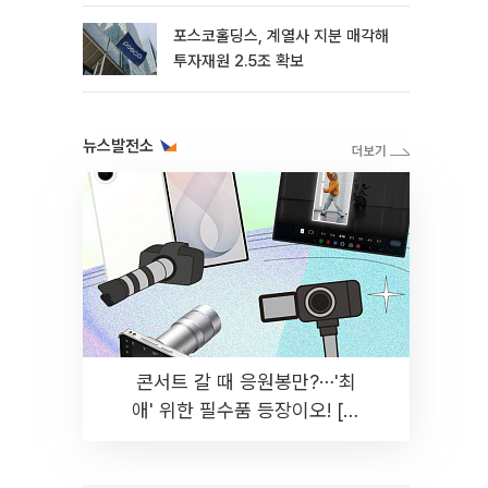
포스코홀딩스, 계열사 지분 매각해
투자재원 2.5조 확보
뉴스발전소
콘서트 갈 때 응원봉만?⋯'최
애' 위한 필수품 등장이오! [솔
드아웃]