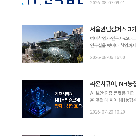
2026-08-07 09:01
환 검증 플랫폼 '코리아퀀텀(
서울퀀텀캠퍼스 3기
예비창업자·연구자·스타트업 종사자 참여⋯
연구실을 벗어나 창업까지 이어지도록 돕는다. 6일 서
업허브 공덕에서 제3기 
2026-08-06 16:00
업 종사자 30명이 제안한
라온시큐어, NH농
AI 보안·인증 플랫폼 기
을 맺은 데 이어 NH농
있다. 라온시큐어는 NH농협손해보험이 추진하는 ‘고객 중심 디지털 채널 전환 구축’ 사업에 PQC
2026-07-20 10:20
보안 체계를 공급하는 계약