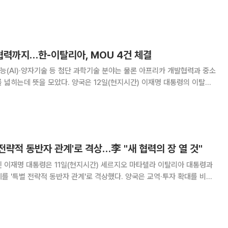
FKI타워 컨퍼런스센터에서 '글로벌 AI 전환과 산업 대응 전략' 세미나를
개최했다고 16일 밝혔다. 김창범 한경협 상근부회장은 개회사
력까지…한-이탈리아, MOU 4건 체결
(AI)·양자기술 등 첨단 과학기술 분야는 물론 아프리카 개발협력과 중소
 양국은 12일(현지시간) 이재명 대통령의 이탈리
발협력, 첨단 과학기술·정보통신기술(ICT), 사회연대경제, 중소기업·소상
각서(MOU)를 체결했다. 기존 경제
 전략적 동반자 관계'로 격상…李 "새 협력의 장 열 것"
 이재명 대통령은 11일(현지시간) 세르지오 마타렐라 이탈리아 대통령과
를 '특별 전략적 동반자 관계'로 격상했다. 양국은 교역·투자 확대를 비롯
 우주항공, 첨단바이오 등 미래 산업 분야 협력을 강화하고 공급망 안정과 에
 등 글로벌 현안에서도 공조를 확대