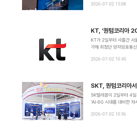
2026-07-02 15:08
연 협력체계를 만들어가고 
KT, ‘퀀텀코리아 
KT가 2일부터 사흘간 서
가해 최첨단 양자암호통신 
용한 양자암호통신 서비스 실증사례도 확인할 
2026-07-02 10:45
최하는 국내 대표 양자 기술
SKT, 퀀텀코리아서
SK텔레콤이 2일부터 4일
‘AI·6G 시대를 대비한
개했다. 류탁기 SKT 네트워
2026-07-02 10:36
텀코리아는 과학기술정보통