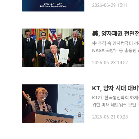
부터 4년 연속 퀀텀 코리아 총괄 주관기관을 
2026-06-29 15:11
며 국내 최초 양자정보공
美, 양자패권 전면전
中 추격 속 양자컴퓨터 경
NASA·국방부 등 총동원
행보에 나섰다. 22일(현지시간) 월스트리트저널(WSJ)에 따르면 도널드 트럼프 미국 대통령은 첨
2026-06-23 14:52
단 양자컴퓨터 개발 촉진
KT, 양자 시대 대비
KT가 ‘한국통신학회 하계
위한 미래 네트워크 보안 구
양자 기술을 적용하는 것이다. 이번 행사는 산·학·연 전문가들이 최신 ICT 연구 성과
2026-06-21 09:28
공유하는 학술 발표회다.