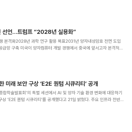
맡고 있다. 행사 기간 성균관대는 전시 부스를 운영하
학과의 교육과정과 연구 성과를 소개한다
 선언…트럼프 “2028년 실용화”
쟁 본격화2028년 과학 연구 활용 목표2031년 양자내성암호 전면 도입
 공급망 구축 미국이 양자컴퓨터 개발 경쟁에서 중국에 앞서고자 본격적인
과 신기술에 따른 보안 위협에 대응하는 내용
한 미래 보안 구상 ‘E2E 퀀텀 시큐리티’ 공개
종합학술발표회’의 특별 세션에서 AI 및 양자 기술 환경 변화에 대응하기
상 ‘E2E 퀀텀 시큐리티’를 공개했다고 21일 밝혔다. 주요 인프라 전반에
와 혁신 기술을
 제주 해비치 호텔&리조트에