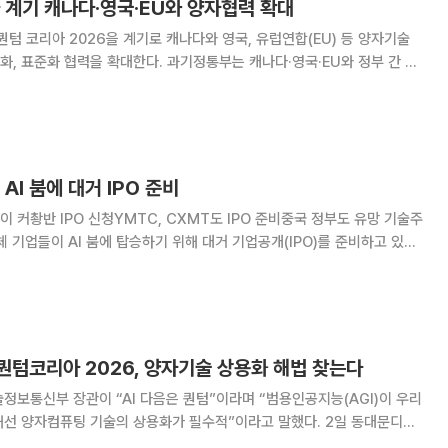
 계기 캐나다·영국·EU와 양자협력 확대
 코리아 2026을 계기로 캐나다와 영국, 유럽연합(EU) 등 양자기술
대한다. 과기정통부는 캐나다·영국·EU와 정부 간 대
고 양자기술 공동연구와 인력교류, 산업화, 표준화, 실증 협력 방안을
의했다고 3일 밝혔다. 이번 협력은 주요국의 기술패권 경쟁이 치
AI 붐에 대거 IPO 준비
 커촹반 IPO 신청YMTC, CXMT도 IPO 준비중국 정부도 유망 기술주
 기업들이 AI 붐에 탑승하기 위해 대거 기업공개(IPO)를 준비하고 있다.
글로벌타임스에 따르면 상하이증권거래소는 전날 실리콘 광반도체 기업 시허
전용 거래 시장) 상장 신청을 받
…퀀텀코리아 2026, 양자기술 상용화 해법 찾는다
정보통신부 장관이 “AI 다음은 퀀텀”이라며 “범용인공지능(AGI)이 우리
양자컴퓨팅 기술의 상용화가 필수적”이라고 말했다. 2일 동대문디자
 ‘퀀텀코리아 2026’에서 배 부총리는 “최근 퀀텀 얼라이언스를 통해 산학