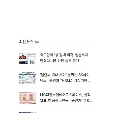
최신 뉴스
축구협회 '성 접대 의혹' 일본까지
번졌다…日 심판 실명 공개
'불안과 기대 사이' 널뛰는 SK하이
닉스…증권가 "HBM4·LTA 기반 펀
터멘털 견고"
LIG디펜스앤에어로스페이스, 실적
발표 후 급락→반등⋯증권가 “28년
까지 튼튼”