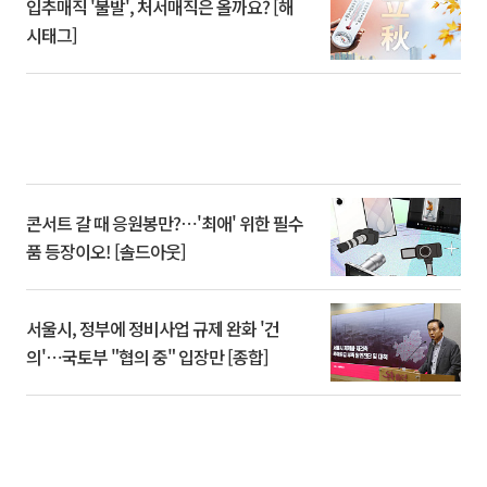
입추매직 '불발', 처서매직은 올까요? [해
시태그]
콘서트 갈 때 응원봉만?⋯'최애' 위한 필수
품 등장이오! [솔드아웃]
서울시, 정부에 정비사업 규제 완화 '건
의'⋯국토부 "협의 중" 입장만 [종합]