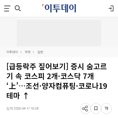
이투데이
마켓
일반
[급등락주 짚어보기] 증시 숨고르
기 속 코스피 2개·코스닥 7개
‘上’…조선·양자컴퓨팅·코로나19
테마 ↑
입력 2026-04-17 16:28