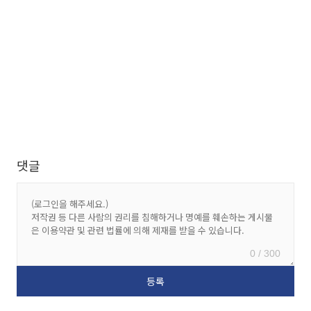
댓글
0 / 300