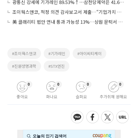
광통신 강세에 기가레인 89.53%↑⋯삼천당제약은 41.67%↓
조이웍스앤코, 적정 의견 감사보고서 제출…“기업가치 제고에 최선”
美 클래리티 법안 연내 통과 가능성 13%…상원 문턱서 제동
#조이웍스앤코
#기가레인
#아이씨티케이
#진원생명과학
#STX엔진
0
0
0
0
좋아요
화나요
슬퍼요
추가취재 원해요