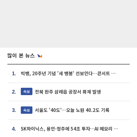
많이 본 뉴스
빅뱅, 20주년 기념 '새 뱅봉' 선보인다⋯콘서트 앞두고 팝업 개최
1.
전북 완주 삼례읍 공장서 화재 발생
속보
2.
서울도 '40도'…오늘 노원 40.2도 기록
속보
3.
SK하이닉스, 용인·청주에 54조 투자…AI 메모리 생산기지 키운다
4.