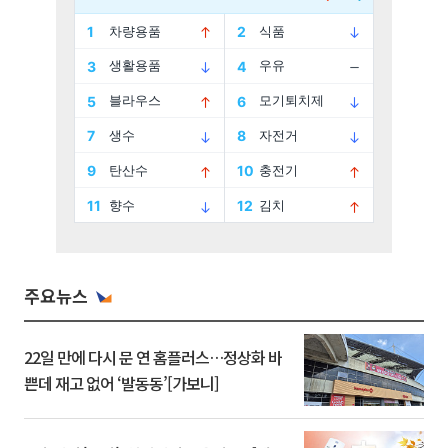
주요뉴스
22일 만에 다시 문 연 홈플러스…정상화 바
쁜데 재고 없어 ‘발동동’[가보니]