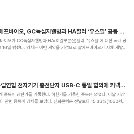
림 스카이문스테크놀로지 이노시스 인포마크 에스에프에이 메디콕스 대보마
이션 SG 베노홀딩스 앤씨앤 전진바이오팜 폴
알에프텍 자회사 알에프바이오, GC녹십자웰빙과 HA필러 ‘유스필’ 공동 판매 계약 체결
바이오가 GC녹십자웰빙과 HA(히알루론산)필러 ‘유스필’에 대한 국내 공
 기점으로 알에프바이오가 자체 개발한
판매 확대는 물론 긴밀한 파트너십을 구축해 나갈 예정이다. 알에프바이오
너지를 극대화해 국내 필러시장에서 입지를
[개미천국&지옥] 유럽연합 전자기기 충전단자 USB-C 통일 합의에 커넥터 관련주 상승세
 종목이 상한가를 기록했다. 하한가를 기록한 종목은 없었다. 이날 시장
터 관련 종목이 강세를 보였다. 신화콘텍은 전날보다 15.36%(1060원)
감했다. 제이앤티씨는 5.47%(310원) 올라 5980원에 거래를 마쳤다.
, 노트북 등에 필