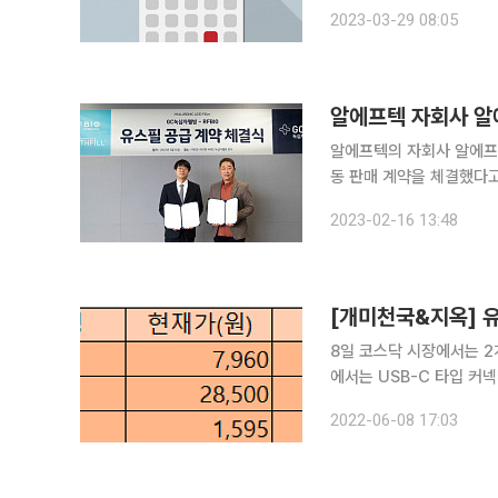
크 제이오 CNT85 광
2023-03-29 08:05
그네틱 윌링스 이엔코퍼레
알에프텍의 자회사 알에프
동 판매 계약을 체결했다고 16일 밝혔다. 양사는 이번 계약을
HA필러 유스필의 국내 
2023-02-16 13:48
는 GC녹십자웰빙과의 시
8일 코스닥 시장에서는 2개
에서는 USB-C 타입 커넥
오른 7960원에 거래를 마
2022-06-08 17:03
신화콘텍은 휴대폰, 태블릿