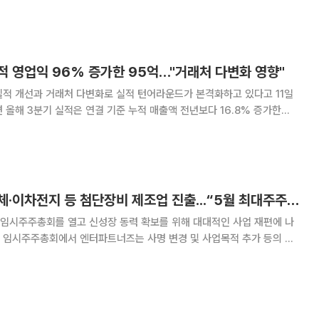
억 원의 투자로 지분
적 영업익 96% 증가한 95억…"거래처 다변화 영향"
실적 개선과 거래처 다변화로 실적 턴어라운드가 본격화하고 있다고 11일
96% 증가한 95억 원을 기록했다. 이 기간 당기순이익은 68억 원이다. 알
TA(휴대폰충전기), DLC(
엔터파트너즈, 반도체·이차전지 등 첨단장비 제조업 진출...“5월 최대주주 및 사명 변경”
 임시주주총회를 열고 신성장 동력 확보를 위해 대대적인 사업 재편에 나
업목적은 △2차전지 장비 제조 및 판매업 △반도체 장비 제조 및 판매업
 판매업 등이다. 이와 함께 이정기 한주하이