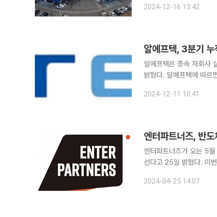
2024-12-16 13:42
업 다각화를 위해 약 150
알에프텍, 3분기 누
알에프텍은 종속 자회사 
밝혔다. 알에프텍에 따르면 올해 3분기 실적은 연결 기준 누적 매출액 전년보다 16.8% 증가한
2801억 원, 영업이익은 
2024-12-11 10:41
에프텍 측은 "주력 제품인 
엔터파트너즈가 오는 5월
선다고 25일 밝혔다. 이번 임시주주총회에서 엔터파트너즈는 사명 변경 및 사업목적 추가 등의 안
건을 다룬다. 추가되는 사
2024-04-25 14:07
△디스플레이 장비 제조 및