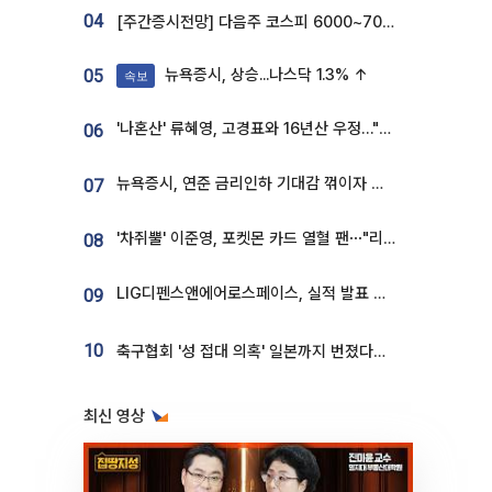
04
[주간증시전망] 다음주 코스피 6000~7000⋯“外人 수급은 정책이 변수”
뉴욕증시, 상승...나스닥 1.3% ↑
05
속보
'나혼산' 류혜영, 고경표와 16년산 우정…"자취방서 부모님과 마주쳐"
06
뉴욕증시, 연준 금리인하 기대감 꺾이자 상승...S&P500 사상 최고치 [종합]
07
'차쥐뿔' 이준영, 포켓몬 카드 열혈 팬⋯"리셀러 처단할 것"
08
LIG디펜스앤에어로스페이스, 실적 발표 후 급락→반등⋯증권가 “28년까지 튼튼”
09
10
축구협회 '성 접대 의혹' 일본까지 번졌다…日 심판 실명 공개
최신 영상