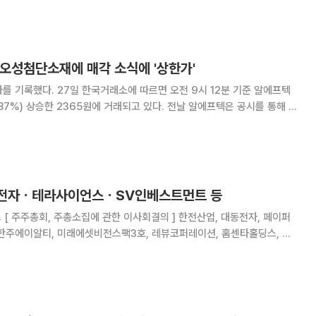
모 수주 계약 체결 임박설이 돌며 기
 오성첨단소재에 매각 소식에 '상한가'
면 오전 9시 12분 기준 알에프텍
승한 2365원에 거래되고 있다. 전날 알에프텍은 공시를 통해 최
변경된다고 밝혔다. 오성첨단소재는 알에프스탠다드, 이진형 대표가 보유
492만446주를 인수한다. 인수 금
동전자ㆍ테라사이언스ㆍSV인베스트먼트 등
페이퍼
 한주에이알티, 미래에셋비전스팩3호, 레뷰코퍼레이션, 홈센타홀딩스, 보
디, SV인베스트먼트, 빌리언스, 엑시온그룹, 푸른소나무, 알에프텍, 대신
시법인 지정 ] 테라사이언스