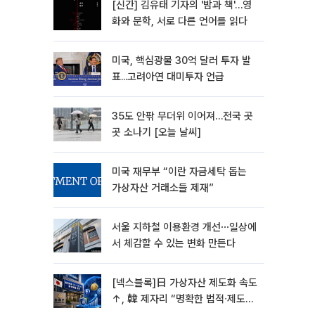
[신간] 김유태 기자의 '밤과 책'…영
화와 문학, 서로 다른 언어를 읽다
미국, 핵심광물 30억 달러 투자 발
표...고려아연 대미투자 언급
35도 안팎 무더위 이어져…전국 곳
곳 소나기 [오늘 날씨]
미국 재무부 “이란 자금세탁 돕는
가상자산 거래소들 제재”
서울 지하철 이용환경 개선⋯일상에
서 체감할 수 있는 변화 만든다
[넥스블록]日 가상자산 제도화 속도
↑, 韓 제자리 “명확한 법적∙제도적