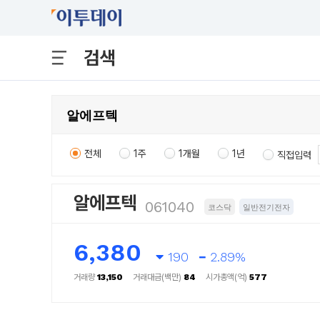
검색
전체
1주
1개월
1년
직접입력
알에프텍
061040
코스닥
일반전기전자
6,380
190
2.89%
거래량
13,150
거래대금(백만)
84
시가총액(억)
577