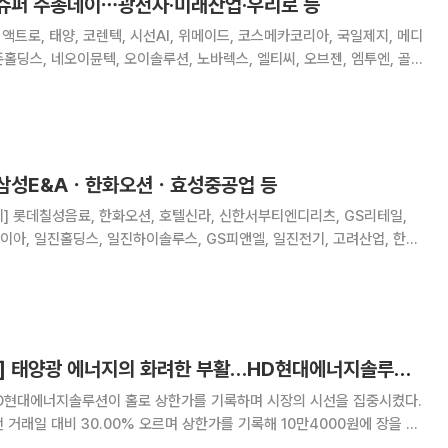
 슈퍼 주총데이⋯광전자·미래산업·우리로 등
액트로, 태양, 코렌텍, 시선AI, 위메이드, 코스메카코리아, 국일제지, 메디
존홀딩스, 네오이뮨텍, 오이솔루션, 노바렉스, 엘티씨, 오브젠, 엠투엔, 골프
과학, 우리로, 신테카바이오, 티플랙스, 에코글로우, 노바텍, 윈팩, 삼진,
바이오메트릭스, 인터플
 삼성E&Aㆍ한화오션ㆍ효성중공업 등
다이아, 일진홀딩스, 일진하이솔루스, GS피앤엘, 일진전기, 고려산업, 한솔
코크렙, 미원에스씨, 효성중공업, 롯데정밀화학, 효성화학, 롯데하이마트,
, 삼성생명, 삼성카드, LG디
[급등락주 짚어보기] 태양광 에너지의 화려한 부활…HD현대에너지솔루션 '上'
HD현대에너지솔루션이 홀로 상한가를 기록하며 시장의 시선을 집중시켰다.
거래일 대비 30.00% 오르며 상한가를 기록해 10만4000원에 장을 마
생 에너지 보조금 정책 유지 소식과 글로벌 태양광 모듈 수요 회복 전망이