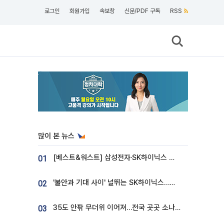
로그인
회원가입
속보창
신문/PDF 구독
RSS
많이 본 뉴스
[베스트&워스트] 삼성전자·SK하이닉스 밀린 한 주…상상인증권은 85% 급등
01
'불안과 기대 사이' 널뛰는 SK하이닉스…증권가 "HBM4·LTA 기반 펀터멘털 견고"
02
35도 안팎 무더위 이어져…전국 곳곳 소나기 [오늘 날씨]
03