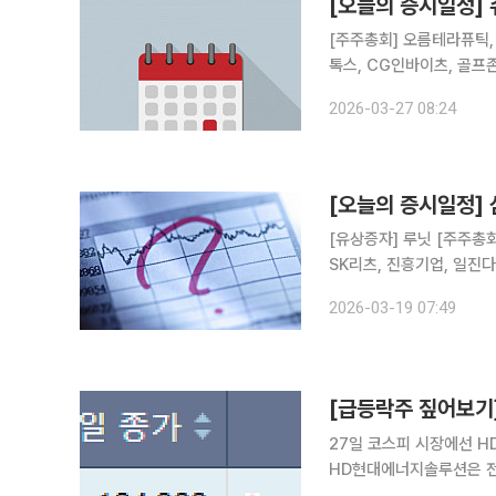
[오늘의 증시일정]
[주주총회] 오름테라퓨틱, 
톡스, CG인바이츠, 골프
존, 바이오스마트, 그린생명
2026-03-27 08:24
에이텀, 제이티, 유니온
[오늘의 증시일정]
[유상증자] 루닛 [주주총회] 롯데칠성음료, 한화오션, 호텔신라, 신한서부티엔디리츠, GS리테일,
SK리츠, 진흥기업, 일진
홈데코, 하이스틸, 이리츠
2026-03-19 07:49
송원산업, 한국수출포장공업
27일 코스피 시장에선 
HD현대에너지솔루션은 전 
감했다. 최근 미국의 신재