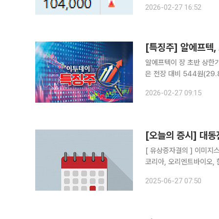
2026-02-27 16:52
촉매제가 됐다. 특히 대규
[특징주] 알에프텍,
알에프텍이 장 초반 상한가를 기록했다. 27일 한국거래소에 따르
은 전장 대비 544원(29.87%) 상
대주주가 오성첨단소재로 
2026-02-27 09:15
하고 있던 알에프텍 주식 
[오늘의 증시] 대
[ 유상증자결의 ] 이미지스 [ 주주총회, 주총소집에 관한 이사회결의 ] 한전산업, 대동전자, 
코리아, 오리엔트바이오,
광산업, 지아이텍, 디와이
2025-06-27 07:50
정보통신 [ 불성실공