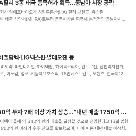
HA필러 3종 태국 품목허가 획득…동남아 시장 공략
회사 알에프바이오가 히알루론산(HA) 필러 브랜드 ‘유스필
종에 대해 태국 식약처(MHRA)로부터 품목허가를 획득해 본격적인 동남아시아
‘유스필 파인(Fine)’ 제품까지
비엘팜텍·LIG넥스원·알테오젠 등
고려제약, 파인디지털, 하이텍팜, 하이록코리아, 안트로젠, 삼천리자전거,
, 이노뎁, 앱코, 키움제11호스팩, TS인베스트먼트, 모헨즈, 한국제12호
5호스팩, 흥구석유, 한국제14호스팩, 로보스타, 동국제약, 퓨런티어, 엠
, 엑시온그룹, 이수앱지스, 대
알에프텍, 자회사 150억 투자 7배 이상 가치 상승…“내년 매출 1750억 기대”
텍이 올해 약 640억 원의 매출을 달성할 것으로 전망한다고 16일 밝혔
 2022년 12월 사