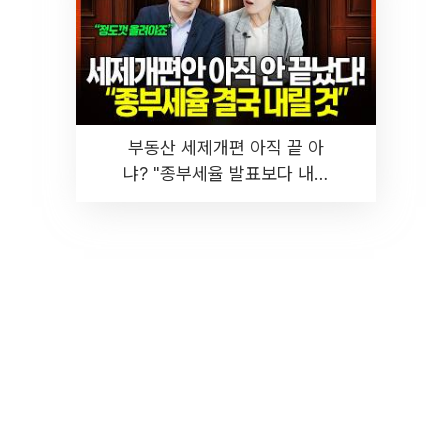
부동산 세제개편 아직 끝 아
냐? "종부세율 발표보다 내릴
것" 장기거주·양도세 전망 I 집
땅지성 I 김인만, 진미윤