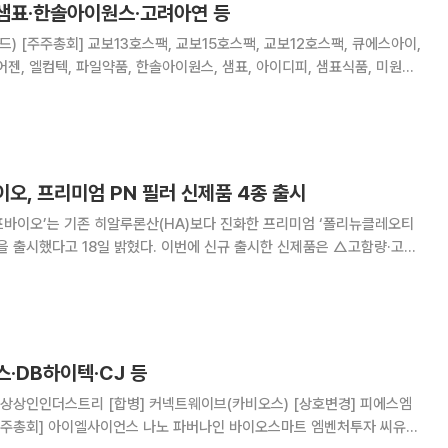
 샘표·한솔아이원스·고려아연 등
 큐에스아이,
어젠, 엘컴텍, 파일약품, 한솔아이원스, 샘표, 아이디피, 샘표식품, 미원화
일제당, EDGC,GH신소재,HLB
그린홀딩스, KC코트
오, 프리미엄 PN 필러 신제품 4종 출시
프바이오’는 기존 히알루론산(HA)보다 진화한 프리미엄 ‘폴리뉴클레오티
 밝혔다. 이번에 신규 출시한 신제품은 △고함량·고용
스필 PN’ △PN과 리도카인을 융합해 시술 시, 통증감소 효과가 있는 ‘유
’ △PN과 HA를 복합해 피부를
스·DB하이텍·CJ 등