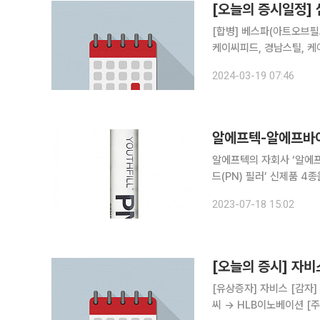
[오늘의 증시일정]
[합병] 베스파(아트오브필드) [주주총회] 교보13호스팩, 교보15호스팩, 교보12호스팩,
케이씨피드, 경남스틸, 케
학, 롯데리츠, 고려아연, 교보14호스팩 [감사보고서제출기한] CJ제
2024-03-19 07:46
바이오스텝,HLB제약,KC
알에프텍-알에프바이
알에프텍의 자회사 ‘알에
드(PN) 필러’ 신제품 4종을 출시했다고 18일
량의 PN 단독 필러인 ‘유
2023-07-18 15:02
스필 PN with 리도카인
[오늘의 증시] 자비
[유상증자] 자비스 [감자] 상상인인더스트리 [합병] 커넥트웨이브(카비오스) [상호변경] 피에스엠
씨 → HLB이노베이션 [주주총회] 아이엘사이언스 나노 파버나인 바이오스마트 엠벤처투자 씨유테