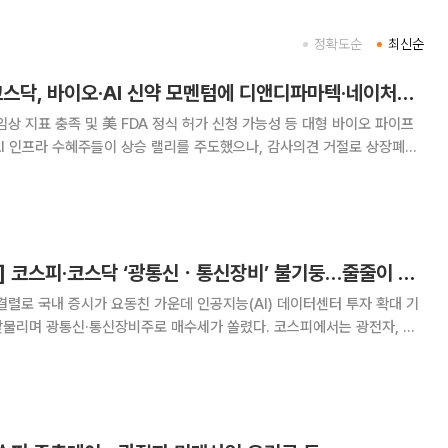
정확도순
최신순
[베스트&워스트] 코스닥, 바이오·AI 신약 모멘텀에 디앤디파마텍·네이처셀 급등
임상 지표 충족 및 美 FDA 정식 허가 신청 가능성 등 대형 바이오 파이프
I 인프라 수혜주들이 상승 랠리를 주도했으나, 감사의견 거절로 상장폐지
적된 관리종목들은 큰 폭으로 하락했다. 30일 한국거래소에 따르
코스닥 지수는 지난주보다 86.33포
[급등락주 짚어보기] 코스피‧코스닥 ‘광통신ㆍ통신장비’ 불기둥…줄줄이 상한가
결렬로 국내 증시가 요동친 가운데 인공지능(AI) 데이터센터 투자 확대 기
맞물리며 광통신·통신장비주로 매수세가 쏠렸다. 코스피에서는 광전자, 티
 상한가를 기록했고, 코스닥에서도 기산텔레콤·우리넷·우리로 등 관련 종목
이 줄줄이 가격제한폭까지 올랐다. 13일 코스피 시장에서 상한가를