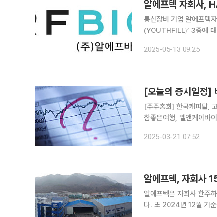
알에프텍 자회사, 
통신장비 기업 알에프텍자
(YOUTHFILL)’ 3
시장 공략에 나선다. 13일 알에프바이오 관계자는 “2월 ‘유스필 쉐입(Shape)’ 허가를 시작으로, 최
2025-05-13 09:25
근 ‘유스필 딥(Deep)’과 
[오늘의 증시일정] 
[주주총회] 한국캐피탈, 
참좋은여행, 엘앤케이바이오
스팩, 에스티아이, 한국제1
2025-03-21 07:52
에프엠코리아, 나이스디앤비
알에프텍은 자회사 한주하이
다. 또 2024년 12월 기준 800억 원 이상의 수주 잔고를 확보했으며, 이에 따른 내년 매출 예상치
는 약 1750억 원으로 기대된다. 1998년에 설립된 한주하이텍은 알에프텍이 지난