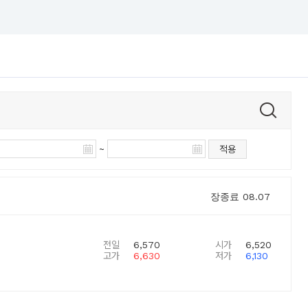
~
적용
장종료
08.07
전일
6,570
시가
6,520
고가
6,630
저가
6,130