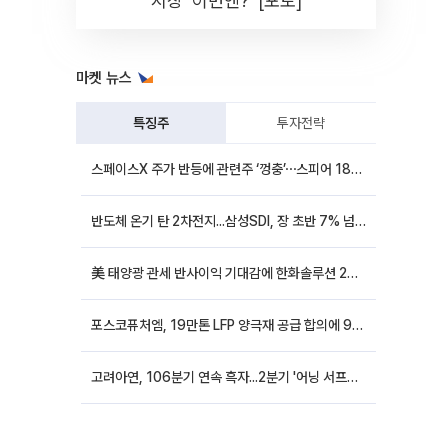
시장 '이번엔?' [포토]
마켓 뉴스
특징주
투자전략
스페이스X 주가 반등에 관련주 ‘껑충’⋯스피어 18%ㆍ에이치브이엠 12%↑
반도체 온기 탄 2차전지...삼성SDI, 장 초반 7% 넘게 껑충
美 태양광 관세 반사이익 기대감에 한화솔루션 20%대·OCI홀딩스 14%대 급등
포스코퓨처엠, 19만톤 LFP 양극재 공급 합의에 9%대 강세
고려아연, 106분기 연속 흑자...2분기 '어닝 서프라이즈'에 장 초반 12%대 강세