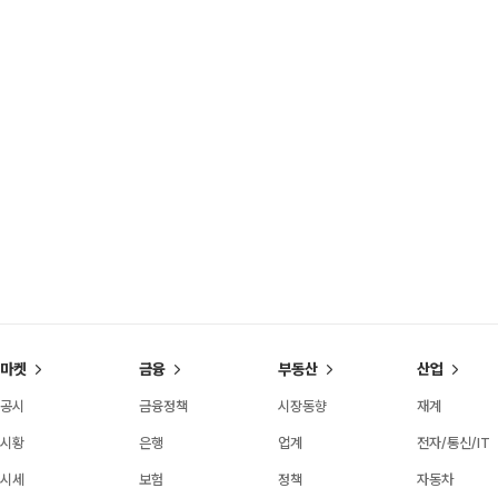
마켓
금융
부동산
산업
공시
금융정책
시장동향
재계
시황
은행
업계
전자/통신/IT
시세
보험
정책
자동차