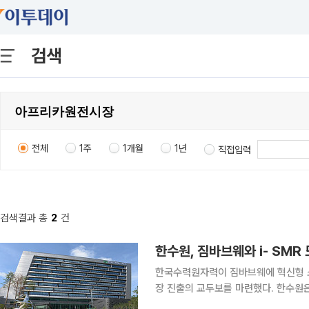
검색
전체
1주
1개월
1년
직접입력
검색결과 총
2
건
한수원, 짐바브웨와 i- SMR
한국수력원자력이 짐바브웨에 혁신형 소
장 진출의 교두보를 마련했다. 한수원은 22일 방사선보건원에서 짐바브웨 교육혁신연구개발센터
(CEIRD)와 업무협약을 맺고, i-S