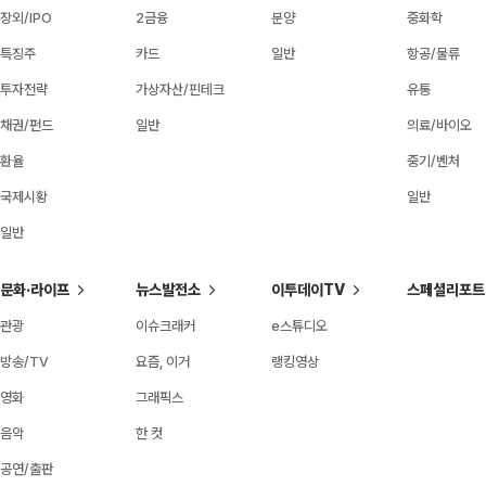
장외/IPO
2금융
분양
중화학
특징주
카드
일반
항공/물류
투자전략
가상자산/핀테크
유통
채권/펀드
일반
의료/바이오
환율
중기/벤처
국제시황
일반
일반
문화·라이프
뉴스발전소
이투데이TV
스페셜리포트
관광
이슈크래커
e스튜디오
방송/TV
요즘, 이거
랭킹영상
영화
그래픽스
음악
한 컷
공연/출판