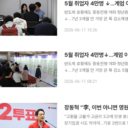
5월 취업자 4만명 ↓...계엄 
반도체 호황에도 중동전쟁 여파·청년층 
↓...7년 3개월 만 가장 큰 폭 감소
5월 취업자 수가 전년 동월 대비 4만 
2026-06-11 10:26
호황이지만, 중동전쟁 여파로 제조업 
5월 취업자 4만명↓...계엄 
반도체 호황에도 중동전쟁 여파·청년층 
↓...7년 3개월 만 가장 큰 폭 감소 5월 취업자 수가 전년 동월 대비 4만 명 줄면서 1년 5개월 만에
감소세로 돌아섰다. 반도체 업계가 호
2026-06-11 08:21
청년 고용
장동혁 “李, 이번 아니면 영
“고환율·고물가·고금리 3고에 민생 붕
장기집권 시도 막아야…기호 2번으로 힘 모아달라” 장동혁 국민의힘 대표는