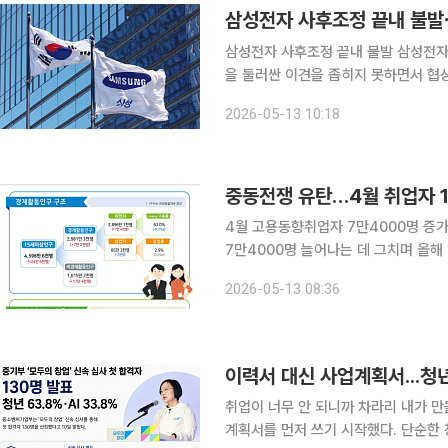
삼성전자 사후조정 끝내 불발 삼성전자 노사가 임금협상 사후조정 마지막 날에도 성과급 지급 기준
을 둘러싼 이견을 좁히지 못하면서 협
회에서 12일 오전부터 13일 새벽까지
2026-05-13 10:18
못했습니다. 노조는 성과급 상한 폐지
중동전쟁 유탄…4월 취업자 
4월 고용동향취업자 7만4000명 증가…2024년 12
7만4000명 늘어나는 데 그치며 올해
유가, 소비심리 하락 등이 고용 둔화에 일부 영향을 
2026-05-13 08:36
한 '4월 고용동향'에 따르면 지난달 1
이력서 대신 사업계획서...청년
취업이 너무 안 되니까 차라리 내가 만들어보자는 생각이
계획서를 먼저 쓰기 시작했다. 단순한