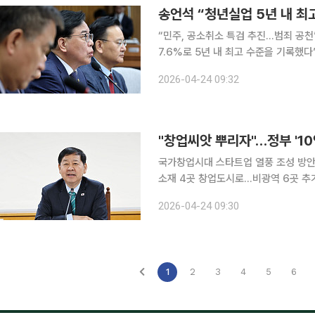
송언석 “청년실업 5년 내 
“민주, 공소취소 특검 추진…범죄 공천” 공세도 송언석 국민의힘 원내대표는 
7.6%로 5년 내 최고 수준을 기록했다”며 노
날 국회에서 열린 원내대책회의에서 “
2026-04-24 09:32
하락세”라며 “쉬었음 상태 청년이 66
"창업씨앗 뿌리자"…정부 '10
국가창업시대 스타트업 열풍 조성 방안
소재 4곳 창업도시로…비광역 6곳 추가 지정 정부가 대대적인 창업 지원을 통한 
역균형발전을 목표로 '스타트업 열풍' 
2026-04-24 09:30
1
2
3
4
5
6