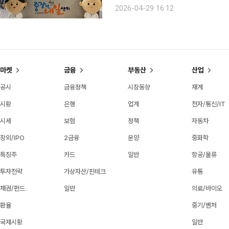
내일센터는 전국 12개소, 협력기관 2
2026-04-29 16:12
계, 직업기초역량 강화, 전직스쿨, 재
마켓
금융
부동산
산업
공시
금융정책
시장동향
재계
시황
은행
업계
전자/통신/IT
시세
보험
정책
자동차
장외/IPO
2금융
분양
중화학
특징주
카드
일반
항공/물류
투자전략
가상자산/핀테크
유통
채권/펀드
일반
의료/바이오
환율
중기/벤처
국제시황
일반