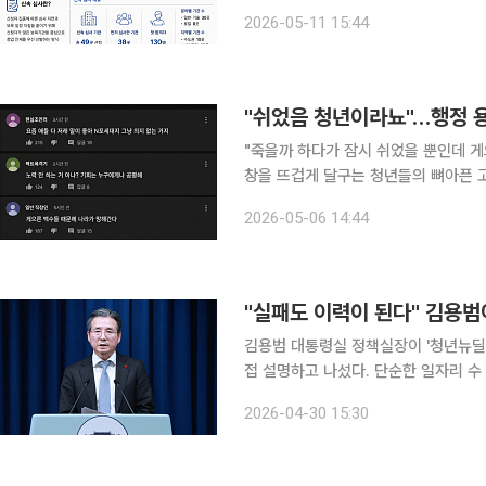
식이 맞물린 결과라는 분석이 나온다. 10일 중소벤처기업부의 ‘모두의 창업’ 신속 심사 첫 합격자 발
2026-05-11 15:44
표에서도 이런 흐름이 선명하게 드러났다
"쉬었음 청년이라뇨"…행정 
"죽을까 하다가 잠시 쉬었을 뿐인데 게으른 백수 취급을 받
창을 뜨겁게 달구는 청년들의 뼈아픈 고백입니다. 지금 한국 사회는 '쉬었음
러싼 청년들의 분노와 서글픔으로 가득 차 있는데요. 국가가 만든 이 행
2026-05-06 14:44
과 조롱의 언어가 되었을까요. 단순한 '
"실패도 이력이 된다" 김용범
김용범 대통령실 정책실장이 '청년뉴딜'
접 설명하고 나섰다. 단순한 일자리 수
계'에 정책의 초점이 맞춰져 있다. 김 실장이 청년 고용 문제에 직접 목소리를 낸 것은 이번이 처음이
2026-04-30 15:30
아니다. 관세협상 1차 마무리 이후 경