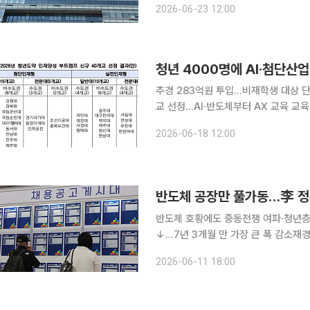
2026-06-23 12:00
딜 아카데미' 사업의 운영지원센터로 
청년 4000명에 AI·첨단산
추경 283억원 투입…비재학생 대상 
교 선정…AI·반도체부터 AX 교육 교육부가 대학과 기업이 함께 일자리 밖 청년 4000명에게 단기
집중교육과 취업 지원을 제공하는 '청년도
2026-06-18 12:00
부와 한국산업기술진흥원은 18일 '20
반도체 공장만 풀가동…李 정부
반도체 호황에도 중동전쟁 여파·청년층 
↓...7년 3개월 만 가장 큰 폭 감소
5월 취업자 수가 전년 동월 대비 4만 
2026-06-11 18:00
어 첫 취업자 수 감소다. 반도체 업계