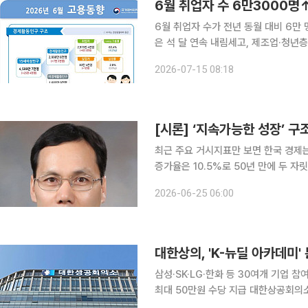
6월 취업자 수 6만3000명↑
6월 취업자 수가 전년 동월 대비 6만 
은 석 달 연속 내림세고, 제조업·청년층 부진도 이어졌다. 15일 
향'에 따르면, 지난달 15세 이상 취업
2026-07-15 08:18
다. 취업자 수는 올해 들어 3월까지 1
[시론] ‘지속가능한 성장’ 
최근 주요 거시지표만 보면 한국 경제는
증가율은 10.5%로 50년 만에 두 자
코스피는 활황이고 외신도 한국 경제의
2026-06-25 06:00
대한상의, 'K-뉴딜 아카데미
삼성·SK·LG·한화 등 30여개 기업 
최대 50만원 수당 지급 대한상공회의소가 삼성전자, SK하이닉스, LG, 한화 등 국내 주요 기업들과
손잡고 청년 취업 지원을 위한 대규모 인재 양성 사업에 나선