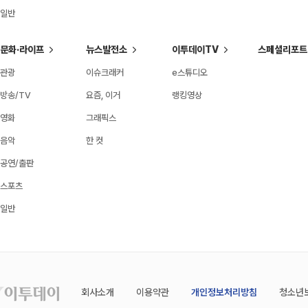
일반
문화·라이프
뉴스발전소
이투데이TV
스페셜리포트
관광
이슈크래커
e스튜디오
방송/TV
요즘, 이거
랭킹영상
영화
그래픽스
음악
한 컷
공연/출판
스포츠
일반
회사소개
이용약관
개인정보처리방침
청소년