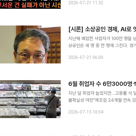
2026-07-21 11:32
높은 자살률, 청소년 자해 문제를 살
[시론] 소상공인 경제, AI로
지난해 폐업한 사업자가 100만 명을 넘
상공인은 세 명 중 한 명에 그친다. 
황의 지표가 아니다. 소상공인의 일하는 
2026-07-21 06:00
온라인 쇼핑몰 사장의 하루를 들여다보
6월 취업자 수 6만3000명↑
지난 달 취업자 늘었지만...고용률 석
불확실성 여전"제조업 24개월 연속 감소세...청년층 
대비 6만 명 넘게 늘면서 한 달 만에 
2026-07-15 10:04
조업·청년층 부진도 이어졌다. 1