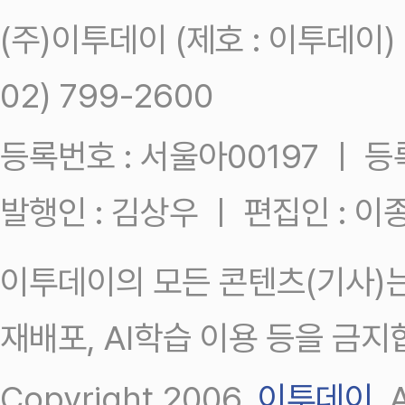
(주)이투데이 (제호 : 이투데이
02) 799-2600
등록번호 : 서울아00197 ㅣ 등록일
발행인 : 김상우 ㅣ 편집인 : 
이투데이의 모든 콘텐츠(기사)는
재배포, AI학습 이용 등을 금지
Copyright 2006.
이투데이
.