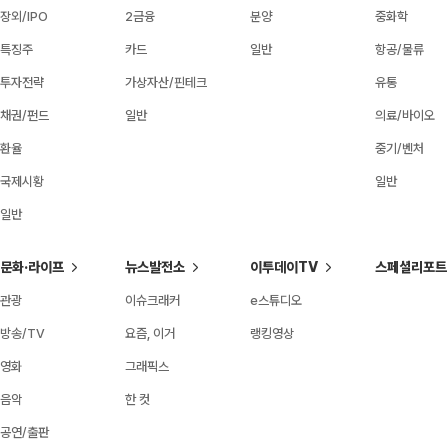
장외/IPO
2금융
분양
중화학
특징주
카드
일반
항공/물류
투자전략
가상자산/핀테크
유통
채권/펀드
일반
의료/바이오
환율
중기/벤처
국제시황
일반
일반
문화·라이프
뉴스발전소
이투데이TV
스페셜리포트
관광
이슈크래커
e스튜디오
방송/TV
요즘, 이거
랭킹영상
영화
그래픽스
음악
한 컷
공연/출판