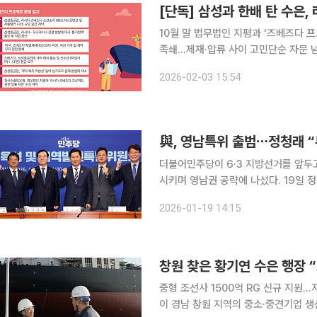
[단독] 삼성과 한배 탄 수은,
10월 말 법무법인 지평과 ‘즈베즈다 프로
족쇄…제재·압류 사이 고민단순 자문 넘어
출입은행이 러시아 즈베즈다 프로젝트와
2026-02-03 15:54
타났다. 삼성중공업이 러시아 측과 1조
與, 영남특위 출범⋯정청래 “
더불어민주당이 6·3 지방선거를 앞두
시키며 영남권 공략에 나섰다. 19일 정청래 민주당 대표는 국회 본관 당대표회의실에서 열린 영남인
재육성 및 지역발전특별위원회 발대식 
2026-01-19 14:15
의 출발점이자 핵심 동력”이라며 “가다
창원 찾은 황기연 수은 행장 
중형 조선사 1500억 RG 신규 지원…지역 경제 
이 경남 창원 지역의 중소·중견기업 생