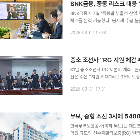
BNK금융, 중동 리스크 대응 
BNK금융이 7일 ‘중동발 부울경 산업
체계를 본격 가동했다. 원자재 수급 불
업을 지원하기 위한 조치다. 이번 TFT는 지주가 전략 수립과 대응 방향을 총괄하고, 현장 지원은
2026-04-07 17:34
BNK부산은행과 BNK경남은행이 맡는
중소 조선사 “RG 지원 체감
31일 중소조선사 RG 토론회 개최…현
산은·수은 “지원 확대”무보 95% 보증
형 조선사에 대한 선수금환급보증(RG
2026-03-31 17:31
왔다. 조선업계는 국책은행 중심 구조
무보, 중형 조선 3사에 540
한국무역보험공사(이하 무보)는 대한조선
억원 규모의 선수금환급보증(RG) 발급을 지원했다고 2