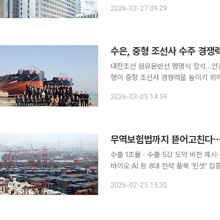
로 실적이 호전됐음에도 불구하고 신용
2026-03-27 09:29
담을 덜어주기 위
수은, 중형 조선사 수주 경쟁
대한조선 원유운반선 명명식 참석…안종혁 전
행이 중형 조선사 경쟁력을 높이기 위해 맞춤형 금융 
전남 해남 대한조선에서 열린 15만6
2026-03-05 14:59
명명식에 참석했다. 이번 
무역보험법까지 뜯어고친다⋯'역
수출 1조불ㆍ수출 5강 도약 비전 제시
바이오·AI 등 8대 전략 품목 '핀셋'
직접매입 신설 정부가 글로벌 통상 불확실성을 뚫고 올해 역대 최대 수출액인 7400억달러 달성과
2026-02-25 15:30
글로벌 수출 5강 도약을 위해 민관 합동