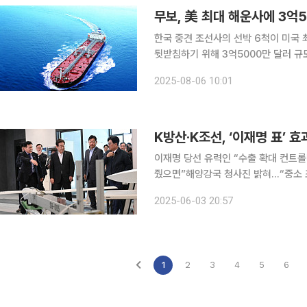
무보, 美 최대 해운사에 3억
한국 중견 조선사의 선박 6척이 미국
뒷받침하기 위해 3억5000만 달러 
증(RG)을 동시에 지원한다. 발주부터
2025-08-06 10:01
국내 조선업계의 대미(對美) 진출 확대
K방산·K조선, ‘이재명 표’ 
이재명 당선 유력인 “수출 확대 컨트롤타워 신설”방산업계 “기회·위협 동시에 마주…정부, 힘 실어
줬으면”해양강국 청사진 밝혀…“중소 조선사 강화, 
은 방산과 조선 등 전략산업에 대한 전
2025-06-03 20:57
공약에 관련 업계에선 수혜 효과 기대감
1
2
3
4
5
6