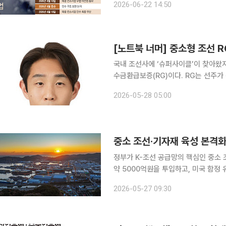
2026-06-22 14:50
건 이견을 좁히지 못했다. 조선업 진
[노트북 너머] 중소형 조선 
국내 조선사에 ‘슈퍼사이클’이 찾아왔
수금환급보증(RG)이다. RG는 선주가
때 인도하지 못하면 금융기관이 선수금
2026-05-28 05:00
에 RG가 있는 셈이다.
중소 조선·기자재 육성 본격화
정부가 K-조선 공급망의 핵심인 중소 
약 5000억원을 투입하고, 미국 함정 유지·
는 김정관 산업부 장관이 27일 부산 
2026-05-27 09:30
시찰하고, 중소조선 및 기자재 업계와