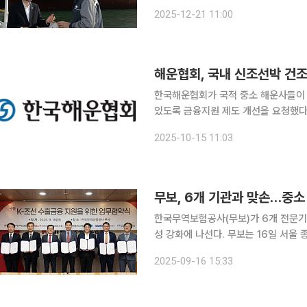
융 지원을 약속했다. 수주에 어려움을 겪는 중형 조선사를 위해선 대규모 선수금환급보증(RG) 지원
2025-12-21 11:00
해운협회, 국내 신조선박 건조
한국해운협회가 국적 중소 해운사들이 
있도록 금융지원 제도 개선을 요청했다. 해운협회는 14일 해양금융종합센터(KDB산업은행, 
출입은행, 한국무역보험공사)에 건의서
2025-10-15 11:03
다. 이번 건의는 국제해사기구(IMO
무보, 6개 기관과 맞손…중소
한국무역보험공사(무보)가 6개 전문기
성 강화에 나선다. 무보는 16일 서울 종로구 본사에서 한국중소조선공업협동조합 등 6개사와 함께
소형 조선사의 금융 접근성을 높이기 위한 다
2025-09-16 15:33
비롯해 한국선급, 주토인비엔지니어링, 