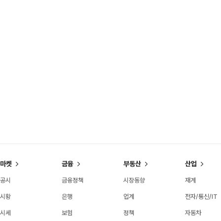
마켓
금융
부동산
산업
공시
금융정책
시장동향
재계
시황
은행
업계
전자/통신/IT
시세
보험
정책
자동차