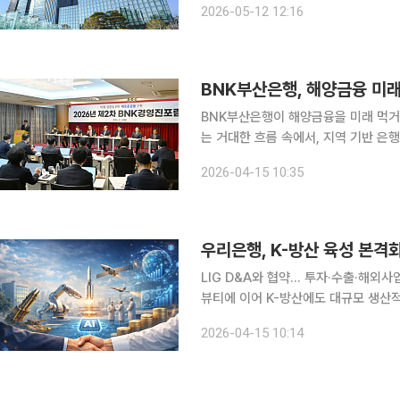
2026-05-12 12:16
밝혔다. 'Deal of the Y
BNK부산은행, 해양금융 미
BNK부산은행이 해양금융을 미래 먹거
는 거대한 흐름 속에서, 지역 기반 은행이
은 지난 14일 열린 BNK 경영진 포럼에
2026-04-15 10:35
표했다고 밝혔다. 계열사 대표와 그룹
우리은행, K-방산 육성 본격
LIG D&A와 협약… 투자·수출·해외사업 지
뷰티에 이어 K-방산에도 대규모 생산
출 유망 소비재 공급망 지원에서 출발
2026-04-15 10:14
범위를 넓히며 산업금융 허브로서의 입