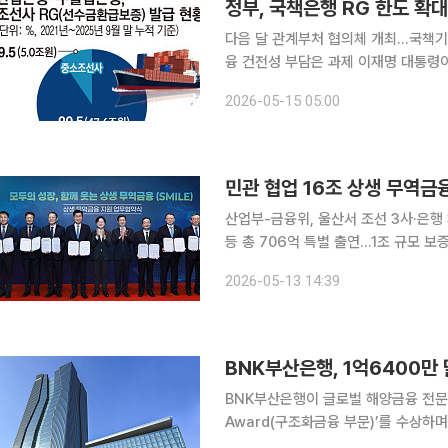
정부, 국책은행 RG 한도 확
다음 달 관계부처 협의체 개최…국책기
융 건전성 부담은 과제 이재명 대통령이 중소형 조선사의 선수금환급보증(RG) 문제와 관련해 정부
재정으로 위험을 분담하는 방안을 검
2026-05-15 05:00
다. 그간 중소 조선사들은 국책기관의 
민관 협업 16조 상생 무역금
산업부-금융위, 울산서 조선 3사·은행
등 총 706억 특별 출연…1조 규모 보
제…15조 수출금융 별도 가동 정부와 국내 대형 조선 3사, 주요 시중은행이 손을 맞잡고 자금난을
2026-05-13 14:39
겪고 있는 조선업 협력업체들을 위해 1
BNK부산은행, 1억6400만
BNK부산은행이 글로벌 해양금융 전문기관인
Award(구조화금융 부문)’를 수상하며 국
행은 12일 “세계 해양금융 분야에서 권위를