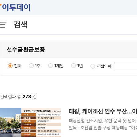
검색
전체
1주
1개월
1년
직접입력
검색결과 총
273
건
태광, 케이조선 인수 무산…이
태광산업 컨소시엄, 우협 문턱 못 넘
발목…조선업 진출 구상 제동태광 “아직 재도전 논의 이르다”
국 무산됐다. 태광산업·오성첨단소재 