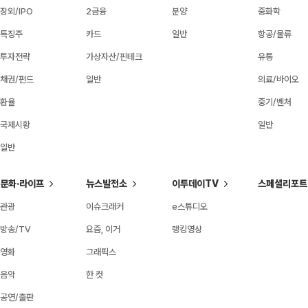
장외/IPO
2금융
분양
중화학
특징주
카드
일반
항공/물류
투자전략
가상자산/핀테크
유통
채권/펀드
일반
의료/바이오
환율
중기/벤처
국제시황
일반
일반
문화·라이프
뉴스발전소
이투데이TV
스페셜리포트
관광
이슈크래커
e스튜디오
방송/TV
요즘, 이거
랭킹영상
영화
그래픽스
음악
한 컷
공연/출판