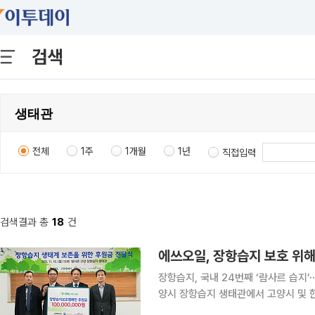
검색
전체
1주
1개월
1년
직접입력
검색결과 총
18
건
에쓰오일, 장항습지 보호 위해
장항습지, 국내 24번째 ‘람사르 습지’⋯생태계 보호 활동 지원
양시 장항습지 생태관에서 고양시 및 
을 전달했다고 밝혔다. 장항습지는 경기도 고양시 신평동과 장항동, 법곳동에 걸쳐 있는 한강 하구