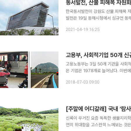
동서발전, 산불 피해목 자원화 
한국동서발전이 강원도 산불 피해목 자원
발전은 19일 동해시청에서 심규언 동
시 해안 방재림 생태관 조성 사업비 전달식’을 열었다. 이날 동서발전이
2021-04-19 16:25
으로, 강원도 산불 피해목을 발전 연
고용부, 사회적기업 50개 신
고용노동부는 3일 50개 기관을 사회
은 기업은 1978개로 늘어났다. 이번에 새롭게 인증받은 사회적업에는 장애인 등 이동약자를 위한
새로운 제주여행, 곤충생태계 복원을 
2018-07-03 09:00
신록이 우거진 요즘 독특한 생물지리학
연의 위대함을 고스란히 느껴보는 것은 