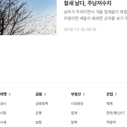
철새 날다, 주남저수지
날씨가 추워지면서 겨울 철새들이 제철
무렵이면 새들의 화려한 군무를 보기 
을 배경으로 날아오르는 엄청난 철새들이 산하를
2018-12-26 08:36
수지는 남쪽 지역의 특성대로 겨울에도
마켓
금융
부동산
산업
공시
금융정책
시장동향
재계
시황
은행
업계
전자/통신/IT
시세
보험
정책
자동차