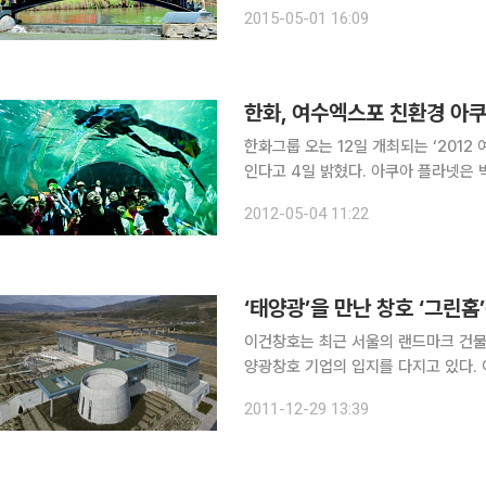
삭임, 세계와 어울림'을 주제로 죽녹원과 관방제림 일
2015-05-01 16:09
는 의전 중심의 개막행사 대신 MBC 
한화, 여수엑스포 친환경 아
한화그룹 오는 12일 개최되는 ‘201
인다고 4일 밝혔다. 아쿠아 플라넷은 박람회의 주제인 ‘살아있는 바다, 숨쉬는 연안’에 발 맞춰 친환
경 아쿠아리움으로 설계됐다. 지상 4층
2012-05-04 11:22
에는 태양광 발전설비를 설치해 해양
‘태양광’을 만난 창호 ‘그린홈
이건창호는 최근 서울의 랜드마크 건물
양광창호 기업의 입지를 다지고 있다.
윈(EAGON SOLARWIN)’을 론칭하며 BIPV사업에 뛰어들었다. BIPV는 건물의 외피를 구
2011-12-29 13:39
창호재와 지붕재 등에 태양광발전장치를