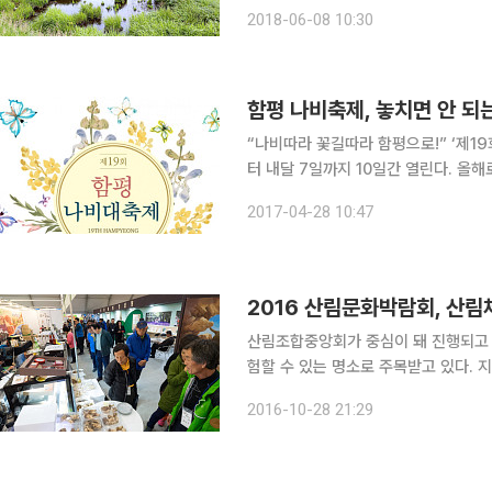
뉘며, 썰물 때 수심이 6m를 넘지 않
2018-06-08 10:30
계의 보고(寶庫)다. 한국관광공사가 
함평 나비축제, 놓치면 안 되
“나비따라 꽃길따라 함평으로!” ‘제1
터 내달 7일까지 10일간 열린다. 올해로 19회를 맞는 이번 함평 나비축제에서는 호랑나비를 비롯해
25종 15만 마리의 나비를 만날 수 있
2017-04-28 10:47
물과 야생화가 재배·전시되고 있는 친환
2016 산림문화박람회, 산림
산림조합중앙회가 중심이 돼 진행되고
험할 수 있는 명소로 주목받고 있다. 
20만명 이상의 관광객들이 이미 다녀
2016-10-28 21:29
산국화축제와 더불어 많은 인파가 몰릴