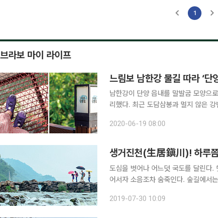
1
브라보 마이 라이프
느림보 남한강 물길 따라 ‘단
남한강이 단양 읍내를 말발굽 모양으로
리했다. 최근 도담삼봉과 멀지 않은 
고 있다. 잔잔한 남한강 물길 따라 걸으며 
2020-06-19 08:00
발 단양강 잔도 남한강변 만학천봉 절
생거진천(生居鎭川)! 하루쯤
도심을 벗어나 어느덧 국도를 달린다.
어서자 소음조차 숨죽인다. 숲길에서는
너울거리는 계절을 느낀다. 그리고 비
2019-07-30 10:09
다. 보탑사 삼층 목탑과 꽃 정원 생