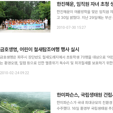
한진해운, 임직원 자녀 초청 
한진해운이 여름방학을 맞은 임직원 자
고 30일 밝혔다. 지난 29일에는 부산 주재 임직원 자녀들을 대상으로 경남 창녕의 우포늪 생태관
을, 30일에는 서울 주재 임직원 자녀
2010-07-30 15:27
체험 행사를 가졌다. 초등학생
금호생명, 어린이 철새탐조여행 행사 실시
금호생명은 파주시 장단반도 철새도래지에서 초등학생 70명을 대상으로 '어린이 
는 환경오염, 밀렵 등으로 인한 멸종위기 독수리 및 희귀철새를 보호하기 위한 취지로 마
이들에게 독수리를 비롯해 쇠두루미, 흑두루미 등 희귀철새 관찰 , DMZ 비디
2010-02-24 09:22
한미파슨스, 국립생태원 건립
한미파슨스가 국내 최대규모의 친환경 
수주했다. 16일 환경부 국립생태원 추진기획단에 따르면 충남 서천군 마서면 일원 약 99만8000