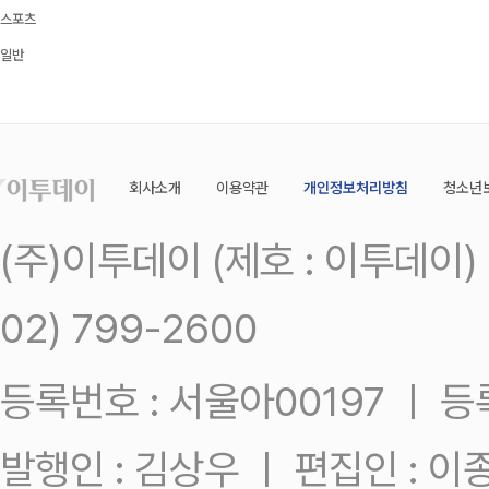
스포츠
일반
회사소개
이용약관
개인정보처리방침
청소년
(주)이투데이 (제호 : 이투데이
02) 799-2600
등록번호 : 서울아00197 ㅣ 등록일
발행인 : 김상우 ㅣ 편집인 : 