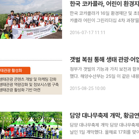
한국 코카콜라, 어린이 환경
한국 코카콜라가 16일 환경재단 및 
카콜라 어린이 그린리더십 4차 과정'을 진행하
이 그린리더십'은 한국 코카콜라가 20
2016-07-17 11:11
으로 어린이들에게 습지 탐사를 통해 
갯벌 복원 통해 생태 관광·어
정부가 갯벌의 기능과 가치 보전과 함
했다. 해양수산부는 25일 이 같은 내용을 담은 ‘갯벌 복원을 통한 자원화 종합계획’을 25일 국무회
의에 보고했다. 해수부는 △갯벌복원으로 해양생태계 건강성 회복 △생태관광과 지역경제 활성화
2015-08-25 10:00
△친환경 갯벌어업을 통한 어가소득 증
담양 대나무축제 개막, 황금
담양 대나무축제 개막 담양 대나무축제 개막 담양 대나
날인 1일 개막했다. 올해로 17회를 맞이한 이번 담양 대나무축제는 이날 개막해 5일까지 '대숲의 속