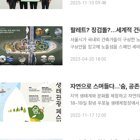
2025-11-10 09:48
습지로 재두루미, 저어새 등 천연기념
팔레트? 징검돌?…세계적 건
서울시가 국내외 건축가들이 구상한 노
구상안을 참고해 노들섬을 스페인 세비
을 높이는 랜드마크로 만들겠다는 목표다. 서울시는 20일 오후 서울시청 본관 8층 다
2023-04-20 18:00
'노들 글로벌 예술섬 디자인 공모 대시
자연으로 스며들다…'숨, 공존
지역 생태계와 문화를 체험하고 자연의 소
18~19일 창녕 우포늪 생태체험장에
관광의 홍보 등을 위해 '제6회 생태관광 축제'를 개
2022-11-17 12:00