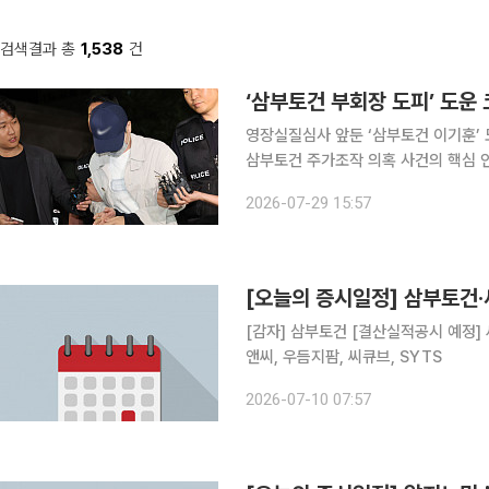
검색결과 총
1,538
건
‘삼부토건 부회장 도피’ 도운
영장실질심사 앞둔 ‘삼부토건 이기훈’ 
삼부토건 주가조작 의혹 사건의 핵심 
된 코스피 상장사 회장 이모 씨가 2심에서도 실형을 선고받
2026-07-29 15:57
판사)는 29일 범인은닉 등 혐의로 기
[오늘의 증시일정] 삼부토건
[감자] 삼부토건 [결산실적공시 예정]
앤씨, 우듬지팜, 씨큐브, SYTS
2026-07-10 07:57