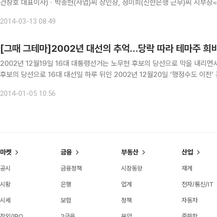
건창호 대표이사)ㆍ박종현(사업)씨 장인상, 정미희(신한은행 근무)씨 시부상=12
2014-03-13 08:49
[그때 그테마]2002년 대선의 추억…당락 따라 테마주 희
2002년 12월19일 16대 대통령선거는 노무현 후보의 당선으로 막을 내리면
후보의 당선으로 16대 대선일 하루 뒤인 2002년 12월20일 ‘행정수도 이전’ 관련주가 급등했다. 충청지역 건설회사인 계룡건설, 대아건설
는 물론 충남방적, 동양백화점 등은 장 시작과 동시에 상한가를 쳤다. 충청지
2014-01-05 10:56
마켓
금융
부동산
산업
공시
금융정책
시장동향
재계
시황
은행
업계
전자/통신/IT
시세
보험
정책
자동차
장외/IPO
2금융
분양
중화학