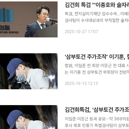
김건희 특검 "'이종호와 술자리
특검, 한지살리기재단 압수수색…이배용 의혹 수사 김건희 여사 관련 의혹
검사팀이 수사대상과의 부적절한 술자리
에는 문제가 없다"고 선을 그었다. 특
2025-10-27 17:07
'삼부토건 주가조작' 이기훈,
법원, 이일준 전 회장·이응근 전 대표 사건과 병합 '삼부토건 주가조작' 사건
는 이기훈 전 삼부토건 부회장이 전반
토건 이일준 전 회장, 이응근 전 대표이사 사건과
2025-10-13 12:13
34부(한성진 부장판사)는 13일 오전
김건희특검, ‘삼부토건 주가조
이일준·이응근 등과 공모⋯약 369억
포서 체포 민중기 특별검사팀이 삼부토건 주가조작 의혹을 받는 이기훈 전 삼부토건 부회장 겸 웰바