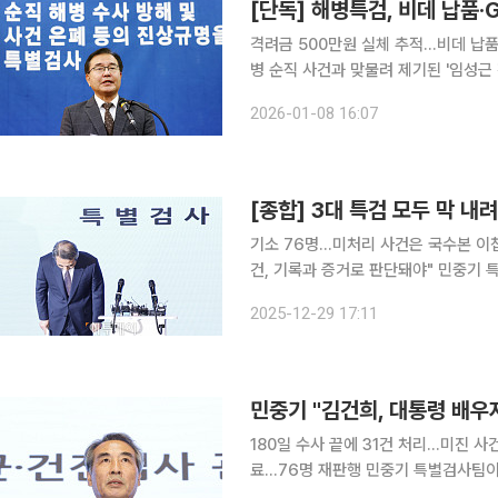
격려금 500만원 실체 추적…비데 납품까
병 순직 사건과 맞물려 제기된 '임성근
혹'이 끝내 규명되지 않은 채 경찰로 
2026-01-08 16:07
보완을 명분으로 2차 특검법 처리를 예
기소 76명…미처리 사건은 국수본 이첩
건, 기록과 증거로 판단돼야" 민중기 특별검사팀이 김건희 여사 관련 의혹 수사를 마무리하면서
12·3 비상계엄 이후 가동된 '3대 특
2025-12-29 17:11
넘겼지만, 핵심 쟁점으로 꼽혔던 일부
180일 수사 끝에 31건 처리…미진 
료…76명 재판행 민중기 특별검사팀이 김건희 여사가 대통령 배우자 지위를 이용해 금품을 수수하
고 인사·공천 과정에 개입했다고 판단했