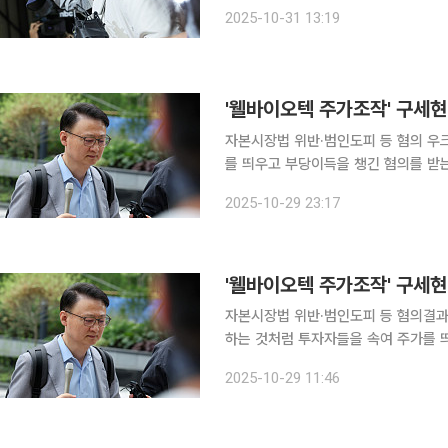
는 31일 자본시장과 금융투자업에 관한
2025-10-31 13:19
장, 이응근 전 대표, 이기훈 전 부회장
'웰바이오텍 주가조작' 구세현
자본시장법 위반·범인도피 등 혐의 우크라이나 재건 사업에 참여하는 것처럼 투자자들을 속여 주가
를 띄우고 부당이득을 챙긴 혐의를 받는 구세현
법 영장전담 부장판사는 29일 오후 10
2025-10-29 23:17
대표에 
'웰바이오텍 주가조작' 구세현
자본시장법 위반·범인도피 등 혐의결과 이르면 29일 
하는 것처럼 투자자들을 속여 주가를 
표가 구속 기로에 섰다. 29일 법조계에 따르면 박정호 서울중앙지법 영장전담 부장판사는 이날 오
2025-10-29 11:46
전 10시부터 구 전 대표에 대한 구속