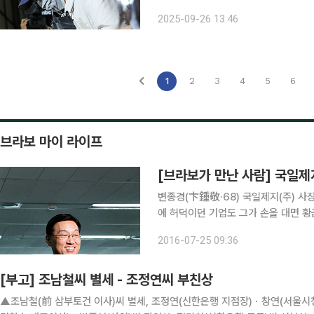
이오텍 회장을 구속 상태로 재판에 넘겼다. 특검팀은 26일 언론 공지를 내고 이날 오전 
2025-09-26 13:46
장을 자본시장과 금융투자업에 관한 법
1
2
3
4
5
6
브라보 마이 라이프
[브라보가 만난 사람] 국일제
변종경(卞鍾敬·68) 국일제지(주) 사장
에 허덕이던 기업도 그가 손을 대면 
전략가라고 인정한다. 그런데 그의 촉이
2016-07-25 09:36
업체 국일제지(주)를 드라이빙하는 중책
[부고] 조남철씨 별세 - 조정연씨 부친상
▲조남철(前 삼부토건 이사)씨 별세, 조정연(신한은행 지점장)ㆍ창연(서울시