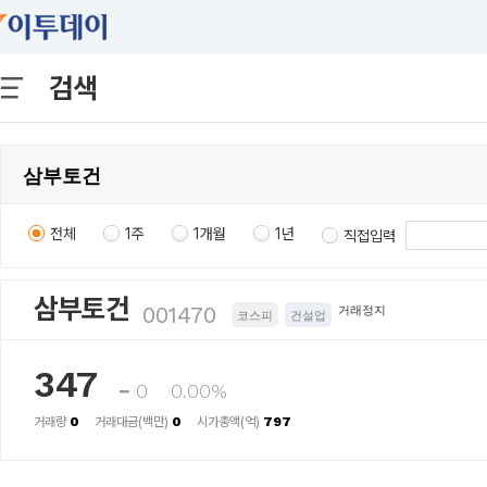
검색
전체
1주
1개월
1년
직접입력
삼부토건
001470
거래정지
코스피
건설업
347
0
0.00%
거래량
0
거래대금(백만)
0
시가총액(억)
797