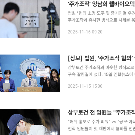
'주가조작' 양남희 웰바이오텍
법원 "혐의 소명·도주 및 증거인멸 우려 부
주가조작과 유사한 방식으로 시세를 움
했다. 김건희 여사 관련 의혹들을 수사 중인 민중기 특별검사팀은 16일 "양 회장에 대한 구속영장이
2025-11-16 09:20
기각됐다"고 밝혔다. 법원은
[상보] 법원, ‘주가조작 혐의
삼부토건 주가조작과 비슷한 방식으로 
구속 갈림길에 섰다. 15일 연합뉴스에 따르면 박정호 서울중앙지법 영장전담 부장판사는 이날 오후
3시 양 회장을 상대로 구속 전 피의자 심문(영장실질
2025-11-15 15:00
을 수사 중인 민중기 특별검사팀은 전
삼부토건 전 임원들 "주가조작
"허위 홍보로 주가 띄워" vs "공모·이득 실현 없어" '삼부토건 주가조작
전직 임원들이 첫 재판에서 혐의를 전면 부인했다. 서울중앙지법 형사합의