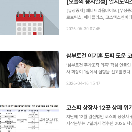
[오늘의 증시일정] 알지노믹스
[유상증자] 페니트리움바이오 [무상증자] 알지노믹스 [감자] 삼부토건, 다이나믹디자인 [합병] 나우
로보틱스, 애니플러스, 코스맥스엔비티, 피앤씨테크
니 [주주총회] 이엠티, 두올, 코아시아씨엠, 비덴트, 세종메디칼, 현대사료, 코리아에셋투자증권, 버
2026-06-30 07:45
킷스튜디오, 드림어스컴퍼니, EDGC, 알
삼부토건 이기훈 도피 도운 코
‘삼부토건 주가조작 의혹’ 핵심 인물인
사 회장이 1심에서 실형을 선고받았다. 16일 법조계에 따르면 서울중앙지법 형사합의22부(조형
부장판사)는 이날 오후 범인도피·범인은
2026-04-16 15:47
범
지난해 12월 결산법인 코스피 상장사 중 12곳이 
시장본부는 7일까지 접수된 2025 사
유 발생 12사, 관리종목 신규지정 8사, 지정