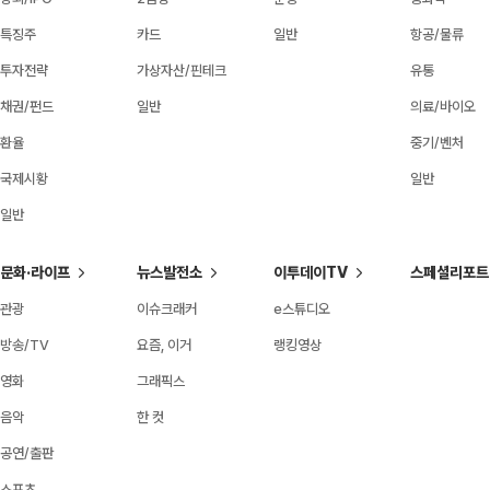
특징주
카드
일반
항공/물류
투자전략
가상자산/핀테크
유통
채권/펀드
일반
의료/바이오
환율
중기/벤처
국제시황
일반
일반
문화·라이프
뉴스발전소
이투데이TV
스페셜리포트
관광
이슈크래커
e스튜디오
방송/TV
요즘, 이거
랭킹영상
영화
그래픽스
음악
한 컷
공연/출판
스포츠