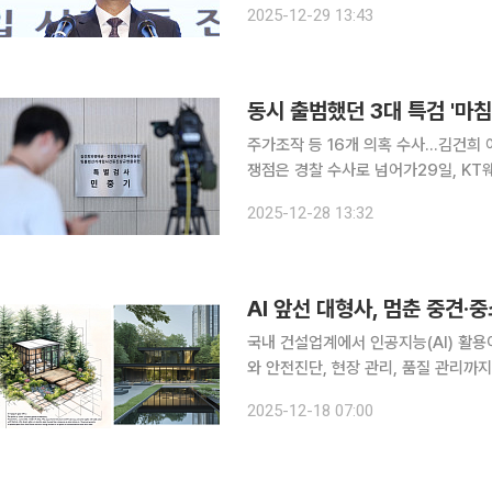
2025-12-29 13:43
를 통해 총 76명을 기소했으며, 남
동시 출범했던 3대 특검 '마침
주가조작 등 16개 의혹 수사…김건희 
쟁점은 경찰 수사로 넘어가29일, KT웨스
여사를 둘러싼 각종 의혹을 수사해 온 
2025-12-28 13:32
라 사상 처음으로 동시에 출범했던 이른바
국내 건설업계에서 인공지능(AI) 활용
와 안전진단, 현장 관리, 품질 관리까지
확도와 시공 효율을 높이기 위한 기술 투자도 이어지고 있다. 
2025-12-18 07:00
설 경기 침체로 투자 여력이 부족해 디