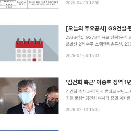
2026-04-09 12:00
달 사유 발생 법인은 총 12사로 전년(총
[오늘의 주요공시] GS건설·
△GS건설, 9278억 규모 성북1구역
운반선 2척 수주 △엠앤씨솔루션, 23
인가전 M&A를 위한 투자계약 체결 허
2026-04-08 16:31
△케이씨에스, KB국민카드와 88억 규
‘김건희 측근’ 이종호 징역 
김건희 수사 과정 인지 범죄로 판단…
죄질 불량” 김건희 여사의 증권 계좌를 관리했던 이종호 전 블랙펄인베스트 대표가 재판 청탁 명목
으로 금품을 받은 혐의로 1심에서 실
2026-02-13 15:05
사 과정에서 확보한 증거의 증거능력도