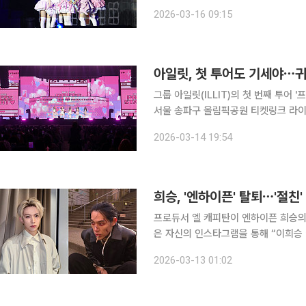
울 송파구 티켓링크 라이브 아레나(옛 
2026-03-16 09:15
트♥︎’ 인 서울(ILLIT LIV
아일릿, 첫 투어도 기세야⋯귀
그룹 아일릿(ILLIT)의 첫 번째 투어 '프
서울 송파구 올림픽공원 티켓링크 라이
스타트♥︎' 인 서울(ILLIT LIVE 'PRE
2026-03-14 19:54
이 열렸다. 아일릿의
희승, '엔하이픈' 탈퇴⋯'절친
프로듀서 엘 캐피탄이 엔하이픈 희승의 탈퇴 후
은 자신의 인스타그램을 통해 “이희승 이야
에는 상처 분장에 담배를 불고 있는 엘 
2026-03-13 01:02
들아, 애가 XX 좀 그럴 수도 있지”라