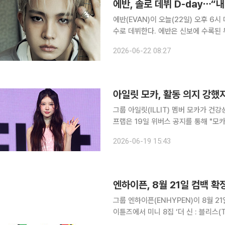
에반, 솔로 데뷔 D-day⋯“
에반(EVAN)이 오늘(22일) 오후 6시 
수로 데뷔한다. 에반은 신보에 수록된 두 곡의 작사·작곡·프로듀싱은 물론 비주얼 크리에이티브 전
반에도 주도적으로 참여해 자신만의 음
2026-06-22 08:27
오어 다이'와 이지리스닝 인디팝 '오버
아일릿 모카, 활동 의지 강했지
그룹 아일릿(ILLIT) 멤버 모카가 건강상 이유
프랩은 19일 위버스 공지를 통해 "모
로 인해 치료와 회복을 병행해 왔다"며
2026-06-19 15:43
지막 주 음악방송에도 일부 참여했으나
엔하이픈, 8월 21일 컴백 확
그룹 엔하이픈(ENHYPEN)이 8월 21일 컴백을 확정했다. 1
이튠즈에서 미니 8집 ‘더 신 : 블리스(THE
하고 신보 발매 소식을 알렸다. ‘사전 저