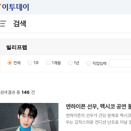
검색
전체
1주
1개월
1년
직접입력
검색결과 총
146
건
엔하이픈 선우, 멕시코 공연 
엔하이픈의 선우가 건강 문제로 멕시코 공연에 불참한다. 15인 
우는 갑작스러운 컨디션 난조로 이날 열
지 못하게 됐다”라며 아쉬운 소식을 전했다. 소속사는 “선우가 건강한 모습으로 팬들