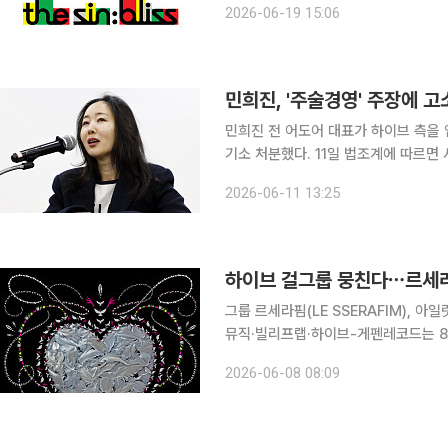
2026-06-19 15:06
신 : 블리스’는 1월 엔하
민희진, '주술경영' 주장에 
민희진 전 어도어 대표가 하이브 측을
기소 처분했다. 11일 법조계에 따르면 서울서부지검 형사1부(황수연 부장검사)는 민 전 대표가 박지
원 하이브 전 대표 등 임원 6명과 김
2026-06-11 13:25
모두 불기소 처분했다. 하이브
하이브 걸그룹 뭉친다⋯르세라
그룹 르세라핌(LE SSERAFIM), 아일릿(IL
뮤직·빌리프랩·하이브-게펜레코드는 8일
핌, 아일릿, 캣츠아이가 협업한 디지털 
2026-06-08 08:09
MISTAKE)’가 12일 오후 1시(한국시