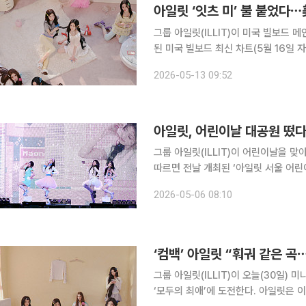
아일릿 ‘잇츠 미’ 불 붙었다⋯
그룹 아일릿(ILLIT)이 미국 빌보드 메인 앨범차
된 미국 빌보드 최신 차트(5월 16일
(MAMIHLAPINATAPAI)’는 ‘빌보드
2026-05-13 09:52
REAL ME)’(93위), 미니 2집 ‘아이
아일릿, 어린이날 대공원 떴
그룹 아일릿(ILLIT)이 어린이날을 맞아 온 가족
따르면 전날 개최된 ‘아일릿 서울 어린
다. 이는 아일릿의 미니 4집 ‘마밀라피
2026-05-06 08:10
제로, 타이틀곡 ‘잇츠 미(It’s Me)’를 
‘컴백’ 아일릿 “훠궈 같은 곡
그룹 아일릿(ILLIT)이 오늘(30일) 미
‘모두의 최애’에 도전한다. 아일릿은 이날 발매되는 ‘마밀라피나타파이’를 통해 미묘한 감정이 교차