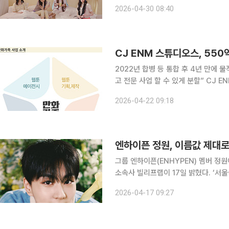
하는 순간, 가장 투명하고 솔직한 내면
2026-04-30 08:40
이틀곡 ‘잇츠 미(It’s Me)’가 예고됐다.
2022년 합병 등 통합 후 4년 만에 
고 전문 사업 할 수 있게 분할” CJ ENM 스튜디오스(씨제이이엔엠스튜디오스)가 2022년 흡수합
병했던 웹툰 제작사 ‘만화가족’을 다시
2026-04-22 09:18
‘선택과 집중’ 기조에 맞춰 비핵심 자
엔하이픈 정원, 이름값 제대
그룹 엔하이픈(ENHYPEN) 멤버 정
소속사 빌리프랩이 17일 밝혔다. ‘서울국제정원박람회’는 정원문화 확산과 정원 산업 활성화를 위해
서울시가 2015년부터 개최해 온 행사
2026-04-17 09:27
인 야외 축제로 자리매김했다. 올해는 