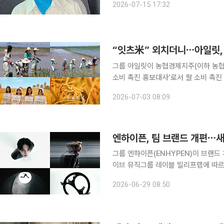
2026-07-15 17:32
수 있도록 컨디션 회복에 최선을 다하
“잇츠米” 외치더니⋯아일릿, 
그룹 아일릿이 농협경제지주(이하 농협)와 손잡는다. 3일 소속사 빌리
소비 촉진 홍보대사’로서 쌀 소비 촉진 캠페인
나를 좋아하는 거야)를 전개한다. 이는 MZ세대에 우리 쌀의 새로운 가치를 전달하고 건강한 식문화
2026-07-03 08:09
를 확산하기 위한 캠페인이다. 아일릿
엔하이픈, 팀 브랜드 개편⋯
그룹 엔하이픈(ENHYPEN)이 브랜드 개
이브 뮤직그룹 레이블 빌리프랩에 따르
다. 지금까지 쌓아온 자신들의 정체성
2026-06-29 08:50
취지다. 이번 브랜드 개편의 핵심은