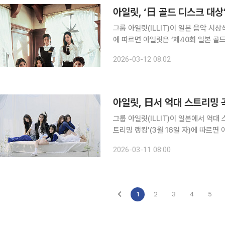
아일릿, ‘日 골드 디스크 대상
그룹 아일릿(ILLIT)이 일본 음악 시상식에서
에 따르면 아일릿은 ‘제40회 일본 골드
자 명단에 이름을 올렸다. 1987년 시작된 ‘일본 골드 디스크 대상’은 일본레코드협회가 음반 산업
2026-03-12 08:02
발전에 공헌한 아티스트와 작품에 대
아일릿, 日서 억대 스트리밍 
그룹 아일릿(ILLIT)이 일본에서 억대 스트리밍 곡을 추가했다
트리밍 랭킹’(3월 16일 자)에 따르면
Chocolate)’이 누적 재생 수 1억 
2026-03-11 08:00
(Magnetic)’에 이은 아일릿의 두 번
1
2
3
4
5