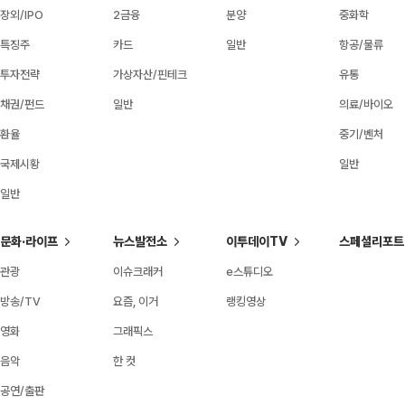
장외/IPO
2금융
분양
중화학
특징주
카드
일반
항공/물류
투자전략
가상자산/핀테크
유통
채권/펀드
일반
의료/바이오
환율
중기/벤처
국제시황
일반
일반
문화·라이프
뉴스발전소
이투데이TV
스페셜리포트
관광
이슈크래커
e스튜디오
방송/TV
요즘, 이거
랭킹영상
영화
그래픽스
음악
한 컷
공연/출판