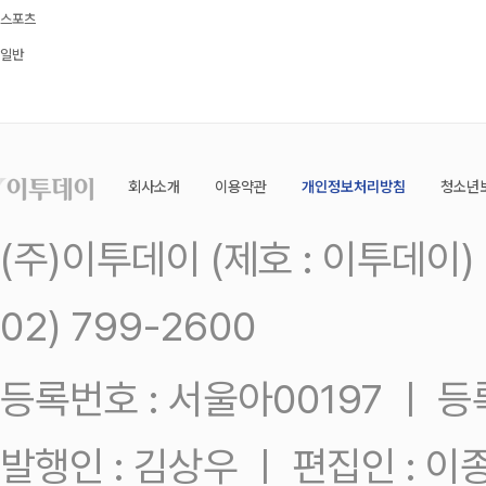
스포츠
일반
회사소개
이용약관
개인정보처리방침
청소년
(주)이투데이 (제호 : 이투데이
02) 799-2600
등록번호 : 서울아00197 ㅣ 등록일
발행인 : 김상우 ㅣ 편집인 : 