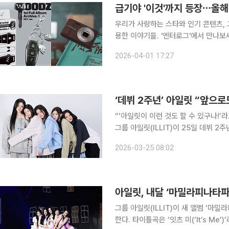
급기야 '이것'까지 등장⋯올해
우리가 사랑하는 스타와 인기 콘텐츠, 
용한 이야기들. '엔터로그'에서 만나보세요. 요즘 K팝 앨범을 보면, 이게 정말 '음반'이 
간이 적지 않습니다. 앨범을 언박싱하는 모습도 달라졌습니다. CD가 아닌 인형을 꺼내고, 키링을 가
2026-04-01 17:27
방에 달고, 심지어는 명상 혹은 마사지 
‘데뷔 2주년’ 아일릿 “앞으
“‘아일릿이 이런 것도 할 수 있구나!’
그룹 아일릿(ILLIT)이 25일 데뷔 2
특한 감성과 미학을 일컫는 ‘아일릿 코
2026-03-25 08:02
들은 음악, 퍼포먼스, 비주얼 전반에 걸
아일릿, 내달 ‘마밀라피나타
그룹 아일릿(ILLIT)이 새 앨범 ‘마밀
한다. 타이틀곡은 ‘잇츠 미(‘It’s Me’)’라고 소