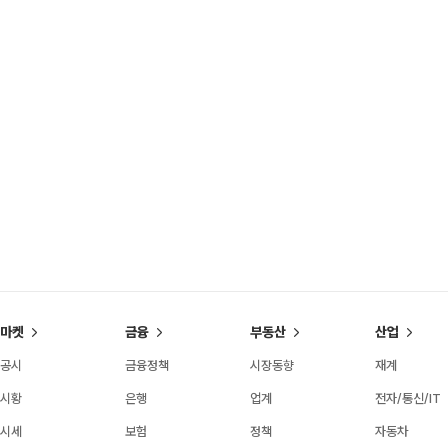
마켓
금융
부동산
산업
공시
금융정책
시장동향
재계
시황
은행
업계
전자/통신/IT
시세
보험
정책
자동차