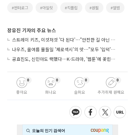
#엔터로그
#아일릿
#킥플립
#원필
#앨범
장유진 기자의 주요 뉴스
스트레이 키즈, 이것저것 '다 된다'⋯"안전한 길 아닌 도전이 재밌어"
나우즈, 올여름 물들일 '제로섹시'의 맛⋯"모두 '입덕'시킬 것"
공효진도, 신민아도 택했다⋯K-드라마, '웹툰'에 꽂힌 이유
0
0
0
0
좋아요
화나요
슬퍼요
추가취재 원해요