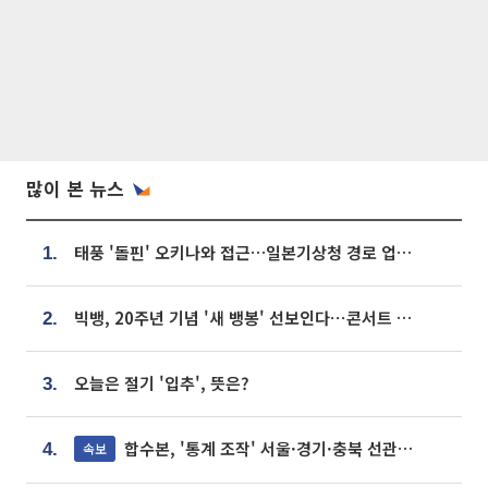
많이 본 뉴스
태풍 '돌핀' 오키나와 접근…일본기상청 경로 업데이트
1.
빅뱅, 20주년 기념 '새 뱅봉' 선보인다⋯콘서트 앞두고 팝업 개최
2.
오늘은 절기 '입추', 뜻은?
3.
합수본, '통계 조작' 서울·경기·충북 선관위 등 추가 압수수색
속보
4.