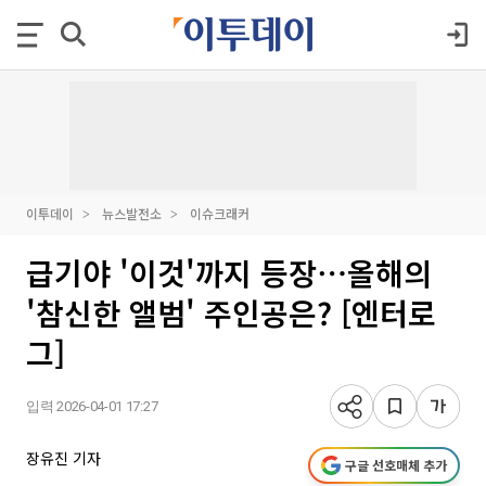
이투데이
뉴스발전소
이슈크래커
급기야 '이것'까지 등장⋯올해의
'참신한 앨범' 주인공은? [엔터로
그]
입력 2026-04-01 17:27
장유진 기자
구글 선호매체 추가