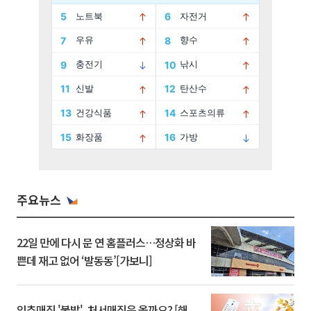
주요뉴스
22일 만에 다시 문 연 홈플러스…정상화 바
쁜데 재고 없어 ‘발동동’[가보니]
입추매직 '불발', 처서매직은 올까요? [해