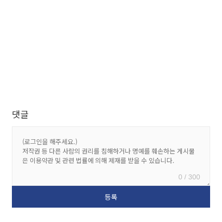
댓글
0 / 300