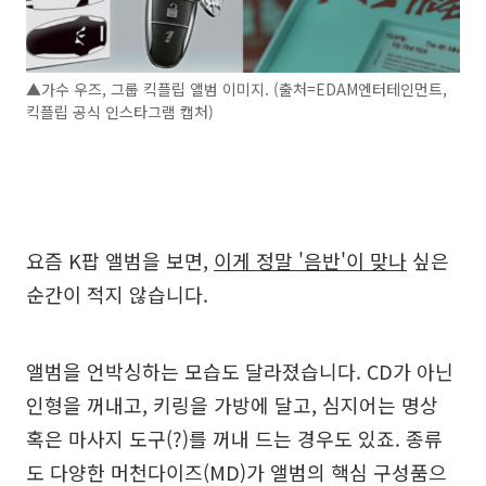
▲가수 우즈, 그룹 킥플립 앨범 이미지. (출처=EDAM엔터테인먼트,
킥플립 공식 인스타그램 캡처)
요즘 K팝 앨범을 보면,
이게 정말 '음반'이 맞나
싶은
순간이 적지 않습니다.
앨범을 언박싱하는 모습도 달라졌습니다. CD가 아닌
인형을 꺼내고, 키링을 가방에 달고, 심지어는 명상
혹은 마사지 도구(?)를 꺼내 드는 경우도 있죠. 종류
도 다양한 머천다이즈(MD)가 앨범의 핵심 구성품으