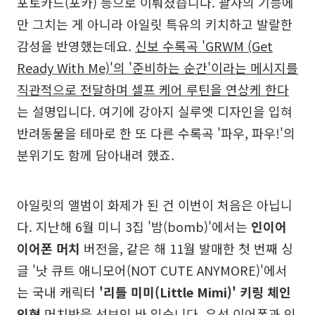
포토카드(포카) 등으로 이뤄졌습니다. 괄사의 기능에
만 그치는 게 아니라 아일릿 특유의 키치하고 발랄한
감성을 반영했는데요.
신보 수록곡 'GRWM (Get
Ready With Me)'의 '준비하는 순간'이라는 메시지를
직관적으로 전달하며 셀프 케어 루틴을 연상케 한다
는 설명입니다. 여기에 강아지 실루엣 디자인을 입혀
반려동물을 테마로 한 또 다른 수록곡 '파우, 파우!'의
분위기도 함께 담아내려 했죠.
아일릿의 앨범이 화제가 된 건 이번이 처음은 아닙니
다. 지난해 6월 미니 3집 '밤(bomb)'에서는
인이어
이어폰 머치
버전을, 같은 해 11월 발매한 첫 번째 싱
글 '낫 큐트 애니모어(NOT CUTE ANYMORE)'에서
는 국내 캐릭터
'리틀 미미(Little Mimi)' 키링 체인
인형
머치반을 선보인 바 있습니다. 유선 이어폰과 인