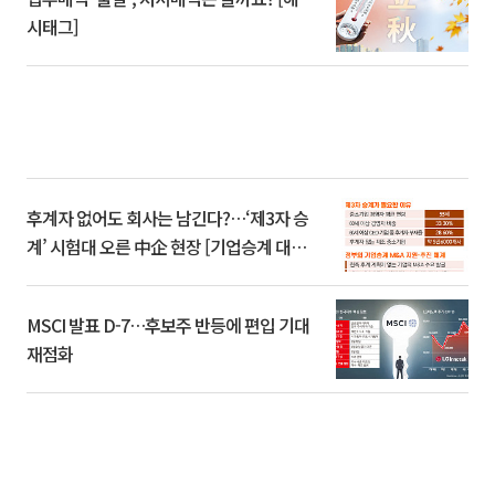
시태그]
후계자 없어도 회사는 남긴다?…‘제3자 승
계’ 시험대 오른 中企 현장 [기업승계 대전
환]
MSCI 발표 D-7…후보주 반등에 편입 기대
재점화