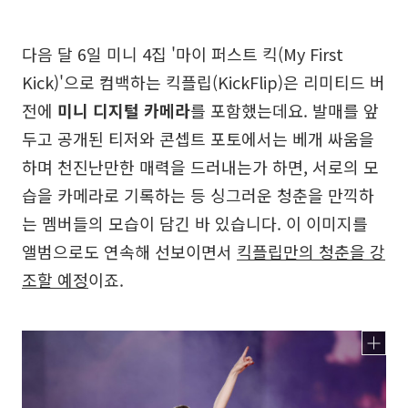
다음 달 6일 미니 4집 '마이 퍼스트 킥(My First
Kick)'으로 컴백하는 킥플립(KickFlip)은 리미티드 버
전에
미니 디지털 카메라
를 포함했는데요. 발매를 앞
두고 공개된 티저와 콘셉트 포토에서는 베개 싸움을
하며 천진난만한 매력을 드러내는가 하면, 서로의 모
습을 카메라로 기록하는 등 싱그러운 청춘을 만끽하
는 멤버들의 모습이 담긴 바 있습니다. 이 이미지를
앨범으로도 연속해 선보이면서
킥플립만의 청춘을 강
조할 예정
이죠.