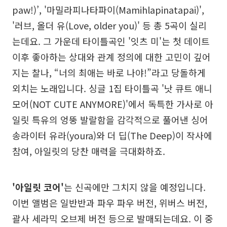
paw!)’, '마밀라피나타파이(Mamihlapinatapai)',
'러브, 올더 유(Love, older you)' 등 총 5곡이 실리
는데요. 그 가운데 타이틀곡인 '잇츠 미'는 첫 데이트
이후 좋아하는 상대와 관계 정의에 대한 고민이 깊어
지는 찰나, “너의 최애는 바로 나야!”라고 당돌하게
외치는 노래입니다. 싱글 1집 타이틀곡 '낫 큐트 애니
모어(NOT CUTE ANYMORE)'에서 독특한 가사로 아
일릿 특유의 엉뚱 발랄함을 감각적으로 풀어낸 싱어
송라이터 유라(youra)와 더 딥(The Deep)이 작사에
참여, 아일릿의 당찬 매력을 극대화하죠.
'아일릿 코어'
는 신곡에만 그치지 않을 예정입니다.
이번 앨범은 일반반과 파우 파우 버전, 위버스 버전,
괄사 세라믹 오브제 버전 등으로 발매되는데요. 이 중