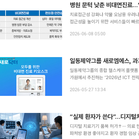
치료접근성 강화냐 약물 오남용 우려냐
접근성을 높이기 위한 서비스들이 빠르
진료를 받을 수 있게 됐지만 약물 안전
2026-06-08 05:00
의료 체계 변화 등의 영향으로 국민은 
일동제약그룹의 종합 헬스케어 플랫폼
가원에서 추진하는 ‘2026년 ICT 전
27일 밝혔다. 해당 사업은 ICT 전략 기술 분야에 도전하는 중견·중소기업의 기술 난관을 해소하고
2026-05-27 13:34
연구개발(R&D) 역량을 강화하기 위해
디지털 치료기기 품목 허가↑⋯ 의료 현
파처방 환경 좋아지고 환자 경험‧임상 근거 축적 이유 국내 디지털 치료기