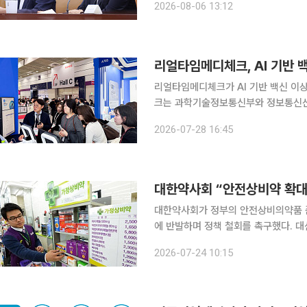
2026-08-06 13:12
한 소비자 보호를 강화하고 9월 출범
리얼타임메디체크가 AI 기반 백신 이상반응 
크는 과학기술정보통신부와 정보통신산
‘2026년 소형 데이터센터 기반 AI 
2026-07-28 16:45
밝혔다. 사업의 공공 실증기관으로
대한약사회 “안전상비약 확대
대한약사회가 정부의 안전상비의약품 품
에 반발하며 정책 철회를 촉구했다. 
안으로 제시하며 국민 안전을 역행하는 정책이라고 비판했다
2026-07-24 10:15
“지금은 일반의약품 안전관리를 강화해