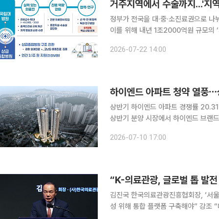
거주지역에서 수술까지...'지역
정부가 전국을 대·중·소진료권으로 나
이를 위해 내년 1조2000억원 규모의
해소하는 차원에선 2030년 ‘국립의
2026-07-22 14:00
지역 근무를 조건으로 정주를 지원하는
하이엔드 아파트 청약 열풍⋯상
상반기 하이엔드 아파트 경쟁률 20.31대 1
상반기 분양 시장에서 하이엔드 브랜드
으로 나타났다. 고급 주거 상품과 차
2026-07-10 17:00
현상이 뚜렷해지는 모습이
김진국 한국의료관광진흥협회장, ‘서울 
성 위해 통합 플랫폼 구축해야” 강조 “대한민국 의료관광의 글로벌 경쟁력 제고를 위해 규제 혁신과
통합 플랫폼 형태의 ‘구심점’이 시급합니다.” 김진국 한국의료관광진흥협회 회장은 2