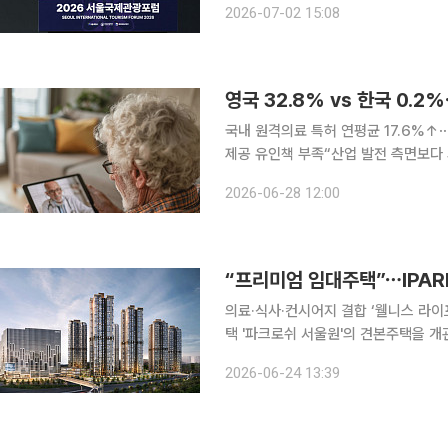
2026-07-02 15:08
조선 호텔에서 열린 ‘생태계의 지속가
영국 32.8% vs 한국 0
국내 원격의료 특허 연평균 17.6%↑
제공 유인책 부족“산업 발전 측면보다 의료접근성 
년 원격영상진단 시범사업을 시작한 이
2026-06-28 12:00
이 나온다. 원격의료를 위한 기술 개
“프리미엄 임대주택”⋯IPAR
의료·식사·컨시어지 결합 ‘웰니스 라이프 케어’ 제공 IPARK현대산업개
택 '파크로쉬 서울원'의 견본주택을 개관하고 본격적인 
따르면 파크로쉬 서울원은 서울 노원구 
2026-06-24 13:39
상 최고 49층, 2개 동, 전용면적 70~