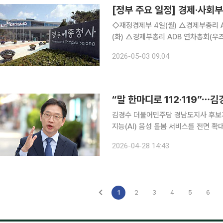
[정부 주요 일정] 경제·사회부처
◇재정경제부 4일(월) △경제부총리 ADB 연차총회(우즈벡) △2026년 3월 온라인쇼핑동향 5일
(화) △경제부총리 ADB 연차총회(우즈벡) △주요 7개국(G7) 재무차관회의 참석 결과 △우즈베키
스탄 부총리 면담결과 △ADB 연차총회 참석결과 및 주요면담결과 6일(수) △재경부 1차관 10:00
2026-05-03 09:04
국무회의(청와대) △2026년 4월 소
“말 한마디로 112·119”⋯
김경수 더불어민주당 경남도지사 후보
지능(AI) 음성 돌봄 서비스를 전면 확대하겠다고 밝혔다. 김 후보
‘경남 AI 음성 돌봄 서비스 전면 확대
2026-04-28 14:43
이상 징후가 감지되면 가족과 복지사, 
1
2
3
4
5
6