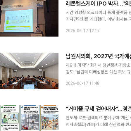
시간 양방향 의료데이터 중계 플랫폼 
기자간담회를 개최했다. 이날 회사는 
이상 축적한 의료데이타를 기반으로 의
2026-06-17 12:17
남원시의회, 2027년 국가예
제9대 마지막 회기서 청년정책·지방소
검토 “남원의 미래성장은 예산 확보 규모보다 사업의 실효성과 시민 체감도를 높이는 데서 시작돼야
합니다.” 남원시의회 자치행정위원회가 제9대 마지막 회기에서 2027년도 국가예산 확보 추진상황
2026-06-17 11:48
을 점검하고 청년정책, 지방소멸 대응,
"거미줄 규제 걷어내자"…경총
반도체·로봇·원격의료 분야 규제 개선 성
영자총협회(경총)가 미래 신산업과 반