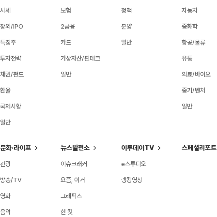
시세
보험
정책
자동차
장외/IPO
2금융
분양
중화학
특징주
카드
일반
항공/물류
투자전략
가상자산/핀테크
유통
채권/펀드
일반
의료/바이오
환율
중기/벤처
국제시황
일반
일반
문화·라이프
뉴스발전소
이투데이TV
스페셜리포트
관광
이슈크래커
e스튜디오
방송/TV
요즘, 이거
랭킹영상
영화
그래픽스
음악
한 컷