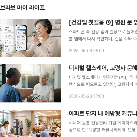
브라보 마이 라이프
[건강앱 첫걸음 ①] 병원 문 앞
스마트폰 속 건강 앱이 일상으로 들어왔
를 앱에서 다시 확인하며, 걸음 수와 
기록하며, 기억력 훈련을 돕는 앱도 
2026-06-08 06:00
의 변화를 더 자주, 더 가까이에서 살
디지털 헬스케어, 고령자 문해
디지털 헬스케어가 인공지능(AI), 앱
핵심으로 떠오르고 있지만, 고령자가 
건강 개선 효과는 제한될 수 있다는 조사 결과가 미국에서
2026-05-20 07:00
는 18일 미국의 공적 의료보험인 메디
아파트 단지 내 예방형 커뮤니
시니어 돌봄·건강관리 기업 에이지스와
상으로 한 ‘예방형 커뮤니티케어’ 모델