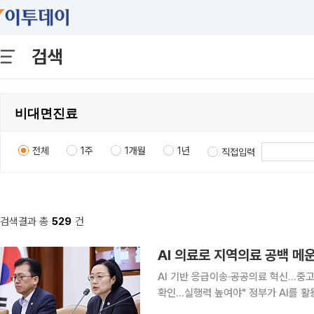
검색
전체
1주
1개월
1년
직접입력
검색결과 총
529
건
AI 의료로 지역의료 공백 메
AI 기반 응급이송·공공의료 혁신…중
확인…실행력 높여야" 정부가 AI를 활용해 지역·필수·공공의료 공백을 메우고, 2030년까지 교통사
고 사망자를 30% 줄이기 위한 범정부