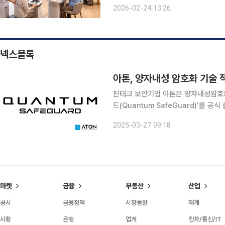
구조에서 벗어나, 주거공간 안에서 건강
2026-02-24 13:26
구상이다. 2026년 3월 시행 예정인
넥스블록
핀테크 보안기업 아톤은 양자내성암호화
드(Quantum SafeGuard)’를 공식 출시한다고 27일
술연구소(NIST)가 인증한 양자내성알
2025-03-27 09:18
술을 결합한 것이 특징이다. 이를 통해
마켓
금융
부동산
산업
공시
금융정책
시장동향
재계
시황
은행
업계
전자/통신/IT