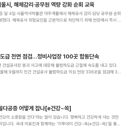
울시, 해체감리·공무원 역량 강화 순회 교육
음 달 4일 서울역사박물관 야주개홀에서 해체공사 감리·담당 공무원 순회
위해 현장에서 즉시 적
중심 역량 강화 안전교육이 진행될 예정이다. 제6기 해체공사 감리자와 자
치구 해체공사 인허가·상시점검 담당 공무원이 대상이다. 교육의 핵
하도급 전면 점검…정비사업장 100곳 합동단속
 건설공사장 붕괴 사고에 대응해 불법하도급 근절에 속도를 내고 있다.
올해 9월까지 민간 건설공사 불법하도급 의심 현장 336곳을 점검해 38
반 사례를 적발했다고 18일 밝혔다. 관련 내용은 등록기관에 행정조치 의
뢰 또는 처분이 진행 중이다. 서울시는 지난해부터 건설산업기본법
 골다공증 어떻게 잡나[e건강~쏙]
건강의 소중함을 안다’라는 말이 있습니다. 행복하고 건강하게 사는 것만
미입니다. 국내 의료진과 함께하는 ‘이투데이 건강~쏙(e건강~쏙)’을 통해