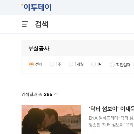
검색
전체
1주
1개월
1년
직접입력
검색결과 총
385
건
‘닥터 섬보이’ 이재
ENA 월화드라마 ‘닥터 섬보이’가
방송된 ‘닥터 섬보이’ 11
유료가구 기준 월화드라마 및 동시간대 1위다. 이날 방