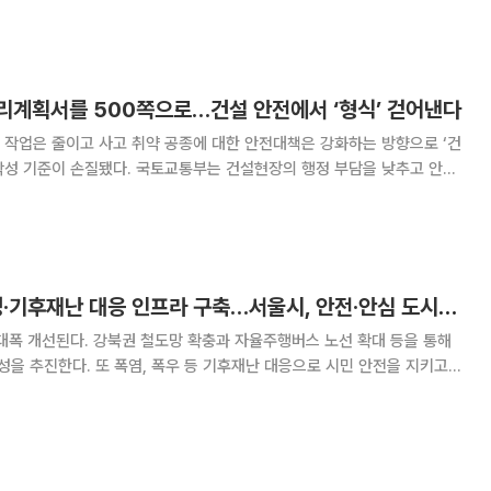
브에 하중이 집중되는 특성상 철저한 안
리계획서를 500쪽으로…건설 안전에서 ‘형식’ 걷어낸다
 작업은 줄이고 사고 취약 공종에 대한 안전대책은 강화하는 방향으로 ‘건
교통부는 건설현장의 행정 부담을 낮추고 안전
위해 ‘건설공사 안전관리계획서 작성 매뉴얼’을 19일 개정했다고 밝혔다.
흥법 제62조에 따라 시공자가 착공 전 수립
'직주락' 교통망 완성·기후재난 대응 인프라 구축…서울시, 안전·안심 도시로 재도약
대폭 개선된다. 강북권 철도망 확충과 자율주행버스 노선 확대 등을 통해
완성을 추진한다. 또 폭염, 폭우 등 기후재난 대응으로 시민 안전을 지키고,
 26일 오세훈 시장 주재로 이런 내용을 담은
를 열고 교통실, 재난안전실,