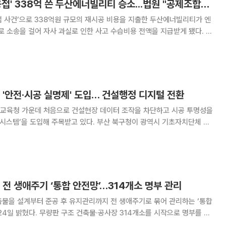
[단독] '원전 부실 용접' 338억 쓴 두산에너빌리티 승소...법원 "공제조합이 부담"
접 사건’으로 338억원 규모의 재시공 비용을 지출한 두산에너빌리티가 엔
소송을 걸어 자사 과실로 인한 사고 수습비용 전액을 지급받게 됐다. 부
용접사 투입 등 기업의 관리 부실이 초래한 수백억원 규모의 손해를 떠안게
에너빌리티를 상대로 즉시 항소에 나섰다.
 '안전·시공 실명제' 도입… 건설행정 디지털 전환
교육청 가운데 처음으로 건설현장 데이터 조작을 차단하고 시공 투명성을
해 주목받고 있다. 부산 북구청이 광역시 기초자치단체 최
실명제'에 이어, 교육청 차원에서는 전국 최초 사례라는 점에서 건설행정의
디지털 전환 모델로 평가된다. 한국공공클라우드연구원은 부산시교육
 전 생애주기 ‘통합 안전망’…314개소 명부 관리
축물을 설계부터 준공 후 유지관리까지 전 생애주기로 묶어 관리하는 ‘통합
24일 밝혔다. 무량판 구조 건축물·공사장 314개소를 시작으로 명부를 만
고, 설계·시공·유지관리 단계별 기준을 촘촘히 연결하는 방식이다. 무량