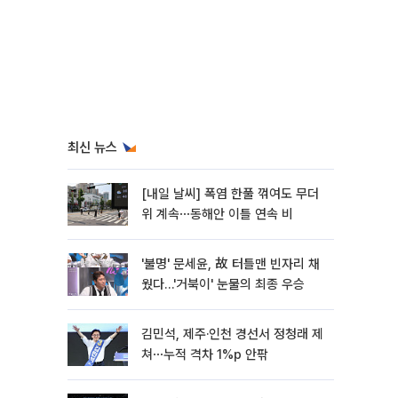
최신 뉴스
[내일 날씨] 폭염 한풀 꺾여도 무더
위 계속⋯동해안 이틀 연속 비
'불명' 문세윤, 故 터틀맨 빈자리 채
웠다…'거북이' 눈물의 최종 우승
김민석, 제주·인천 경선서 정청래 제
쳐⋯누적 격차 1%p 안팎