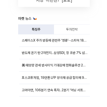
시장 '이번엔?' [포토]
마켓 뉴스
특징주
투자전략
스페이스X 주가 반등에 관련주 ‘껑충’⋯스피어 18%ㆍ에이치브이엠 12%↑
반도체 온기 탄 2차전지...삼성SDI, 장 초반 7% 넘게 껑충
美 태양광 관세 반사이익 기대감에 한화솔루션 20%대·OCI홀딩스 14%대 급등
포스코퓨처엠, 19만톤 LFP 양극재 공급 합의에 9%대 강세
고려아연, 106분기 연속 흑자...2분기 '어닝 서프라이즈'에 장 초반 12%대 강세