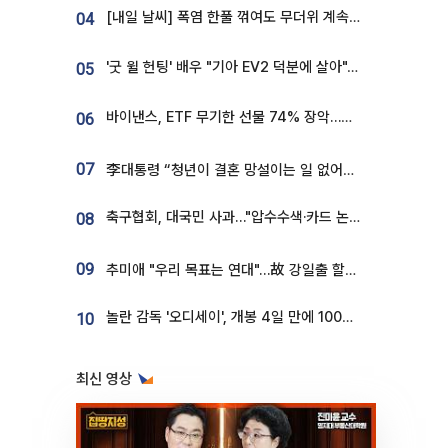
[내일 날씨] 폭염 한풀 꺾여도 무더위 계속⋯동해안 이틀 연속 비
04
'굿 윌 헌팅' 배우 "기아 EV2 덕분에 살아"…교통사고 후 안전성 극찬
05
바이낸스, ETF 무기한 선물 74% 장악…한국 레버리지 ETF 거래 급증 [e가상자산]
06
07
李대통령 “청년이 결혼 망설이는 일 없어야...제도상 불이익 조사”
축구협회, 대국민 사과…"압수수색·카드 논란 사죄, 강도 높은 쇄신"
08
09
추미애 "우리 목표는 연대"…故 강일출 할머니 흉상 제막
놀란 감독 '오디세이', 개봉 4일 만에 100만 돌파⋯'왕사남' 보다 빠르다
10
최신 영상