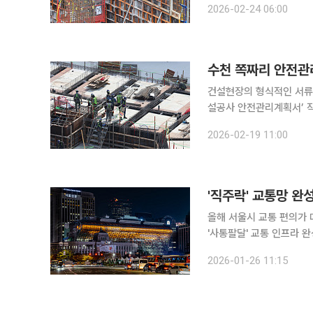
2026-02-24 06:00
판 구조는 기둥 주변 슬래
수천 쪽짜리 안전관
건설현장의 형식적인 서류
설공사 안전관리계획서’ 작성 기준이 손질됐다. 국토
사고 예방 기능을 높이기 
2026-02-19 11:00
안전관리계획은 건설기술진
올해 서울시 교통 편의가 
'사통팔달' 교통 인프라 
도심 내 사고 대비를 위한 보장체계를 가동한다. 시는
2026-01-26 11:15
‘2026년 신년업무보고’