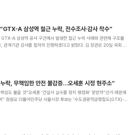
으며 관계 변화를 맞
“GTX-A 삼성역 철근 누락, 전수조사·감사 착수”
GTX-A 삼성역 공사 구간에서 발생한 철근 누락 사태와 관련해 구조물
관 감사를 철저히 진행하겠다고 밝혔다. 김 장관은 20일 국회 국
출석해 “GTX-A 삼성역이 포함된 서울시 영동대로 지하공간 복합개발사
실 공사가 발생했다”며 이같이 말했다.
 누락, 무책임한 안전 불감증…오세훈 시정 현주소”
 책임도 물을 것”오세훈 ‘건설사 실수를 정치 쟁점화’ 맞받자“선거 때문에
(GTX)-A
락’ 사태와 관련해 오세훈 국민의힘 서울시장 후보를 향한 공세 수위를 끌
 17일 오전 서울 강남 삼성역 GT