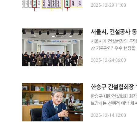
이 달성하기 위한 주택공
2025-12-29 11:00
공급정책관(6개과), 주택
서울시, 건설공사 
서울시가 건설현장의 투명
상 기록관리’ 우수 현장을 선정해 표창
별관 후생동 강당에서 ‘서
2025-12-24 06:00
열고 공공·민간부문 우수현
한승구 건설협회장 “
한승구 대한건설협회 회장
보장하는 선행적 예방 체
사회간접자본(SOC) 투자 확대도 당부했다. 한승구 회장
2025-12-14 12:00
회를 열고 “2020년 이