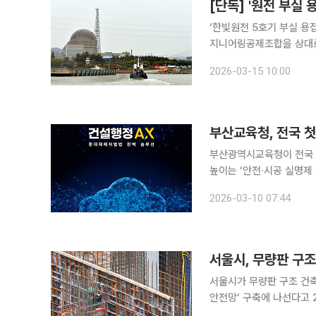
‘한빛원전 5호기 부실 용
지니어링공제조합을 상대로 
적합 소재 사용, 무자격 
2026-03-15 10:00
된 조합은 조합원인 두산
부산교육청, 전국 첫
부산광역시교육청이 전국 
높이는 ‘안전·시공 실명제 시스템’을 도입
초로 시행한 '안전·시공 
2026-03-10 07:44
서울시, 무량판 구조
서울시가 무량판 구조 건
안전망’ 구축에 나선다고 
들어 관리 사각지대를 줄이