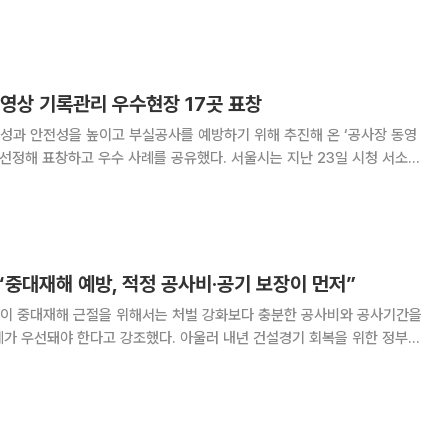
급 전담조직으로 주택공급추진본부가 출범한다. 본부장(실장급) 산하 주택
정비정책관(3개과) 77명으로 운영된다.
동영상 기록관리 우수현장 17곳 표창
성과 안전성을 높이고 부실공사를 예방하기 위해 추진해 온 ‘공사장 동영
하고 우수 사례를 공유했다. 서울시는 지난 23일 시청 서소문
울특별시 공사장 동영상 기록관리 우수사례 발표 및 시장표창 수여식’을
장 17곳에 시장표창을 수여했다고 24일
중대재해 예방, 적정 공사비·공기 보장이 먼저”
이 중대재해 근절을 위해서는 처벌 강화보다 충분한 공사비와 공사기간을
계가 우선돼야 한다고 강조했다. 아울러 내년 건설경기 회복을 위한 정부의
은 11일 서울 강남구 신사동에서 기자간담
후 공사원가가 급등하면서 공공공사를 중심으로