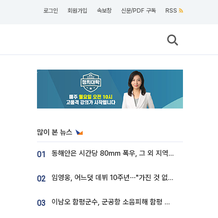
로그인
회원가입
속보창
신문/PDF 구독
RSS
많이 본 뉴스
동해안은 시간당 80㎜ 폭우, 그 외 지역은 폭염…‘극과 극 날씨’
01
임영웅, 어느덧 데뷔 10주년⋯"가진 것 없던 시절, 내 앞엔 20명의 팬뿐"
02
이남오 함평군수, 군공항 소음피해 함평 보상 요구
03