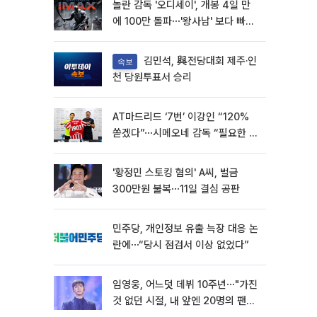
놀란 감독 '오디세이', 개봉 4일 만
에 100만 돌파⋯'왕사남' 보다 빠르
다
김민석, 與전당대회 제주·인
속보
천 당원투표서 승리
AT마드리드 ‘7번’ 이강인 “120%
쏟겠다”⋯시메오네 감독 “필요한 선
수”
'황정민 스토킹 혐의' A씨, 벌금
300만원 불복⋯11일 결심 공판
민주당, 개인정보 유출 늑장 대응 논
란에⋯“당시 점검서 이상 없었다”
임영웅, 어느덧 데뷔 10주년⋯"가진
것 없던 시절, 내 앞엔 20명의 팬