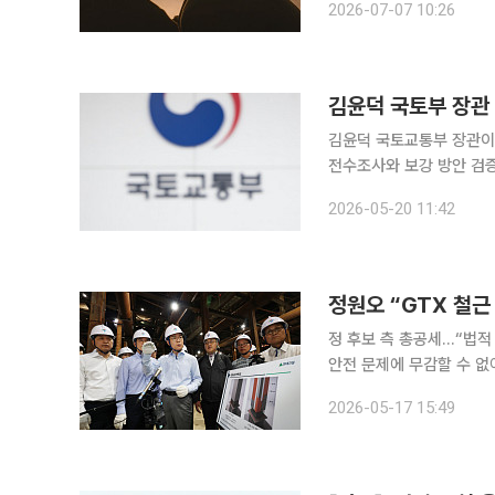
2026-07-07 10:26
분)가 서로의 상처를 보듬
김윤덕 국토부 장관 
김윤덕 국토교통부 장관이 
전수조사와 보강 방안 검증, 관계기
토교통위원회 전체회의에 
2026-05-20 11:42
업에서 철근이 누락되는 부
정원오 “GTX 철근
정 후보 측 총공세…“법적
안전 문제에 무감할 수 없어” 정원오 더불어민주당 서울시장 후보는 ‘수도권광역급행철도
노선 삼성역 구간 철근 누
2026-05-17 15:49
어올렸다. 정 후보는