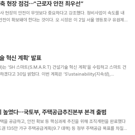
건축 현장 점검⋯“근로자 안전 최우선”
사 현장의 안전이 무엇보다 중요하다고 강조했다. 정비사업이 속도를 내
다는 것이다. 오 시장은 이 2일 서울 영등포구 유원제
장을 방문해 “새해 첫날 현장을 찾은 것은 안전 문제를 직접 챙기겠다는
비사업 물량의 약 20%가 집중된 영등포구를
술 혁신 계획’ 발표
 ‘SH 스마트(S.M.A.R.T) 건설기술 혁신 계획’을 수립하고 스마트 건
 계획은 ‘S’ustainability(지속성),
tificial Intelligence(인공지능), ‘R’obotics automation(로봇 자동
지위 높였다⋯국토부, 주택공급추진본부 본격 출범
택을 공급하고, 안전 확보 등 핵심과제 추진을 위해 조직개편을 완료했다