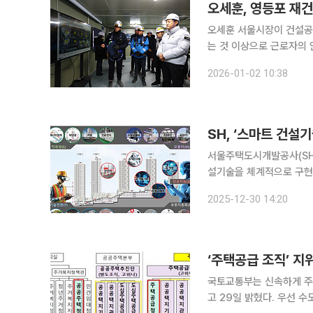
오세훈, 영등포 재
오세훈 서울시장이 건설공
는 것 이상으로 근로자의 안전이 확보돼야 한
일1차 주택재건축 사업 현
2026-01-02 10:38
의미”라며 “서울 시내 정
SH, ‘스마트 건설기
서울주택도시개발공사(SH)는
설기술을 체계적으로 구현하겠다고 30일 밝혔다. 이번
‘M’odular(모듈러), ‘A’r
2025-12-30 14:20
화), ‘T
‘주택공급 조직’ 
국토교통부는 신속하게 주
고 29일 밝혔다. 우선 수도권 135만 가구 주택공급계획(9.7 대책) 등 정부 주택공급 목표를 차질없