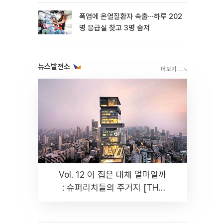
뿐"
폭염에 온열질환자 속출⋯하루 202
명 응급실 찾고 3명 숨져
뉴스발전소
Vol. 12 이 집은 대체 얼마일까
: 슈퍼리치들의 주거지 [THE
RARE]