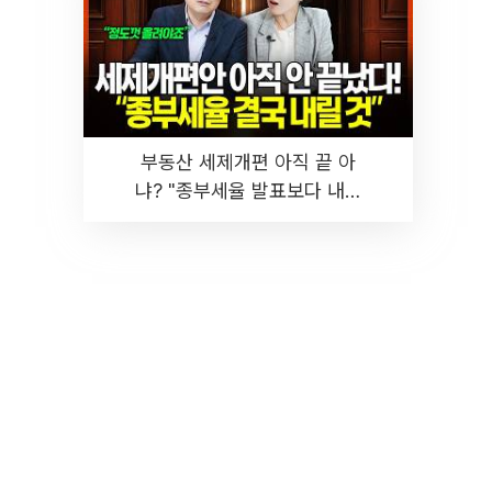
부동산 세제개편 아직 끝 아
냐? "종부세율 발표보다 내릴
것" 장기거주·양도세 전망 I 집
땅지성 I 김인만, 진미윤