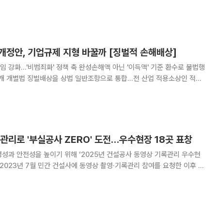
찬 건강정보를 소개합니다. ‘골다공’은 뼛속에 구멍이 많이
사로 지어진 건물이 쉽게 붕괴하듯 골다
개정안, 기업규제 지형 바꿀까 [징벌적 손해배상]
 강화…'비범죄화' 정책 축 완성손해액 아닌 '이득액' 기준 환수로 불법행
3개 개별법 징벌배상을 상법 일반조항으로 통합…전 산업 적용소상인 적용·
민주당이 내놓은 ‘5배 징벌배상’ 상법 개정안
 넘어 기업 규제 체계의 방향 자체를 바꾸
관리로 '부실공사 ZERO' 도전…우수현장 18곳 표창
성과 안전성을 높이기 위해 ‘2025년 건설공사 동영상 기록관리 우수현
과 모든 건축허가 대상 민간 현장으로 대상을 확대해 부실공사 근절에 나
서고 있다고 21일 밝혔다. 이번 우수현장 선정은 최근 2년간