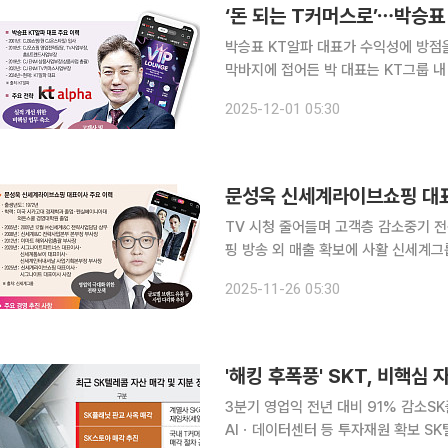
박승표 KT알파 대표가 수익성에 방점을
막바지에 접어든 박 대표는 KT그룹 
는 한편 플랫폼·콘텐츠 연계, 소비자 
2025-12-01 05:30
다. 1974년생인 박 대표는 한양대 경
TV 시청 줄어들며 고객층 감소중기 전
핑 방송 외 매출 확보에 사활 신세계그룹이 최근 단행한 정기임원 인사에서 T커머스(데이터홈쇼핑)
기업 신세계라이브쇼핑 수장에 오른 문
2025-11-26 05:30
할지 업계의
'해킹 후폭풍' SKT, 비핵심 자
3분기 영업익 전년 대비 91% 감소SK
AIㆍ데이터센터 등 투자재원 확보 SK텔레콤이 해킹 사고 여파로 실적이 급감한 가운데 자산 매각과