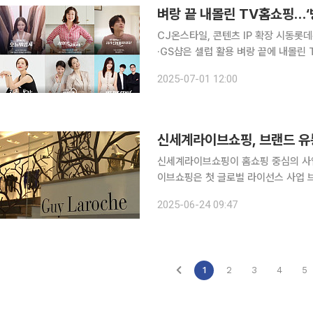
벼랑 끝 내몰린 TV홈쇼핑…‘
CJ온스타일, 콘텐츠 IP 확장 시동롯
·GS샵은 셀럽 활용 벼랑 끝에 내몰린 TV홈쇼핑업계가 생존 방안을 찾기 위해 안간힘을 쓰고 있다.
최근 배송 경쟁력을 개선한 데 이어 
2025-07-01 12:00
이 높은 영시니어의 쇼핑 수요를 잡겠
신세계라이브쇼핑, 브랜드 유
신세계라이브쇼핑이 홈쇼핑 중심의 사업 구
이브쇼핑은 첫 글로벌 라이선스 사업 브랜
혔다. 신세계라이브쇼핑은 기라로쉬 본사와 직접 협상을 통해 국내 남성복 부문 단독 라이선스를 확
2025-06-24 09:47
보해 하반기부터 상품을 전개할 예정이
1
2
3
4
5