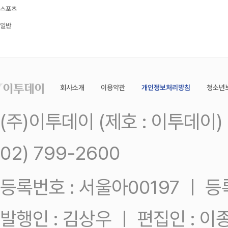
스포츠
일반
회사소개
이용약관
개인정보처리방침
청소년
(주)이투데이 (제호 : 이투데이
02) 799-2600
등록번호 : 서울아00197 ㅣ 등록일
발행인 : 김상우 ㅣ 편집인 : 