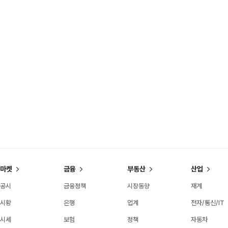
마켓
금융
부동산
산업
공시
금융정책
시장동향
재계
시황
은행
업계
전자/통신/IT
시세
보험
정책
자동차