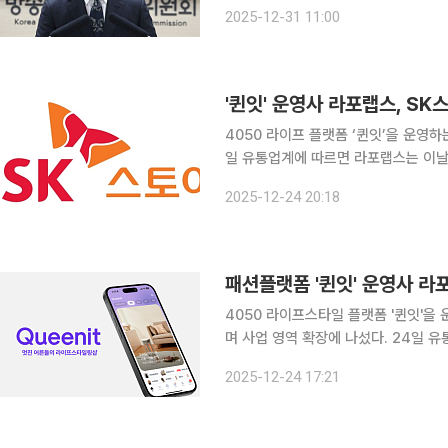
연속 역성장 국면에 들어서는 모양새다. 방송산업 실태조사는 방송사업자를 대상으로 2000
2025-12-31 11:00
매년 실시하고 있는 방송산업의 기초
'퀸잇' 운영사 라포랩스, S
4050 라이프 플랫폼 ‘퀸잇’을 운영하
일 유통업계에 따르면 라포랩스는 이날
매계약을 체결했다. 미디어S는 케이블채널 ‘채널S’를 운영하는 SK브로드밴드의 자회사다. 라포랩
2025-12-24 20:18
스는 보유 현금과 현금성 자산 약 65
패션플랫폼 '퀸잇' 운영사 라
4050 라이프스타일 플랫폼 '퀸잇'
며 사업 영역 확장에 나섰다. 24일 유통업계에 따르면 이날 라포랩스는 SK텔레콤과 SK스토아 및
미디어S 인수를 위한 주식매매계약(SP
2025-12-24 17:21
100%를 인수하는 구조다. 인수 금액은