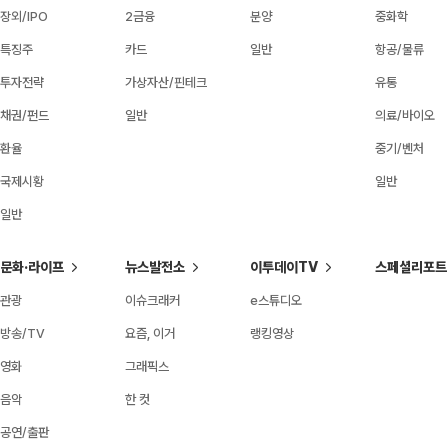
장외/IPO
2금융
분양
중화학
특징주
카드
일반
항공/물류
투자전략
가상자산/핀테크
유통
채권/펀드
일반
의료/바이오
환율
중기/벤처
국제시황
일반
일반
문화·라이프
뉴스발전소
이투데이TV
스페셜리포트
관광
이슈크래커
e스튜디오
방송/TV
요즘, 이거
랭킹영상
영화
그래픽스
음악
한 컷
공연/출판