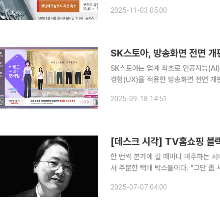
자회사 정리를 통한 현금 확보에 나서고
2025-11-03 05:00
재무 건전성을 확보하고 투자 재원을 
SK스토아, 방송화면 전면 개편
SK스토아는 업계 최초로 인공지능(AI)
경험(UX)을 적용한 방송화면 전면 개편을 단행했다고 1
력 확보 △시청·구매 여정 최적화 △개인화 
2025-09-18 14:51
데이터홈쇼핑의 구조적 한계였던 ‘녹화
[데스크 시각] TV홈쇼핑 블
한 번씩 본가에 갈 때마다 마주하는 서
서 주문한 택배 박스들이다. "그만 좀
배송, 무료 반품이잖아. 입어보고 안 맞으면 
2025-07-07 04:00
좋은 엄마에겐 다리 아픈 백화점 쇼핑