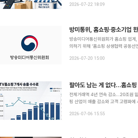
2026-07-22 18:09
넘어갈지 주목된다. 22
방미통위, 홈쇼핑·중소기업 
방송미디어통신위원회가 홈쇼핑 업계, 
의하기 위해 ‘홈쇼핑 상생협력 공동선
실질적 성과로 이어질 수 있도록 지원해 나갈 계획이다. 방미통위는 
2026-07-20 15:00
와 협력 중소기업 등이 참석한 가운데
팔아도 남는 게 없다…홈쇼핑 
전체거래액 4년 연속 감소…20조원 밑돌
핑 산업이 매출 감소와 고객 고령화에
것으로 나타났다. 홈쇼핑 외형은 줄었
2026-07-06 15:55
했다. 한국TV홈쇼핑협회가 6일 발간