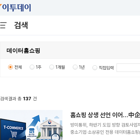
검색
전체
1주
1개월
1년
직접입력
검색결과 총
137
건
홈쇼핑 상생 선언 이어…中企
방미통위, 하반기 도입 방향 검토사업자 선정·의
중소기업·소상공인 전용 데이터홈쇼핑(
마련한다. 중소기업계 숙원사업으로 꼽