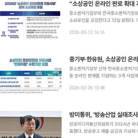
“소상공인 온라인 판로 확대 
중소벤처기업부와 한국중소벤처기업유통
소상공인을 모집한다고 12일 밝혔다. 이번 사업은 소상공인의 온라인 시장 경쟁력 강화를 위해 추진
되며 올해는 총 1만4290개사를 대상으로
2026-03-12 16:16
부터는 필요한 지원 항목을 한 번에 신청
중기부·한유원, 소상공인 온
중소벤처기업부 산하 한국중소벤처기업
중 온라인 판매를 지원하는 3개 사업에 참여
인판로지원사업은 소상공인의 온라인 판
2026-02-26 10:48
춤형 지원을 제공하는 사업이다. 중기
방미통위, '방송산업 실태조사
방송미디어통신위원회가 2024년 국내 
표했다. 방송광고 매출 급감과 지상파·