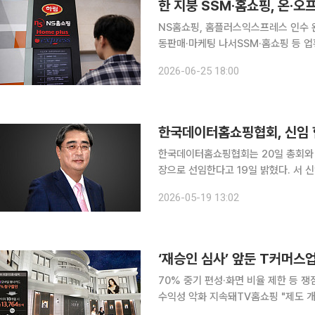
한 지붕 SSM·홈쇼핑, 온·오
NS홈쇼핑, 홈플러스익스프레스 인수 
동판매·마케팅 나서SSM·홈쇼핑 등 업황 부진
(SSM)업계가 한 지붕 아래 있는 홈
2026-06-25 18:00
홈플러스익스프레스(익스프레스)가 NS
한국데이터홈쇼핑협회, 신임 
한국데이터홈쇼핑협회는 20일 총회와 
장으로 선임한다고 19일 밝혔다. 서 신임 협회장은 서울대 국제경제학 학․석사와 미주리대에서 경제
학 박사를 취득하고, 통신개발연구원(현
2026-05-19 13:02
에서 금융부, 경제부, 증권부를 두루 
‘재승인 심사’ 앞둔 T커머스
70% 중기 편성·화면 비율 제한 등
수익성 악화 지속돼TV홈쇼핑 "제도 개선 절실" 한목소리 재승인
(T커머스) 업계가 방송 환경 변화에 