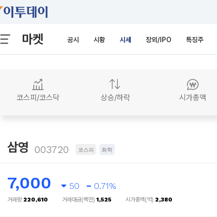
마켓
공시
시황
시세
장외/IPO
특징주
코스피/코스닥
상승/하락
시가총액
삼영
003720
코스피
화학
7,000
50
0.71%
거래량
220,610
거래대금(백만)
1,525
시가총액(억)
2,380