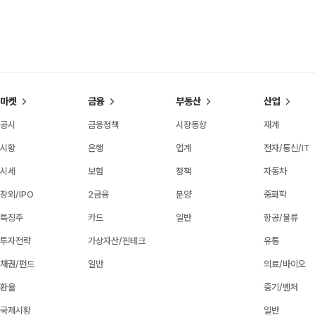
마켓
금융
부동산
산업
공시
금융정책
시장동향
재계
시황
은행
업계
전자/통신/IT
시세
보험
정책
자동차
장외/IPO
2금융
분양
중화학
특징주
카드
일반
항공/물류
투자전략
가상자산/핀테크
유통
채권/펀드
일반
의료/바이오
환율
중기/벤처
국제시황
일반