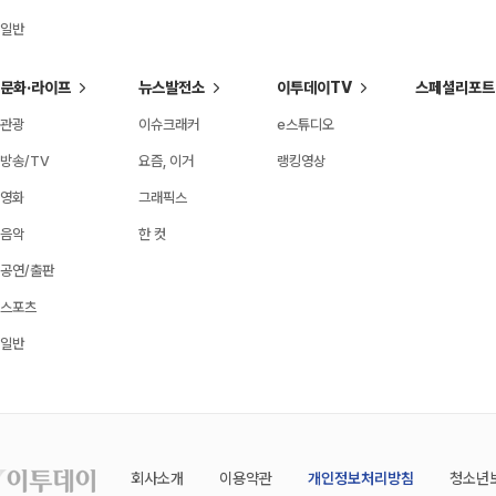
일반
문화·라이프
뉴스발전소
이투데이TV
스페셜리포트
관광
이슈크래커
e스튜디오
방송/TV
요즘, 이거
랭킹영상
영화
그래픽스
음악
한 컷
공연/출판
스포츠
일반
회사소개
이용약관
개인정보처리방침
청소년