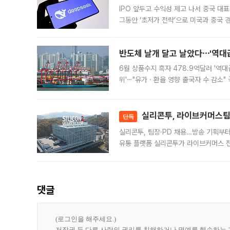
IPO 앞두고 수익성 제고 나서 중국 대표
그동안 ‘초저가 전략’으로 미국과 중국
가된다. 블룸버그통신에 따르면 딥시크는
반도체 날개 달고 날았다⋯'역대급
6월 상품수지 흑자 478.9억달러 '역대
위'⋯"유가ㆍ환율 영향 출국자 수 감소" 
급 수출 호조가 매달 이어지면서 6월 
대 기
실리콘투, 라이브커머스팀 
단독
실리콘투, 팀장·PD 채용…방송 기획부
유통 플랫폼 실리콘투가 라이브커머스 전
나섰다. 국내 화장품을 해외 유통망에 공
댓글