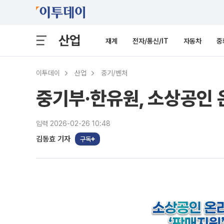
산업
재계
전자/통신/IT
자동차
중
이투데이
산업
중기/벤처
중기부·한유원, 소상공인
입력 2026-02-26 10:48
김동효 기자
구독