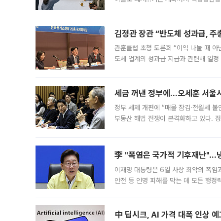
는 5년마다 계좌를 해지하라는 건가요?”
편을
김정관 장관 “반도체 성과급, 
관훈클럽 초청 토론회 “이익 나눌 때 아
도체 업계의 성과급 지급과 관련해 일정
최근 상법·자본시장법 개정으로 기업 지
세금 꺼낸 정부에…오세훈 서울시장
정부 세제 개편에 “매물 잠김·전월세 불
부동산 해법 전쟁이 본격화하고 있다. 
드를 꺼내자 서울시는 전·월세 부담만 
李 "폭염은 국가적 기후재난"…냉
이재명 대통령은 6일 사상 최악의 폭염
안전 등 인명 피해를 막는 데 모든 행
인프라 확충 계획을 내년도 예산안에 반
中 딥시크, AI 가격 대폭 인상 