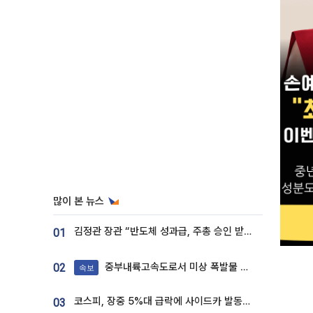
많이 본 뉴스
김정관 장관 “반도체 성과급, 주총 승인 받도록”…상법·자본시장법 개정 시사
01
중부내륙고속도로서 미상 폭발물 발견
02
속보
코스피, 장중 5%대 급락에 사이드카 발동…삼성·SK 동반 폭락
03