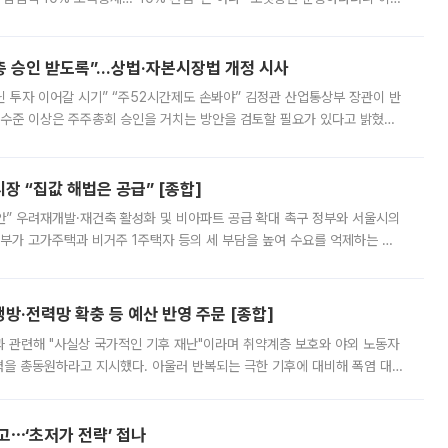
 ‘만능 절세 통장’으로 불리는 개인종합자산관리계좌(ISA)가 두 갈래로 개
주총 승인 받도록”…상법·자본시장법 개정 시사
닌 투자 이어갈 시기” “주52시간제도 손봐야” 김정관 산업통상부 장관이 반
 수준 이상은 주주총회 승인을 거치는 방안을 검토할 필요가 있다고 밝혔다.
배구조와 주주권 강화 논의가 이어지는 가운데, 핵심 연구인력에 대한
 “집값 해법은 공급” [종합]
안” 우려재개발·재건축 활성화 및 비아파트 공급 확대 촉구 정부와 서울시의
정부가 고가주택과 비거주 1주택자 등의 세 부담을 높여 수요를 억제하는 카
키울 것이라며 세금이 아닌 공급이 근본적인 처방이라고 전면 반박했다.
방·전력망 확충 등 예산 반영 주문 [종합]
과 관련해 "사실상 국가적인 기후 재난"이라며 취약계층 보호와 야외 노동자
정력을 총동원하라고 지시했다. 아울러 반복되는 극한 기후에 대비해 폭염 대응
영하는 방안도 검토하라고 주문했다. 이 대통령은 이날 폭염·가뭄 대
예고⋯‘초저가 전략’ 접나