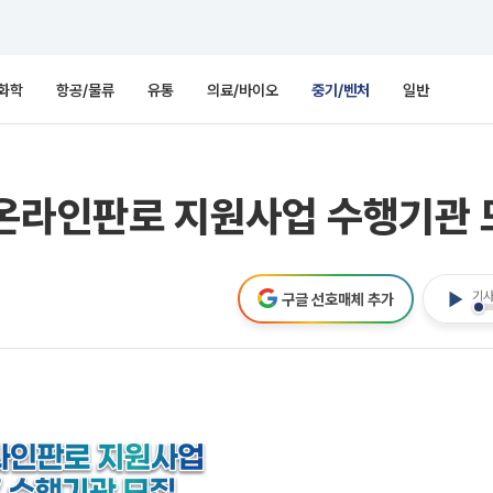
화학
항공/물류
유통
의료/바이오
중기/벤처
일반
 온라인판로 지원사업 수행기관 
기사
구글 선호매체 추가