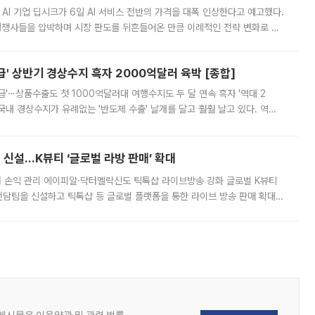
 AI 기업 딥시크가 6일 AI 서비스 전반의 가격을 대폭 인상한다고 예고했다.
 경쟁사들을 압박하며 시장 판도를 뒤흔들어온 만큼 이례적인 전략 변화로 평
 이날 공지를 통해 구체적인 인상 폭은 공개하지 않았지만 상당한 수
' 상반기 경상수지 흑자 2000억달러 육박 [종합]
급'⋯상품수출도 첫 1000억달러대 여행수지도 두 달 연속 흑자 '역대 2
국내 경상수지가 유례없는 '반도체 수출' 날개를 달고 훨훨 날고 있다. 역대
경상수지 뿐 아니라 상반기 경상수지 흑자도 2000억달러에 근접하며 사상 최
신설…K뷰티 ‘글로벌 라방 판매’ 확대
터 손익 관리 에이피알·닥터멜락신도 틱톡샵 라이브방송 강화 글로벌 K뷰티
담팀을 신설하고 틱톡샵 등 글로벌 플랫폼을 통한 라이브 방송 판매 확대에
급하는 데서 한발 더 나아가 방송 기획과 상품 구성, 출연자 섭외, 손익