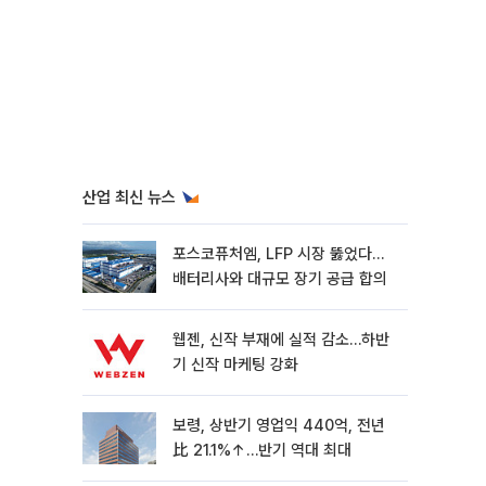
산업 최신 뉴스
포스코퓨처엠, LFP 시장 뚫었다…
배터리사와 대규모 장기 공급 합의
웹젠, 신작 부재에 실적 감소…하반
기 신작 마케팅 강화
보령, 상반기 영업익 440억, 전년
比 21.1%↑…반기 역대 최대