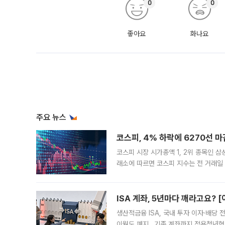
0
0
좋아요
화나요
주요 뉴스
코스피, 4% 하락에 6270선 마
코스피 시장 시가총액 1, 2위 종목인 
래소에 따르면 코스피 지수는 전 거래일 대
1.81% 내린 6478.75에 출발한 코
다. 이날 오전
ISA 계좌, 5년마다 깨라고요? 
생산적금융 ISA, 국내 투자 이자·배당
이월도 폐지…기존 계좌까지 적용청년형 