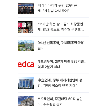
'바다이야기'에 묶인 20년 규
제…"게임법 다시 짜야"
“보기만 하는 광고 끝“…화장품업
계, SNS 홍보도 ‘참여형 콘텐츠’로
변모[K뷰티 라방戰]
9호선 신목동역, ‘이대목동병원역’
된다
레드캡투어, 2분기 매출 982억원…
역대 2분기 최대
中企업계, 정부 세제개편안에 공
감…“현장 목소리 반영 기대”
코오롱인더, 중간배당 50% 높인
다…주주환원 강화