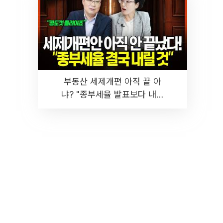
부동산 세제개편 아직 끝 아
냐? "종부세율 발표보다 내릴
것" 장기거주·양도세 전망 I 집
땅지성 I 김인만, 진미윤