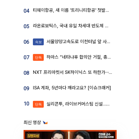
티웨이항공, 새 이름 '트리니티항공' 첫발…SSC 전략 본격화
04
라온로보틱스, 국내 유일 차세대 반도체 공정 로봇 개발 ‘고객사 테스트 진행’
05
서울양양고속도로 이천터널 앞 사고 발생
06
속보
하마스 “네타냐후 합의안 거절, 총선 앞두고 시간 끌기”
07
단독
NXT 프리마켓서 SK하이닉스 또 하한가⋯‘11주 거래’에 시초가 왜곡
08
ISA 계좌, 5년마다 깨라고요? [이슈크래커]
09
10
실리콘투, 라이브커머스팀 신설…K뷰티 ‘글로벌 판매망’ 확대[K뷰티 라방戰]
단독
최신 영상