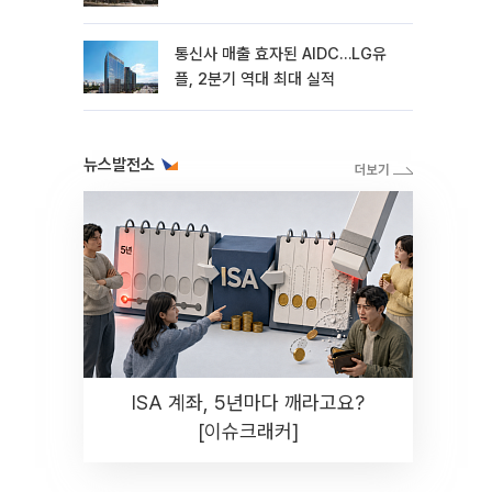
통신사 매출 효자된 AIDC…LG유
플, 2분기 역대 최대 실적
뉴스발전소
ISA 계좌, 5년마다 깨라고요?
[이슈크래커]