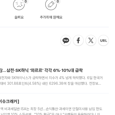
0
0
슬퍼요
추가취재 원해요
감…삼전·SK하닉 '와르르' 각각 6%·10%대 급락
삼성전자와 SK하이닉스가 급락하면서 지수가 4% 넘게 하락했다. 6일 한국거
비 301.88포인트(4.58%) 내린 6296.38에 장을 마감했다. 전장보다
스피는 장중 한때 6550.94까지 오르기도 했으나 6238.32까지 밀리기도 했
[이슈크래커]
 전액 비과세일반 ISA는 최장 5년…손익통산·과세이연 단절미사용 납입 한도
납입액 10% 소득공제…“10% 환급”은 아냐 “오랫동안 운용하라더니 이제