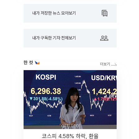
내가 저장한 뉴스 모아보기
내가 구독한 기자 전체보기
한 컷
코스피 4.58% 하락, 환율