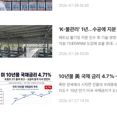
대가 여전히 큰 것으로 분석된다. 특히
2026-07-28 06:00
‘K-물관리’ 1년…수공에 지
베트남 물기업 지분 인수 후 기술·경영
억원 기대SWNM 도입해 효율 증대…국내기업 3사 동반 
My Vinh·PMV)은 한국수자원공사(
2026-07-28 05:00
할 수 있다. 수공은 작년 9월 PMV 지
10년물 美 국채 금리 4.7
폭탄 관세에서 시작한 인플레 우려중동
리도↑ 10년 만기 미국 국채금리가 도널드 트럼프 2기 행정부 들어 최고 수준으로 올랐다. 국채 금
리가 오르면서 회사채 금리도 덩달아 상승, 기업
2026-07-27 14:59
24일(현지시간) 이같이 전하고 “트럼