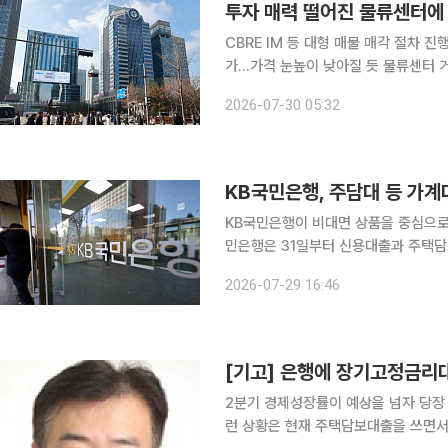
투자 매력 떨어진 물류센터에 
CBRE IM 등 대형 매물 매각 절차 
가…가격 눈높이 낮아질 듯 물류센터 거래 시장이 좀처럼 회복하지 못하는 가운데 인천 쿠팡 물류센
터 화재가 추가 악재로 떠올랐다. 화재
2026-07-30 05:32
형 물류센터의 매각 일정이 길어지고 
KB국민은행, 주담대 등 가계대
KB국민은행이 비대면 상품을 중심으로 주요 가계대출 
민은행은 31일부터 신용대출과 주택담
정한다. KB신용대출과 KB급여이체신용대출, KB스타신용대출 등 주요 신용대출 금리는
2026-07-29 16:46
0.10
2분기 경제성장률이 예상을 넘자 당장
런 상황은 현재 주택담보대출을 쓰면서