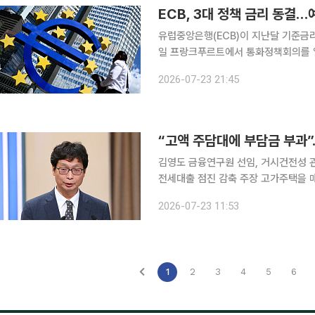
ECB, 3대 정책 금리 동결…
유럽중앙은행(ECB)이 지난달 기준금리를 인상한
일 프랑크푸르트에서 통화정책회의를 열
융자금리와 한계대출금리도 각각 연 2.40%, 2.65%로
2026-07-23 21:45
격이 급등하면서 인플레이션 우려가 커
“고액 주담대에 부담금 부과”
김영도 금융연구원 선임, 거시건전성 
전세대출 점진 감축 주장 고가주택을 매입하거나 고액의 주택담보대출을 받는 차주에게 대출금리
외에 별도 부담금을 부과하는 방안이 
2026-07-23 11:53
등 대출 규모를 제한하는 기존 양적규
1
2
3
4
5
6