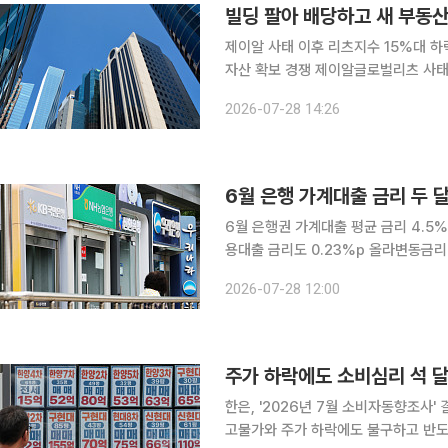
빌딩 팔아 배당하고 새 부동산
제이알 사태 이후 리츠지수 15%대 
자산 확보 경쟁 제이알글로벌리츠 사태 이후 상장 리츠(REITs·부동산투자회사) 시장의 투자심리가
위축된 가운데 리츠들이 자산 매각과 
2026-07-28 14:26
가치 하락 우려로 주가 부진이 이어지
6월 은행 가계대출 금리 두 
6월 은행권 가계대출 평균 금리 4.5%
용대출 금리도 0.23%p 올라변동금리 
달 은행권 가계대출 금리가 두 달 연속
2026-07-28 12:00
른 데다 상대적으로 금리가 높은 일반
주가 하락에도 소비심리 석 달
한은, '2026년 7월 소비자동향조사' 결과 발표 7월 소비심리지수가 석 달 연속 
고물가와 주가 하락에도 불구하고 반도