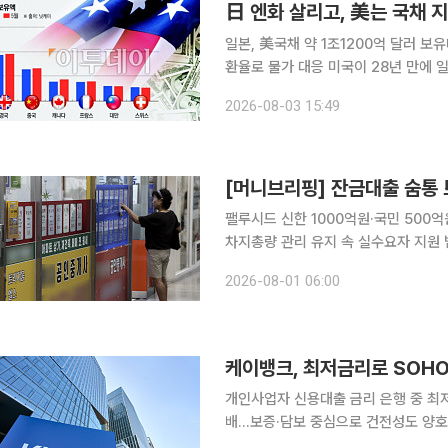
日 엔화 살리고, 美는 국채 
일본, 美국채 약 1조1200억 달러 
환율로 물가 대응 미국이 28년 만에 일본과 손잡고 엔화 방어에 나선 배경에는 동맹국 지원만이 아
니라 자국 국채시장을 지키려는 계산이 깔린 것으로 분석된다
2026-08-03 15:49
본 금융기관의 미 국채 매도로 이어질 
[머니브리핑] 잔금대출 숨통
팰루시드 신한 1000억원·국민 500
차지총량 관리 유지 속 실수요자 지원 범위 주목 막혀 있던 잔금대출에 조금씩 
다만 7월 가계대출이 4조원 넘게 늘면
2026-08-01 06:00
문턱은 여전하다. 총량 관리는 이어가
케이뱅크, 최저금리로 SOHO
개인사업자 신용대출 금리 은행 중 최
배…보증·담보 중심으로 건전성도 양호
0.39%p 인하 케이뱅크가 업권 최저 수준의 금리를 앞세워 개인사업자(SOHO) 대출을 1년 새 두