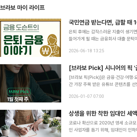
브라보 마이 라이프
국민연금 받는다면, 급할 때 
은퇴 후에는 갑작스러운 지출이 생기면
들어가게 될 때는 금융회사 대출 문턱
할 수밖에 없다. 다행히 국민연금을 받고 있다면 도움을 받을 수 있다. 국민연금공단의 ‘노후긴급자
2026-06-18 13:25
[브라보 Pick] 시니어의 
[브라보 픽(Pick)]은 금융·건강·여행
간 가장 주목 받은 유튜브 콘텐츠를 
시각각 변하는 시니어 독자의 마음을 살피고,
2026-01-07 07:00
유튜브 주요 채널의 조회 흐름과 포털 
상생을 위한 착한 임대인 세
코로나 확산으로 2020년 영세 소규모
인 사업자를 돕기 위해, 임대인이 인