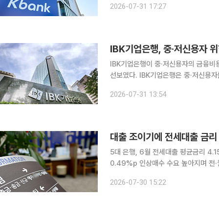
2026-07-31 17:27
배 넘게 늘렸다. 가계대출 규제로 인
IBK기업은행, 중·저신용자 
IBK기업은행이 중·저신용자의 금융비용
선보였다. IBK기업은행은 중·저신용자를 위한 'IBK 착한금리 포용대출'을 출시했다고 31일 밝혔다.
이번 상품은 개인신용평점(CB) 하위 
2026-07-31 13:54
계 대신 단일금리 방식을 적용하고 장
대출 조이기에 전세대출 금리 
5대 은행, 6월 전세대출 평균금리 4
0.49%p 인상매수 수요 높아지며 전·월세도 줄어⋯이
담보대출 한도 축소와 접수 제한을 넘
2026-07-30 15:22
전세대출 취급 금리가 오름세를 보인 