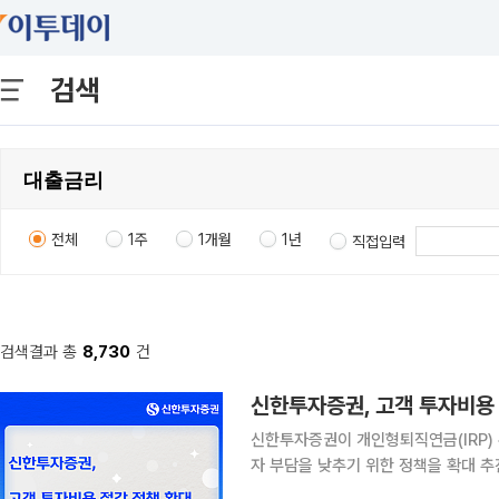
검색
전체
1주
1개월
1년
직접입력
검색결과 총
8,730
건
신한투자증권, 고객 투자비용
신한투자증권이 개인형퇴직연금(IRP)
자 부담을 낮추기 위한 정책을 확대 추진한다. 6일 신한투자증권은 IRP 자산·운용
운영과 온라인 전용 라이트펀드 선취 