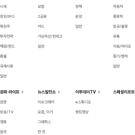
시세
보험
정책
자동차
장외/IPO
2금융
분양
중화학
특징주
카드
일반
항공/물류
투자전략
가상자산/핀테크
유통
채권/펀드
일반
의료/바이오
환율
중기/벤처
국제시황
일반
일반
문화·라이프
뉴스발전소
이투데이TV
스페셜리포트
관광
이슈크래커
e스튜디오
방송/TV
요즘, 이거
랭킹영상
영화
그래픽스
음악
한 컷