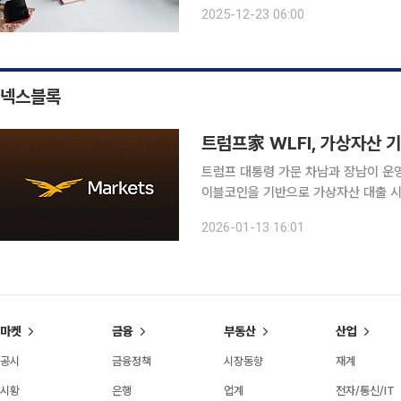
에게 부여했다. 임대인의 자발적인 임
2025-12-23 06:00
한 것이다. 당초 2020년 말까지만 
넥스블록
트럼프家 WLFI, 가상자산 기반
트럼프 대통령 가문 차남과 장남이 운영하는 
이블코인을 기반으로 가상자산 대출 시
대출 여력 하락을 우려하고 있다. 12일(현지시간) WLFI는 자사 스테이블코인을 비롯한 여러 가상자
2026-01-13 16:01
산을 중심으로 온체인 대출 플랫폼 ‘월
마켓
금융
부동산
산업
공시
금융정책
시장동향
재계
시황
은행
업계
전자/통신/IT