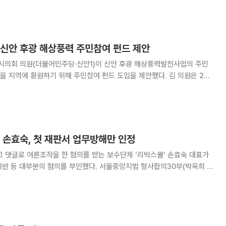
국립대병원이나 상급종합병원이 없어 중증·
 신안 후광 해상풍력 주민참여 펀드 제안
의회 의원(더불어민주당·신안1)이 신안 후광 해상풍력발전사업의 주민
역에 환원하기 위해 주민참여 펀드 도입을 제안했다. 김 의원은 20
무보고에서 "정부가 신안 우이 해상풍력에 투자하기로 한 국민성장펀드는
 수 없었던 구조"라며 "행정이 주도하는 펀드야말로
 손효숙, 첫 재판서 업무방해만 인정
고 댓글로 여론조작을 한 혐의를 받는 보수단체 ‘리박스쿨’ 손효숙 대표가
 혐의를 부인했다. 서울중앙지법 형사합의30부(박옥희 부
·정보통신망법 위반(침해), 컴퓨터 장애 업무방해 등 혐의를 받는 손 대표
등에 대한 첫 공판기일을 열었다. 손 대표는 이날 오전 9시