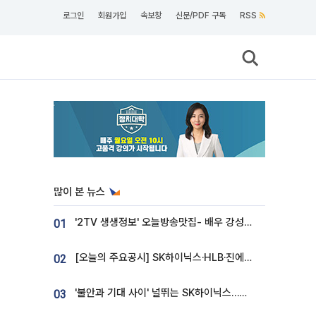
로그인
회원가입
속보창
신문/PDF 구독
RSS
많이 본 뉴스
'2TV 생생정보' 오늘방송맛집- 배우 강성진 단골! 쌀국수ㆍ푸팟퐁 커리 맛집 '블○○○'
01
[오늘의 주요공시] SK하이닉스·HLB·진에어·포스코홀딩스·네이버·대우건설 등
02
'불안과 기대 사이' 널뛰는 SK하이닉스…증권가 "HBM4·LTA 기반 펀터멘털 견고"
03