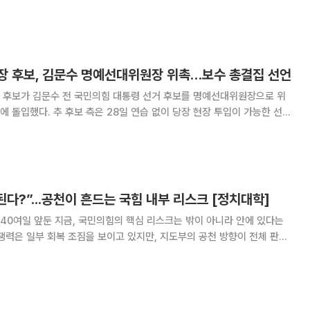
상을 되찾고 있다’고 했지만 대통령이
장 후보, 김문수 명예선대위원장 위촉…보수 총결집 선언
 후보가 김문수 전 국민의힘 대통령 선거 후보를 명예선대위원장으로 위
없이 당장 현장 투입이 가능한 선거
하기 위해 같은 당 대통령선거 후보였던 김 전 장관을 명예선대위원장으로
고 밝혔다. 국민의힘 대구·경북 단체장 후보들이 공동선대위 구
된다?”...공천이 흔드는 국힘 내부 리스크 [정치대학]
40여일 앞둔 지금, 국민의힘의 핵심 리스크는 밖이 아니라 안에 있다는
쟁력은 일부 회복 조짐을 보이고 있지만, 지도부의 공천 방향이 전체 판을
출연해 현재 선거 구도를 두고 “민