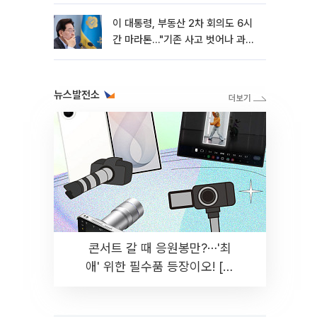
이 대통령, 부동산 2차 회의도 6시
간 마라톤…"기존 사고 벗어나 과감
히 실천"
뉴스발전소
콘서트 갈 때 응원봉만?⋯'최
애' 위한 필수품 등장이오! [솔
드아웃]