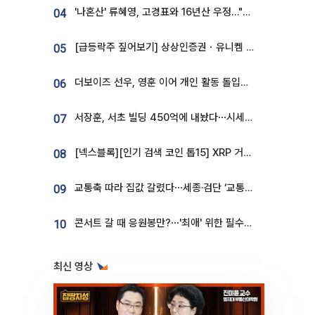
'나혼산' 류혜영, 고경표와 16년산 우정…"자취방서 부모님과 마주쳐"
04
[급등락주 짚어보기] 상상인증권ㆍ유니켐 2연속, 본느 6연속 ‘상한가’⋯M&A 훈풍 분 증시
05
더보이즈 선우, 영훈 이어 개인 활동 돌입⋯앳에어리어와 전속계약
06
서장훈, 서초 빌딩 450억에 내놨다⋯시세차익은
07
[넥스블록][인기 검색 코인 톱15] XRP 거래량 14억달러…ETHGas 급등·Bless 급락…고변동 알트 부각
08
교통축 따라 집값 갈렸다⋯세종·검단 ‘교통 프리미엄’ 뚜렷
09
콘서트 갈 때 응원봉만?⋯'최애' 위한 필수품 등장이오! [솔드아웃]
10
최신 영상