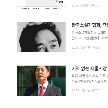
장체험학습 등 교내외 활동
2026-05-21 06:00
안아야 하는 구조에서 비롯
한국소설가협회, ‘
한국소설가협회는 고(故)
한다고 19일 밝혔다. 제1회 수상자로
실에서 열린 ‘김문수문학상
2026-05-19 14:33
기약 없는 서울시장 
직전 지방선거 제외 모두 
피는 언행불일치” 오세훈 국민의힘 서울시장 후보가 6·3 지방선거를 앞두고 정원오 더불어민주당
서울시장 후보에게 연일 
2026-05-16 07:00