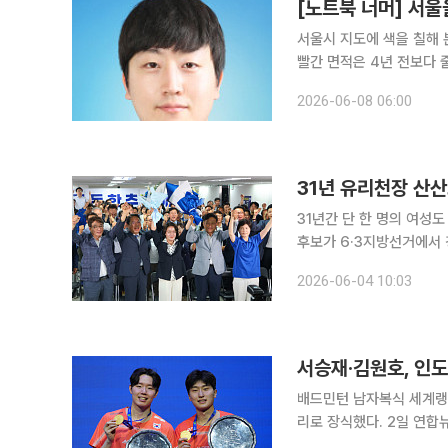
[노트북 너머] 서울
서울시 지도에 색을 칠해 
빨간 면적은 4년 전보다 
의 비율은 4년 전보다 1
2026-06-08 06:00
의 보수 득표율이 서울 평
31년 유리천장 산산
31년간 단 한 명의 여성
후보가 6·3지방선거에서
를 새겼다. 4일 이투데이 취재를 종합하면 중앙선거관리위원회 최종 개표 결과(오전 8시 기준
2026-06-04 10:03
99.98%) 추 당선인은 
서승재·김원호, 인도
배드민턴 남자복식 세계랭킹
리로 장식했다. 2일 연합뉴스에 따르면 서승재-김원호는 이날 인도네시아 자카르타에서 열린
2026 세계배드민턴연맹(