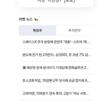
시장 '이번엔?' [포토]
마켓 뉴스
특징주
투자전략
스페이스X 주가 반등에 관련주 ‘껑충’⋯스피어 18%ㆍ에이치브이엠 12%↑
반도체 온기 탄 2차전지...삼성SDI, 장 초반 7% 넘게 껑충
美 태양광 관세 반사이익 기대감에 한화솔루션 20%대·OCI홀딩스 14%대 급등
포스코퓨처엠, 19만톤 LFP 양극재 공급 합의에 9%대 강세
고려아연, 106분기 연속 흑자...2분기 '어닝 서프라이즈'에 장 초반 12%대 강세