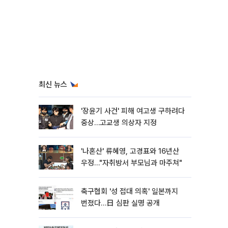
최신 뉴스
'장윤기 사건' 피해 여고생 구하려다
중상…고교생 의상자 지정
'나혼산' 류혜영, 고경표와 16년산
우정…"자취방서 부모님과 마주쳐"
축구협회 '성 접대 의혹' 일본까지
번졌다…日 심판 실명 공개