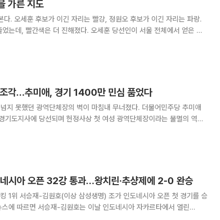
을 가른 지도
본다. 오세훈 후보가 이긴 자리는 빨강, 정원오 후보가 이긴 자리는 파랑.
줄었는데, 빨간색은 더 진해졌다. 오세훈 당선인이 서울 전체에서 얻은 표
0%포인트 가까이 떨어졌는데, 강남 결집은 더 단단해진 것이다. 강남 3구
균을 앞선 격차는 12.0%포인트.
조각…추미애, 경기 1400만 민심 품었다
도 넘지 못했던 광역단체장의 벽이 마침내 무너졌다. 더불어민주당 추미애
 경기도지사에 당선되며 헌정사상 첫 여성 광역단체장이라는 불멸의 역사
375만9992표(55.04%)를 획득해 268만
네시아 오픈 32강 통과…왕치린·추샹제에 2-0 완승
 1위 서승재-김원호(이상 삼성생명) 조가 인도네시아 오픈 첫 경기를 승
BWF) 월드투어 슈퍼 1000 인도네시아 오픈 남자복식 32강에서 대만의