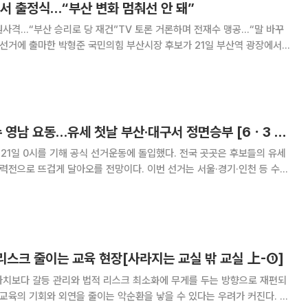
서 출정식…“부산 변화 멈춰선 안 돼”
사격…“부산 승리로 당 재건”TV 토론 거론하며 전재수 맹공…“말 바꾸
박 후보는 이날 오후 부산역 광장에서 합동 출정
 멈춰서는 안 된다”며 “세계도시 부산
'한동훈 무소속' 변수 영남 요동…유세 첫날 부산·대구서 정면승부 [6ㆍ3 선거 풍향계]
 21일 0시를 기해 공식 선거운동에 돌입했다. 전국 곳곳은 후보들의 유세
총력전으로 뜨겁게 달아오를 전망이다. 이번 선거는 서울·경기·인천 등 수도
까지 전국 민심의 향배를 가를 중대 분수령으로 평가된다. 특히 이재명 정
는 전국 단위 선거라는 점에서 단순한 지
.리스크 줄이는 교육 현장[사라지는 교실 밖 교실 上-①]
가치보다 갈등 관리와 법적 리스크 최소화에 무게를 두는 방향으로 재편되
 교육의 기회와 외연을 줄이는 악순환을 낳을 수 있다는 우려가 커진다. 현