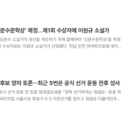
 축소가 학교의 단순 방침이 아닌 사고 발생 시 교사가 과도한 책임을 떠
된 만큼 정부 차원의 제도 보완과 정책 마련
김문수문학상’ 제정…제1회 수상자에 이원규 소설가
 김문수 소설가의 정신을 계승하기 위해 올해부터 ‘김문수문학상’을 제정
는 이원규 소설가가 선정됐다. 전날 인천 하버파크호텔 세미나
’ 제1회 시상식에는 한국소설가협회 운영진과 회원 90여 명이 참석해 문
학상 제정과 수상자를 축하했다. 협회는 ‘김문수문학상’ 제정 목적
후보 양자 토론⋯최근 5번은 공식 선거 운동 전후 성사
공식 선거 운동 전 토론 맞대결오세훈 “정책 선거하자는 정원오⋯토론 회
양자토론을 요구하고 있다. 최근 5년간 서울시장 선거에서는 공식 선거운
동 전후로 후보 간 토론이 이뤄져 정책 공방을 벌였다. 16일 정치계에