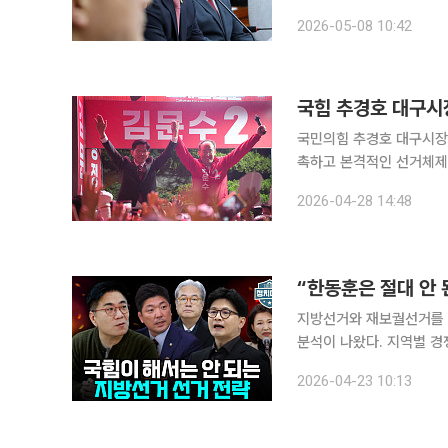
포"라고 비판했다. 송 원내대표는 이날 원내대책회의에서 "이재명 대통령은 지난 6일 ‘부동산 불패
2026-05-08 10:42
신화는 없고 모든 것이 정
국힘 추경호 대구시
국민의힘 추경호 대구시장
촉하고 본격적인 선거체제에 돌입했다. 추 후보 측은 28일 연습 
캠프 체제를 조속히 구성
2026-04-28 14:48
위촉했다
“한동훈은 절대 안 
지방선거와 재보궐선거를 
분석이 나왔다. 지역별 경
흔들 수 있다는 해석이다. 22일 공개된 유튜브 채널 이투데이TV ‘정치대학’(연출 윤보현)에는 윤태
2026-04-23 10:13
곤 더모아 정치분석실장이 