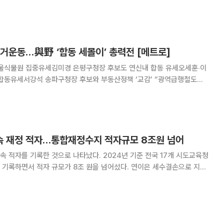
1-18 21-10)으로 꺾었다. 경기
거운동…與野 ‘합동 세몰이’ 총력전 [메트로]
서울식물원 집중유세김미경 은평구청장 후보도 연신내 합동 유세오세훈‧이
유세서강석 송파구청장 후보와 부동산정책 ‘교감’ “광역급행철도
 구간 철근 누락 사태에서 보듯 시민 생명과 직결된 핵심 안전 문제조차 언론
는, 오세훈 시정의 무책임과 안전 불감증이 극에
속 재정 적자…통합재정수지 적자규모 8조원 넘어
속 적자를 기록한 것으로 나타났다. 2024년 기준 전국 17개 시도교육청
 기록하면서 적자 규모가 8조 원을 넘어섰다. 연이은 세수결손으로 지방
다. 26일 국회 교육위원회 소속 김문수 더불어민
자누리집 지방교육재정알리미와 한국교육학술정보원