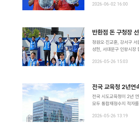
2026-06-02 16:00
왕치린-추샹제 조를 2-0(2
반환점 돈 구청장 선
정원오‧진교훈, 강서구 
성헌, 서대문구 인왕시장 합동
(GTX)-A 노선 삼성역
2026-05-26 15:03
보도를 통해 뒤늦게 파악하
전국 교육청 2년연
전국 시도교육청이 2년 연
모두 통합재정수지 적자를
교육재정교부금이 줄어든 영향이라는 분석이 나온
2026-05-26 13:19
주당 의원이 교육부 전