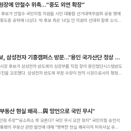
원장에 안철수 위촉…“중도 외연 확장”
 후보가 안철수 국민의힘 의원을 시민 대통합 선거대책위원회 공동 명예
후보 측은 14일 안 의원의 선대위 합류 소식을
 중도층으로의 외연 확장을 본격화하기 위한 전략적 포석”이라고 밝혔다.
 안 의원은 국민의당 창당과 중도 독자 노
이상일 용인시장 후보, 삼성전자 기흥캠퍼스 방문…"용인 국가산단 정상 추진돼야"
시장 후보가 삼성전자 반도체의 심장부를 직접 찾아 용인첨단시스템반도
부문 수장이 현직 시장으로서의 행정지
취재를 종합하면, 이상일 용인특례시장 후
기도지사 후보, 김문수 국민의힘 총괄선대위원장,
 부동산 현실 왜곡…與 망언으로 국민 무시"
주장""공소취소 뜻 모른다? 국민 무시 오만 정치" 국민의힘 송언석
통령의 부동산 관련 발언에 대해 "명백한 현실 왜곡이자 허위사실 유