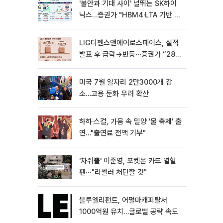
'불안과 기대 사이' 널뛰는 SK하이
닉스…증권가 "HBM4·LTA 기반 펀
터멘털 견고"
LIG디펜스앤에어로스페이스, 실적
발표 후 급락→반등⋯증권가 “28년
까지 튼튼”
미국 7월 일자리 2만3000개 감
소…고용 둔화 우려 확산
하하·스컬, 가뭄 속 밀양 '물 축제' 출
연…"출연료 전액 기부"
'차쥐뿔' 이준영, 포켓몬 카드 열혈
팬⋯"리셀러 처단할 것"
블루엘리펀트, 어펄마캐피탈서
1000억원 유치…글로벌 공략 속도