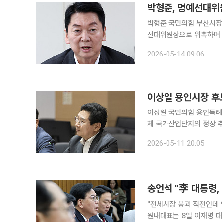
박형준, 명예선대위
박형준 국민의힘 부산시장
선대위원장으로 위촉하며 중도층 공략에 나섰다. 박 
전하며 “보수 결집을 넘어
2026-05-14 09:06
부산 출신 4선 국회의원인
이상일 국민의힘 용인특례
체 국가산업단지의 정상 추진을 강조했다. 삼성전자 반도체 
원 성과를 직접 언급한 자리여서 주목된다. 11일 이투데이 
2026-05-11 20:05
보는 이날 오후 양향자 경
송언석 "李 대통령,
"전세시장 붕괴 직전인데 안정 
원내대표는 8일 이재명 대