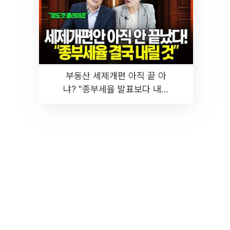
부동산 세제개편 아직 끝 아
냐? "종부세율 발표보다 내릴
것" 장기거주·양도세 전망 I 집
땅지성 I 김인만, 진미윤