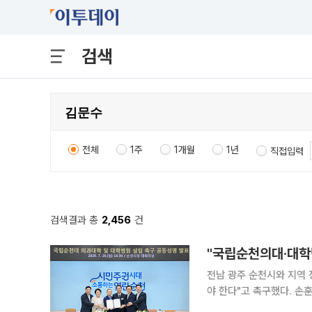
검색
전체
1주
1개월
1년
직접입력
검색결과 총
2,456
건
"국립순천의대·대학병
전남 광주 순천시와 지역
야 한다"고 촉구했다. 손훈모 순천시장, 지역구 국회의원인 더불어민주당 김문수·권향엽 의원, 순천
지역 광역·기초의원 일동 등은 26일 공동성명을