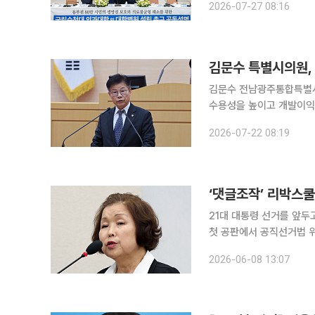
2026-07-27 08:16
설이 밀집한 지역인데도 
김문수 특별시의원,
김문수 전남광주통합특별시
수용성을 높이고 개발이익을 지
일 열린 전남개발공사 업
2026-07-22 08:19
지역주민들이 쉽게 참여할
‘댓글조작’ 리박스쿨
21대 대통령 선거를 앞두
첫 공판에서 공직선거법 위반 등 대부분의
장판사)는 8일 공직선거법
2026-06-08 13:07