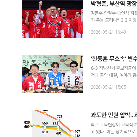
박형준, 부산역 광장
김문수·안철수·송언석 지원
기·무능 드러나” 6·3 지방선거에 출마한 박형준 국민의힘 부산시장 후보가 21일 부산역 광장에서
공식 출정식을 열고 본격적인 선거전에 돌입했다. 
2026-05-21 16:43
식을 열고 “부산의 변화를
6·3 지방선거 후보자들이
전과 공약 대결, 여야의 
권은 물론 부산·대구·충청
2026-05-21 15:05
부 출범 이후 처음 치러지
과도한 민원 압박..
학교 교육현장이 교육적 
고 있다. 이는 장기적으로