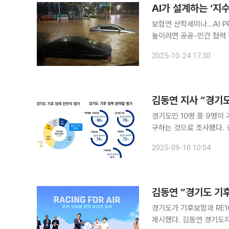
AI가 설계하는 ‘지수
보험연 산학세미나…AI·P
높이려면 공공-민간 협력 필수” 기후재해가 상시화된 시대, 보험산업이 
(Parametric) 보험
2025-10-24 17:30
나 ‘기후변화 리스크와 지
김동연 지사 “경기
경기도민 10명 중 9명이
구하는 것으로 조사됐다.
타났다. 10일 경기도에 따르면 8월 7일부터 11일까지 만 18세 이상 도민 2000명을 대상으로 실시
2025-09-10 10:04
한 여론조사 결과, 응답자
김동연 “경기도 기후
경기도가 기후보험과 RE
제시했다. 김동연 경기도지사는 2일 경기융합타운에서 열린 ‘2025 청정대기 국제포럼’ 개회사에서