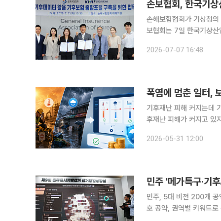
손보협회, 한국기상
손해보험협회가 기상청의 날
보협회는 7일 한국기상산
약'을 체결했다고 밝혔다. 이번 업무협약은 기술원이 추진하는 '2026년 기상기후데이터 활용 지원
2026-07-07 16:48
사업'의 일환으로 진행된
폭염에 멈춘 일터,
기후재난 피해 커지는데 기
후재난 피해가 커지고 있
소 같은 손실을 보장하는 
2026-05-31 12:00
민주, 5대 비전 200개 
호 공약, 권역별 키워드로 뚜렷한 분기 6·3 지방선거가 한 달 앞
이 공약을 가지고 경쟁함으