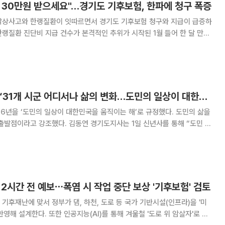
 30만원 받으세요"…경기도 기후보험, 한파에 청구 폭증
낙상사고와 한랭질환이 잇따르면서 경기도 기후보험 청구와 지급이 급증하
25년 11월
26년 1월 23일 기준 69명으
김동연 경기도지사 “31개 시군 어디서나 삶의 변화…도민의 일상이 대한민국의 힘”
6년을 ‘도민의 일상이 대한민국을 움직이는 해’로 규정했다. 도민의 삶을
동연 경기도지사는 1일 신년사를 통해 “도민 한
삶의 품격을 높이는 일이 대한민국이 도약하는 길”이라고 밝혔다. 김 지사
중 한 명이 사는 삶의 터전”이라
 12시간 전 예보⋯폭염 시 작업 중단 보상 '기후보험' 검토
기후재난에 맞서 정부가 댐, 하천, 도로 등 국가 기반시설(인프라)을 '미
)를 통해 겨울철 '도로 위 암살자'로 불