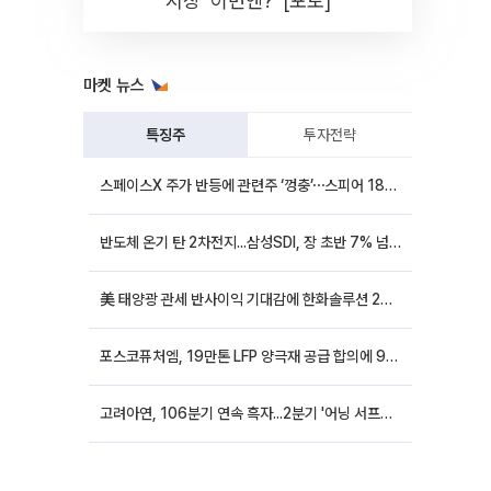
시장 '이번엔?' [포토]
마켓 뉴스
특징주
투자전략
스페이스X 주가 반등에 관련주 ‘껑충’⋯스피어 18%ㆍ에이치브이엠 12%↑
반도체 온기 탄 2차전지...삼성SDI, 장 초반 7% 넘게 껑충
美 태양광 관세 반사이익 기대감에 한화솔루션 20%대·OCI홀딩스 14%대 급등
포스코퓨처엠, 19만톤 LFP 양극재 공급 합의에 9%대 강세
고려아연, 106분기 연속 흑자...2분기 '어닝 서프라이즈'에 장 초반 12%대 강세