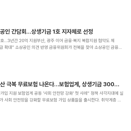
이끌겠다”고 밝혔다. 김 지사는 “2023년 경기 RE100을
 RE100 달성을 약속했지만,
상공인 간담회…상생기금 1호 지자체로 선정
1호…3년간 20억 지원부산, 광주 이어 금융·복지 복합지원 협약도 체
의견 반영 금융위원회가 전북을 찾아 소상공인 금융애
보험업권 상생기금 1호 지원 지자체로 선정했다. 금융위는 1일 전북
금융애로 해소 간담회’를 개최하고 전북
소상공인 지원, 저출산 극복 무료보험 나온다…보험업계, 상생기금 300억 조성 [종합]
가입 지원 보험업계 공동 '사회 안전망 강화' 첫 사례“ 정책 사각지대에 실
 아닌 여러 보험사가 뭉쳐 상생보험 상품을 내놓고 보험료까지 전액 지원하
. 보험업계는 이번 상생상품이 보험 사각