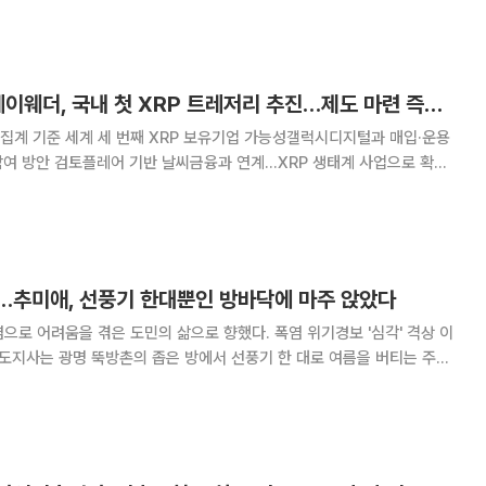
 확인했다. 이어 현장 근로자 20여 명을 만나
[넥스블록][단독] 케이웨더, 국내 첫 XRP 트레저리 추진…제도 마련 즉시 실행 준비
집계 기준 세계 세 번째 XRP 보유기업 가능성갤럭시디지털과 매입·운용
여 방안 검토플레어 기반 날씨금융과 연계...XRP 생태계 사업으로 확장
을 추진한다. 국내 상장사 최초의 XRP
…추미애, 선풍기 한대뿐인 방바닥에 마주 앉았다
을 겪은 도민의 삶으로 향했다. 폭염 위기경보 '심각' 격상 이
기도지사는 광명 뚝방촌의 좁은 방에서 선풍기 한 대로 여름을 버티는 주민
 앞서 9일 안양 반지하 골목에 이어 닷새 만에 다시 폭염의 최전선을 찾은
데이 취재를 종합하면 추 지사는 이날 오