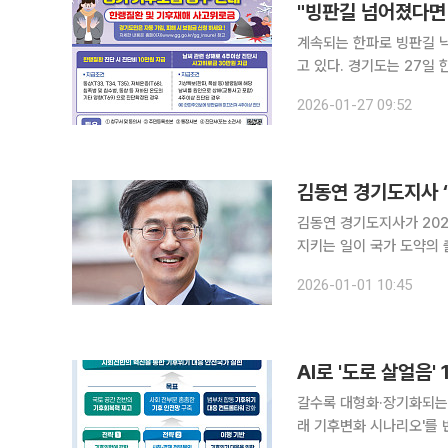
"빙판길 넘어졌다면
계속되는 한파로 빙판길 
고 있다. 경기도는 27일 한랭질환 진단비 지급 건수가 본격적인 추위가 시작된 1월 들어 한 달 만에
6배 넘게 폭증했다고 밝혔다. 경기도에 따르면 한랭질환에 따른 기후보험 지급건수는 20
2026-01-27 09:52
1명, 12월 10명에서 20
김동연 경기도지사가 202
지키는 일이 국가 도약의 출발점이라고 강조했다. 김
분 한 분의 일상을 지키고 
2026-01-01 10:45
는 “경기도는 국민 네 명 
AI로 '도로 살얼음'
갈수록 대형화·장기화되는 
래 기후변화 시나리오'를 반영해 설계한다. 또한 인공지능(AI