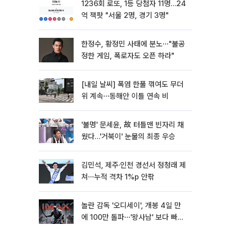
1236회 로또, 1등 당첨자 11명…24
억 잭팟 "서울 2명, 경기 3명"
한정수, 황정민 사태에 분노⋯"불공
정한 게임, 폭로자도 오픈 하라"
[내일 날씨] 폭염 한풀 꺾여도 무더
위 계속⋯동해안 이틀 연속 비
'불명' 문세윤, 故 터틀맨 빈자리 채
웠다…'거북이' 눈물의 최종 우승
김민석, 제주·인천 경선서 정청래 제
쳐⋯누적 격차 1%p 안팎
놀란 감독 '오디세이', 개봉 4일 만
에 100만 돌파⋯'왕사남' 보다 빠르