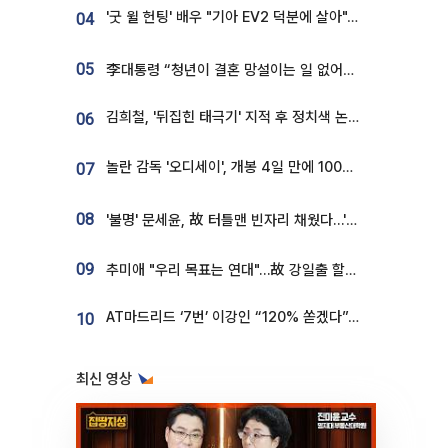
'굿 윌 헌팅' 배우 "기아 EV2 덕분에 살아"…교통사고 후 안전성 극찬
04
05
李대통령 “청년이 결혼 망설이는 일 없어야...제도상 불이익 조사”
김희철, '뒤집힌 태극기' 지적 후 정치색 논란…"좌우 떠나 우리나라 국기"
06
놀란 감독 '오디세이', 개봉 4일 만에 100만 돌파⋯'왕사남' 보다 빠르다
07
08
'불명' 문세윤, 故 터틀맨 빈자리 채웠다…'거북이' 눈물의 최종 우승
09
추미애 "우리 목표는 연대"…故 강일출 할머니 흉상 제막
AT마드리드 ‘7번’ 이강인 “120% 쏟겠다”⋯시메오네 감독 “필요한 선수”
10
최신 영상