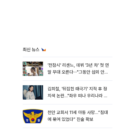
최신 뉴스
'전참시' 리센느, 데뷔 '3년 차' 첫 연
말 무대 오른다⋯"그동안 섭외 안
와"
김희철, '뒤집힌 태극기' 지적 후 정
치색 논란…"좌우 떠나 우리나라 국
기"
천안 교회서 11세 아동 사망…“침대
에 묶여 있었다” 진술 확보