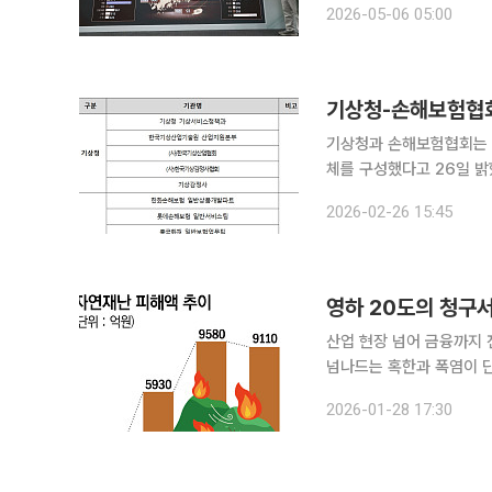
2026-05-06 05:00
광역단체장은 임기 동안 
기상청-손해보험협회
기상청과 손해보험협회는 
체를 구성했다고 26일 밝혔다. 이번 협의체에는 기상청과 손해보험협회를 비롯
기술원 △(사)한국기상
2026-02-26 15:45
국화재 △삼성화재 △케이
산업 현장 넘어 금융까지 전이
넘나드는 혹한과 폭염이 
굳어지고 있다. 기후 변화
2026-01-28 17:30
‘날씨’는 이제 기업과 보