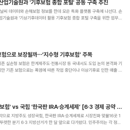
산업기술원과 '기후보험 종합 포털' 공동 구축 추진
씨 데이터와 손해보험 정보를 한데 모은 특화 플랫폼 구축에 나선다. 손
업기술원과 '기상기후데이터 활용 기후보험 종합 포털 구축을 위한 업무협
다. 기술원이 포털을 구축할 사업수행기관 선정
 보험으로 보장될까⋯‘지수형 기후보험’ 주목
존 실손형 보험은 한계제주도·전통시장 등 국내서도 도입 논의 본격화 기
지만 기존 보험으로는 폭염에 따른 작업 중단이나 이상기후로 인한 매출 감
데 한계가 있다는 지적이 나온다. 실제 손해액을 산정하기 어려운 피해가
늘면서, ‘지수형 기후보험’이 대안으로 떠오르고 있다. 31일 보험연
민주 '메가특구·기후보험' vs 국힘 '한국판 IRA·승계세제’ [6·3 경제 공약 해부①]
공약으로 지방주도 성장국힘, 한국판 IRA·승계세제로 시장친화 맞불16곳 1
으로 다가왔다. 민주주의는 각 정당
로써 시민이 정책 결정 과정에 참여할 수 있게 되는 경쟁적 정치체제다.