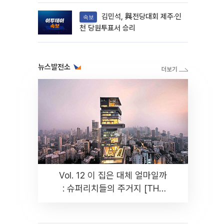
다
김민석, 與전당대회 제주·인
속보
천 당원투표서 승리
뉴스발전소
Vol. 12 이 집은 대체 얼마일까
: 슈퍼리치들의 주거지 [THE
RARE]