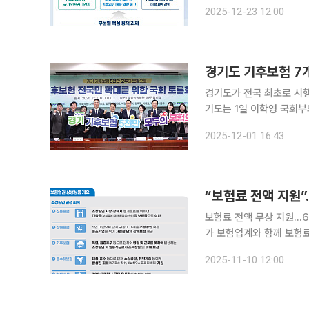
리는 살얼음(블랙아이스) 발
2025-12-23 12:00
염으로 인해 야외 작업을 
경기도가 전국 최초로 시행
기도는 1일 이학영 국회부
후보험 전국 확대’를 주제로 국회
2025-12-01 16:43
모두발언에서 “국내 최초
“보험료 전액 지원”
보험료 전액 무상 지원…6종 
가 보험업계와 함께 보험
움을 겪는 서민의 부담을 덜기 위한 조치다. 금융위는 11일
2025-11-10 12:00
원사업’ 공모를 시작한다고