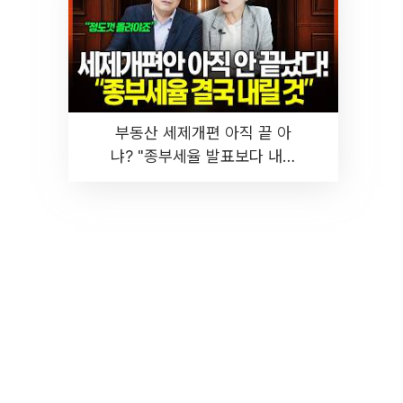
부동산 세제개편 아직 끝 아
냐? "종부세율 발표보다 내릴
것" 장기거주·양도세 전망 I 집
땅지성 I 김인만, 진미윤