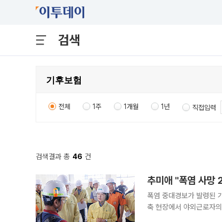
검색
전체
1주
1개월
1년
직접입력
검색결과 총
46
건
추미애 "폭염 사망
폭염 중대경보가 발령된 
축 현장에서 야외근로자의 휴게 여
합하면, 추 지사는 이날