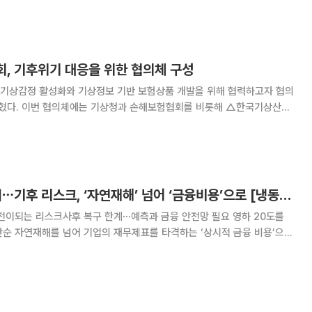
시도민의 살림과 산업 지도를 결정
, 기후위기 대응을 위한 협의체 구성
기상감정 활성화와 기상정보 기반 보험상품 개발을 위해 협력하고자 협의
해 △한국기상산업
산업협회 △(사)한국기상감정사협회 △한화손해보험 △롯데손해보험 △흥
비(KB)손해보험 △농협손해보험 △코리안리 등 여러 관계기관
영하 20도의 청구서⋯기후 리스크, ‘자연재해’ 넘어 ‘금융비용’으로 [냉동고 한파, 무너지는 산업현장]
되는 리스크사후 복구 한계⋯예측과 금융 안전망 필요 영하 20도를
단순 자연재해를 넘어 기업의 재무제표를 타격하는 ‘상시적 금융 비용’으로
가 산업 현장의 비용 구조와 금융권의 손익에 직접적인 타격을 입히면서
험사 모두에게 실질적 금융 비용으로 전환되는