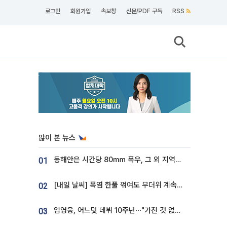
로그인
회원가입
속보창
신문/PDF 구독
RSS
많이 본 뉴스
동해안은 시간당 80㎜ 폭우, 그 외 지역은 폭염…‘극과 극 날씨’
01
[내일 날씨] 폭염 한풀 꺾여도 무더위 계속⋯동해안 이틀 연속 비
02
임영웅, 어느덧 데뷔 10주년⋯"가진 것 없던 시절, 내 앞엔 20명의 팬뿐"
03