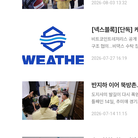
2026-08-03 13:32
보고받고 건축현장의 안전을
비트코인트레저리스 공개 
구조 협의…비댁스 수탁 참
구상 기상정보 전문기업 케이웨더가 가상자산 XRP를 회사의 전략적 준비자산으로 편입하는 디지털
2026-07-27 16:19
자산 트레저리(DAT) 사업
반지하 이어 뚝방촌
도지사의 발길이 다시 폭염으로 어려움
틀째인 14일, 추미애 경
과 무릎을 맞대고 앉았다.
2026-07-14 11:15
것이다. 14일 이투