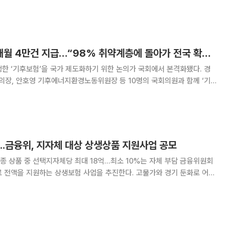
생 가능성을 12시간 전에 미리 알 수 있도록 하는 시스템을 구축한다. 폭
중단할 경우 경제적 손실을
경기도 기후보험 7개월 4만건 지급…“98% 취약계층에 돌아가 전국 확대 필요”
한 ‘기후보험’을 국가 제도화하기 위한 논의가 국회에서 본격화됐다. 경
의장, 안호영 기후에너지환경노동위원장 등 10명의 국회의원과 함께 ‘기
 토론회를 열고 제도 확장 방안을 논의했다. 김동연 경기도지사는
 기후위성이 스페이스X 로켓에 실려 성공적으
...금융위, 지자체 대상 상생상품 지원사업 공모
상품 중 선택지자체당 최대 18억…최소 10%는 자체 부담 금융위원회
료 전액을 지원하는 상생보험 사업을 추진한다. 고물가와 경기 둔화로 어려
 ‘보험업권 상생상품 전국 지자체 대상 지
 밝혔다. 보험업계는 총 300억