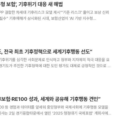
형 보험’, 기후위기 대응 새 해법
PP 결합한 차세대 기후리스크 모델 제시“'기준 리스크' 줄이고 보상 신뢰
‘AI 기반 지수형
’이라는 새로운 전환점을 맞고 있다. 24일 열린 보험연구원 제63회 산학세미
수형 보험’에서 전문가들은 “기존 손
도, 전국 최초 기후정책으로 세계기후행동 선도”
 기후위기를 심각한 사회문제로 인식하고 정부와 지자체의 적극 대응을 요
 경기도가 추진한 기후정책에 대한 도민 평가도 대체로 긍정적인 것으로 나
의 89%가 기후위기를 ‘심각하다’고
보험·RE100 성과, 세계와 공유해 기후행동 견인”
100 등 경험과 데이터를 앞세워 중앙정부와 국제사회에 기후행동 모델을