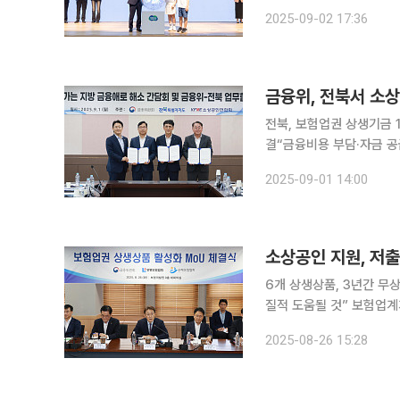
“경기도의 성과를 공유하며 세계적 연대를 
2025-09-02 17:36
선언하며 내년 초까지 공공
금융위, 전북서 소
전북, 보험업권 상생기금 
결“금융비용 부담·자금 공급 확대” 소상공인 
로 해소를 위한 간담회를 열고 
2025-09-01 14:00
전주에서 ‘찾아가는 지방 
6개 상생상품, 3년간 무상
질적 도움될 것” 보험업계가 사회 안전망을 강화할 무료보험 가입 상품들을 출시한다. 취약계층 지
원을 위해 개별 보험사가
2025-08-26 15:28
는 사례는 이번이 처음이다