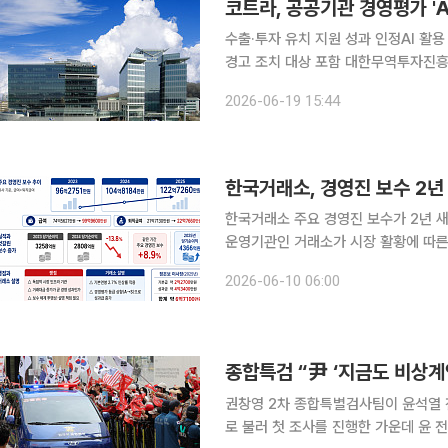
수출·투자 유치 지원 성과 인정AI 활
경고 조치 대상 포함 대한무역투자진흥공사(KOTRA·코트라)가 정부의 2025년도 공공기관 경영평
가에서 우수(A) 등급을 획득했다. 기
2026-06-19 15:44
경
한국거래소, 경영진 보수 2년
한국거래소 주요 경영진 보수가 2년 새
운영기관인 거래소가 시장 활황에 따른
를 두고 논란이 이어지고 있다. 10일 본지가 한국거래소 결산서를 분석한 결과 회사 기준 주요 경영
2026-06-10 06:00
진 전체 보상액(급여·퇴직급여)은 202
종합특검 “尹 ‘지금도 비상계
권창영 2차 종합특별검사팀이 윤석열 전
로 불러 첫 조사를 진행한 가운데 윤 