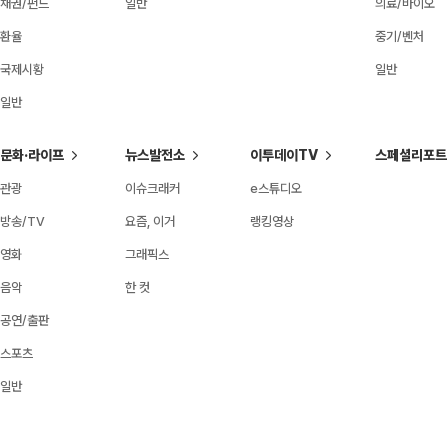
채권/펀드
일반
의료/바이오
환율
중기/벤처
국제시황
일반
일반
문화·라이프
뉴스발전소
이투데이TV
스페셜리포트
관광
이슈크래커
e스튜디오
방송/TV
요즘, 이거
랭킹영상
영화
그래픽스
음악
한 컷
공연/출판
스포츠
일반