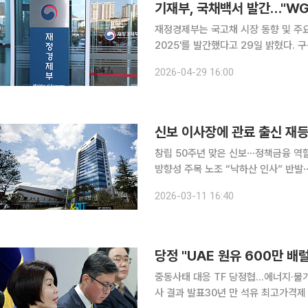
기재부, 국채백서 발간…"WG
재정경제부는 국고채 시장 동향 및 주요 
2025'를 발간했다고 29일 밝혔다. 구윤철 경제부총리 겸 재정경제부 장관은 발간사에서 "2025년
우리 경제는 자국우선주의 통상외교와 
2026-04-29 16:00
느 때보다 어려운 여건에 직면했지만, 
신보 이사장에 관료 출신 재등
창립 50주년 맞은 신보⋯정책금융 역
방향성 주목 노조 “낙하산 인사” 반발⋯대구 본사서 출
승준 전 기획재정부 재정관리관이 내정
2026-03-11 16:40
을 맞은 신보가 정부 기조에 맞춰 기
중동사태 대응 TF 당정협…에너지·물가
사 결과 발표30년 만 석유 최고가격제 도입…세법 개