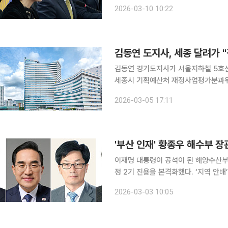
일 중동사태 경제대응 태스크포스(TF)
2026-03-10 10:22
랍에미리트(UAE)산 원유 600만 배
김동연 도지사, 세종 달려가 
김동연 경기도지사가 서울지하철 5호선
세종시 기획예산처 재정사업평가분과위
장이 예타 분과위에 직접 참석하는 것
2026-03-05 17:11
는 것이다. 김동연 지사는 5일
이재명 대통령이 공석이 된 해양수산부
정 2기 진용을 본격화했다. ‘지역 안배
이 대통령은 2일 브리핑을 통해 황
2026-03-03 10:05
자로, 박홍근 더불어민주당 의원을 기