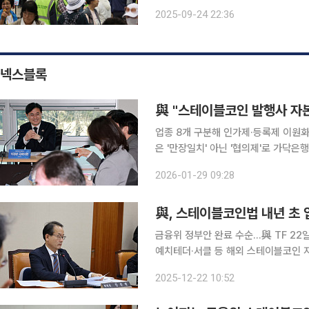
는 이런 내용을 담은 ‘2025년 한국
2025-09-24 22:36
에 의거해 회원국 경제 상황 점검을 
넥스블록
與 "스테이블코인 발행사 자본
업종 8개 구분해 인가제·등록제 이원화
은 '만장일치' 아닌 '협의제'로 가닥은행 51%
테이블코인 발행사의 자본금 기준 50
2026-01-29 09:28
초미의 관심사였던 은행 과반지분 컨소
與, 스테이블코인법 내년 초 입
금융위 정부안 완료 수순…與 TF 22
예치테더·서클 등 해외 스테이블코인 지
통과 목표 금융위원회가 스테이블코인 발행·유통에 관한 '디지털자산기본법' 정부안의 최종안 완성
2025-12-22 10:52
단계에 돌입했다. 정부안이 윤곽을 드