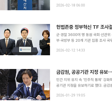
록지 않은 데다 내년 예산안 등 굵직한
2026-02-18 06:00
뤄질 수 있다는
헌법존중 정부혁신 TF 조사결
군·경찰 3600여 명 동원 국회·선관
부·국방부 등 20개 기관 집중 조사 국무조정실이 헌법존중 정부혁신 TF 조사결과를 발표하며 12.3
불법계엄 사태와 관련해 징계요구 89건
2026-02-12 14:33
다고 12일 밝혔다. 윤창렬 국무조정
금감원, 공공기관 지정 유보⋯
민간 지위 유지 속 ‘민주적 통제’ 강화확대된 감독
공기관 지정을 유보하기로 했다. 금감
를 통한 경영 통제와 감독이 한층 강화될 전망이다. 기획재정부 공공기관
2026-01-29 19:05
열고 금감원을 공공기관으로 지정하지 