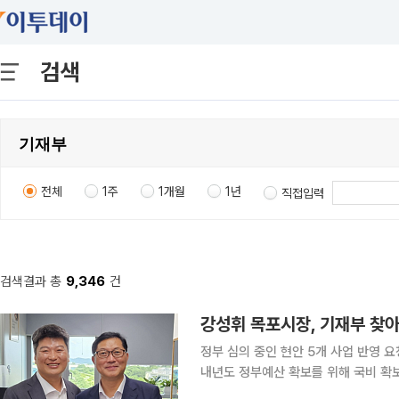
검색
전체
1주
1개월
1년
직접입력
검색결과 총
9,346
건
강성휘 목포시장, 기재부 찾아
정부 심의 중인 현안 5개 사업 반영 요청김산업
내년도 정부예산 확보를 위해 국비 확보에 나섰다. 강 시장은 27일 기획재
산총괄심의관, 김태곤 경제예산심의관,