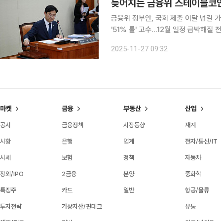
늦어지는 금융위 스테이블코인
금융위 정부안, 국회 제출 이달 넘길 
'51% 룰' 고수…12월 일정 급박해질 전망 금융위원회가 원화 스테이블코인 규율을 담은 
2단계 법안' 마련을 서두르고 있지만
2025-11-27 09:32
이 지연되고 있다. 금융위는 법안을 거
마켓
금융
부동산
산업
공시
금융정책
시장동향
재계
시황
은행
업계
전자/통신/IT
시세
보험
정책
자동차
장외/IPO
2금융
분양
중화학
특징주
카드
일반
항공/물류
투자전략
가상자산/핀테크
유통