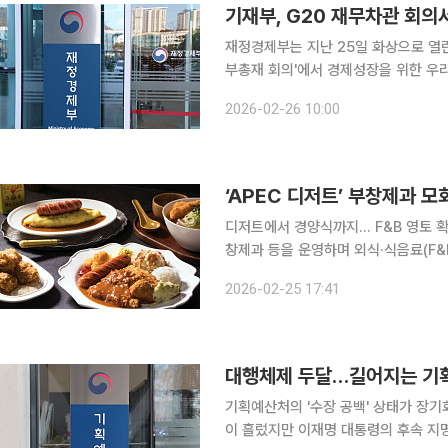
기재부, G20 재무차관 회의
재정경제부는 지난 25일 화상으로 열린 
부총재 회의'에서 경제성장을 위한 우리나라의
에 따르면 이번 회의에 참석한 최지영
2026-02-26 10:00
및 혁신 정책들을 소개하고 글로벌 
디저트에서 경양식까지… F&B 영토 확
창제과 등을 운영하며 외식·식음료(F&
랜드 ‘태평양돈까스’를 론칭하며 사업 포트폴리오 
2026-02-25 17:41
면 에프지푸드는 이달 초 새 브랜드 태
대행체제 두달…길어지는 기획
기획예산처의 '수장 공백' 상태가 장기
이 흘렀지만 이재명 대통령의 후속 지