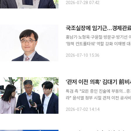
2026-07-28 07:42
국조실장에 임기근…경제관료
홍남기·노형욱·구윤철·방문규·방기선 
'정책 컨트롤타워' 역할 강화 이재명 대통령이 10일 장관급인 국무조정실장에 임기근 기획예산처 차
관을 임명했다. 국무조정실장이 각 부
2026-07-10 15:36
획재정부 출신 경제관료들이 잇따라 중
'관저 이전 의혹' 김대기 前비
특검 측 "모든 증인 진술에 부동의...
라" 윤석열 정부 시절 관저 이전 공사비를 행정안전부 예산으로 불법 전용한 혐의로 기소된 김대기
전 대통령실 비서실장이 "예산 전용은
2026-07-02 14:14
다. 서울중앙지법 형사합의36부(이정