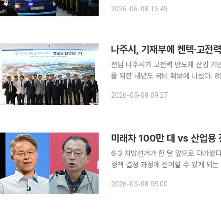
로 진술했다고 밝혔다. 권영빈 특검보는 8일 브리핑에서 윤 전 대통령이 혐의 대부분을 부인했다면
2026-06-08 15:49
서 이같이 밝혔다. 비상계엄이 적법한 
나주시, 기재부에 켄텍·고전력
전남 나주시가 고전력 반도체 산업 기반
을 위한 내년도 국비 확보에 나섰다. 8일 나주시에 따르면 시는 지난 6일 한국에너지공과대학교를
방문한 기획재정부 김태곤 경제예산심
2026-05-08 09:27
자들에게 에너지신산업 관련 주요 현안
6·3 지방선거가 한 달 앞으로 다가왔
정책 결정 과정에 참여할 수 있게 되
과 산업 지도를 결정한다. 각 당 후보
2026-05-08 05:00
년의 청구서다. 반도체, 바이오, 행정