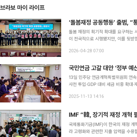
브라보 마이 라이프
‘돌봄재정 공동행동’ 출범, “
돌봄 재정의 획기적 확대를 요구하는 
이 전국적으로 시행됐지만, 이를 뒷받
‘돌봄재정 획기적 확대 공동행동’은 
2026-04-28 07:00
13일 민주당 연금개혁특별위원회 연속
사전 투입·GDP 대비 세금 비중 확대·
않으면 빚 또 내야…고민 필요” 국민연금의 기금 고갈 문제를 해결하기 위해 정부 예산이나 재정을
2025-11-13 14:16
투입하거나 국내총생산(GDP) 대비 
IMF “韓, 장기적 재정 개혁
국제통화기금(IMF)이 한국의 재정 개
라 고령화와 관련한 지출 압력을 수용할 수 있어야 한다는 