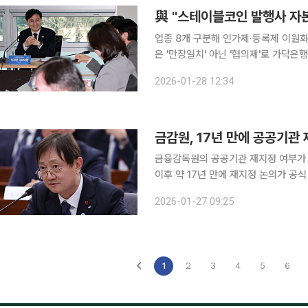
업종 8개 구분해 인가제·등록제 이원화
은 '만장일치' 아닌 '협의제'로 가닥은행 51%
테이블코인 발행사의 자본금 기준 50
2026-01-28 12:34
초미의 관심사였던 은행 과반지분 컨소
금감원, 17년 만에 공공기관
금융감독원의 공공기관 재지정 여부가 
이후 약 17년 만에 재지정 논의가 공
다. 26일 금융당국에 따르면 재정경제부 산하 공공기관운영위원회(공운위)는 이르면 29일 회의를
2026-01-27 09:25
열고 금감원의 공공기관 지정 여부를 
1
2
3
4
5
6