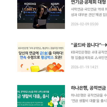
연기금·공제회 대형
사학연금·국민연금 역대 
성과 대부분 견인‘채권 집중’ 군
증시가 지난해에 이어 강세
2026-02-09 05:00
됐다. 특히 국내 주식 시
“골드바 쏩니다”⋯
KB국민은행은 4대 공적연금
행 입출금계좌로 △국민연
이벤트 기간 중 4대 공적
2026-01-19 14:21
하나은행, 공적연금 
하나은행은 공적연금을 수
‘연금 생활비 대출’을 출시했다고 15일 밝혔다. 이
군인연금 등 4대 공적연금