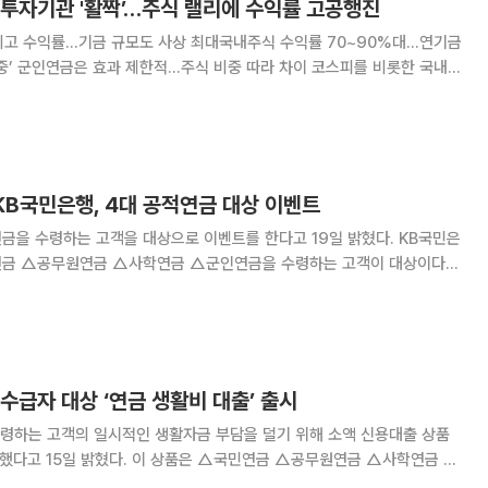
 투자기관 '활짝’…주식 랠리에 수익률 고공행진
최고 수익률…기금 규모도 사상 최대국내주식 수익률 70~90%대…연기금
인연금은 효과 제한적…주식 비중 따라 차이 코스피를 비롯한 국내
 흐름을 이어가면서 주요 연기금, 공제회의 운용 성과도 큰 폭으로 개선
장 랠리가 수익률을 끌어올리며 기관투자잦
KB국민은행, 4대 공적연금 대상 이벤트
을 수령하는 고객을 대상으로 이벤트를 한다고 19일 밝혔다. KB국민은
금 △공무원연금 △사학연금 △군인연금을 수령하는 고객이 대상이다.
연금 최초 수령 시 자동으로 응모되며 연금을 연속 수령하는 개월 수만큼
경품 추첨권이 지급된다. 추첨을 통해 1등(1명)에게는 골드바 3돈(
수급자 대상 ‘연금 생활비 대출’ 출시
령하는 고객의 일시적인 생활자금 부담을 덜기 위해 소액 신용대출 상품
 상품은 △국민연금 △공무원연금 △사학연금 △
 수급자를 대상으로 한다. 고령화로 늘어나는 연금 수급자의 소액 자금 수