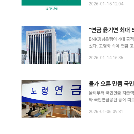
2026-01-15 12:04
요에 대응하고 금융 접근성
"연금 옮기면 최대 
BNK경남은행이 4대 공적
섰다. 고령화 속에 연금 
금융권 경쟁도 한층 치열해지는 모습이다. BNK경남은행은
2026-01-14 16:36
금 등 '4대 공적연금 신규
물가 오른 만큼 국민
올해부터 국민연금 지급액이 지난
와 국민연금공단 등에 따르
난해보다 2.1% 인상된 
2026-01-06 09:31
영한 결과다. 