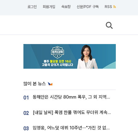
로그인
회원가입
속보창
신문/PDF 구독
RSS
많이 본 뉴스
동해안은 시간당 80㎜ 폭우, 그 외 지역은 폭염…‘극과 극 날씨’
01
[내일 날씨] 폭염 한풀 꺾여도 무더위 계속⋯동해안 이틀 연속 비
02
임영웅, 어느덧 데뷔 10주년⋯"가진 것 없던 시절, 내 앞엔 20명의 팬뿐"
03