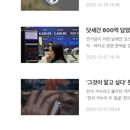
불법 비상계엄과 관련해 
2025-12-29 19:38
석 중장을 법령준수의무위
닷새간 800억 담
연기금이 이번 달에만 코스
약ㆍ바이오 관련 종목을 집중적으로 사들였다. 7일 한국
닥 시장에서 807억 원
2025-12-07 10:18
천사 가수라고 불리던 여자의 실제는 가정폭력범
‘천사 가수의 두 얼굴’ 편으로 친딸 살인 
남 남해의 한 병원 응급실
2025-12-07 00:24