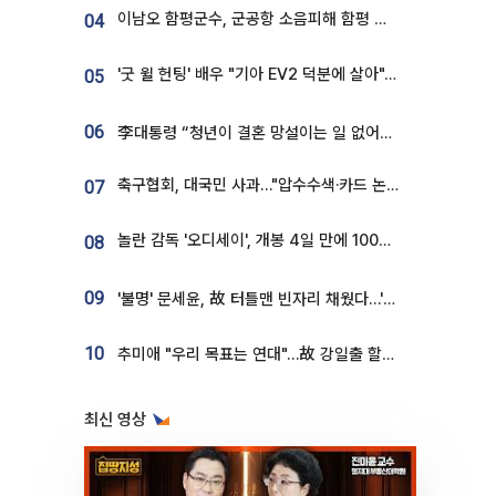
이남오 함평군수, 군공항 소음피해 함평 보상 요구
04
'굿 윌 헌팅' 배우 "기아 EV2 덕분에 살아"…교통사고 후 안전성 극찬
05
06
李대통령 “청년이 결혼 망설이는 일 없어야...제도상 불이익 조사”
축구협회, 대국민 사과…"압수수색·카드 논란 사죄, 강도 높은 쇄신"
07
놀란 감독 '오디세이', 개봉 4일 만에 100만 돌파⋯'왕사남' 보다 빠르다
08
09
'불명' 문세윤, 故 터틀맨 빈자리 채웠다…'거북이' 눈물의 최종 우승
10
추미애 "우리 목표는 연대"…故 강일출 할머니 흉상 제막
최신 영상