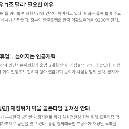
 ‘1조 달러’ 필요한 이유
70원을 넘나들며 외환시장의 긴장이 높아지고 있다. 원화는 올해 들어 주요
로 가치가 하락했다. 정부와 한국은행은 한국 외환보유액을 9200억 달러까
제은행(BIS)은 3개월 경상지급액, 단기채권의 두 배인 유동외채 등으로 계
유액을 9200억 달러라고 제안했다.
점휴업'…늘어지는 연금개혁
하 민간자문위원회가 출범 6개월 만에 ‘개점휴업’ 상태에 놓였다. 어렵
회의 일정조차 잡히지 않아 연금개혁 논의가 사실상 멈춰 섰다. 본지가
확인한 결과, 자문위원들은 본인을 추천한 의원실 보좌진으로부터 ‘자문위
 받은 후 어떤 연락도 못 받고 있다. 당초
칼럼] 재정위기 막을 골든타임 놓쳐선 안돼
국가 부채한국 방만한 재정지출로 위기 심화건전성 회복 위해 포퓰리즘 막