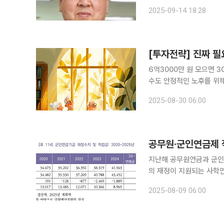
한 긴축 재정의 역풍으로 
2025-09-14 18:28
며 440억 유로(약 72조
[투자전략] 진짜 
6억3000만 원 모으면 
수도 안정적인 노후를 위해 보유해야 할 금융자산 규모에 대해 의견이 분분한 가운데 6억 원을 웃도
는 금액이면 은퇴자금으로 충분하다는 분석이 
2025-08-30 06:00
파람(필명) 객원교수(공학박
공무원·군인연금제 
지난해 공무원연금과 군인연
의 재정이 지원되는 사학연금도 조만간 적자로
사회보험’ 보고서에 따르면
2025-08-09 06:00
의 국가보전금이 투입됐다