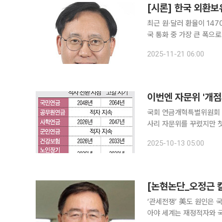
[시론] 한국 외환보유
최근 원·달러 환율이 14
국 통화 중 가장 큰 폭으
지 확대해야 한다. 국제결
2025-11-21 06:00
산하여 적절한 한국 외환보
이번엔 자문위 '개
국회 연금개혁특별위원회 산
사리 자문위를 꾸렸지만 첫 
13일 복수 자문위원에게 
2025-10-13 05:00
원으로 위촉됐다’는 통보를
[논현논단_오정근 
‘관세전쟁’ 美도 원인은 
아야 세계는 재정적자와 국가부채로 몸살을 앓고 있다. 유럽 경제대국인 프랑스가 재정난 극복을 위