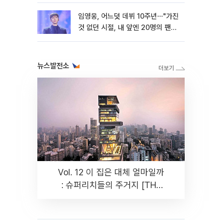
임영웅, 어느덧 데뷔 10주년⋯"가진
것 없던 시절, 내 앞엔 20명의 팬
뿐"
뉴스발전소
Vol. 12 이 집은 대체 얼마일까
: 슈퍼리치들의 주거지 [THE
RARE]