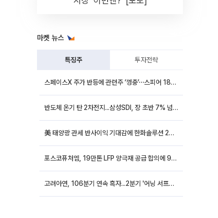
시장 '이번엔?' [포토]
마켓 뉴스
특징주
투자전략
스페이스X 주가 반등에 관련주 ‘껑충’⋯스피어 18%ㆍ에이치브이엠 12%↑
반도체 온기 탄 2차전지...삼성SDI, 장 초반 7% 넘게 껑충
美 태양광 관세 반사이익 기대감에 한화솔루션 20%대·OCI홀딩스 14%대 급등
포스코퓨처엠, 19만톤 LFP 양극재 공급 합의에 9%대 강세
고려아연, 106분기 연속 흑자...2분기 '어닝 서프라이즈'에 장 초반 12%대 강세