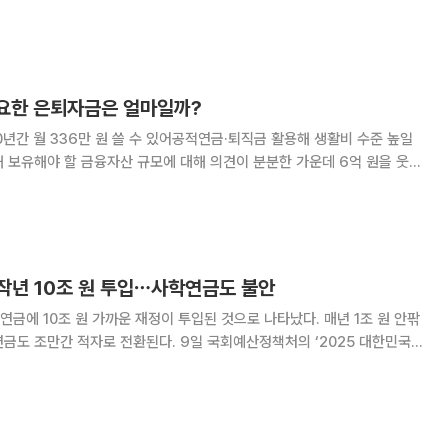
내각 붕괴 위기에 직면했다. 바이루 총리는 최근 ‘국가 비상사태’를 선언하
 원) 규모의 재정적자 감축안을 내놓았다.
필요한 은퇴자금은 얼마일까?
30년간 월 336만 원 쓸 수 있어공적연금·퇴직금 활용해 생활비 수준 높일
나왔다. 30일 미래에셋투자와연금센터에 따르면 신
사)는 “월 336만 원씩 30년에
작년 10조 원 투입⋯사학연금도 불안
금에 10조 원 가까운 재정이 투입된 것으로 나타났다. 매년 1조 원 안팎
 전환된다. 9일 국회예산정책처의 ‘2025 대한민국
, 지난해 공무원연금과 군인연금에 각각 7조4712억 원, 2조1084억 원
. 국가는 공무원과 군인의 고용주로