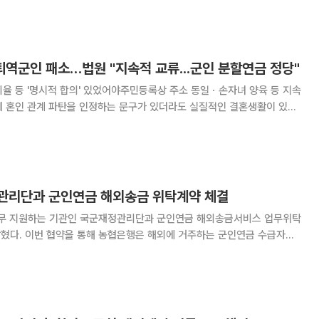
 위한 시니어 고객 대상 포용금융 상품이다.
 퇴역군인 패소…법원 "지속적 교류...군인 분할연금 정당"
율 등 '명시적 합의' 있었어야주민등록상 주소 동일ㆍ손자녀 양육 등 지속
금 산정 대상에 포함해야 한다는 법원 판단이 나왔다. 29일 법조계에
3부(최수진 부장판사)는 군인연금 수급자
관리단과 군인연금 해외송금 위탁계약 체결
무 지원하는 기관인 국군재정관리단과 군인연금 해외송금서비스 업무위탁
 군인연금 수급자들
지급하는 해외송금 서비스를 제공한다. 이를 통해 국내에 거주하지 않는 군
인 퇴직자들도 편리하고 안전하게 연금을 받을 수 있게 된다. 농협은행은 이