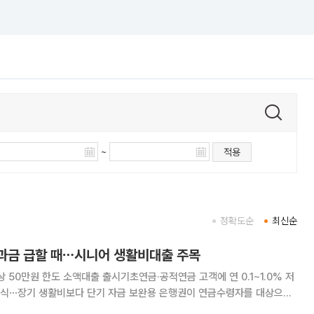
~
적용
정확도순
최신순
공과금 급할 때⋯시니어 생활비대출 주목
 50만원 한도 소액대출 출시기초연금·공적연금 고객에 연 0.1~1.0% 저
활비보다 단기 자금 보완용 은행권이 연금수령자를 대상으로
을 잇달아 내놓고 있다. 병원비와 공과금, 경조사비 등 갑작스러운 소액