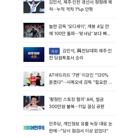
김민석, 제주·인천 경선서 정청래 제
쳐⋯누적 격차 1%p 안팎
놀란 감독 '오디세이', 개봉 4일 만
에 100만 돌파⋯'왕사남' 보다 빠르
다
김민석, 與전당대회 제주·인
속보
천 당원투표서 승리
AT마드리드 ‘7번’ 이강인 “120%
쏟겠다”⋯시메오네 감독 “필요한 선
수”
'황정민 스토킹 혐의' A씨, 벌금
300만원 불복⋯11일 결심 공판
민주당, 개인정보 유출 늑장 대응 논
란에⋯“당시 점검서 이상 없었다”