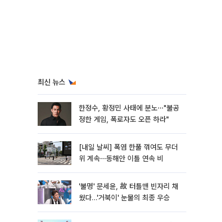
최신 뉴스
한정수, 황정민 사태에 분노⋯"불공
정한 게임, 폭로자도 오픈 하라"
[내일 날씨] 폭염 한풀 꺾여도 무더
위 계속⋯동해안 이틀 연속 비
'불명' 문세윤, 故 터틀맨 빈자리 채
웠다…'거북이' 눈물의 최종 우승