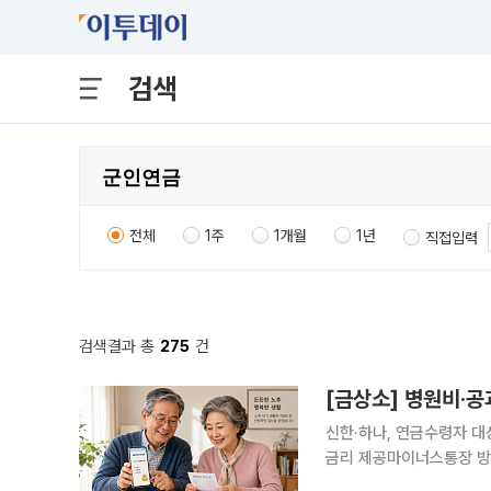
검색
전체
1주
1개월
1년
직접입력
검색결과 총
275
건
[금상소] 병원비·
신한·하나, 연금수령자 대상
금리 제공마이너스통장 방식⋯장기 생
한 저금리 생활비대출 상품