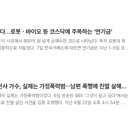
여인형, 이진우, 곽종근 중장을 법령준수의무위반, 성실의무위반으로, 고현
반으로, 그리고 대령 1명을 성실의무위반
았다…로봇ㆍ바이오 등 코스닥에 주목하는 ‘연기금’
닥 시장에서 800억 원 넘게 순매수한 것으로 나타났다. 특히 로봇과 제
거래소에 따르면 연기금은 지난 1~5일 코스
을 순매수했다. 연기금은 국민연금ㆍ사학연금ㆍ공무원연금ㆍ군인연금 등 공
적 연금기금을 운용하는 기관 투자자를 뜻한다. 코스닥 시장에서 연기
'그것이 알고 싶다' 천사 가수, 실체는 가정폭력범⋯남편 폭행에 친딸 살해까지
이었다. 6일 방송된 SBS ‘그것이 알고 싶다’에서는
사건을 집중 조명했다. 지난 9월 22일 오후 4시 54분. 경
에 40대 여성이 다급히 찾아왔다. 여성은 자신의 딸을 살려달라며 절규했
지만 이미 딸은 사망한 상태였다. 딸은 파일럿을