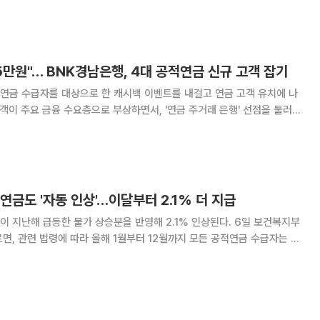
을 높이기 위한 환경·사회·지배구조(ESG)
5만원"… BNK경남은행, 4대 공적연금 신규 고객 잡기
연금 수급자를 대상으로 한 캐시백 이벤트를 내걸고 연금 고객 유치에 나
고객이 주요 금융 수요층으로 부상하면서, '연금 주거래 은행' 선점을 둘러싼
 국민연금·공무원연금·사학연금·군인연
 고객 이벤트'를 진행 중이라고 14일
연금도 '자동 인상'…이달부터 2.1% 더 지급
해 급등한 물가 상승분을 반영해 2.1% 인상된다. 6일 보건복지부
면, 관련 법령에 따라 올해 1월부터 12월까지 모든 공적연금 수급자는 지
금액을 수령하게 된다. 이번 인상은 지난해 소비자물가 변동률을 그대로 반
국민연금법과 공무원연금법 등은 화폐가치 하락으