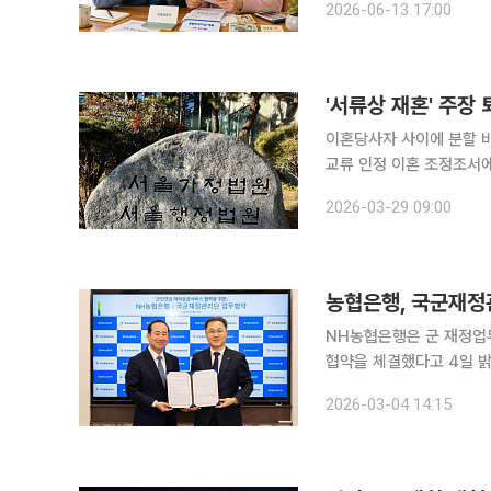
2026-06-13 17:00
생활자금 수요에 대응하기
'서류상 재혼' 주장
이혼당사자 사이에 분할 비
교류 인정 이혼 조정조서에 혼인 관계 파탄을 인정하는 문구가 있더라도 실질적인 결혼생활이 있었
다면 해당 기간은 군인 분할연
2026-03-29 09:00
따르면 서울행정법원 행정
농협은행, 국군재정
NH농협은행은 군 재정업
협약을 체결했다고 4일 밝혔다. 이번 협약을 통해 농협은행은 해외에 거주하는
에게 연금을 안정적으로 
2026-03-04 14:15