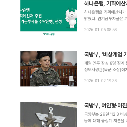
하나은행, 기획예산
하나은행은 기획예산처가 
밝혔다. 연기금투자풀은 기획예산처가 기금 여유자금의 안정성 및 수익성 제고를 위해 도입한 제도
다. 하나은행은 연기금투
2026-01-05 08:58
기금 및 공공기관의 투자자
국방부, ‘비상계엄 
계엄 연루 장성 8명 징계 종결 국방부가 12·3 비상계엄 사태에 가담한 혐의를 받는 
정보사령관(육군 소장)에게
군 장성급 지휘관 8명에 대한 징계 절차가
2026-01-02 19:38
호 소장에 대해 법령준수 
국방부, 여인형·이진
국방부는 29일 '12·3
등에 대해 중징계 처분을 내렸다고 밝혔다. 정빛나 국방부 대