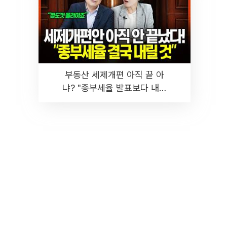
부동산 세제개편 아직 끝 아
냐? "종부세율 발표보다 내릴
것" 장기거주·양도세 전망 I 집
땅지성 I 김인만, 진미윤