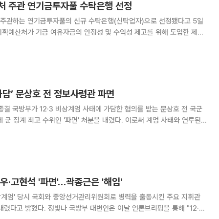
처 주관 연기금투자풀 수탁은행 선정
주관하는 연기금투자풀의 신규 수탁은행(신탁업자)으로 선정됐다고 5일
자풀 수탁은행으로서 올해부터 2029년까지 4년간 연기금투자풀에 속한
산에 대한 취득·처분·결제·보관 등 통합관리를 비롯해
가담’ 문상호 전 정보사령관 파면
문상호 전 국군
 군 징계 최고 수위인 '파면' 처분을 내렸다. 이로써 계엄 사태와 연루된
 모두 마무리됐다. 2일 연합뉴스에 따르면 국방부는 “문상
및 성실 의무, 비밀엄수 의
우·고현석 '파면'…곽종근은 '해임'
 비상계엄' 당시 국회와 중앙선거관리위원회로 병력을 출동시킨 주요 지휘관
변인은 이날 언론브리핑을 통해 "12·3