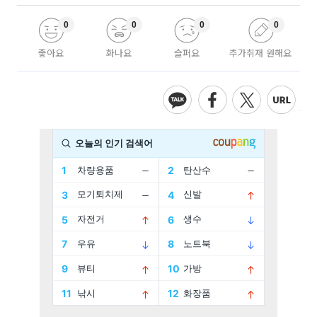
0
0
0
0
좋아요
화나요
슬퍼요
추가취재 원해요