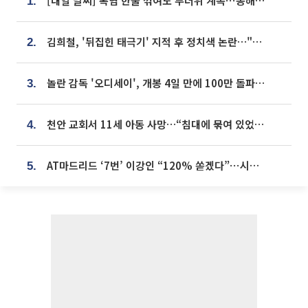
[내일 날씨] 폭염 한풀 꺾여도 무더위 계속⋯동해안 이틀 연속 비
1.
김희철, '뒤집힌 태극기' 지적 후 정치색 논란…"좌우 떠나 우리나라 국기"
2.
놀란 감독 '오디세이', 개봉 4일 만에 100만 돌파⋯'왕사남' 보다 빠르다
3.
천안 교회서 11세 아동 사망…“침대에 묶여 있었다” 진술 확보
4.
AT마드리드 ‘7번’ 이강인 “120% 쏟겠다”⋯시메오네 감독 “필요한 선수”
5.