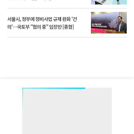
서울시, 정부에 정비사업 규제 완화 '건
의'⋯국토부 "협의 중" 입장만 [종합]