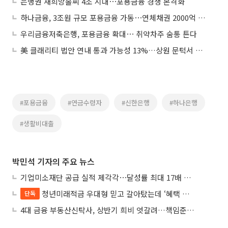
은행권 새희망홀씨 4조 시대⋯포용금융 경쟁 본격화
하나금융, 3조원 규모 포용금융 가동⋯연체채권 2000억 소각
우리금융저축은행, 포용금융 확대⋯ 취약차주 숨통 튼다
美 클래리티 법안 연내 통과 가능성 13%…상원 문턱서 제동
#포용금융
#연금수령자
#신한은행
#하나은행
#생활비대출
박민석 기자의 주요 뉴스
기업미소재단 공급 실적 제각각⋯달성률 최대 17배 차이
청년미래적금 우대형 믿고 갈아탔는데 ‘혜택 반토막’…심사 오류에 가입자 혼선
단독
4대 금융 부동산신탁사, 상반기 희비 엇갈려…책임준공 손실 반영 시점이 갈랐다