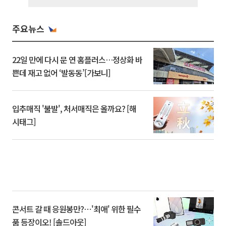
주요뉴스
22일 만에 다시 문 연 홈플러스…정상화 바
쁜데 재고 없어 ‘발동동’[가보니]
입추매직 '불발', 처서매직은 올까요? [해
시태그]
콘서트 갈 때 응원봉만?⋯'최애' 위한 필수
품 등장이오! [솔드아웃]