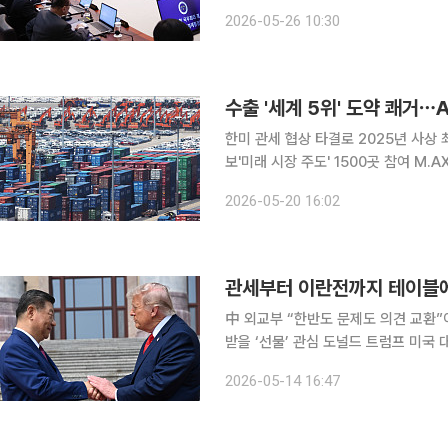
123대 국정과제 추진 실적을 담은 자료
2026-05-26 10:30
달러 달성, AI 3대 강국 도약 등을 대
수출 '세계 5위' 도약 쾌거⋯
한미 관세 협상 타결로 2025년 사상
보'미래 시장 주도' 1500곳 참여 M.AX 얼라이언스 가동 이재명
부가 실물 경제 부분에서 가시적인 성과를 내며 
2026-05-20 16:02
확실성 속에서도 사상 최대인 수출 7
관세부터 이란전까지 테이블에…
中 외교부 “한반도 문제도 의견 교환”
받을 ‘선물’ 관심 도널드 트럼프 미국
정상회담 일정에 돌입했다. 관세와 무역
2026-05-14 16:47
이블에 올랐을 것으로 관측된다. 미국과