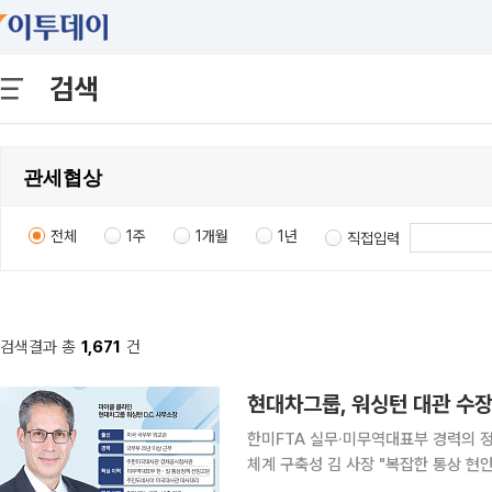
검색
전체
1주
1개월
1년
직접입력
검색결과 총
1,671
건
한미FTA 실무·미무역대표부 경력의 정
체계 구축성 김 사장 "복잡한 통상 현안 대응할 적임자" 현대자동차
25년 경력의 미국 국무부 출신 외교관