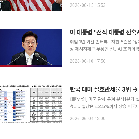
산 와인과 샴페인에 100% 관세를 부
2026-06-15 15:53
이 대통령 "전직 대통령 잔혹사
취임 1년 외신 인터뷰…재판 5건은 '정
상 제시자체 핵무장엔 선…AI 초과이익은 기본소득식 환원
대통령 절반 이상이 탄핵되거나 감옥에 
2026-06-10 17:56
을 내놨다. 취임 1년을 맞아 자신의 거
한국 대미 실효관세율 3위 →
대한상의, 미국 관세 통계 분석1분기 
효과…철강은 42.5%까지 상승 미국이 주요 교역국을 대상으로 고율 관세 정책을 시행한 지 1년이
지난 가운데 한국의 대미 실효관세율이
2026-06-04 12:00
담은 완화됐지만 철강 부문은 오히려 