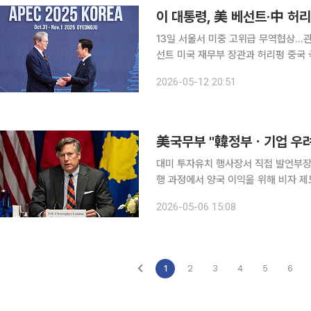
이 대통령, 美 베선트·中 허
13일 서울서 미중 고위급 무역협상…관세·공급망·대미투
선트 미국 재무부 장관과 허리펑 중국
국 경제·통상 핵심 당국자가 서울에서 
2026-05-12 20:51
해 의견을 
美국무부 "韓정부ㆍ기업 우려
대미 투자유치 행사장서 직접 발언부장관 "작년 韓근로자
행 과정에서 양국 이익을 위해 비자 제도를 개편 중이라고
장관은 5일(현지시간) “한국 정부와 
2026-05-06 15:08
고 있다”고 밝혔다. 영국 ‘미들이스트
1
2
3
4
5
6