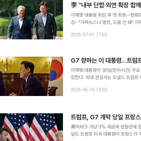
이재명 대통령 취임 후 첫 회동⋯청와대
감⋯"가짜뉴스나 멸칭, 도움 안 돼" 이재명 대통령과 문재인 전 대통령이 1일 오찬 회동을 갖고 민주
정부 계승과 국민통합을 위한 공감대를 
2026-07-01 17:03
구조적 다수를 만들어야 한다"고 밝혔고
G7 향하는 이 대통령…트럼프
이재명 대통령이 16일(현지시간) 주요
입한다. 최대 관심사는 도널드 트럼프 
큼 개별 양자회담이 실질적인 외교 성
2026-06-16 13:03
등 주요국 정상들과 어떤 협력의 접점
美빅테크 겨냥 3% 세금에 반발관세 협
널드 트럼프 미국 대통령이 프랑스가 