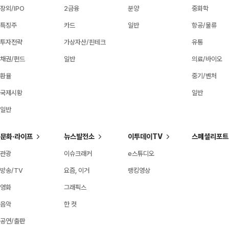
장외/IPO
2금융
분양
중화학
특징주
카드
일반
항공/물류
투자전략
가상자산/핀테크
유통
채권/펀드
일반
의료/바이오
환율
중기/벤처
국제시황
일반
일반
문화·라이프
뉴스발전소
이투데이TV
스페셜리포트
관광
이슈크래커
e스튜디오
방송/TV
요즘, 이거
랭킹영상
영화
그래픽스
음악
한 컷
공연/출판