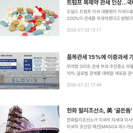
트럼프 복제약 관세 인상…국
도널드 트럼프 미국 대통령이 미국으로
200%의 관세를 부과하겠다고 밝혔다.
실적 영향은 제한적이라는 분석이 우세
2026-07-22 12:17
무역법 301조 관세 부과 추진중소 부품사 공급망 타격 우려
10% 글로벌 관세를 대체할 새로운 
다. 기존 품목관세와 더불어 배터리·자
2026-07-21 17:44
한화 필리조선소, 美 ‘골든돔’
한화필리조선소가 미국의 차세대 미사일
미국의 조선업 재건(MASGA·마스가)