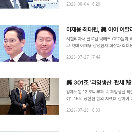
2026-08-04 16:20
모 투자를 뒷받침할 정책 대응 채널을
이재용·최태원, 美 이어 이탈
시칠리아서 글로벌 빅테크 CEO들과 A
크 확대 이재용 삼성전자 회장과 최태원 SK그룹 회장이 미국 샌프란시스코에 이어 이탈리아 시칠리
아에서도 글로벌 테크 기업 최고경영자(CEO)들과 만난다. 27
2026-07-27 17:44
은 이달 말 시칠리아에서 열리는 구글 캠
美 301조 '과잉생산' 관세
강제노동 12.5% 부과 속 과잉생산 
예'…15% 상한선 합의 지렛대 삼아야 미국이 무역법 301조에 근거해 한국 등 60개 경제권에
12.5%의 '강제노동' 관세를 확정 지
2026-07-26 10:33
의 정교