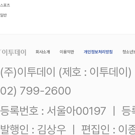
스포츠
일반
회사소개
이용약관
개인정보처리방침
청소년
(주)이투데이 (제호 : 이투데이
02) 799-2600
등록번호 : 서울아00197 ㅣ 등록일
발행인 : 김상우 ㅣ 편집인 : 