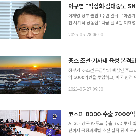
이규연 “박정희·김대중도 SN
이재명 정부 출범 1주년 앞둬…"하반기
전 세계적 공통점" 다음 달 4일 이재명 정부가 출범 1년을 맞는다. 인수위원회 없이 출범한 이 정부
는 지난 1년간 한미 관세 협상과 중동 
2026-05-28 06:00
돌파와 역대 최대 외국인 관광객 유치 
중소 조선·기자재 육성 본격화
정부가 K-조선 공급망의 핵심인 중소 
약 5000억원을 투입하고, 미국 함정 유지·
는 김정관 산업부 장관이 27일 부산 
2026-05-27 09:30
시찰하고, 중소조선 및 기자재 업계와
코스피 8000·수출 7000
AI 3대 강국·K-푸드 수출·R&D 투자
전까지 국정과제별 추진 실적 담아 국민주권정부가 출범 1주년을 맞아 26일 1년간의 국정 성과와