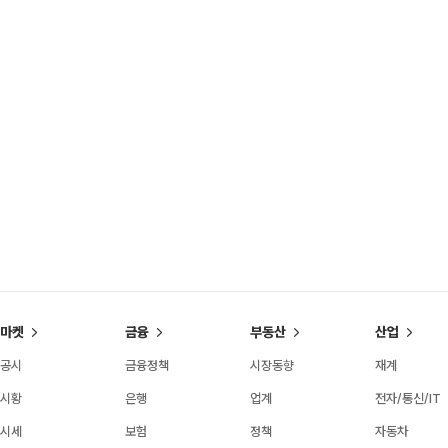
마켓
금융
부동산
산업
공시
금융정책
시장동향
재계
시황
은행
업계
전자/통신/IT
시세
보험
정책
자동차