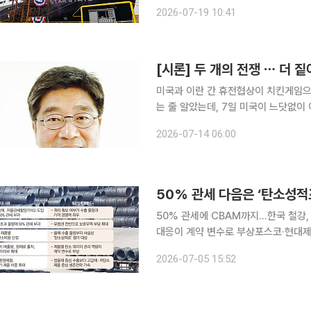
100%를 보유한 필리조선소가 양국 협력의 핵
2026-07-19 10:41
따르면 미 해사청은 17일(현지시간)
[시론] 두 개의 전쟁 ⋯ 더 
미국과 이란 간 휴전협상이 치킨게임으
는 줄 알았는데, 7일 미국이 느닷없이 
상은 끝났다”던 도널드 트럼프 미 대통
2026-07-14 06:00
한 손엔 휴전카드, 다른 한 손엔 미사
50% 관세 다음은 ‘탄소성적
50% 관세에 CBAM까지…한국 철강,
대응이 계약 변수로 부상포스코·현대제철 등
유럽까지 철강 수입장벽을 높이면서 국내
2026-07-05 15:52
국이 철강 쿼터를 축소하고 초과 물량에