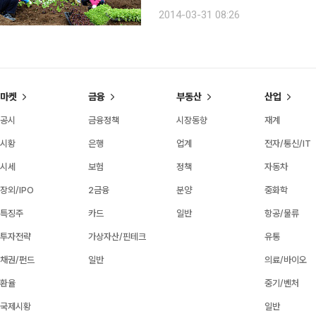
2014-03-31 08:26
마켓
금융
부동산
산업
공시
금융정책
시장동향
재계
시황
은행
업계
전자/통신/IT
시세
보험
정책
자동차
장외/IPO
2금융
분양
중화학
특징주
카드
일반
항공/물류
투자전략
가상자산/핀테크
유통
채권/펀드
일반
의료/바이오
환율
중기/벤처
국제시황
일반