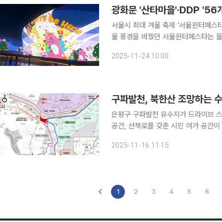
서울시 최대 겨울 축제 '서울윈터페스타
울 풍경을 바꿨던 서울윈터페스타는 올해
객을 끌어모을 계획이다. 시는 12월 12일부터 내년 1월 4일까지 24일간 광화문광장, 청계천, DDP
2025-11-24 10:00
등 서울 도심 6곳에서 '2025 서울윈
구파발천, 북한산 조망하는 수
은평구 구파발천 유수지가 드라이브 스
공간, 산책로를 갖춘 시민 여가 공간이 됐다. 16일 서울시는 은평구 진관동 30(구파
‘구파발천 수변활력거점’ 조성을 완료하
2025-11-16 11:15
1
2
3
4
5
6