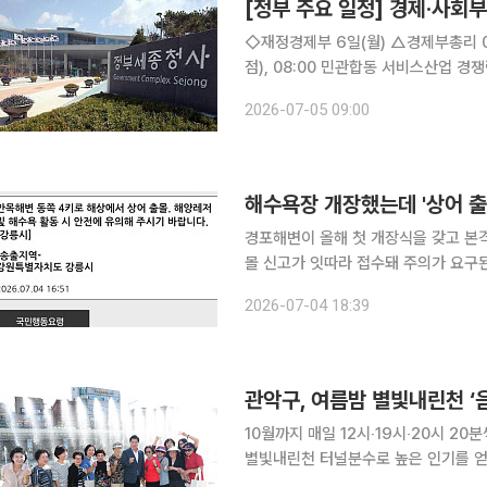
[정부 주요 일정] 경제·사회부처
◇재정경제부 6일(월) △경제부총리 07:35 24시간 외환시장 개장 계기 딜링룸 방문(하나은행 본
점), 08:00 민관합동 서비스산업 경쟁력 강화 TF(웨
장 계기, 외환딜링룸 현장방문 △민관합동 서비스산업 경쟁력 강화 전담반(TF)제2차 회의 개최 7
2026-07-05 09:00
일(화) △경제부총리 10:00 국무회
해수욕장 개장했는데 '상어 
경포해변이 올해 첫 개장식을 갖고 본
몰 신고가 잇따라 접수돼 주의가 요구된다. 강릉해경 등에 따르면 4일 오후 2시 3분께 
쪽 앞바다에 조업 중인 어선으로부터 '상어가 나타
2026-07-04 18:39
관악구, 여름밤 별빛내린천 ‘
10월까지 매일 12시‧19시‧20시 20분
별빛내린천 터널분수로 높은 인기를 얻
과 방문객의 시원한 여름밤 낭만을 선사한다. 25일 서울 관악구에 따르면 전날 구