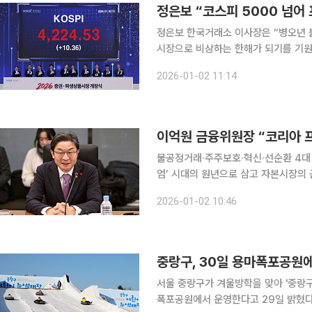
정은보 한국거래소 이사장은 “병오년 붉
시장으로 비상하는 한해가 되기를 기원한다”고 밝혔다. 정 이사장은
사옥 마켓스퀘어 2층 종합홍보관에서 
2026-01-02 11:14
뜻깊은 해”라
이억원 금융위원장 “코리아 
불공정거래·주주보호·혁신·선순환 4대 원칙 강조 이억원 금융위원장은 2일 
엄’ 시대의 원년으로 삼고 자본시장의
공정거래 근절과 주주 보호 강화, 혁신산업
2026-01-02 10:46
장은 이날 한국거래소에서 열린 ‘202
중랑구, 30일 용마폭포공원
서울 중랑구가 겨울방학을 맞아 '중랑구
폭포공원에서 운영한다고 29일 밝혔다. 눈썰매장은 30일 오전 11시 용마폭포공원 다목적광