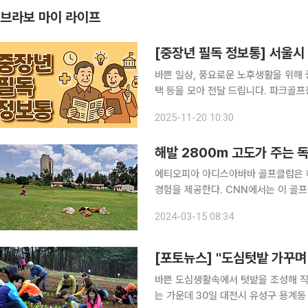
브라보 마이 라이프
바쁜 일상, 풍요로운 노후생활을 위해 
택 등을 모아 전달 드립니다. 파크골프장, 세대별로 즐기는 생활체육 공간 서울시 중랑구는 구립신
내노인종합지관 옥상에 4홀 규모의 파크골프장을 추가로 
2025-11-20 10:30
구립파크골프장이 개장 1년 만에 4만 
해발 2800m 고도가 주는 
에티오피아 아디스아바바 골프클럽은 해
경험을 제공한다. CNN에서는 이 골프
중 하나로 선정했을 정도로, 전 세계 골프 애호
2024-03-15 08:34
약 1억 2900만 명에 달하고 세계적으
[포토뉴스] "도심텃밭 가꾸며
바쁜 도심생활속에서 텃밭을 조성해 직
는 가운데 30일 대전시 유성구 용계동 