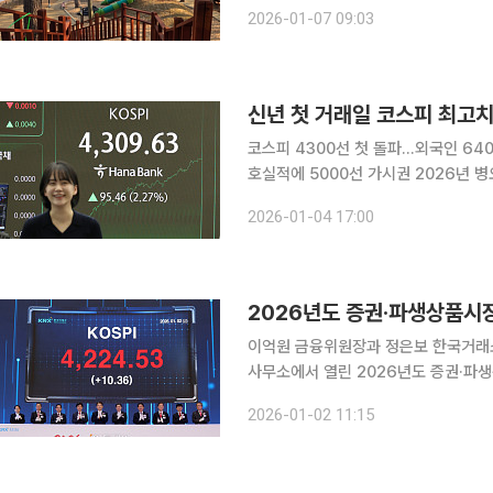
형준)는 15분도시 정책공모사업으로 
2026-01-07 09:03
시설인 범어숲을 이날 우선 개방한다고
신년 첫 거래일 코스피 최고치
코스피 4300선 첫 돌파…외국인 64
호실적에 5000선 가시권 2026년 병오년(丙午年) 새해, 한국 증시가 '만년 저평가'의 굴레를 벗고
글로벌 선진 시장으로의 대도약을 선언했
2026-01-04 17:00
AI 반도체의 압도적 실적과 대체거래소(
2026년도 증권·파생상품시장
이억원 금융위원장과 정은보 한국거래소
사무소에서 열린 2026년도 증권·파
재 상장회사협의회장, 김학수 넥스트레이
2026-01-02 11:15
위위원장, 정 이사장, 이 위원장,