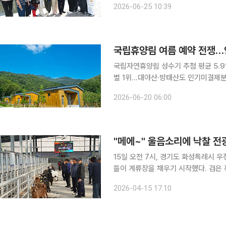
2026-06-25 10:39
변무대에서 개최된 음악분수 개장식에
국립휴양림 여름 예약 전쟁…인
국립자연휴양림 성수기 추첨 평균 5.91
별 1위…대야산·방태산도 인기미결제분 2
국립자연휴양림 성수기 예약에서 인기 
2026-06-20 06:00
5.91대1로 집계됐고 객실 경쟁률은 6.
"메에~" 울음소리에 낙찰 
15일 오전 7시, 경기도 화성특례시 
들이 계류장을 채우기 시작했다. 검은
여 울음소리를 내뱉었다. 그 앞으로 
2026-04-15 17:10