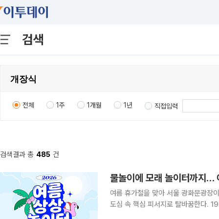
검색
전체
1주
1개월
1년
직접입력
검색결과 총
485
건
물놀이에 모래 놀이터까지… 여
여름 휴가철을 맞아 서울 광화문광장이
도심 속 핵심 피서지로 탈바꿈한다. 19일 서울시는 '광화문광장 여름 상상놀이터'를 '2026 서울썸
머비치'와 연계해 20일부터 다음 달 9