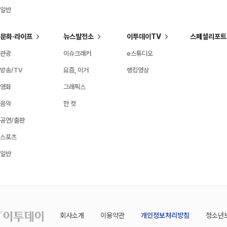
일반
문화·라이프
뉴스발전소
이투데이TV
스페셜리포트
관광
이슈크래커
e스튜디오
방송/TV
요즘, 이거
랭킹영상
영화
그래픽스
음악
한 컷
공연/출판
스포츠
일반
회사소개
이용약관
개인정보처리방침
청소년