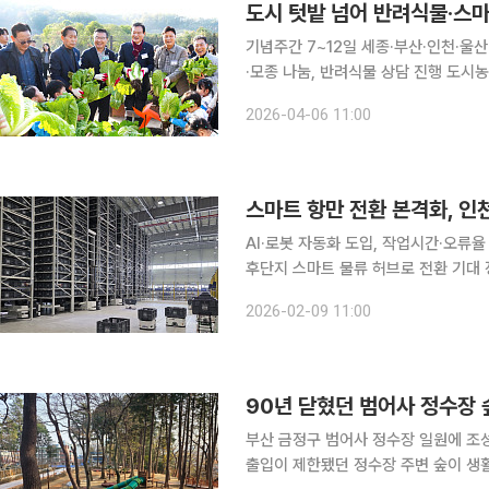
도시 텃밭 넘어 반려식물·스마
기념주간 7~12일 세종·부산·인천·
·모종 나눔, 반려식물 상담 진행 도시농업이 더 이상 단순한 주말 텃밭 가꾸기에 머물지 않고 반려식
물과 체험형 스마트팜까지 영역을 넓히고
2026-04-06 11:00
기념주간 동안 전국 주요 도시에서 시
AI·로봇 자동화 도입, 작업시간·오류율
후단지 스마트 물류 허브로 전환 기대 정부가 스마트 항만과 물류 디지털화를 미래 해운물류 경쟁력
의 핵심축으로 삼고 인천항을 포함한 
2026-02-09 11:00
확대한다. 자동화 수준을 높인 항만 
90년 닫혔던 범어사 정수장 
부산 금정구 범어사 정수장 일원에 조성
출입이 제한됐던 정수장 주변 숲이 생활권 속 