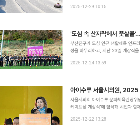
열리는 개장식을 시작으로 본격적인 운영에 들어간다. 올해 눈썰매장
2025-12-29 10:15
슬로프를 비롯해 눈썰매 슬로프, 눈놀이
'도심 속 산자락에서 풋살을'
부산진구가 도심 인근 생활체육 인프라 확충에 나섰다. 부산진구는 
성을 마무리하고, 지난 23일 개장식을
영에 들어간다. 황령산레포츠공원 풋살장은 전포동 산37-1번지 일원에 위치하며, 612㎡ 규모의
2025-12-24 13:59
인조잔디 구장으로 조성됐다. 구는 비
아이수루 서울시의원, 2025
서울시의회 아이수루 문화체육관광위원회
케이트장 개장식'에 참석해 시민과 함
밝혔다. 이날 행사에는 아이수루 부위원장을 포함해 오세훈 서울시장과 대한민국을 대표하는 피겨
2025-12-22 13:28
스케이팅 국가대표 차준환 선수, 쇼트