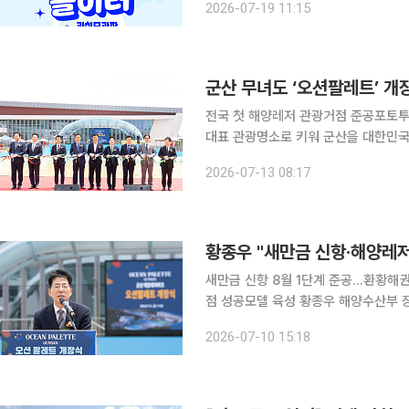
2026-07-19 11:15
명량·한글·터널분수 등 3곳에서 바닥
군산 무녀도 ‘오션팔레트’ 
전국 첫 해양레저 관광거점 준공포토투어 이벤트로 체류
대표 관광명소로 키워 군산을 대한민국 체류
도 해양레저파크 ‘오션 팔레트’ 개장과
2026-07-13 08:17
산시는 지난 10일 무녀도에서 오션 팔
황종우 "새만금 신항·해양레저
새만금 신항 8월 1단계 준공…환황해
점 성공모델 육성 황종우 해양수산부 장관이 전북 군산을 찾아 새만금 신항 개발사업과 국내 첫 해
양레저관광거점 개장 현장을 잇달아 점
2026-07-10 15:18
나섰다. 새만금 신항의 차질 없는 조성