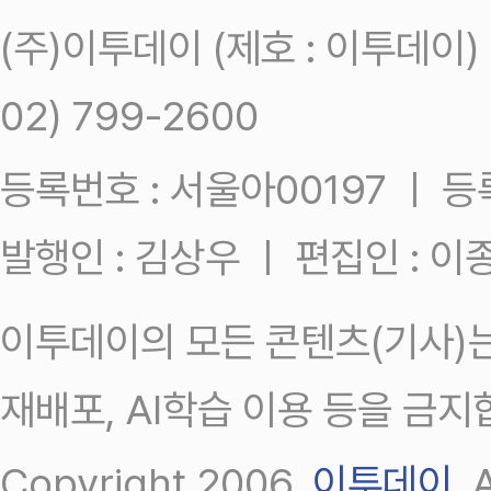
(주)이투데이 (제호 : 이투데이
02) 799-2600
등록번호 : 서울아00197 ㅣ 등록일
발행인 : 김상우 ㅣ 편집인 : 
이투데이의 모든 콘텐츠(기사)는
재배포, AI학습 이용 등을 금지
Copyright 2006.
이투데이
.