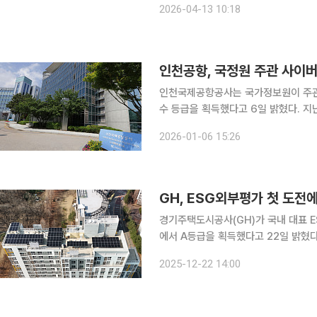
2026-04-13 10:18
인천공항, 국정원 주관 사이버 
인천국제공항공사는 국가정보원이 주관한
수 등급을 획득했다고 6일 밝혔다. 
최고 등급(S등급)을 받은 데 이어 사이버보안
2026-01-06 15:26
앙부처와 지방자치단체, 공공기관 등 
경기주택도시공사(GH)가 국내 대표 ES
에서 A등급을 획득했다고 22일 밝혔다. ESG 외부평가에 공식 도전한 것은 이번이 처음으로,
도시개발공사 가운데 외부 전문평가 체
2025-12-22 14:00
받는다. 서스틴베스트는 국내 최초 