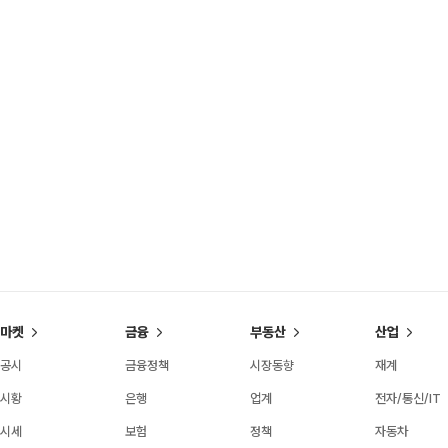
마켓
금융
부동산
산업
공시
금융정책
시장동향
재계
시황
은행
업계
전자/통신/IT
시세
보험
정책
자동차