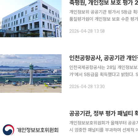
축평원, 개인정보 보호 평가 
개인정보위 공공기관 평가서 S등급 획득관
품질평가원이 개인정보 보호 수준 평가
(AX)이 빨라지는 가운데 축산 데이
2026-04-28 13:58
는 평가다. 축산물품질평가원은 
인천공항공사, 공공기관 개인
인천국제공항공사는 28일 개인정보보호
가’에서 S등급을 획득했다고 밝혔다. S
이 받은 최고 등급이다. 이번 평가는 중앙부처와 지방자치단체, 공기업 등을 대상으로 자체평가와
2026-04-28 13:30
전문가 평가를 병행해 개인정보 보호 
공공기관, 정부 평가 패널티 
개인정보보호위원회가 올해부터 공공기
시 엄중한 패널티를 부과하며 선제적 예방 조치를
체회의를 열고 공공부문의 실질적인 개