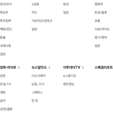
장외/IPO
2금융
분양
중화학
특징주
카드
일반
항공/물류
투자전략
가상자산/핀테크
유통
채권/펀드
일반
의료/바이오
환율
중기/벤처
국제시황
일반
일반
문화·라이프
뉴스발전소
이투데이TV
스페셜리포트
관광
이슈크래커
e스튜디오
방송/TV
요즘, 이거
랭킹영상
영화
그래픽스
음악
한 컷
공연/출판