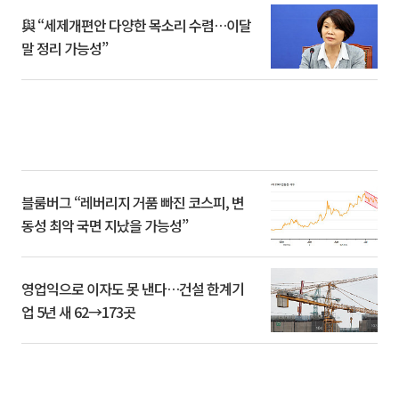
與 “세제개편안 다양한 목소리 수렴…이달
말 정리 가능성”
블룸버그 “레버리지 거품 빠진 코스피, 변
동성 최악 국면 지났을 가능성”
영업익으로 이자도 못 낸다…건설 한계기
업 5년 새 62→173곳