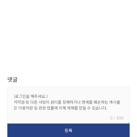
댓글
0 / 300