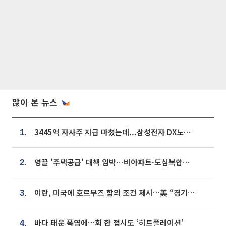
많이 본 뉴스
3445억 자사주 지급 마쳤는데...삼성전자 DX노조, 뒤늦은 '떼쓰기 집회'
1.
영끌 '주택공급' 대책 임박⋯비아파트·도심복합까지 총동원
2.
이란, 미국에 호르무즈 합의 조건 제시…美 “경기 아직 안 끝나” [종합]
3.
바다 태운 폭염에…회 한 접시도 ‘히트플레이션’
4.