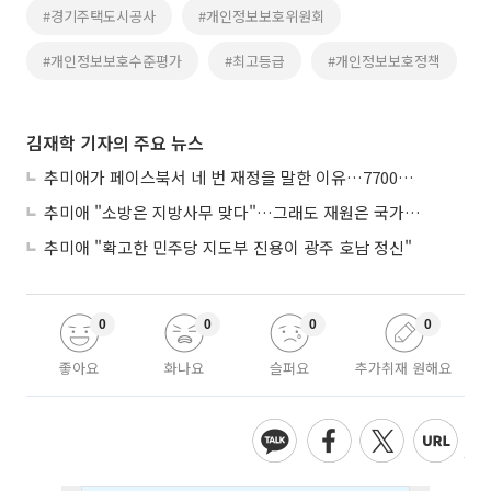
#경기주택도시공사
#개인정보보호위원회
#개인정보보호수준평가
#최고등급
#개인정보보호정책
김재학 기자의 주요 뉴스
추미애가 페이스북서 네 번 재정을 말한 이유…7700억 추경 열쇠는 도의회에
추미애 "소방은 지방사무 맞다"…그래도 재원은 국가가 나눠야
추미애 "확고한 민주당 지도부 진용이 광주 호남 정신"
0
0
0
0
좋아요
화나요
슬퍼요
추가취재 원해요