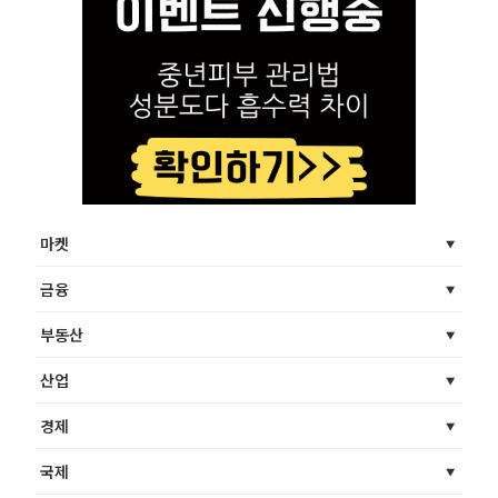
마켓
금융
부동산
산업
경제
국제