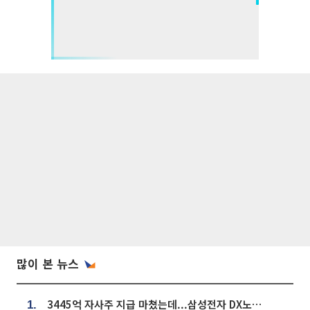
많이 본 뉴스
3445억 자사주 지급 마쳤는데...삼성전자 DX노조, 뒤늦은 '떼쓰기 집회'
1.