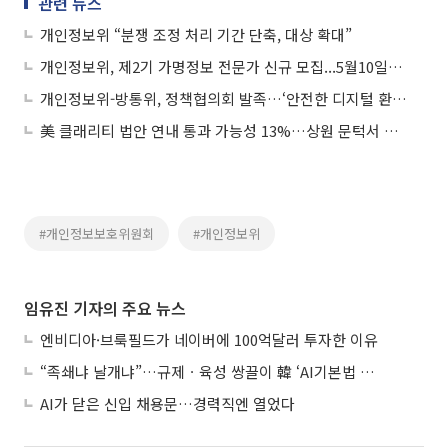
관련 뉴스
개인정보위 “분쟁 조정 처리 기간 단축, 대상 확대”
개인정보위, 제2기 가명정보 전문가 신규 모집...5월10일까지 접수
개인정보위-방통위, 정책협의회 발족…‘안전한 디지털 환경 조성”
美 클래리티 법안 연내 통과 가능성 13%…상원 문턱서 제동
#개인정보보호위원회
#개인정보위
임유진 기자의 주요 뉴스
엔비디아·브룩필드가 네이버에 100억달러 투자한 이유
“족쇄냐 날개냐”…규제ㆍ육성 쌍끌이 韓 ‘AI기본법 개정안’ 오늘 시행
AI가 닫은 신입 채용문…경력직엔 열었다