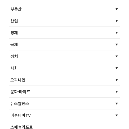
부동산
산업
경제
국제
정치
사회
오피니언
문화·라이프
뉴스발전소
이투데이TV
스페셜리포트