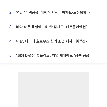
영끌 '주택공급' 대책 임박⋯비아파트·도심복합까지 총동원
2.
바다 태운 폭염에…회 한 접시도 ‘히트플레이션’
3.
이란, 미국에 호르무즈 합의 조건 제시…美 “경기 아직 안 끝나” [종합]
4.
‘회생 D-3주’ 홈플러스, 영업 재개에도 ‘상품 공급망’ 복구가 생존 관건
5.