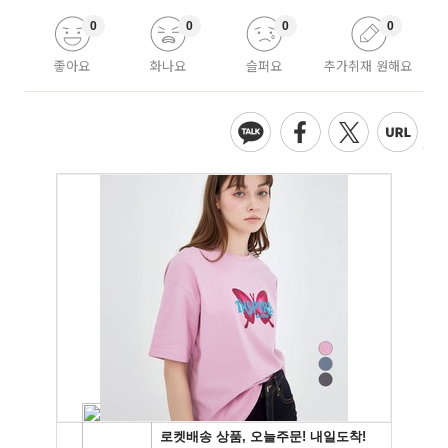
0
0
0
0
좋아요
화나요
슬퍼요
추가취재 원해요