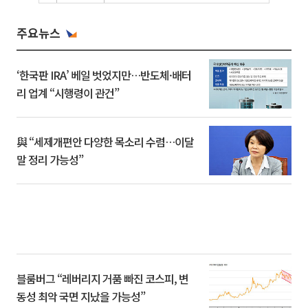
주요뉴스
‘한국판 IRA’ 베일 벗었지만…반도체·배터
리 업계 “시행령이 관건”
與 “세제개편안 다양한 목소리 수렴…이달
말 정리 가능성”
블룸버그 “레버리지 거품 빠진 코스피, 변
동성 최악 국면 지났을 가능성”