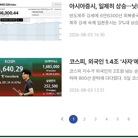
아시아증시, 일제히 상승⋯닛케
반도체주 강세에 6만6300선 회복중
체주 강세 속에 일본증시는 3%대 상승했고 중국증시
전 거래일 대비 2342.91포인트(3.6
2026-08-05 16:50
4046.17에 마감했다. 
코스피 지수가 외국인의 2조원 넘는 순
하며 800선 문턱에 다다랐다. 5일 코스피 지수는 전 거래일 대비 239.31포인트(3.76%) 오른
6598.26에 거래를 마감했다. 장중 
2026-08-05 15:51
아래에서 장을 마쳤다. 오전 9
1
2
3
4
5
6