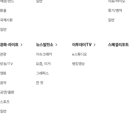
채권/펀드
일반
의료/바이오
환율
중기/벤처
국제시황
일반
일반
문화·라이프
뉴스발전소
이투데이TV
스페셜리포트
관광
이슈크래커
e스튜디오
방송/TV
요즘, 이거
랭킹영상
영화
그래픽스
음악
한 컷
공연/출판
스포츠
일반