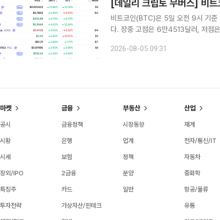
비트코인(BTC)은 5일 오전 9시 기준
다. 장중 고점은 6만4513달러, 저
시가총액 상위 100위 가상자산 중에서
2026-08-05 09:31
상대적 강세를 나타냈다. 
마켓
금융
부동산
산업
공시
금융정책
시장동향
재계
시황
은행
업계
전자/통신/IT
시세
보험
정책
자동차
장외/IPO
2금융
분양
중화학
특징주
카드
일반
항공/물류
투자전략
가상자산/핀테크
유통