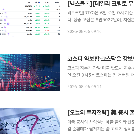
비트코인(BTC)은 6일 오전 9시 기준
다. 장중 고점은 6만5022달러, 저
인 가운데 시가총액 상위 100위 가상
2026-08-06 09:16
대적 강세를 나타냈다. 모
코스피 약보합·코스닥은 강보
코스피 지수가 간밤 미국 반도체 지수 하락 영향에
면 오전 9시5분 코스피는 전 거래일 대비
전장보다 1.81% 내린 6478.75에
2026-08-06 09:11
6452.37까지 밀리기도 했다. 
[오늘의 투자전략] 美 증시 
미국 증시의 차익실현 매물 출회와 반
별 순환매가 펼쳐지는 숨 고르기 장세를 나타낼 것으로 