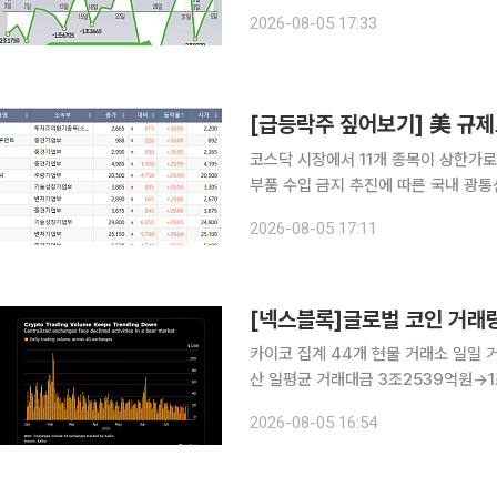
전히 높은 수준에 머물러 추세적 반등 
2026-08-05 17:33
한국거래소에 따르면 코스피 지수는 전 
코스닥 시장에서 11개 종목이 상한가로
부품 수입 금지 추진에 따른 국내 광통신 수혜주로 쏠렸다. 5
시장에서 상한가와 하한가를 기록한 종목은 없다. 코스닥 시장에서 상한가를
2026-08-05 17:11
이, 이노인스트루먼트, 큐라티스, KBI
카이코 집계 44개 현물 거래소 일일 거
산 일평균 거래대금 3조2539억원→1조
락한 사이 거래대금 감소 폭은 두 배 넘어 4일 블룸버그가 가상자산 시장조사업체 카이코(Kai
2026-08-05 16:54
데이터를 인용해 공개한 자료에 따르면