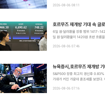
"국내증시가 지정학, 매크로 여건 호전
2026-08-06 08:11
따른 차익실현 물량 출회 등으로 지수 
6일 원·달러환율 장중 범위 1417~1
일 원·달러환율이 1420원 초반 흐름을 이어갈 것
원은 장중 환율에 대해 "호르무즈 해
2026-08-06 07:46
며 1420원대 초반 흐름을 이어갈 것
뉴욕증시,호르무즈 재개방 기
S&P500 장중 최고치 경신후 0.83% 하락 마감 뉴욕증시가 5일(현지시간
기대가 커진 가운데 혼조세를 보였다. 이날 블룸버그통신에 따르면 뉴욕증시에서 다우지수는 전장
보다 263.24포인트(0.49%) 오른 
2026-08-06 07:16
12.97포인트(0.17%) 밀린 7723.5