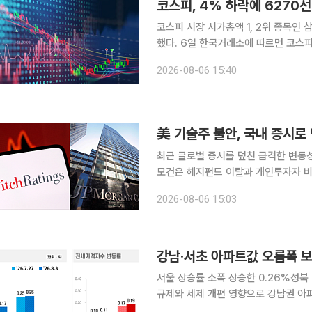
코스피 시장 시가총액 1, 2위 종목인
했다. 6일 한국거래소에 따르면 코스피 지수는 전 거래일 대비 301.88포인트(4.58%) 내린
6296.38에 장을 마감했다. 전장보다 
2026-08-06 15:40
6550.94까지 오르기도 했으나 623
美 기술주 불안, 국내 증시
최근 글로벌 증시를 덮친 급격한 변동성
모건은 헤지펀드 이탈과 개인투자자 비
다. 반면 골드만삭스는 최근 코스피 
2026-08-06 15:03
12개월 목표치 1만2000을 유지했다
강남·서초 아파트값 오름폭 보
서울 상승률 소폭 상승한 0.26%성북ㆍ
규제와 세제 개편 영향으로 강남권 아
부담이 낮은 외곽 지역에는 실수요가 이어지는 모습이다. 6일 한