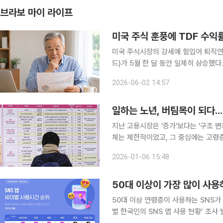
브라보 마이 라이프
미국 주식 훈풍에 TDF 수익률
미국 주식시장의 강세에 힘입어 퇴직연금 
드)가 5월 한 달 동안 일제히 상승했다
전략에 따라 수익률 차이가 10%포인트(p) 가까이 확대됐다.
2026-06-02 14:57
서치에 따르면 국내 TDF 상품을 분석한
일하는 노년, 버팀목이 되다..
지난 고용시장은 '증가'보다는 '구조 변
체는 제한적이었고, 그 중심에는 고령층 취업 확대가 자리
'2025 고용노동 특징과 2026년 고
2026-01-06 15:48
7000명으로 전년대비 35만4000명 
50대 이상이 가장 많이 사용
50대 이상 연령층이 사용하는 SNS가 
별 한국인의 SNS 앱 사용 현황’ 조사