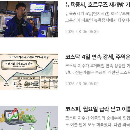
뉴욕증시, 호르무즈 재개방 기
뉴욕증시가 5일(현지시간) 호르무즈해협 재
그통신에 따르면 뉴욕증시에서 다우지수는 
에 장을 마감했다. S&P500 지수는 전장
2026-08-06 06:39
의 나스닥 종합지수는 전장보다 221.
코스닥 4일 연속 강세, 주역
코스닥 지수가 4거래일 연속 상승한 가
났다. 전문가들은 수급이 개선된 코스
전체의 유동성 반등을 활용하는 전략이 유리하다고 조언했다.
2026-08-06 06:00
에서 코스닥지수는 전 거래일 대비 18.8
코스피, 월요일 급락 딛고 
코스피 지수가 외국인의 순매수에 힘입
도 이틀 만에 모두 회복했다. 다만 