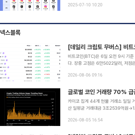
밴드에서 인스타그램으로 변화했다. 40대의
2025-07-10 10:20
이상 세대의 SNS 앱 이용 트렌드
넥스블록
비트코인(BTC)은 6일 오전 9시 기준
다. 장중 고점은 6만5022달러, 저
인 가운데 시가총액 상위 100위 가상
2026-08-06 09:16
대적 강세를 나타냈다. 모
글로벌 코인 거래량 70% 급
카이코 집계 44개 현물 거래소 일일 거
산 일평균 거래대금 3조2539억원→1조
락한 사이 거래대금 감소 폭은 두 배 넘어 4일 블룸버그가 가상자산 시장조사업체 카이코(Kai
2026-08-05 16:54
데이터를 인용해 공개한 자료에 따르면