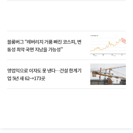
블룸버그 “레버리지 거품 빠진 코스피, 변
동성 최악 국면 지났을 가능성”
영업익으로 이자도 못 낸다…건설 한계기
업 5년 새 62→173곳