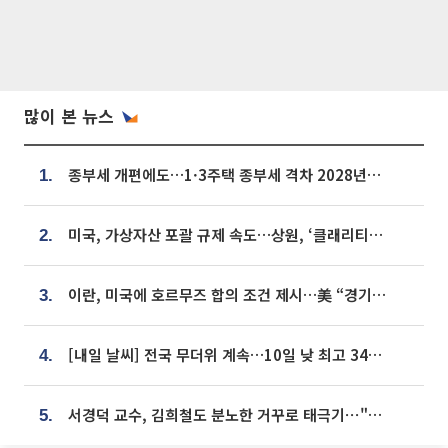
많이 본 뉴스
종부세 개편에도…1·3주택 종부세 격차 2028년부터 확대
1.
미국, 가상자산 포괄 규제 속도…상원, ‘클래리티법’ 9월 절차투표 추진
2.
이란, 미국에 호르무즈 합의 조건 제시…美 “경기 아직 안 끝나” [종합]
3.
[내일 날씨] 전국 무더위 계속…10일 낮 최고 34도 육박
4.
서경덕 교수, 김희철도 분노한 거꾸로 태극기⋯"엉터리는 아냐, 아쉬울 뿐"
5.