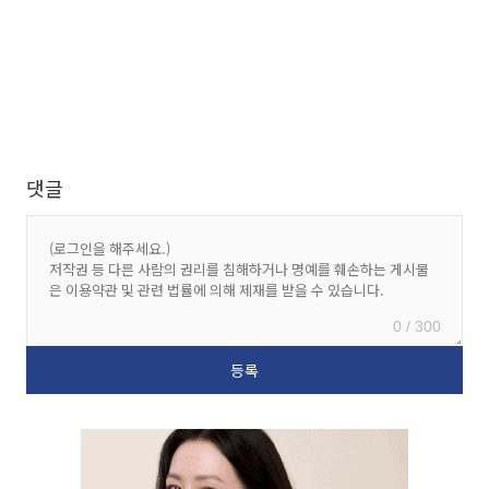
댓글
0 / 300