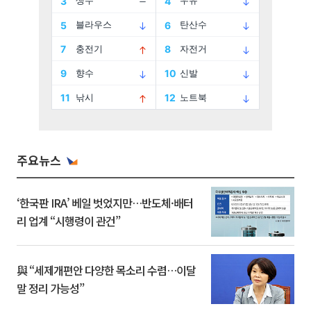
주요뉴스
‘한국판 IRA’ 베일 벗었지만…반도체·배터
리 업계 “시행령이 관건”
與 “세제개편안 다양한 목소리 수렴…이달
말 정리 가능성”